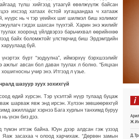
байгаад түлш хийгээд утаагүй өвөлжүүлж байсан
Авто
гцээ ихсээд хатаах ёстой хугацаандаа ч хатааж
тоог
авна
й, нүүрс нь ч тэр үеийнх шиг шилмэл биш холимог
Өч
ржуулагч гэгдэх шахсан түүхтэй. Харин энэ жилийг
н туулах хооронд үйлдвэрээ барьчихвал өөрийнхөө
Р.Да
лээд байх боломжтойг улстөрчид биш Эрдэмтдийн
орло
 харуулаад буй.
Өч
 үнэртэх бүрт “зодуулна”, иймэрхүү бэрхшээлийг
Улаа
Өч
э ажлыг авсан бол даван туулах л болно. “Бяцхан
 хошигносны учир энэ. Итгээд л үзье.
СОР1
дипл
чралд шазуур зуух зохихгүй
тэрг
Ур
соод өдий хүрсэн. Тэр үхэлтэй нүүр тулаад буцаж
i
урваж шарваж явж энд ирсэн. Хүлээн зөвшөөрөхгүй
“Дүр
нхимд ажилладаг хэрнээ Бага хурлын танхимд буруу
үзэс
Арил
Ур
 нь үнэн биз дээ.
Ж.И
Энэ 
 түмэн итгэж байна. Юун дээр алдсан гэж үзээд
505.
Д.Тр
. Яаж засахаа ч олоод харчихаж. “Дөрвөн замын
мянг