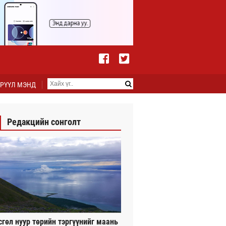
РҮҮЛ МЭНД
Редакцийн сонголт
сгөл нуур төрийн тэргүүнийг маань