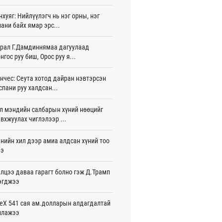
жигдар 16 цаг 01 мин
нхуяг: Нийлүүлэгч нь нэг орны, нэг
ани байх ямар эрс...
 Хасина Бангладешт эргэн ирэхээ
ав
жигдар 15 цаг 58 мин
рал Г.Дамдиннямаа дагуулаад
нгос руу биш, Орос руу я...
 нутагт жил бүр 500-700 толгой
агыг сэлгэн нутагшуулж байна
нчес: Сеута хотод дайран нэвтэрсэн
жигдар 15 цаг 54 мин
спани руу халдсан...
всролын салбарын хөгжлийг дэмжих
л мэндийн салбарын хүний нөөцийг
 улсын хамтын ажиллагааны талаар
л солилцов
вхжуулах чиглэлээр ...
жигдар 15 цаг 50 мин
нийн хил дээр амиа алдсан хүний тоо
дугаар сард Сүхбаатар боомтоор
ээ
17 тонн Аи-92 автобензин импортолжээ
жигдар 15 цаг 40 мин
лцээ даваа гарагт болно гэж Д.Трамп
эгджээ
лдагч Н.Амарзаяа: 32 хуудастай
н дэвтэр долоо хоногт л дүүрдэг
жигдар 15 цаг 31 мин
eX 541 сая ам.долларын алдагдалтай
ллажээ
д Фулбрайтын хөтөлбөрөөр 150 гаруй