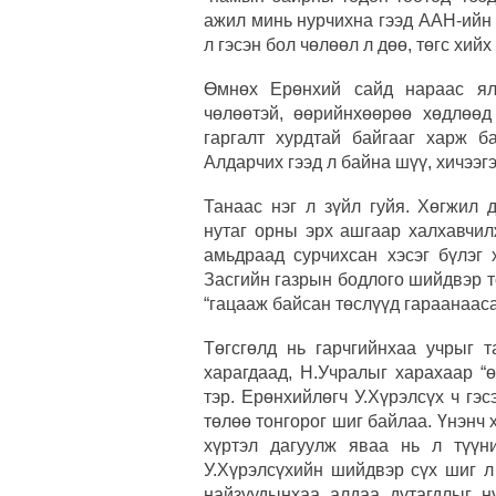
ажил минь нурчихна гээд ААН-ийн 
л гэсэн бол чөлөөл л дөө, төгс хийх
Өмнөх Ерөнхий сайд нараас ялг
чөлөөтэй, өөрийнхөөрөө хөдлөөд
гаргалт хурдтай байгааг харж 
Алдарчих гээд л байна шүү, хичээг
Танаас нэг л зүйл гуйя. Хөгжил 
нутаг орны эрх ашгаар халхавчил
амьдраад сурчихсан хэсэг бүлэг 
Засгийн газрын бодлого шийдвэр т
“гацааж байсан төслүүд гараанаасаа
Төгсгөлд нь гарчгийнхаа учрыг 
харагдаад, Н.Учралыг харахаар “ө
тэр. Ерөнхийлөгч У.Хүрэлсүх ч гэ
төлөө тонгорог шиг байлаа. Үнэнч 
хүртэл дагуулж яваа нь л түүн
У.Хүрэлсүхийн шийдвэр сүх шиг л
найзуудынхаа алдаа дутагдлыг н