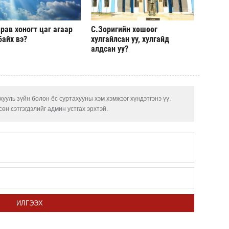
рав хоногт цаг агаар
С.Зоригийн хөшөөг
байх вэ?
хулгайлсан уу, хулгайд
алдсан уу?
ууль зүйн болон ёс суртахууны хэм хэмжээг хүндэтгэнэ үү.
өн сэтгэгдэлийг админ устгах эрхтэй.
ИЛГЭЭХ