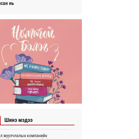
исан нь
Шинэ мэдээ
л жуулчлалын компанийн