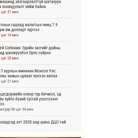
машинд хязгаарлалтгүй шатахуун
х зохицуулалт хийж байна
 цаг 37 мин
олын гадаад валютын нөөц 7.9
ум ам.долларт хүрчээ
 цаг 16 мин
ей Собянин: Эдийн засгийг дайны
мд шилжүүлбэл Орос сүйрнэ
 цаг 28 мин
7 хурлын өмнөхөн Монгол Улс
оны замын цувааг хүлээн авлаа
 цаг 21 мин
цагдоржийн ховор гар бичмэл, эд
йн зүйлс бүхий тусгай үзэсгэлэнг
ээ
игдөр 08 цаг 54 мин
нзадгад хот 2028 онд шинэ ДЦС-тай
о
игдөр 07 цаг 51 мин