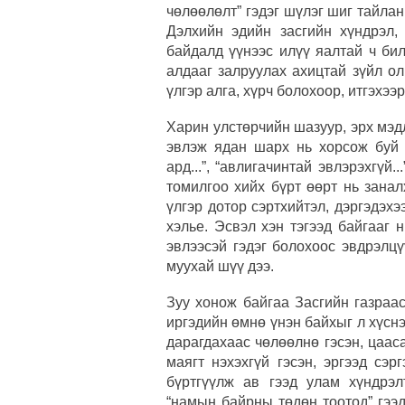
чөлөөлөлт” гэдэг шүлэг шиг тайлан
Дэлхийн эдийн засгийн хүндрэл,
байдалд үүнээс илүү яалтай ч би
алдааг залруулах ахицтай зүйл ол
үлгэр алга, хүрч болохоор, итгэхэ
Харин улстөрчийн шазуур, эрх мэд
эвлэж ядан шарх нь хорсож буй
ард...”, “авлигачинтай эвлэрэхгүй.
томилгоо хийх бүрт өөрт нь зана
үлгэр дотор сэртхийтэл, дэргэдэхэ
хэлье. Эсвэл хэн тэгээд байгааг 
эвлээсэй гэдэг болохоос эвдрэлцү
муухай шүү дээ.
Зуу хонож байгаа Засгийн газраас
иргэдийн өмнө үнэн байхыг л хүсн
дарагдахаас чөлөөлнө гэсэн, цаас
маягт нэхэхгүй гэсэн, эргээд сэ
бүртгүүлж ав гээд улам хүндрэл
“намын байрны төдөн тоотод” гээд