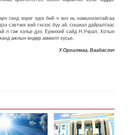
МАА-
чадв
өрч танд зориг зүрх бий ч энэ нь намынхантайгаа
СОР1
ндээ сэвтчих вий гэхээс бүү ай, сошиал дайралтаас
угср
ай л гэж хэлье дээ. Ерөнхий сайд Н.Учрал, Хотын
нханд ажлын өндөр амжилт хүсье.
Аун 
нийг
У.Оргилмаа, Baabar.mn
УИХ,