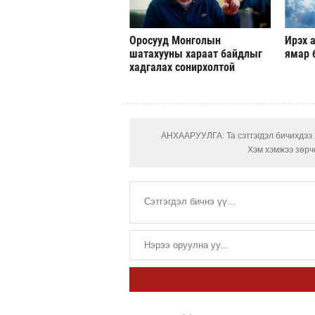
Оросууд Монголын
Ирэх а
шатахууны хараат байдлыг
ямар 
хадгалах сонирхолтой
АНХААРУУЛГА: Та сэтгэгдэл бичихдээ х
Хэм хэмжээ зөрчс