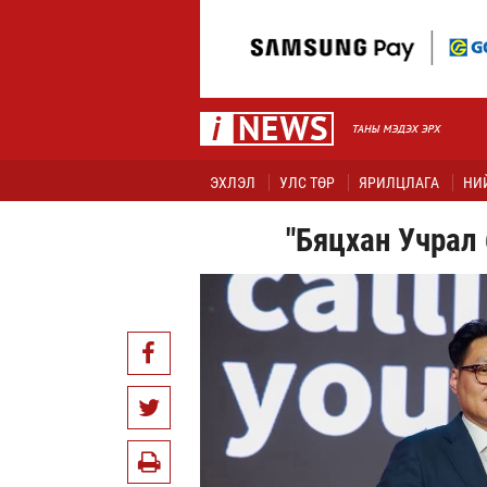
ЭХЛЭЛ
УЛС ТӨР
ЯРИЛЦЛАГА
НИ
"Бяцхан Учрал 