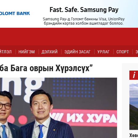
ЙТЛЭЛ
НИЙГЭМ
ДЭЛХИЙ
ЭДИЙН ЗАСАГ
УРЛАГ
СПОРТ
Э
ба Бага оврын Хүрэлсүх”
i
Хөв