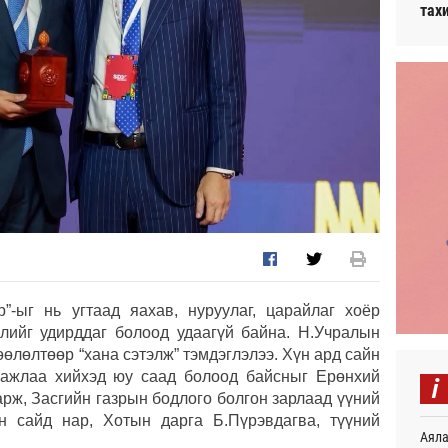
тах
”-ыг нь угтаад яахав, нуруулаг, царайлаг хоёр
элийг удирддаг болоод удаагүй байна. Н.Учралын
өөлөлтөөр “хана сэтэлж” тэмдэглэлээ. Хүн ард сайн
 ажлаа хийхэд юу саад болоод байсныг Ерөнхий
i
рж, Засгийн газрын бодлого болгон зарлаад үүний
н сайд нар, Хотын дарга Б.Пүрэвдагва, түүний
Аяла