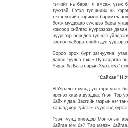
гэгчийг нь бараг л амсаж үзэж 
түүхтэй. Гэтэл түлшнийх нь хэрэ
технологийн горимоо баримтлаагү
болж муудсаар сүүлдээ бараг угаа
коксоор хийлгэх нүүрсээрээ дава
нүүрсээр өөрсдөө түлшээ үйлдвэр
зөвлөл лабораторийн дүнгүүдээрээ
Бороо орох бүрт загнуулна, утаа
даван туулна гэж Б.Пүрэвдагва эн
Учрал ба Бага оврын Хүрэлсүх” гэж
“Сайхан” Н.У
Н.Учралын хувьд улстөрд унаж бо
ирснээ хааяа дурддаг. Үнэн. Тэр 
байх л даа. Засгийн газрын нэг та
хараад хор гүйлгэж сууж энд хүрсэн
Гэвч түүнд өнөөдөр Монголын ард
байгаа юм бэ? Тэр мэдэж байгаа