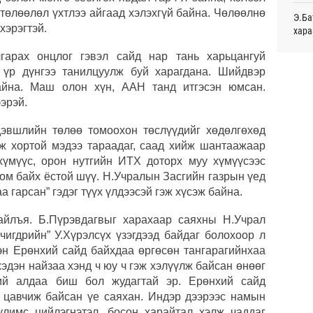
монг
төлөөлөл үхтлээ айгаад хэлэхгүй байна. Чөлөөлнө
Э.Ба
хамг
 хэрэгтэй.
хара
Ур
арах онцлог гэвэл сайд нар тань харьцангуй
Маро
Месс
 үр дүнгээ танилцуулж буй харагдана. Шийдвэр
дэмж
Ур
байна. Маш олон хүн, ААН танд итгэсэн юмсан.
ээрэй.
Татв
ОПЕК
үүди
нэмэ
Ур
дэвшлийн төлөө томоохон төслүүдийг хөдөлгөхөд
ж хортой мэдээ тараадаг, саад хийж шантаажаар
Дэлх
хүмүүс, орон нутгийн ИТХ доторх муу хүмүүсээс
Пурж
ом байх ёстой шүү. Н.Учралын Засгийн газрын үед
 гарсан” гэдэг түүх үлдээсэй гэж хүсэж байна.
С.Зо
алдс
тайлъя. Б.Пүрэвдагвыг харахаар саяхны Н.Учрал
чигдрийн” У.Хүрэлсүх үзэгдээд байдаг болохоор л
Хуви
сэн Ерөнхий сайд байхдаа өргөсөн тангарагийнхаа
төхө
хэдэн найзаа хэнд ч юу ч гэж хэлүүлж байсан өнөөг
ий алдаа биш бол жудагтай эр. Ерөнхий сайд
Хөвс
тахи
 цавчиж байсан үе саяхан. Индэр дээрээс намын
улимс цийлэгнэтэл, босон харайтал хэлж чаддаг