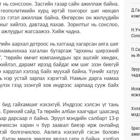
г нь сонссоон. Засгийн газар сайн ажиллаж байна.
Ур
Д.Га
 геополитикийн хурц иртэй тонгорог шиг нөхцөл
комп
лээ гэтэл ажиллаж байна. Өнгөрсөн он жилүүдийн
Шейх
зарл
ныг хийлээ, давтаад яахав. Зорилтыг нь сонслоо,
Ур
Н.Уч
эр ажлуудыг жагсаажээ. Хийж чадна.
Соло
Орон
лийн аархал дотроос нь хатгаад хагарсан аяга шиг
тарв
П.Са
 намынхнаа хагалан бутаргаж “архины ширээний
Ур
нь И
..”, “төрийн өмчит компаниудын эрх ашгийг хөндөх,
лхийлэл, дарамт ирээд байдаг юм шиг эзэн биегүй
Боло
Эрүү
олон
э хардтал хэлээд байх муухай байна. Үүнийг хатуу
сана
чада
нь нэр устай зарлах хэрэгтэй. Намын дарга намаа
Ур
үлэх гээд эзэнгүй хов индрээс зарлаад сууж байх
Испа
Найм
өсж
10,0
Ур
 бид гайхамшиг нэхэхгүй. Индрээс хэлсэн үг тань
Хэлэ
э. Ерөнхий сайд Та төрийн албан хаагчдыг цаасанд
мэд
Худа
аар дарсаар л байна. Эрүүл мэндийн салбарт 13-р
өрий
ргэчихсэн харин ч бүр заавал биеэр ирж онлайнд
Ур
Spac
тэй болгочихлоо. Авлига нэхэхгүй гэсэн боловч
ажи
 бэлэн мөнгө зөөлгөх явдал гарч л байна, хэлбэл
АНУ-