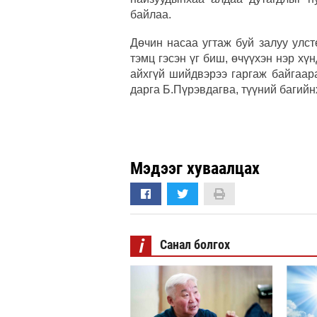
байлаа.
Дөчин насаа угтаж буй залуу улст
тэмц гэсэн үг биш, өчүүхэн нэр хү
айхгүй шийдвэрээ гаргаж байгаар
дарга Б.Пүрэвдагва, түүний багий
Мэдээг хуваалцах
i
Санал болгох