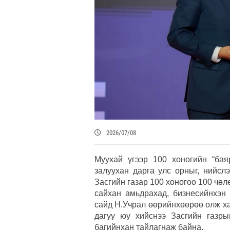
2026/07/08
Муухай үгээр 100 хоногийн “баяр
залуухан дарга улс орныг, нийсл
Засгийн газар 100 хоногоо 100 чөл
сайхан амьдрахад, бизнесийнхэн
сайд Н.Учрал өөрийнхөөрөө олж ха
дагуу юу хийснээ Засгийн газры
багийнхан тайлагнаж байна.