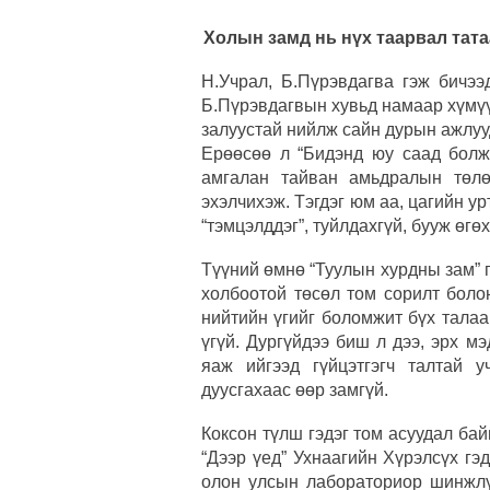
Холын замд нь нүх таарвал тата
Н.Учрал, Б.Пүрэвдагва гэж бичээ
Б.Пүрэвдагвын хувьд намаар хүмүү
залуустай нийлж сайн дурын ажлууд
Ерөөсөө л “Бидэнд юу саад болж 
амгалан тайван амьдралын төлө
эхэлчихэж. Тэгдэг юм аа, цагийн урт
“тэмцэлддэг”, туйлдахгүй, бууж өгөх
Түүний өмнө “Туулын хурдны зам” г
холбоотой төсөл том сорилт боло
нийтийн үгийг боломжит бүх талаар
үгүй. Дургүйдээ биш л дээ, эрх мэ
яаж ийгээд гүйцэтгэгч талтай 
дуусгахаас өөр замгүй.
Коксон түлш гэдэг том асуудал бай
“Дээр үед” Ухнаагийн Хүрэлсүх гэ
олон улсын лабораториор шинжлү