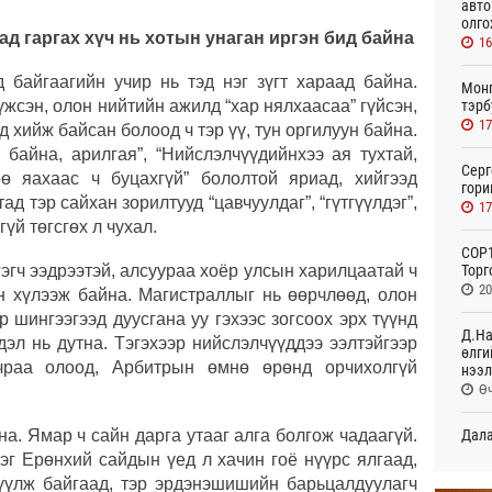
авто
олго
ад гаргах хүч нь хотын унаган иргэн бид байна
16
д байгаагийн учир нь тэд нэг зүгт хараад байна.
Монг
тэрб
жсэн, олон нийтийн ажилд “хар нялхаасаа” гүйсэн,
17
 хийж байсан болоод ч тэр үү, тун оргилуун байна.
байна, арилгая”, “Нийслэлчүүдийнхээ ая тухтай,
Серг
ө яахаас ч буцахгүй” бололтой яриад, хийгээд
гори
ад тэр сайхан зорилтууд “цавчуулдаг”, “гүтгүүлдэг”,
17
гүй төгсгөх л чухал.
COP1
Торг
эгч ээдрээтэй, алсуураа хоёр улсын харилцаатай ч
20
н хүлээж байна. Магистраллыг нь өөрчлөөд, олон
 шингээгээд дуусгана уу гэхээс зогсоох эрх түүнд
Д.На
дэл нь дутна. Тэгэхээр нийслэлчүүддээ ээлтэйгээр
өлги
учраа олоод, Арбитрын өмнө өрөнд орчихолгүй
нээл
Өч
Дала
на. Ямар ч сайн дарга утааг алга болгож чадаагүй.
болн
дэг Ерөнхий сайдын үед л хачин гоё нүүрс ялгаад,
Өч
үлж байгаад, тэр эрдэнэшишийн барьцалдуулагч