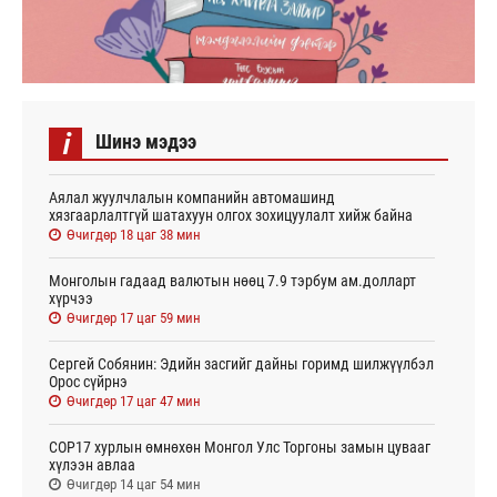
i
Шинэ мэдээ
Аялал жуулчлалын компанийн автомашинд
хязгаарлалтгүй шатахуун олгох зохицуулалт хийж байна
Өчигдөр 18 цаг 38 мин
Монголын гадаад валютын нөөц 7.9 тэрбум ам.долларт
хүрчээ
Өчигдөр 17 цаг 59 мин
Сергей Собянин: Эдийн засгийг дайны горимд шилжүүлбэл
Орос сүйрнэ
Өчигдөр 17 цаг 47 мин
COP17 хурлын өмнөхөн Монгол Улс Торгоны замын цувааг
хүлээн авлаа
Өчигдөр 14 цаг 54 мин