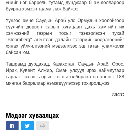
үнийг нэг баррель тутамд дунджаар 8 ам.доллароор
буурна хэмээн таамаглаж байжээ.
Үүнээс өмнө Саудын Араб улс Ормузын хоолойгоор
сүүлийн дөрвөн сарын хугацаан дахь хамгийн их
хэмжээний газрын тосыг тээвэрлэсэн тухай
"Bloomberg" агентлаг далайн тээврийн хөдөлгөөнийг
хянах үйлчилгээний мэдээллээс эш татан уламжилж
байсан юм.
Ташрамд дурдахад, Казахстан, Саудын Араб, Орос,
Ирак, Кувейт, Алжир, Оман улсууд ирэх наймдугаар
сараас эхлэн газрын тосны олборлолтоо хоногт 188
мянган баррелиар нэмэгдүүлэхээр тохиролцжээ.
ТАСС
Мэдээг хуваалцах