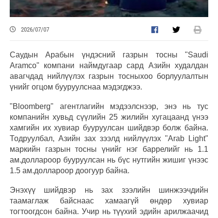
2026/07/07
Саудын Арабын үндэсний газрын тосны "Saudi
Aramco" компани наймдугаар сард Азийн худалдан
авагчдад нийлүүлэх газрын тосныхоо борлуулалтын
үнийг огцом бууруулснаа мэдэгджээ.
"Bloomberg" агентлагийн мэдээлснээр, энэ нь тус
компанийн хувьд сүүлийн 25 жилийн хугацаанд үнээ
хамгийн их хувиар бууруулсан шийдвэр болж байна.
Тодруулбал, Азийн зах зээлд нийлүүлэх "Arab Light"
маркийн газрын тосны үнийг нэг баррелийг нь 1.1
ам.доллароор бууруулсан нь бүс нутгийн жишиг үнээс
1.5 ам.доллароор доогуур байна.
Энэхүү шийдвэр нь зах зээлийн шинжээчдийн
таамаглаж байснаас хамаагүй өндөр хувиар
тогтоогдсон байна. Учир нь түүхий эдийн арилжаачид