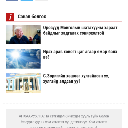
i
Санал болгох
Оросууд Монголын шатахууны хараат
байдлыг хадгалах сонирхолтой
Ирэх арав хоногт цаг агаар ямар байх
вэ?
С.Зоригийн хөшөөг хулгайлсан уу,
хулгайд алдсан уу?
АНХААРУУЛГА: Та сэтгэгдэл бичихдээ хууль зүйн болон
ёс суртахууны хэм хэмжээг хүндэтгэнэ үү. Хэм хэмжээ
зөрчсөн сэтгэгдэлийг админ устгах эрхтэй.