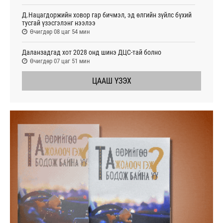
Д.Нацагдоржийн ховор гар бичмэл, эд өлгийн зүйлс бүхий
тусгай үзэсгэлэнг нээлээ
Өчигдөр 08 цаг 54 мин
Даланзадгад хот 2028 онд шинэ ДЦС-тай болно
Өчигдөр 07 цаг 51 мин
ЦААШ ҮЗЭХ