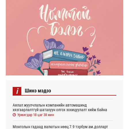
i
Шинэ мэдээ
Аялал жуулчлалын компанийн автомашинд
хязгаарлалтгүй шатахуун олгох зохицуулалт хийж байна
Уржигдар 18 цаг 38 мин
Монголын гадаад валютын нөөц 7.9 тэрбум ам.долларт