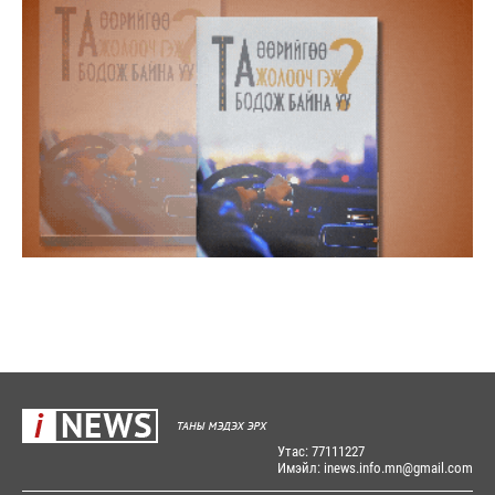
Утас: 77111227
Имэйл: inews.info.mn@gmail.com