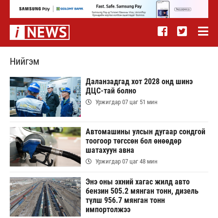
Нийгэм
Даланзадгад хот 2028 онд шинэ
ДЦС-тай болно
Уржигдар 07 цаг 51 мин
Автомашины улсын дугаар сондгой
тоогоор төгссөн бол өнөөдөр
шатахуун авна
Уржигдар 07 цаг 48 мин
Энэ оны эхний хагас жилд авто
бензин 505.2 мянган тонн, дизель
түлш 956.7 мянган тонн
импортолжээ