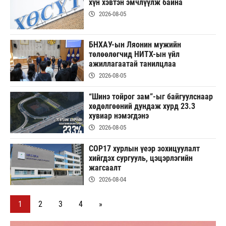
хүн хэвтэн эмчлүүлж байна
2026-08-05
БНХАУ-ын Ляонин мужийн
төлөөлөгчид НИТХ-ын үйл
ажиллагаатай танилцлаа
2026-08-05
“Шинэ тойрог зам”-ыг байгуулснаар
хөдөлгөөний дундаж хурд 23.3
хувиар нэмэгдэнэ
2026-08-05
COP17 хурлын үеэр зохицуулалт
хийгдэх сургууль, цэцэрлэгийн
жагсаалт
2026-08-04
1
2
3
4
»