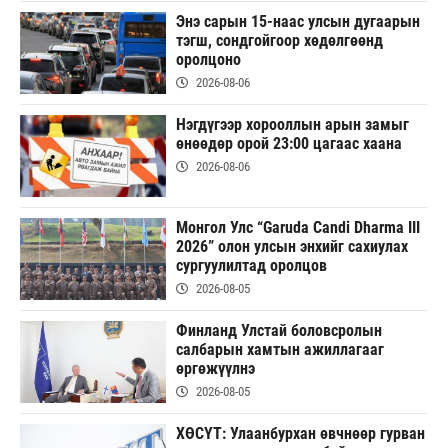
Энэ сарын 15-наас улсын дугаарын
тэгш, сондгойгоор хөдөлгөөнд
оролцоно
2026-08-06
Нэгдүгээр хорооллын арын замыг
өнөөдөр орой 23:00 цагаас хаана
2026-08-06
Монгол Улс “Garuda Candi Dharma III
2026” олон улсын энхийг сахиулах
сургуулилтад оролцов
2026-08-05
Финланд Улстай боловсролын
салбарын хамтын ажиллагааг
өргөжүүлнэ
2026-08-05
ХӨСҮТ: Улаанбурхан өвчнөөр гурван