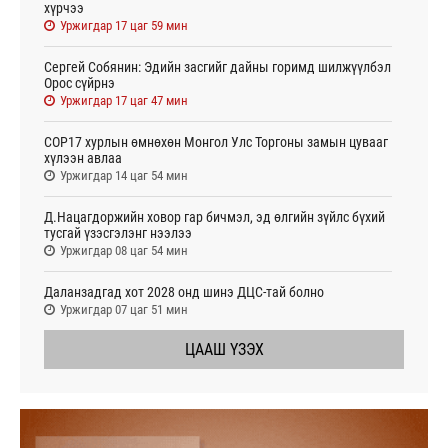
хүрчээ
Уржигдар 17 цаг 59 мин
Сергей Собянин: Эдийн засгийг дайны горимд шилжүүлбэл
Орос сүйрнэ
Уржигдар 17 цаг 47 мин
COP17 хурлын өмнөхөн Монгол Улс Торгоны замын цувааг
хүлээн авлаа
Уржигдар 14 цаг 54 мин
Д.Нацагдоржийн ховор гар бичмэл, эд өлгийн зүйлс бүхий
тусгай үзэсгэлэнг нээлээ
Уржигдар 08 цаг 54 мин
Даланзадгад хот 2028 онд шинэ ДЦС-тай болно
Уржигдар 07 цаг 51 мин
ЦААШ ҮЗЭХ