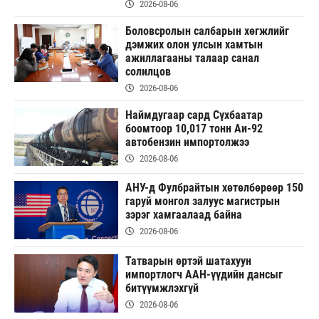
2026-08-06
Боловсролын салбарын хөгжлийг
дэмжих олон улсын хамтын
ажиллагааны талаар санал
солилцов
2026-08-06
Наймдугаар сард Сүхбаатар
боомтоор 10,017 тонн Аи-92
автобензин импортолжээ
2026-08-06
АНУ-д Фулбрайтын хөтөлбөрөөр 150
гаруй монгол залуус магистрын
зэрэг хамгаалаад байна
2026-08-06
Татварын өртэй шатахуун
импортлогч ААН-үүдийн дансыг
битүүмжлэхгүй
2026-08-06