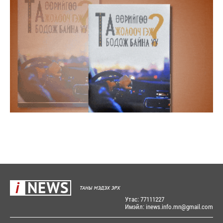
Утас: 77111227
Имэйл: inews.info.mn@gmail.com