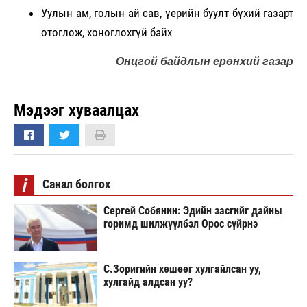
Уулын ам, голын ай сав, үерийн буулт бүхий газарт
отоглож, хоноглохгүй байх
Онцгой байдлын ерөнхий газар
Мэдээг хуваалцах
i
Санал болгох
Сергей Собянин: Эдийн засгийг дайны
горимд шилжүүлбэл Орос сүйрнэ
С.Зоригийн хөшөөг хулгайлсан уу,
хулгайд алдсан уу?