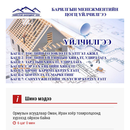
i
Шинэ мэдээ
Ормузын асуудлаар Оман, Иран хоёр тохиролцоонд
хүрэхэд ойрхон байна
6 цаг 0 мин