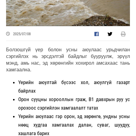
2025/07/08
Болзошгүй үер болон усны аюулаас урьдчилан
сэргийлэх нь эрсдэлтэй байдлыг бууруулж, эрүүл
мэнд, амь нас, эд хөрөнгийн хохирол амсахаас тань
хамгаална.
Үерийн аюултай бүсээс хол, аюулгүй газарт
байрлах
Орон сууцны хорооллын граж, В1 давхрын руу ус
орохоос сэргийлэн хамгаалалт татах
Үерийн аюулаас гэр орон, эд хөрөнгө, ундны усны
нөөц худгаа хамгаалах далан, суваг, шуудуу,
хашлага барих