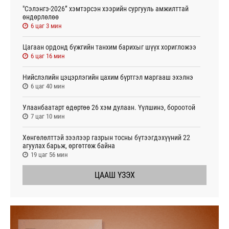
"Сэлэнгэ-2026” хэмтэрсэн хээрийн сургууль амжилттай
өндөрлөлөө
6 цаг 3 мин
Цагаан ордонд бүжгийн танхим барихыг шүүх хоригложээ
6 цаг 16 мин
Нийслэлийн цэцэрлэгийн цахим бүртгэл маргааш эхэлнэ
6 цаг 40 мин
Улаанбаатарт өдөртөө 26 хэм дулаан. Үүлшинэ, бороотой
7 цаг 10 мин
Хөнгөлөлттэй зээлээр газрын тосны бүтээгдэхүүний 22
агуулах барьж, өргөтгөж байна
19 цаг 56 мин
ЦААШ ҮЗЭХ