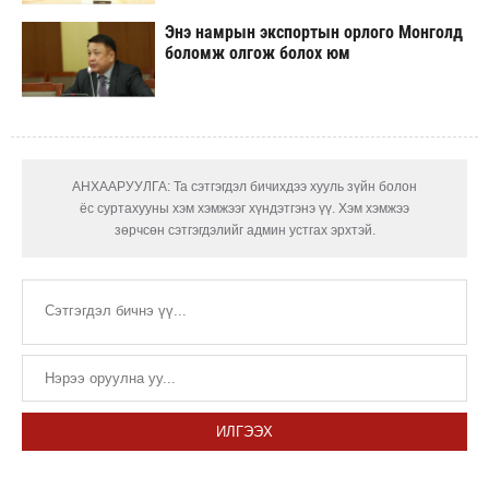
Энэ намрын экспортын орлого Монголд
боломж олгож болох юм
АНХААРУУЛГА: Та сэтгэгдэл бичихдээ хууль зүйн болон
ёс суртахууны хэм хэмжээг хүндэтгэнэ үү. Хэм хэмжээ
зөрчсөн сэтгэгдэлийг админ устгах эрхтэй.
ИЛГЭЭХ