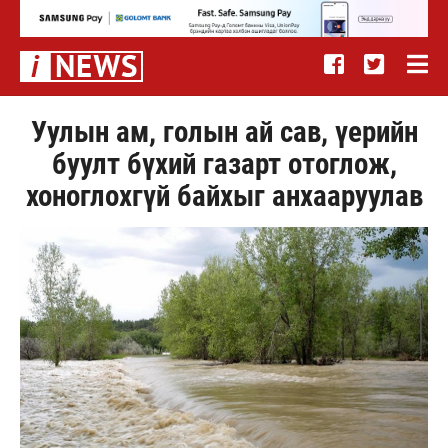
Уулын ам, голын ай сав, үерийн
буулт бүхий газарт отоглож,
хоноглохгүй байхыг анхааруулав