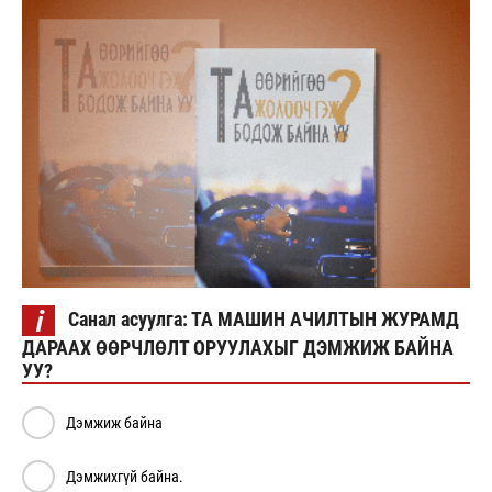
i
Санал асуулга:
ТА МАШИН АЧИЛТЫН ЖУРАМД
ДАРААХ ӨӨРЧЛӨЛТ ОРУУЛАХЫГ ДЭМЖИЖ БАЙНА
УУ?
Дэмжиж байна
Дэмжихгүй байна.