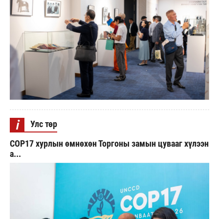
i
Улс төр
COP17 хурлын өмнөхөн Торгоны замын цувааг хүлээн
а...