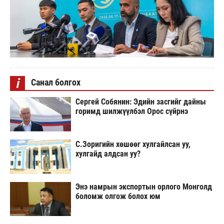
i
Санал болгох
Сергей Собянин: Эдийн засгийг дайны
горимд шилжүүлбэл Орос сүйрнэ
С.Зоригийн хөшөөг хулгайлсан уу,
хулгайд алдсан уу?
Энэ намрын экспортын орлого Монголд
боломж олгож болох юм