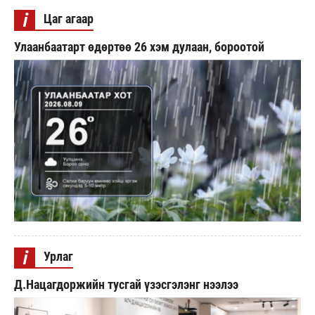
i
Цаг агаар
Улаанбаатарт өдөртөө 26 хэм дулаан, бороотой
i
Урлаг
Д.Нацагдоржийн тусгай үзэсгэлэнг нээлээ