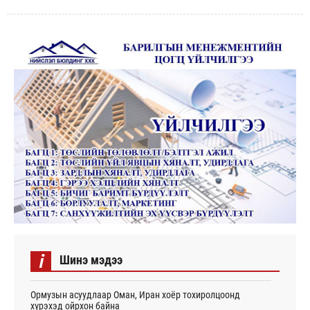
i
Шинэ мэдээ
Ормузын асуудлаар Оман, Иран хоёр тохиролцоонд
хүрэхэд ойрхон байна