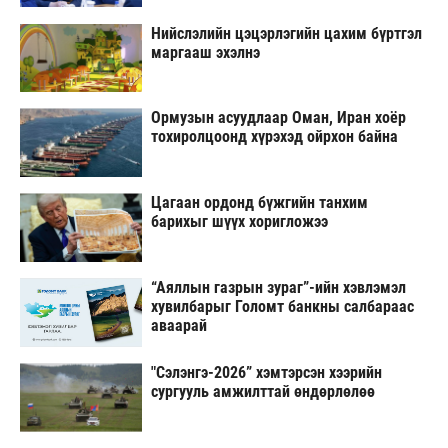
Нийслэлийн цэцэрлэгийн цахим бүртгэл
маргааш эхэлнэ
Ормузын асуудлаар Оман, Иран хоёр
тохиролцоонд хүрэхэд ойрхон байна
Цагаан ордонд бүжгийн танхим
барихыг шүүх хоригложээ
“Аяллын газрын зураг”-ийн хэвлэмэл
хувилбарыг Голомт банкны салбараас
аваарай
"Сэлэнгэ-2026” хэмтэрсэн хээрийн
сургууль амжилттай өндөрлөлөө