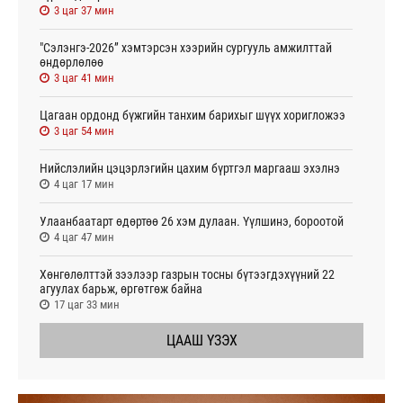
3 цаг 37 мин
"Сэлэнгэ-2026” хэмтэрсэн хээрийн сургууль амжилттай
өндөрлөлөө
3 цаг 41 мин
Цагаан ордонд бүжгийн танхим барихыг шүүх хоригложээ
3 цаг 54 мин
Нийслэлийн цэцэрлэгийн цахим бүртгэл маргааш эхэлнэ
4 цаг 17 мин
Улаанбаатарт өдөртөө 26 хэм дулаан. Үүлшинэ, бороотой
4 цаг 47 мин
Хөнгөлөлттэй зээлээр газрын тосны бүтээгдэхүүний 22
агуулах барьж, өргөтгөж байна
17 цаг 33 мин
ЦААШ ҮЗЭХ