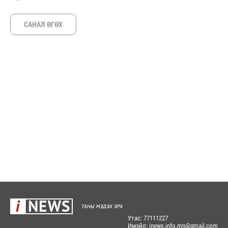
САНАЛ ӨГӨХ
Утас: 77111227
Имэйл: inews.info.mn@gmail.com