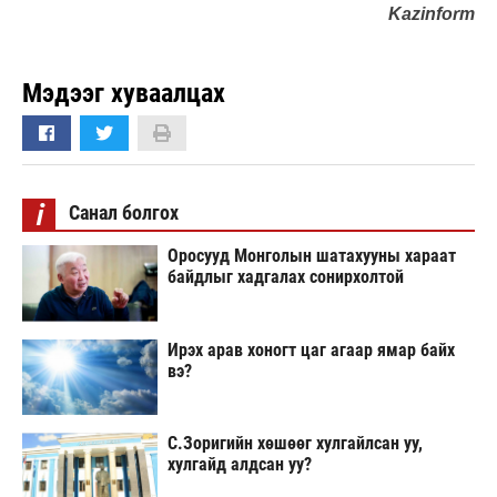
Kazinform
Мэдээг хуваалцах
i
Санал болгох
Оросууд Монголын шатахууны хараат
байдлыг хадгалах сонирхолтой
Ирэх арав хоногт цаг агаар ямар байх
вэ?
С.Зоригийн хөшөөг хулгайлсан уу,
хулгайд алдсан уу?