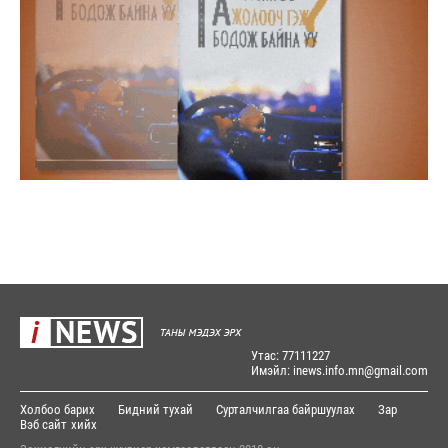
Утас: 77111227
Имэйл: inews.info.mn@gmail.com
Холбоо барих
Бидний тухай
Сурталчилгаа байршуулах
Зар
Вэб сайт
хийх