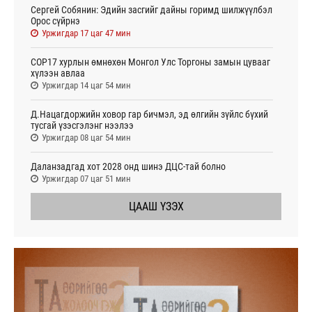
Сергей Собянин: Эдийн засгийг дайны горимд шилжүүлбэл
Орос сүйрнэ
Уржигдар 17 цаг 47 мин
COP17 хурлын өмнөхөн Монгол Улс Торгоны замын цувааг
хүлээн авлаа
Уржигдар 14 цаг 54 мин
Д.Нацагдоржийн ховор гар бичмэл, эд өлгийн зүйлс бүхий
тусгай үзэсгэлэнг нээлээ
Уржигдар 08 цаг 54 мин
Даланзадгад хот 2028 онд шинэ ДЦС-тай болно
Уржигдар 07 цаг 51 мин
ЦААШ ҮЗЭХ