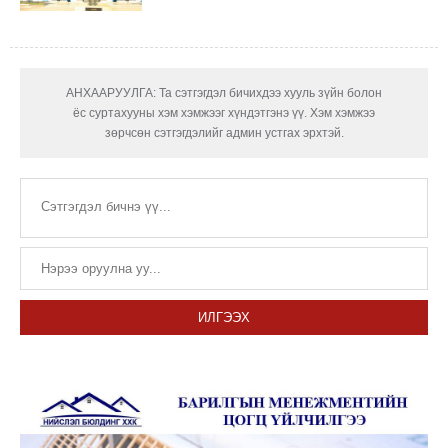
АНХААРУУЛГА: Та сэтгэгдэл бичихдээ хууль зүйн болон
ёс суртахууны хэм хэмжээг хүндэтгэнэ үү. Хэм хэмжээ
зөрчсөн сэтгэгдэлийг админ устгах эрхтэй.
ИЛГЭЭХ