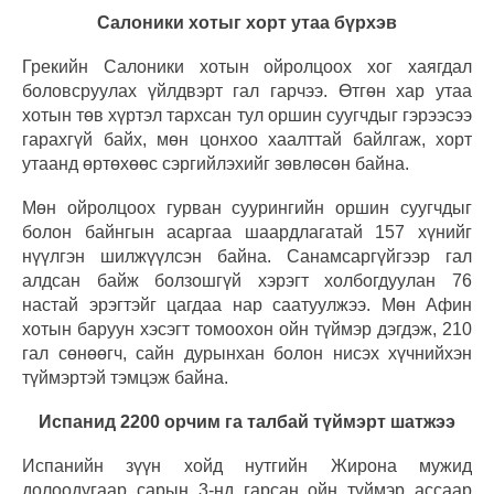
Салоники хотыг хорт утаа бүрхэв
Грекийн Салоники хотын ойролцоох хог хаягдал
боловсруулах үйлдвэрт гал гарчээ. Өтгөн хар утаа
хотын төв хүртэл тархсан тул оршин суугчдыг гэрээсээ
гарахгүй байх, мөн цонхоо хаалттай байлгаж, хорт
утаанд өртөхөөс сэргийлэхийг зөвлөсөн байна.
Мөн ойролцоох гурван суурингийн оршин суугчдыг
болон байнгын асаргаа шаардлагатай 157 хүнийг
нүүлгэн шилжүүлсэн байна. Санамсаргүйгээр гал
алдсан байж болзошгүй хэрэгт холбогдуулан 76
настай эрэгтэйг цагдаа нар саатуулжээ. Мөн Афин
хотын баруун хэсэгт томоохон ойн түймэр дэгдэж, 210
гал сөнөөгч, сайн дурынхан болон нисэх хүчнийхэн
түймэртэй тэмцэж байна.
Испанид 2200 орчим га талбай түймэрт шатжээ
Испанийн зүүн хойд нутгийн Жирона мужид
долоодугаар сарын 3-нд гарсан ойн түймэр ассаар