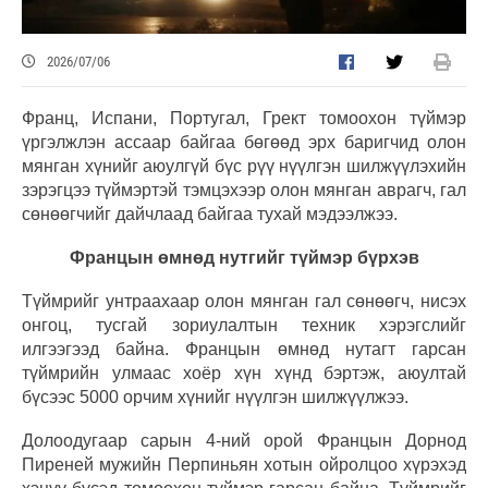
2026/07/06
Франц, Испани, Португал, Грект томоохон түймэр
үргэлжлэн ассаар байгаа бөгөөд эрх баригчид олон
мянган хүнийг аюулгүй бүс рүү нүүлгэн шилжүүлэхийн
зэрэгцээ түймэртэй тэмцэхээр олон мянган аврагч, гал
сөнөөгчийг дайчлаад байгаа тухай мэдээлжээ.
Францын өмнөд нутгийг түймэр бүрхэв
Түймрийг унтраахаар олон мянган гал сөнөөгч, нисэх
онгоц, тусгай зориулалтын техник хэрэгслийг
илгээгээд байна. Францын өмнөд нутагт гарсан
түймрийн улмаас хоёр хүн хүнд бэртэж, аюултай
бүсээс 5000 орчим хүнийг нүүлгэн шилжүүлжээ.
Долоодугаар сарын 4-ний орой Францын Дорнод
Пиреней мужийн Перпиньян хотын ойролцоо хүрэхэд