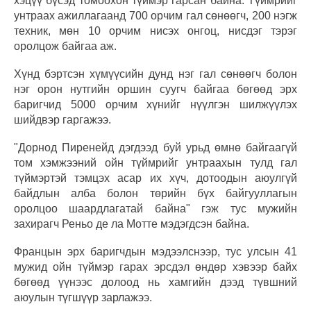
хэцүү бүсэд томоохон түймэр гарсан байна. Түймрийг
унтраах ажиллагаанд 700 орчим гал сөнөөгч, 200 нэгж
техник, мөн 10 орчим нисэх онгоц, нисдэг тэрэг
оролцож байгаа аж.
Хүнд бэртсэн хүмүүсийн дунд нэг гал сөнөөгч болон
нэг орон нутгийн оршин суугч байгаа бөгөөд эрх
баригчид 5000 орчим хүнийг нүүлгэн шилжүүлэх
шийдвэр гаргажээ.
"Дорнод Пиренейд дэгдээд буй урьд өмнө байгаагүй
том хэмжээний ойн түймрийг унтраахын тулд гал
түймэртэй тэмцэх асар их хүч, дотоодын аюулгүй
байдлын алба болон төрийн бүх байгууллагын
оролцоо шаардлагатай байна" гэж тус мужийн
захирагч Реньо де ла Мотте мэдэгдсэн байна.
Францын эрх баригчдын мэдээлснээр, тус улсын 41
мужид ойн түймэр гарах эрсдэл өндөр хэвээр байх
бөгөөд үүнээс долоод нь хамгийн дээд түвшний
аюулын түгшүүр зарлажээ.