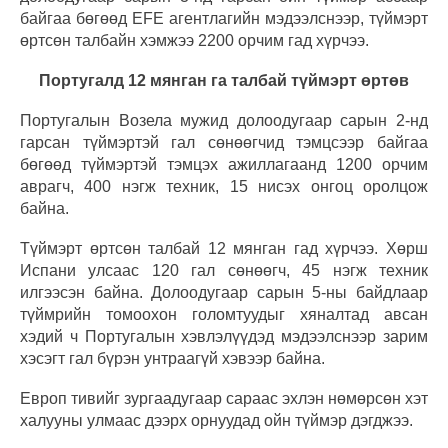
байгаа бөгөөд EFE агентлагийн мэдээлснээр, түймэрт
өртсөн талбайн хэмжээ 2200 орчим гад хүрчээ.
Португалд 12 мянган га талбай түймэрт өртөв
Португалын Возела мужид долоодугаар сарын 2-нд
гарсан түймэртэй гал сөнөөгчид тэмцсээр байгаа
бөгөөд түймэртэй тэмцэх ажиллагаанд 1200 орчим
аврагч, 400 нэгж техник, 15 нисэх онгоц оролцож
байна.
Түймэрт өртсөн талбай 12 мянган гад хүрчээ. Хөрш
Испани улсаас 120 гал сөнөөгч, 45 нэгж техник
илгээсэн байна. Долоодугаар сарын 5-ны байдлаар
түймрийн томоохон голомтуудыг хяналтад авсан
хэдий ч Португалын хэвлэлүүдэд мэдээлснээр зарим
хэсэгт гал бүрэн унтраагүй хэвээр байна.
Европ тивийг зургаадугаар сараас эхлэн нөмөрсөн хэт
халууны улмаас дээрх орнуудад ойн түймэр дэгджээ.