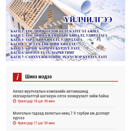
i
Шинэ мэдээ
Аялал жуулчлалын компанийн автомашинд
хязгаарлалтгүй шатахуун олгох зохицуулалт хийж байна
Уржигдар 18 цаг 38 мин
Монголын гадаад валютын нөөц 7.9 тэрбум ам.долларт
хүрчээ
Уржигдар 17 цаг 59 мин