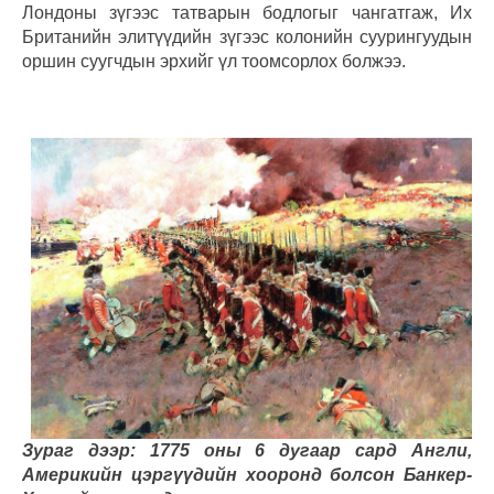
Лондоны зүгээс татварын бодлогыг чангатгаж, Их
Британийн элитүүдийн зүгээс колонийн суурингуудын
оршин суугчдын эрхийг үл тоомсорлох болжээ.
Зураг дээр: 1775 оны 6 дугаар сард Англи,
Америкийн цэргүүдийн хооронд болсон Банкер-