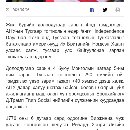
2026/07/06
Жил бүрийн долоодугаар сарын 4-нд тэмдэглэдэг
АНУ-ын Тусгаар тогтнолын өдөр /англ. Independence
Day/ бол 1776 онд Тусгаар тогтнолын Тунхаглалыг
баталснаар америкчууд Их Британийн Нэгдсэн Хаант
улсаас салж, тусгаар улс байгуулснаа зарлан
тунхагласан өдөр юм.
Долоодугаар сарын 4 буюу Монголын цагаар 5-ны
ням гарагт Тусгаар тогтнолын 250 жилийн ойг
тэмдэглэх үеэр зарим газарт +40 хэмээс дээш халж,
АНУ даяар халуу шатаж байсан боловч баярын үйл
ажиллагаанд маш олон хүн оролцсоныг Ерөнхийлөгч
Д.Трамп Truth Social нийгмийн сүлжээний хуудсандаа
онцолжээ.
1776 оны 6 дугаар сард одоогийн Виржиниа муж
улсаас сонгогдсон депутат Ричард Хэнри Лигийн