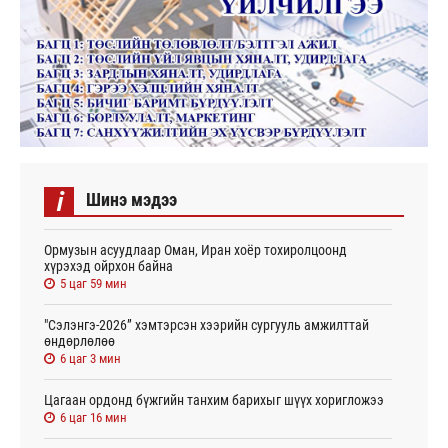
i
Шинэ мэдээ
Ормузын асуудлаар Оман, Иран хоёр тохиролцоонд
хүрэхэд ойрхон байна
5 цаг 59 мин
"Сэлэнгэ-2026” хэмтэрсэн хээрийн сургууль амжилттай
өндөрлөлөө
6 цаг 3 мин
Цагаан ордонд бүжгийн танхим барихыг шүүх хоригложээ
6 цаг 16 мин