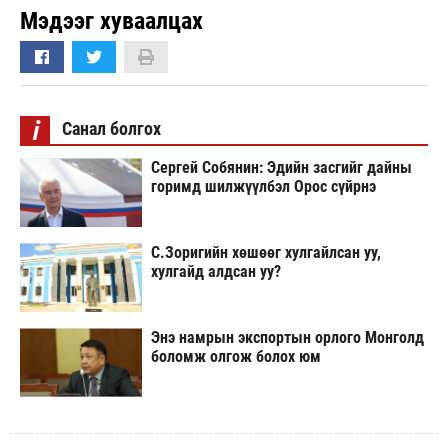
Мэдээг хуваалцах
i
Санал болгох
Сергей Собянин: Эдийн засгийг дайны
горимд шилжүүлбэл Орос сүйрнэ
С.Зоригийн хөшөөг хулгайлсан уу,
хулгайд алдсан уу?
Энэ намрын экспортын орлого Монголд
боломж олгож болох юм