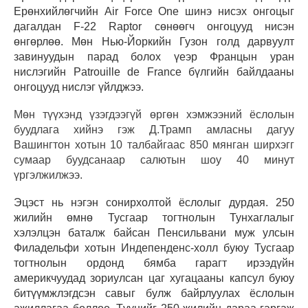
Ерөнхийлөгчийн Air Force One шинэ нисэх онгоцыг
дагалдан F-22 Raptor сөнөөгч онгоцууд нисэн
өнгөрлөө. Мөн Нью-Йоркийн Гузон голд дарвуулт
завинуудын парад болох үеэр Францын уран
нислэгийн Patrouille de France бүлгийн байлдааны
онгоцууд нислэг үйлджээ.
Мөн түүхэнд үзэгдээгүй өргөн хэмжээний ёслолын
буудлага хийнэ гэж Д.Трамп амласны дагуу
Вашингтон хотын 10 талбайгаас 850 мянган ширхэгг
сумаар буудсанаар салютын шоу 40 минут
үргэлжилжээ.
Эцэст нь нэгэн сонирхолтой ёслолыг дурдая. 250
жилийн өмнө Тусгаар тогтнолын Тунхаглалыг
хэлэлцэн баталж байсан Пенсильвани муж улсын
Филадельфи хотын Индепенденс-холл буюу Тусгаар
тогтнолын ордонд бямба гарагт ирээдүйн
америкчуудад зориулсан цаг хугацааны капсул буюу
битүүмжлэгдсэн савыг булж байрлуулах ёслолын