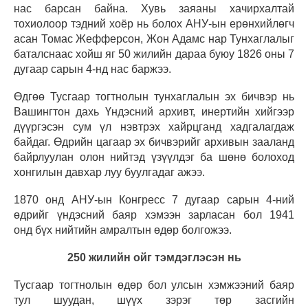
нас барсан байна. Хувь заяаны хачирхалтай
тохиолоор тэдний хоёр нь болох АНУ-ын ерөнхийлөгч
асан Томас Жефферсон, Жон Адамс нар Тунхаглалыг
баталснаас хойш яг 50 жилийн дараа буюу 1826 оны 7
дугаар сарын 4-нд нас баржээ.
Өдгөө Тусгаар тогтнолын тунхаглалын эх бичвэр нь
Вашингтон дахь Үндэсний архивт, инертийн хийгээр
дүүргэсэн сум үл нэвтрэх хайрцганд хадгалагдаж
байдаг. Өдрийн цагаар эх бичвэрийг архивын зааланд
байрлуулан олон нийтэд үзүүлдэг ба шөнө болоход
хонгилын давхар луу буулгадаг ажээ.
1870 онд АНУ-ын Конгресс 7 дугаар сарын 4-ний
өдрийг үндэсний баяр хэмээн зарласан бол 1941
онд бүх нийтийн амралтын өдөр болгожээ.
250 жилийн ойг тэмдэглэсэн нь
Тусгаар тогтнолын өдөр бол улсын хэмжээний баяр
тул шуудан, шүүх зэрэг төр засгийн