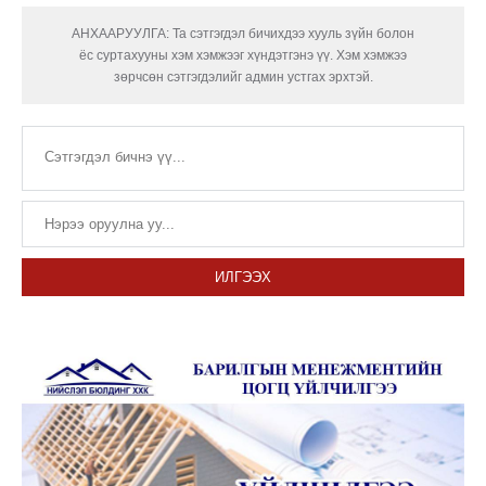
АНХААРУУЛГА: Та сэтгэгдэл бичихдээ хууль зүйн болон
ёс суртахууны хэм хэмжээг хүндэтгэнэ үү. Хэм хэмжээ
зөрчсөн сэтгэгдэлийг админ устгах эрхтэй.
ИЛГЭЭХ