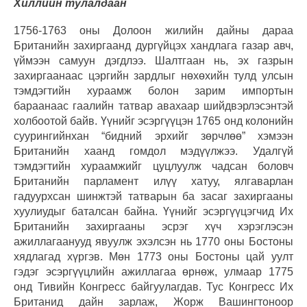
Хиллийн тулалдаан
1756-1763 оны Долоон жилийн дайны дараа
Британийн захиргаанд дургүйцэх хандлага газар авч,
үймээн самуун дэгдлээ. Шалтгаан нь, эх газрын
захиргаанаас цэргийн зардлыг нөхөхийн тулд улсын
тэмдэгтийн хураамж болон зарим импортын
бараанаас гаалийн татвар авахаар шийдвэрлэсэнтэй
холбоотой байв. Үүнийг эсэргүүцэн 1765 онд колонийн
суурингийнхан “бидний эрхийг зөрчлөө” хэмээн
Британийн хаанд гомдол мэдүүлжээ. Удалгүй
тэмдэгтийн хураамжийг цуцлуулж чадсан боловч
Британийн парламент илүү хатуу, ялгаварлан
гадуурхсан шинжтэй татварын ба засаг захиргааны
хуулиудыг баталсан байна. Үүнийг эсэргүүцэгчид Их
Британийн захиргааны эсрэг хүч хэрэглэсэн
ажиллагаанууд явуулж эхэлсэн нь 1770 оны Бостоны
хядлагад хүргэв. Мөн 1773 оны Бостоны цай уулт
гэдэг эсэргүүцлийн ажиллагаа өрнөж, улмаар 1775
онд Тивийн Конгресс байгуулагдав. Тус Конгресс Их
Британид дайн зарлаж, Жорж Вашингтоноор