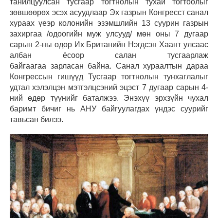
танилцуулсан тусгаар тогтнолын тухай тогтоолыг
зөвшөөрөх эсэх асуудлаар Эх газрын Конгресст санал
хураах үеэр колонийн эзэмшлийн 13 суурин газрын
захиргаа /одоогийн муж улсууд/ мөн оны 7 дугаар
сарын 2-ны өдөр Их Британийн Нэгдсэн Хаант улсаас
албан ёсоор салан тусгаарлаж
байгаагаа зарласан байна. Санал хураалтын дараа
Конгрессын гишүүд Тусгаар тогтнолын тунхаглалыг
удтал хэлэлцэн мэтгэлцсэний эцэст 7 дугаар сарын 4-
ний өдөр түүнийг баталжээ. Энэхүү эрхзүйн чухал
баримт бичиг нь АНУ байгуулагдах үндэс суурийг
тавьсан билээ.