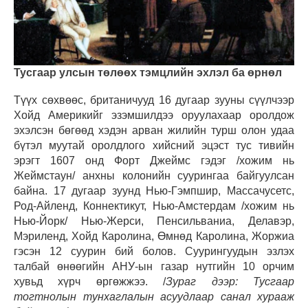
Тусгаар улсын төлөөх тэмцлийн эхлэл ба өрнөл
Түүх сөхвөөс, британичууд 16 дугаар зууны сүүлчээр
Хойд Америкийг эзэмшилдээ оруулахаар оролдож
эхэлсэн бөгөөд хэдэн арван жилийн турш олон удаа
бүтэл муутай оролдлого хийсний эцэст тус тивийн
эрэгт 1607 онд Форт Джеймс гэдэг /хожим нь
Жеймстаун/ анхны колонийн суурингаа байгуулсан
байна. 17 дугаар зуунд Нью-Гэмпшир, Массачусетс,
Род-Айленд, Коннектикут, Нью-Амстердам /хожим нь
Нью-Йорк/ Нью-Жерси, Пенсильваниа, Делавэр,
Мэриленд, Хойд Каролина, Өмнөд Каролина, Жоржиа
гэсэн 12 суурин бий болов. Суурингуудын эзлэх
талбай өнөөгийн АНУ-ын газар нутгийн 10 орчим
хувьд хүрч өргөжжээ. /
Зураг дээр: Тусгаар
тогтнолын тунхаглалын асуудлаар санал хурааж