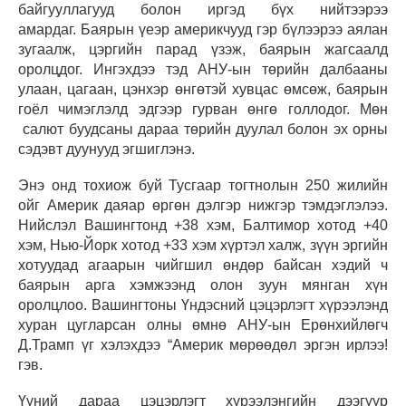
байгууллагууд болон иргэд бүх нийтээрээ
амардаг. Баярын үеэр америкчууд гэр бүлээрээ аялан
зугаалж, цэргийн парад үзэж, баярын жагсаалд
оролцдог. Ингэхдээ тэд АНУ-ын төрийн далбааны
улаан, цагаан, цэнхэр өнгөтэй хувцас өмсөж, баярын
гоёл чимэглэлд эдгээр гурван өнгө голлодог. Мөн
салют буудсаны дараа төрийн дуулал болон эх орны
сэдэвт дуунууд эгшиглэнэ.
Энэ онд тохиож буй Тусгаар тогтнолын 250 жилийн
ойг Америк даяар өргөн дэлгэр нижгэр тэмдэглэлээ.
Нийслэл Вашингтонд +38 хэм, Балтимор хотод +40
хэм, Нью-Йорк хотод +33 хэм хүртэл халж, зүүн эргийн
хотуудад агаарын чийгшил өндөр байсан хэдий ч
баярын арга хэмжээнд олон зуун мянган хүн
оролцлоо. Вашингтоны Үндэсний цэцэрлэгт хүрээлэнд
хуран цугларсан олны өмнө АНУ-ын Ерөнхийлөгч
Д.Трамп үг хэлэхдээ “Америк мөрөөдөл эргэн ирлээ!
гэв.
Үүний дараа цэцэрлэгт хүрээлэнгийн дээгүүр