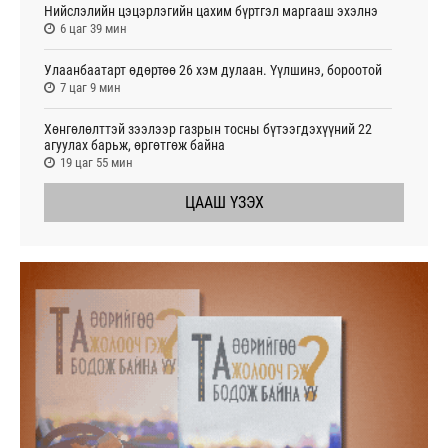
Нийслэлийн цэцэрлэгийн цахим бүртгэл маргааш эхэлнэ
6 цаг 39 мин
Улаанбаатарт өдөртөө 26 хэм дулаан. Үүлшинэ, бороотой
7 цаг 9 мин
Хөнгөлөлттэй зээлээр газрын тосны бүтээгдэхүүний 22
агуулах барьж, өргөтгөж байна
19 цаг 55 мин
ЦААШ ҮЗЭХ