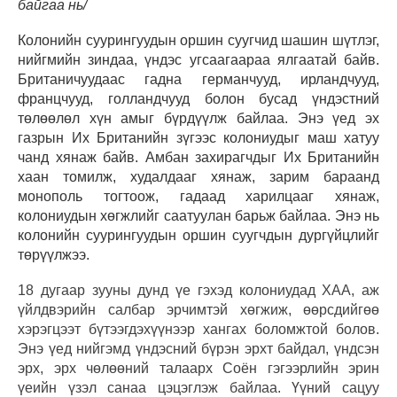
байгаа нь/
Колонийн суурингуудын оршин суугчид шашин шүтлэг,
нийгмийн зиндаа, үндэс угсаагаараа ялгаатай байв.
Британичуудаас гадна германчууд, ирландчууд,
францчууд, голландчууд болон бусад үндэстний
төлөөлөл хүн амыг бүрдүүлж байлаа. Энэ үед эх
газрын Их Британийн зүгээс колониудыг маш хатуу
чанд хянаж байв. Амбан захирагчдыг Их Британийн
хаан томилж, худалдааг хянаж, зарим бараанд
монополь тогтоож, гадаад харилцааг хянаж,
колониудын хөгжлийг саатуулан барьж байлаа. Энэ нь
колонийн суурингуудын оршин суугчдын дургүйцлийг
төрүүлжээ.
18 дугаар зууны дунд үе гэхэд колониудад ХАА, аж
үйлдвэрийн салбар эрчимтэй хөгжиж, өөрсдийгөө
хэрэгцээт бүтээгдэхүүнээр хангах боломжтой болов.
Энэ үед нийгэмд үндэсний бүрэн эрхт байдал, үндсэн
эрх, эрх чөлөөний талаарх Соён гэгээрлийн эрин
үеийн үзэл санаа цэцэглэж байлаа. Үүний сацуу