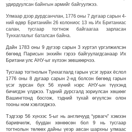
удирдуулсан байнгын армийг байгуулжээ.
Улмаар дээр дурдсанчлан, 1776 оны 7 дугаар сарын 4-
ний өдөр Британийн 26 колониос 13 нь Их Британиас
салан, тусгаар тогтнож байгаагаа зарласан
Тунхаглалыг баталсан байна.
Дайн 1783 оны 9 дүгээр сарын 3 хүртэл үргэлжилсэн
бөгөөд Парисын энхийн гэрээ байгуулагдсанаар Их
Британи улс АНУ-ыг хүлээн зөвшөөрчээ.
Тусгаар тогтнолын Тунхаглалд гарын үсэг зурах ёслол
1776 оны 8 дугаар сарын 2-нд болсон бөгөөд гарын
үсэг зурсан бүх 56 хүний нэрс АНУ-ын түүхэнд
бичигдэн үлджээ. Тэдний дурсгалд зориулсан хөшөөг
Вашингтонд босгож, тэдний тухай өгүүлсэн олон
тооны ном хэвлэгджээ.
Тэдгээр 56 хүнээс 5-ыг нь англичууд “урвагч” хэмээн
баривчилж, буудан хөнөөсөн бол 9 нь тусгаар
тогтнолын төлөөх дайны үеэр авсан шархны улмаас