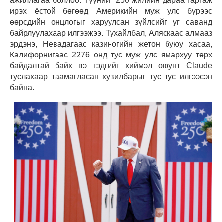
ажиллагаа боллоо. Түүнийг 250 жилийн дараа гаргаж
ирэх ёстой бөгөөд Америкийн муж улс бүрээс
өөрсдийн онцлогыг харуулсан зүйлсийг уг саванд
байрлуулахаар илгээжээ. Тухайлбал, Аляскаас алмааз
эрдэнэ, Невадагаас казиногийн жетон буюу хасаа,
Калифорнигаас 2276 онд тус муж улс ямархуу төрх
байдалтай байх вэ гэдгийг хиймэл оюунт Claude
туслахаар таамагласан хувилбарыг тус тус илгээсэн
байна.