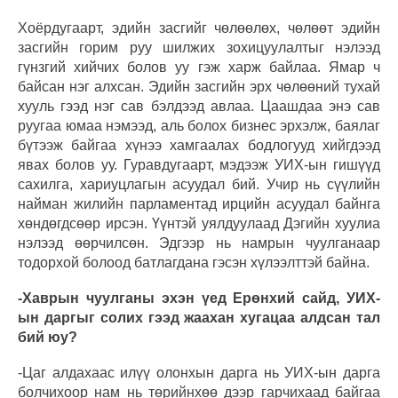
Хоёрдугаарт, эдийн засгийг чөлөөлөх, чөлөөт эдийн
засгийн горим руу шилжих зохицуулалтыг нэлээд
гүнзгий хийчих болов уу гэж харж байлаа. Ямар ч
байсан нэг алхсан. Эдийн засгийн эрх чөлөөний тухай
хууль гээд нэг сав бэлдээд авлаа. Цаашдаа энэ сав
руугаа юмаа нэмээд, аль болох бизнес эрхэлж, баялаг
бүтээж байгаа хүнээ хамгаалах бодлогууд хийгдээд
явах болов уу. Гуравдугаарт, мэдээж УИХ-ын гишүүд
сахилга, хариуцлагын асуудал бий. Учир нь сүүлийн
найман жилийн парламентад ирцийн асуудал байнга
хөндөгдсөөр ирсэн. Үүнтэй уялдуулаад Дэгийн хуулиа
нэлээд өөрчилсөн. Эдгээр нь намрын чуулганаар
тодорхой болоод батлагдана гэсэн хүлээлттэй байна.
-Хаврын чуулганы эхэн үед Ерөнхий сайд, УИХ-
ын даргыг солих гээд жаахан хугацаа алдсан тал
бий юу?
-Цаг алдахаас илүү олонхын дарга нь УИХ-ын дарга
болчихоор нам нь төрийнхөө дээр гарчихаад байгаа