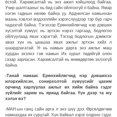
ёстой. Харамсалтай нь энэ ажил хойшлоод байгаа.
Учир шалтгааныг нь бид сайн ойлгохгүй л байна. Ямар
нэгэн гаднын нөлөө байна уу. Ардчилсан намынхан
маань хэвлэл мэдээллийн хэрэгслүүдээр тэр бүр гарч
чадахгүй байна. Тэгэхээр Ерөнхийлөгчид нэр дэвших
хүсэлтэй хүмүүс нь эртхэн нэрээ гаргаад, бодлогоо
ойлгуулаад явах хэрэгтэй. Тэгээд бодлогын дэмжлэг
авах хүн нь цаашаа явах ажлыг эртхэн хийх л
шаардлагатай. Уг нь намын дарга энэ ажлыг маш
хурдан эхэлнэ гэж намын Их хурал төдийгүй олон
газар зарласан. Харамсалтай нь өнөөдөртөө эхлээгүй
байна.
-Танай намаас Ерөнхийлөгчид нэр дэвшихээ
илэрхийлсэн, сонирхолтой хүмүүсийг цахим
орчинд харлуулах ажлыг их хийж байна гэдэг
зүйлийг зарим нь яриад байгаа. Үүн дээр та юу
хэлэх вэ?
-МАН-ын ганц сайн арга л энэ шүү дээ. Өрсөлдөгчөө
намнахдаа их сурцтай. Хүн байвал хэрэг олдоно гэдэг.