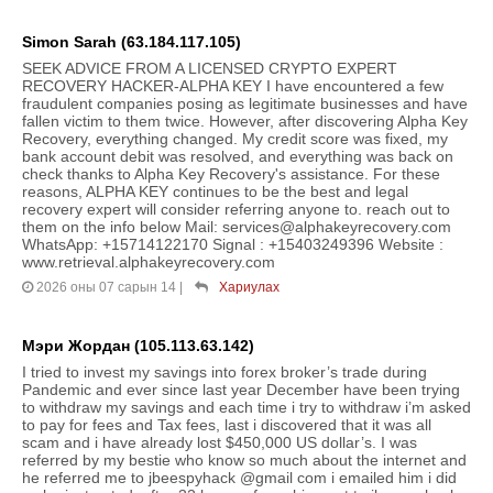
Simon Sarah (63.184.117.105)
SEEK ADVICE FROM A LICENSED CRYPTO EXPERT
RECOVERY HACKER-ALPHA KEY I have encountered a few
fraudulent companies posing as legitimate businesses and have
fallen victim to them twice. However, after discovering Alpha Key
Recovery, everything changed. My credit score was fixed, my
bank account debit was resolved, and everything was back on
check thanks to Alpha Key Recovery's assistance. For these
reasons, ALPHA KEY continues to be the best and legal
recovery expert will consider referring anyone to. reach out to
them on the info below Mail: services@alphakeyrecovery.com
WhatsApp: +15714122170 Signal : +15403249396 Website :
www.retrieval.alphakeyrecovery.com
2026 оны 07 сарын 14
|
Хариулах
Мэри Жордан (105.113.63.142)
I tried to invest my savings into forex broker’s trade during
Pandemic and ever since last year December have been trying
to withdraw my savings and each time i try to withdraw i’m asked
to pay for fees and Tax fees, last i discovered that it was all
scam and i have already lost $450,000 US dollar’s. I was
referred by my bestie who know so much about the internet and
he referred me to jbeespyhack @gmail com i emailed him i did