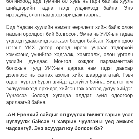
болчихоод ард түмний 80 хувь нь гарч байгаа хууль
шийдвэрийн гадна талд үлдчихээд байна. Энэ
ирээдүйд олон нам дээр яригдаж таарна.
Бид Үндсэн хуулийн нэмэлт өөрчлөлт хийж байж олон
намын оролцоог бий болгосон. Өмнө нь УИХ-ын гадаа
үлдээд гудамжинд жагсаал болдог байсан. Харин одоо
нэгэнт УИХ дотор ороод ирсэн учраас тодорхой
хэмжээнд үүнийгээ хадгалж, хамгаалж, олон ургалч
үзлийн дундаас Монгол хождог парламенттай
болохын тулд УИХ-ын даргаа нам гэдэг давхар
дээлнээс нь салгах ажлыг хийх шаардлагатай. Гэвч
одоог хүртэл бүрэн шийдэгдээгүй л байна. Бид нэг юм
эхлүүлчихээд орхидог, хийсэн гэж хэлээд дутуу хийдэг.
Үүнээсээ болоод хугацаа алддаг зүйл одоогоор
арилаагүй байна.
-АН Ерөнхий сайдыг огцруулах бичигт гарын үсэг
цуглуулж байсан ч хаврын чуулганы үед амжиж
чадсангүй. Энэ асуудал юу болсон бэ?