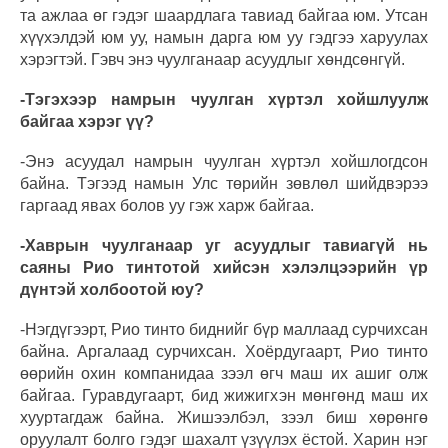
та ажлаа өг гэдэг шаардлага тавиад байгаа юм. Утсан
хүүхэлдэй юм уу, намын дарга юм уу гэдгээ харуулах
хэрэгтэй. Гэвч энэ чуулганаар асуудлыг хөндсөнгүй.
-Тэгэхээр намрын чуулган хүртэл хойшлуулж
байгаа хэрэг үү?
-Энэ асуудал намрын чуулган хүртэл хойшлогдсон
байна. Тэгээд намын Улс төрийн зөвлөл шийдвэрээ
гаргаад явах болов уу гэж харж байгаа.
-Хаврын чуулганаар уг асуудлыг тавиагүй нь
саяны Рио тинтотой хийсэн хэлэлцээрийн үр
дүнтэй холбоотой юу?
-Нэгдүгээрт, Рио тинто биднийг бүр маллаад сурчихсан
байна. Аргалаад сурчихсан. Хоёрдугаарт, Рио тинто
өөрийн охин компанидаа зээл өгч маш их ашиг олж
байгаа. Гуравдугаарт, бид жижигхэн мөнгөнд маш их
хууртагдаж байна. Жишээлбэл, зээл биш хөрөнгө
оруулалт болго гэдэг шахалт үзүүлэх ёстой. Харин нэг