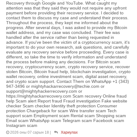
Recovery through Google and YouTube. What caught my
attention was that they said they would not require any upfront
payment before providing their recovery service. I decided to
contact them to discuss my case and understand their process.
Throughout the process, they kept me informed about the
progress. After several days, I was asked to provide my Bitcoin
wallet address, and my case was concluded. Their fee was
handled after the service rather than being requested in
advance. If you've been the victim of a cryptocurrency scam, it's
important to do your own research, ask questions, and carefully
evaluate any recovery service before proceeding. Every case is
different, so take the time to verify information and understand
the process before making any decisions. For Bitcoin scam
recovery, cryptocurrency scam, crypto recovery service, recover
stolen Bitcoin, Bitcoin fraud help, blockchain investigation, crypto
wallet recovery, online investment scam, digital asset recovery,
and crypto scam support. Contact Them on WhatsApp +1 (343)
947-3496 or mightyhackarrecovery@techie.com or
support@mightyhackerrecovery.com or
https://mightyhackarrecovery.com Scam recovery Online fraud
help Scam alert Report fraud Fraud investigation Fake website
checker Scam checker Identity theft protection Consumer
protection Chargeback for scam Wire transfer scam Tech
support scam Employment scam Rental scam Shopping scam
Email scam WhatsApp scam Telegram scam Facebook scam
Instagram scam
2026 оны 07 сарын 18
|
Хариулах