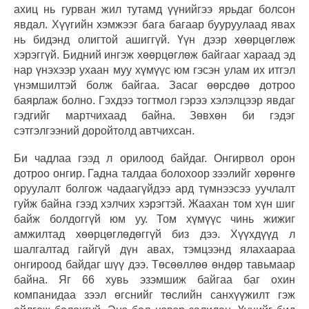
ахиц нь гурван жил тутамд үүнийгээ ярьдаг болсон
явдал. Хүүгийн хэмжээг бага багаар бууруулаад явах
нь бидэнд олигтой ашиггүй. Үүн дээр хөөрцөглөж
хэрэггүй. Бидний ингэж хөөрцөглөж байгааг хараад эд
нар үнэхээр ухаан муу хүмүүс юм гэсэн улам их итгэл
үнэмшилтэй болж байгаа. Засаг өөрсдөө дотроо
баярлаж болно. Гэхдээ тогтмол гэрээ хэлэлцээр явдаг
гэдгийг мартчихаад байна. Зөвхөн би гэдэг
сэтгэлгээний доройтолд автчихсан.
Би чадлаа гээд л орилоод байдаг. Онгирвол орон
дотроо онгир. Гадна талдаа болохоор зээлийг хөрөнгө
оруулалт болгож чадаагүйдээ ард түмнээсээ уучлалт
гуйж байна гээд хэлчих хэрэгтэй. Жаахан том хүн шиг
байж болдоггүй юм уу. Том хүмүүс чинь жижиг
амжилтад хөөрцөглөдөггүй биз дээ. Хүүхдүүд л
шалгалтад гайгүй дүн авах, тэмцээнд ялахаараа
онгироод байдаг шүү дээ. Төсөөллөө өндөр тавьмаар
байна. Яг 66 хувь эзэмшиж байгаа баг охин
компанидаа зээл өгснийг төслийн санхүүжилт гэж