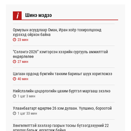
i
Шинэ мэдээ
Ормузын асуудлаар Оман, Иран хоёр тохиролцоонд
хүрэхэд ойрхон байна
23 мин
"Сэлэнгэ-2026” хэмтэрсэн хээрийн сургууль амжилттай
өндөрлөлөө
27 мин
Цагаан ордонд бүжгийн танхим барихыг шүүх хоригложээ
40 мин
Нийслэлийн цэцэрлэгийн цахим бүртгэл маргааш эхэлнэ
1 цаг 3 мин
Улаанбаатарт өдөртөө 26 хэм дулаан. Үүлшинэ, бороотой
1 цаг 33 мин
Хөнгөлөлттэй зээлээр газрын тосны бүтээгдэхүүний 22
агуулах барьж, өргөтгөж байна