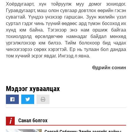
Хоёрдугаарт, хүн тойруулж муу домог зохиодог.
Гуравдугаарт, маш олон сувгаар довтлох өөрийн гэсэн
сувагтай. Үүндээ үнэхээр гаршсан. Зуун жилийн үзэл
суртал гэдэг чинь түүний өөдөөс ард түмэн босоход их
хүнд юм байна. Тэгэхээр энэ нам оршиж байгаа
тохиолдолд өрсөлдөгчөө намнадаг байдал мөнхөд
үргэлжлэхээр юм билээ. Тийм болохоор бид чадах
чинээгээрээ сөрөх хэрэгтэй. Ер нь тулаан бол дандаа
том хүчний эсрэг явдаг. Ингээд л явна.
Өдрийн сонин
Мэдээг хуваалцах
i
Санал болгох
Сергей Собянин: Эдийн засгийг дайны