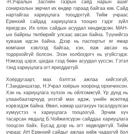
-Н.Учралын Засгийн газрын сайд нарын ашиг
сонирхолын зөрчил их өндөр гараад байгаа юм. Сайд
нартайгаа хариуцлага тооцдоггүй. Тийм учраас
Ерөнхий сайдад хариуцлага тооцно гэдэг зүйл
яригдсан. Их олон сайдын асуудал хөндөгдсөн. МАН-
ын байрны төлбөрийг улсаас авсан байна. Түүнийгээ
хувааж идсэн байна. Дээр нь паспортыг яг ямар
компани хэвлээд байгаа, хэн, яаж авсан нь
тодорхойгүй болсон. Эзэн холбогдогч нь үгүйсгэдэг.
Нэмээд цэрэг, цагдаа гээд бөөн асуудал үүссэн. Гэтэл
тэнд хариуцлага огт яригддаггүй.
Хоёрдугаарт, мах бэлтгэх ажлаа хийгээгүй,
Г.Занданшатар, Н.Учрал хоёрын хооронд орхичихсон.
Хэн нь хариуцлага хүлээх нь ойлгомжгүй. Үр дүнд нь
улаанбаатарчууд үнэтэй мах идэж, үнийн өсөлтөд
нэрвэгдэж байна. Өвөл, намар шатахуун тасалдуулсан
хүмүүстээ ч хариуцлага тооцоогүй. Эрчим хүч
тасарсан явдалд Б.Чойжилсүрэн сайддаа хариуцлага
тооцсон байх. Бусад дээр нь огт хөдөлдөггүй. Тийм
учраас АН Ерөнхий сайдыг ажлаа хийж чадахгүй бол