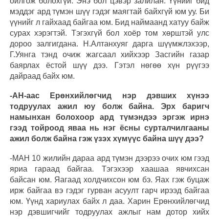
ойлгож болохгүй. Энэ бол цэвэр залилан. Үүнийг бид
мэддэг ард түмэн шүү гэдэг маягтай байхгүй юм уу. Би
үүнийг л гайхаад байгаа юм. Бид наймаанд хатуу байж
сурах хэрэгтэй. Тэгэхгүй бол хоёр том хөрштэй улс
дороо залгигдана. Н.Алтанхуяг дарга шүүмжлэхээр,
Г.Уянга тэнд очиж жагсаал хийхээр Засгийн газар
баярлах ёстой шүү дээ. Гэтэл нөгөө хүн рүүгээ
дайраад байх юм.
-АН-аас Ерөнхийлөгчид нэр дэвших хүнээ
тодруулах ажил юу болж байна. Эрх баригч
намынхан болохоор ард түмэндээ эргэж ирнэ
гээд тойроод яваа нь нэг ёсны сурталчилгааны
ажил болж байна гэж үзэх хүмүүс байна шүү дээ?
-МАН 10 жилийн дараа ард түмэн дээрээ очих юм гээд
яриа гараад байгаа. Тэгэхээр хаашаа явчихсан
байсан юм. Яагаад холдчихсон юм бэ. Яах гэж буцаж
ирж байгаа вэ гэдэг гурван асуулт гарч ирээд байгаа
юм. Үүнд хариулах байх л даа. Харин Ерөнхийлөгчид
нэр дэвшигчийг тодруулах ажлыг нам дотор хийх