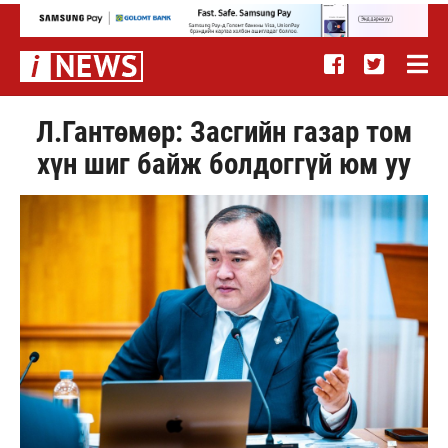
Л.Гантөмөр: Засгийн газар том
хүн шиг байж болдоггүй юм уу