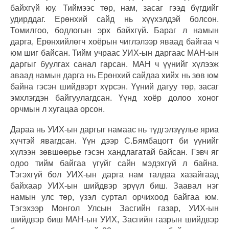
байхгүй юу. Тиймээс төр, нам, засаг гээд бүгдийг
удирддаг. Ерөнхий сайд нь хүүхэлдэй болсон.
Томилгоо, бодлогын эрх байхгүй. Бараг л намын
дарга, Ерөнхийлөгч хоёрын чиглэлээр яваад байгаа ч
юм шиг байсан. Тийм учраас УИХ-ын даргаас МАН-ын
даргыг буулгах санал гарсан. МАН ч үүнийг хүлээж
аваад намын дарга нь Ерөнхий сайдаа хийх нь зөв юм
байна гэсэн шийдвэрт хүрсэн. Үүний дагуу төр, засаг
эмхлэгдэн байгуулагдсан. Үүнд хоёр долоо хоног
орчмын л хугацаа орсон.
Дараа нь УИХ-ын даргыг намаас нь түдгэлзүүлье яриа
хүчтэй явагдсан. Үүн дээр С.Бямбацогт би үүнийг
хүлээн зөвшөөрье гэсэн хандлагатай байсан. Гэвч яг
одоо тийм байгаа үгүйг сайн мэдэхгүй л байна.
Тэгэхгүй бол УИХ-ын дарга нам талдаа хазайгаад
байхаар УИХ-ын шийдвэр эрүүл биш. Заавал нэг
намын улс төр, үзэл суртал орчихоод байгаа юм.
Тэгэхээр Монгол Улсын Засгийн газар, УИХ-ын
шийдвэр биш МАН-ын УИХ, Засгийн газрын шийдвэр