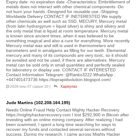
Expiry date: no expiration date -Characteristics: Embrittlement of
metals does not interact with other chemical components -Do
not burn your hands -Designed for reusable use -Shipping:
Worldwide Delivery CONTACT IF INETERESTED We supply
other chemicals as well such as SSD, MECURY, Mercury metal
(from latin hydrargyrum = liquid silver) is shiny and silvery and
the only metal that is liquid at room temperature. Mercury metal
is known since ancient times, when it was believed to be
something magical and also a cure for everything. More recently
Mercury metal was and still is used in thermometers and
barometers and in amalgams as filling for our teeth. Elemental
mercury and many of its compounds are very toxic, so it should
be avoided and not be used, if there are alternatives. Mercury
metal can be sold only in small quantities and perfectly sealed
for laboratory or display use. CONTACT IF INTERESTED
Contact Information Telegram: @Ranko3222 WhatsApp :
+447401473736 https://toprapidsolution.blogspot.com/
2026 оны 07 сарын 20
|
Хариулах
Jude Martins (102.208.164.195)
Needs Online Fraud Help Contact Mighty Hacker Recovery
https://mightyhackarrecovery.com I lost $292,900 in Bitcoin after
investing with an online mining company. After realizing I had
been scammed, I spent a long time searching for ways to
recover my funds and contacted several services without
success. During my research, I came across Mighty Hacker