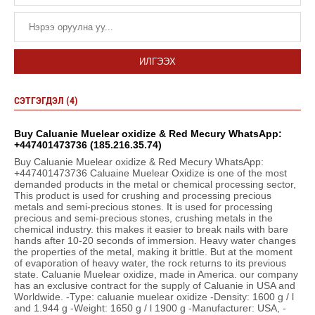
ИЛГЭЭХ
СЭТГЭГДЭЛ (4)
Buy Caluanie Muelear oxidize & Red Mecury WhatsApp:
+447401473736 (185.216.35.74)
Buy Caluanie Muelear oxidize & Red Mecury WhatsApp:
+447401473736 Caluaine Muelear Oxidize is one of the most
demanded products in the metal or chemical processing sector,
This product is used for crushing and processing precious
metals and semi-precious stones. It is used for processing
precious and semi-precious stones, crushing metals in the
chemical industry. this makes it easier to break nails with bare
hands after 10-20 seconds of immersion. Heavy water changes
the properties of the metal, making it brittle. But at the moment
of evaporation of heavy water, the rock returns to its previous
state. Caluanie Muelear oxidize, made in America. our company
has an exclusive contract for the supply of Caluanie in USA and
Worldwide. -Type: caluanie muelear oxidize -Density: 1600 g / l
and 1.944 g -Weight: 1650 g / l 1900 g -Manufacturer: USA, -