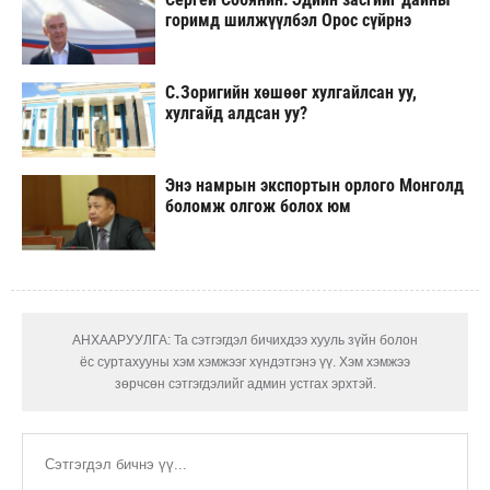
горимд шилжүүлбэл Орос сүйрнэ
С.Зоригийн хөшөөг хулгайлсан уу,
хулгайд алдсан уу?
Энэ намрын экспортын орлого Монголд
боломж олгож болох юм
АНХААРУУЛГА: Та сэтгэгдэл бичихдээ хууль зүйн болон
ёс суртахууны хэм хэмжээг хүндэтгэнэ үү. Хэм хэмжээ
зөрчсөн сэтгэгдэлийг админ устгах эрхтэй.