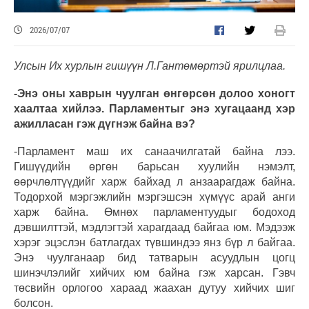
2026/07/07
Улсын Их хурлын гишүүн Л.Гантөмөртэй ярилцлаа.
-Энэ оны хаврын чуулган өнгөрсөн долоо хоногт
хаалтаа хийлээ. Парламентыг энэ хугацаанд хэр
ажилласан гэж дүгнэж байна вэ?
-Парламент маш их санаачилгатай байна лээ.
Гишүүдийн өргөн барьсан хуулийн нэмэлт,
өөрчлөлтүүдийг харж байхад л анзаарагдаж байна.
Тодорхой мэргэжлийн мэргэшсэн хүмүүс арай анги
харж байна. Өмнөх парламентуудыг бодоход
дэвшилттэй, мэдлэгтэй харагдаад байгаа юм. Мэдээж
хэрэг эцэслэн батлагдах түвшиндээ янз бүр л байгаа.
Энэ чуулганаар бид татварын асуудлын цогц
шинэчлэлийг хийчих юм байна гэж харсан. Гэвч
төсвийн орлогоо хараад жаахан дутуу хийчих шиг
болсон.