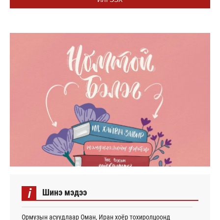
i
Шинэ мэдээ
Ормузын асуудлаар Оман, Иран хоёр тохиролцоонд