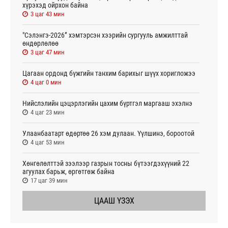
хүрэхэд ойрхон байна
3 цаг 43 мин
"Сэлэнгэ-2026” хэмтэрсэн хээрийн сургууль амжилттай
өндөрлөлөө
3 цаг 47 мин
Цагаан ордонд бүжгийн танхим барихыг шүүх хоригложээ
4 цаг 0 мин
Нийслэлийн цэцэрлэгийн цахим бүртгэл маргааш эхэлнэ
4 цаг 23 мин
Улаанбаатарт өдөртөө 26 хэм дулаан. Үүлшинэ, бороотой
4 цаг 53 мин
Хөнгөлөлттэй зээлээр газрын тосны бүтээгдэхүүний 22
агуулах барьж, өргөтгөж байна
17 цаг 39 мин
ЦААШ ҮЗЭХ