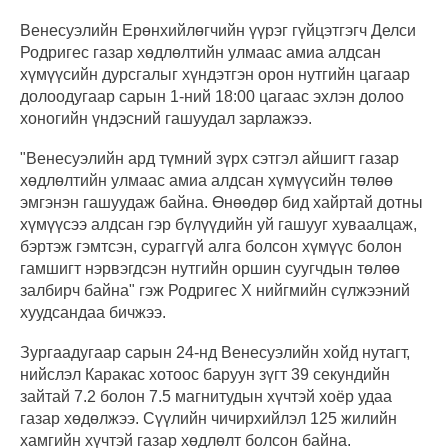
Венесуэлийн Ерөнхийлөгчийн үүрэг гүйцэтгэгч Делси
Родригес газар хөдлөлтийн улмаас амиа алдсан
хүмүүсийн дурсгалыг хүндэтгэн орон нутгийн цагаар
долоодугаар сарын 1-ний 18:00 цагаас эхлэн долоо
хоногийн үндэсний гашуудал зарлажээ.
"Венесуэлийн ард түмний зүрх сэтгэл айшигт газар
хөдлөлтийн улмаас амиа алдсан хүмүүсийн төлөө
эмгэнэн гашуудаж байна. Өнөөдөр бид хайртай дотны
хүмүүсээ алдсан гэр бүлүүдийн уй гашууг хуваалцаж,
бэртэж гэмтсэн, сураггүй алга болсон хүмүүс болон
гамшигт нэрвэгдсэн нутгийн оршин суугчдын төлөө
залбирч байна" гэж Родригес X нийгмийн сүлжээний
хуудсандаа бичжээ.
Зургаадугаар сарын 24-нд Венесуэлийн хойд нутагт,
нийслэл Каракас хотоос баруун зүгт 39 секундийн
зайтай 7.2 болон 7.5 магнитудын хүчтэй хоёр удаа
газар хөдөлжээ. Сүүлийн чичирхийлэл 125 жилийн
хамгийн хүчтэй газар хөдлөлт болсон байна.