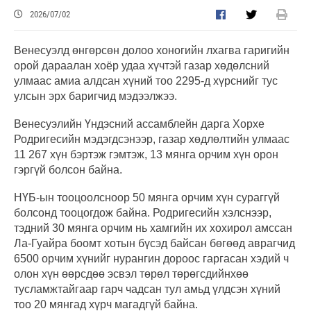
2026/07/02
Венесуэлд өнгөрсөн долоо хоногийн лхагва гаригийн
орой дараалан хоёр удаа хүчтэй газар хөдөлсний
улмаас амиа алдсан хүний тоо 2295-д хүрснийг тус
улсын эрх баригчид мэдээлжээ.
Венесуэлийн Үндэсний ассамблейн дарга Хорхе
Родригесийн мэдэгдсэнээр, газар хөдлөлтийн улмаас
11 267 хүн бэртэж гэмтэж, 13 мянга орчим хүн орон
гэргүй болсон байна.
НҮБ-ын тооцоолсноор 50 мянга орчим хүн сураггүй
болсонд тооцогдож байна. Родригесийн хэлснээр,
тэдний 30 мянга орчим нь хамгийн их хохирол амссан
Ла-Гуайра боомт хотын бүсэд байсан бөгөөд аврагчид
6500 орчим хүнийг нурангин дороос гаргасан хэдий ч
олон хүн өөрсдөө эсвэл төрөл төрөгсдийнхөө
тусламжтайгаар гарч чадсан тул амьд үлдсэн хүний
тоо 20 мянгад хүрч магадгүй байна.