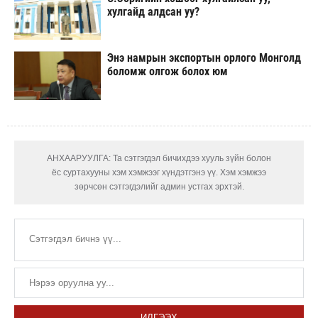
хулгайд алдсан уу?
Энэ намрын экспортын орлого Монголд
боломж олгож болох юм
АНХААРУУЛГА: Та сэтгэгдэл бичихдээ хууль зүйн болон
ёс суртахууны хэм хэмжээг хүндэтгэнэ үү. Хэм хэмжээ
зөрчсөн сэтгэгдэлийг админ устгах эрхтэй.
ИЛГЭЭХ