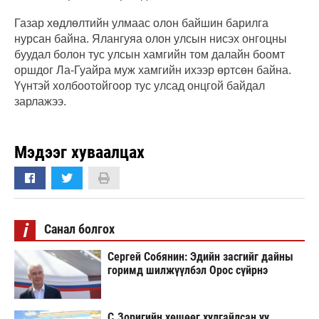
Газар хөдлөлтийн улмаас олон байшин барилга
нурсан байна. Ялангуяа олон улсын нисэх онгоцны
буудал болон тус улсын хамгийн том далайн боомт
оршдог Ла-Гуайра муж хамгийн ихээр өртсөн байна.
Үүнтэй холбоотойгоор тус улсад онцгой байдал
зарлажээ.
Мэдээг хуваалцах
i
Санал болгох
Сергей Собянин: Эдийн засгийг дайны
горимд шилжүүлбэл Орос сүйрнэ
С.Зоригийн хөшөөг хулгайлсан уу,