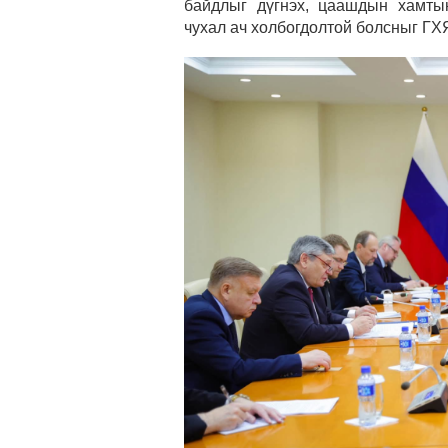
байдлыг дүгнэх, цаашдын хамты
чухал ач холбогдолтой болсныг ГХ