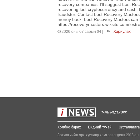
recovery companies. I'll suggest Lost Re
recovering lost cryptocurrency and cash. 
fraudster. Contact Lost Recovery Masters i
money back. Lost Recovery Masters can 
https://recoverymasters.wixsite.com/los
2026 оны 07 сарын 04
|
Хариулах
Холбоо барих
Бидний тухай
Сурталчилга
Зохиогчийн эрх хуулиар хамгаалагдсан 2018 он