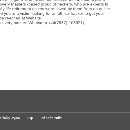
covery Masters -based group of hackers, who are experts in
МАА-
My life retirement assets were saved by them from an online
чадв
f you're a victim looking for an ethical hacker to get your
be reached at Website
trecoverymasters Whatsapp +44(7537)-105921)
ОПЕК
нэмэ
СОР1
угср
Spac
ажи
а байршуулах
Зар
Вэб сайт
хийх