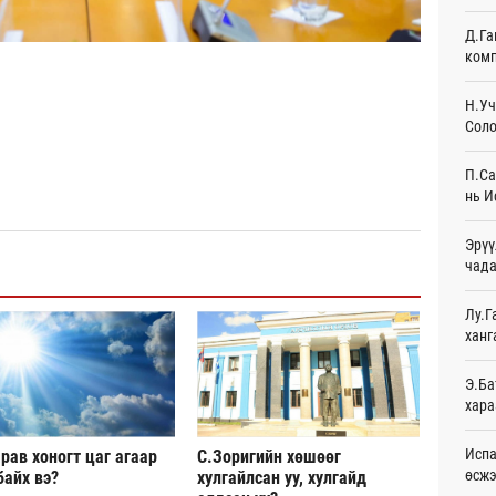
Д.Га
АНУ-
комп
монг
хамг
20
Н.Уч
Соло
Месс
21
П.Са
нь И
Татв
үүди
Эрүү
21
чада
Евро
байн
Лу.Г
21
ханг
Эмэг
Э.Ба
орол
хара
21
Испа
рав хоногт цаг агаар
С.Зоригийн хөшөөг
Дайн
өсж
байх вэ?
хулгайлсан уу, хулгайд
21