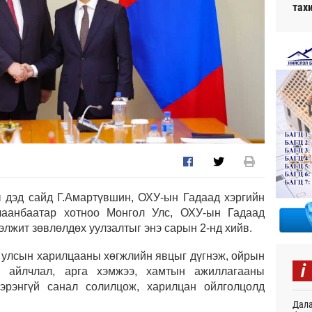
тах
 дэд сайд Г.Амартүвшин, ОХУ-ын Гадаад хэргийн
лаанбаатар хотноо Монгол Улс, ОХУ-ын Гадаад
лжит зөвлөлдөх уулзалтыг энэ сарын 2-нд хийв.
р улсын харилцааны хөгжлийн явцыг дүгнэж, ойрын
i
н айлчлал, арга хэмжээ, хамтын ажиллагааны
гэрэнгүй санал солилцож, харилцан ойлголцолд
Дала