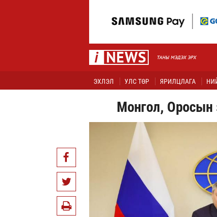
ЭХЛЭЛ
УЛС ТӨР
ЯРИЛЦЛАГА
НИ
Монгол, Оросын 