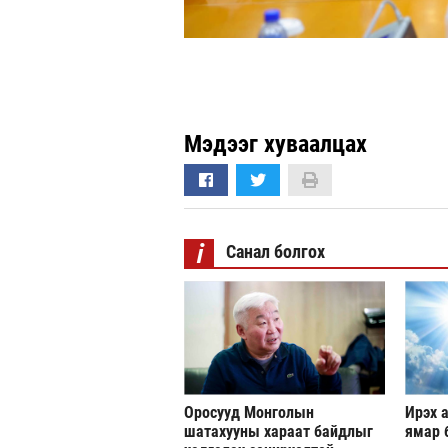
Мэдээг хуваалцах
i
Санал болгох
Оросууд Монголын
Ирэх а
шатахууны хараат байдлыг
ямар 