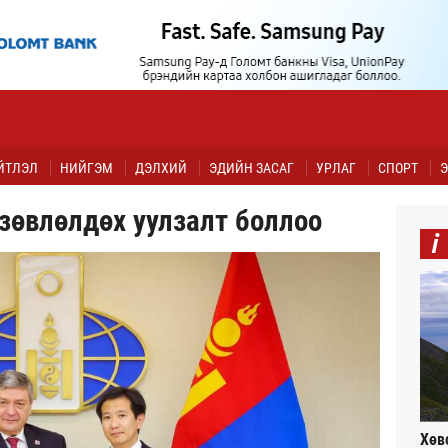
ЙТЛЭЛ
НИЙГЭМ
ДЭЛХИЙ
ЭДИЙН ЗАСАГ
УРЛАГ
СПОРТ
Э
зөвлөлдөх уулзалт боллоо
i
Хөв