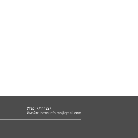
н үйлдвэрлэлийн бүтээмж, өрсөлдөх
арыг нэмэхэд хамты...
+ олборлолтоо 188 мянган баррелиар
гдүүлнэ
7-г зохион байгуулах барилга
алтын ажлыг ирэх долоо ...
eX 541 сая ам.долларын алдагдалтай
ллажээ
Утас: 77111227
Имэйл: inews.info.mn@gmail.com