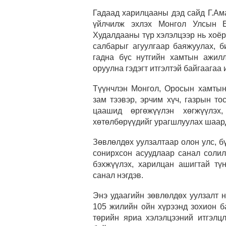
Гадаад харилцааны дэд сайд Г.Ам
үйлчилж эхлэх Монгол Улсын Е
Худалдааны түр хэлэлцээр нь хоёр
салбарыг агуулгаар баяжуулах, б
гадна бүс нутгийн хамтын ажил
оруулна гэдэгт итгэлтэй байгаагаа
Түүнчлэн Монгол, Оросын хамтын
зам тээвэр, эрчим хүч, газрын т
цаашид өргөжүүлэн хөгжүүлэх
хөтөлбөрүүдийг урагшлуулах шаард
Зөвлөлдөх уулзалтаар олон улс, 
сонирхсон асуудлаар санал солил
бэхжүүлэх, харилцан ашигтай тү
санал нэгдэв.
Энэ удаагийн зөвлөлдөх уулзалт 
105 жилийн ойн хүрээнд зохион б
төрийн яриа хэлэлцээний итгэлц