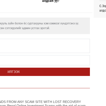
алдсан уу?
С.Зо
Энэ 
сонд
алдс
21
Хуви
ууль зүйн болон ёс суртахууны хэм хэмжээг хүндэтгэнэ үү.
Нэгд
төхө
орой
өн сэтгэгдэлийг админ устгах эрхтэй.
22
Сауд
орчи
Хэлэ
мэд
Б.Пү
зуух
ИЛГЭЭХ
Маро
дэмж
Дэлх
Пурж
DS FROM ANY SCAM SITE WITH LOST RECOVERY
m Illegal Online Investment Scams with the aid of scam