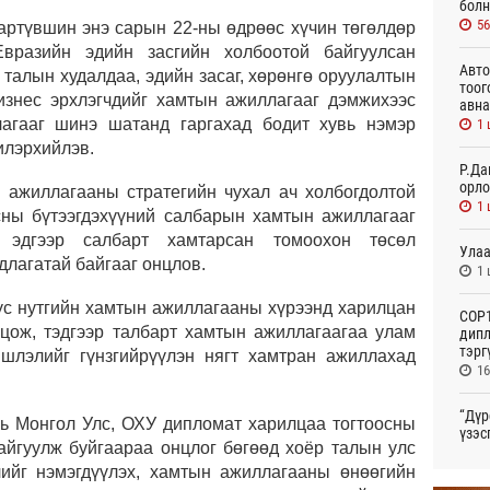
болн
5
артүвшин энэ сарын 22-ны өдрөөс хүчин төгөлдөр
вразийн эдийн засгийн холбоотой байгуулсан
Авто
 талын худалдаа, эдийн засаг, хөрөнгө оруулалтын
тоог
изнес эрхлэгчдийг хамтын ажиллагааг дэмжихээс
авна
лагааг шинэ шатанд гаргахад бодит хувь нэмэр
1 
 илэрхийлэв.
Р.Да
орло
 ажиллагааны стратегийн чухал ач холбогдолтой
1 
осны бүтээгдэхүүний салбарын хамтын ажиллагааг
, эдгээр салбарт хамтарсан томоохон төсөл
Улаа
лагатай байгааг онцлов.
1 
бүс нутгийн хамтын ажиллагааны хүрээнд харилцан
СОР1
цож, тэдгээр талбарт хамтын ажиллагаагаа улам
дипл
тэрг
ншлэлийг гүнзгийрүүлэн нягт хамтран ажиллахад
16
“Дүр
нь Монгол Улс, ОХУ дипломат харилцаа тогтоосны
үзэс
айгуулж буйгаараа онцлог бөгөөд хоёр талын улс
16
лийг нэмэгдүүлэх, хамтын ажиллагааны өнөөгийн