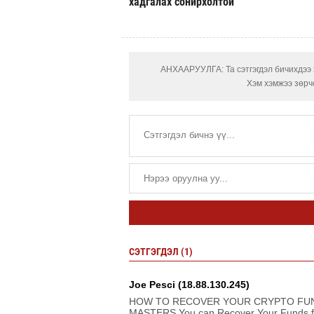
хадгалах сонирхолтой
АНХААРУУЛГА: Та сэтгэгдэл бичихдээ х
Хэм хэмжээ зөрчс
СЭТГЭГДЭЛ (1)
Joe Pesci (18.88.130.245)
HOW TO RECOVER YOUR CRYPTO FUN
MASTERS You can Recover Your Funds fro