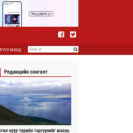
РҮҮЛ МЭНД
Редакцийн сонголт
сгөл нуур төрийн тэргүүнийг маань