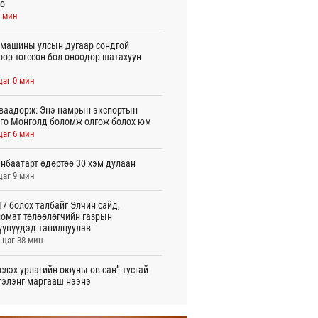
о
6 мин
машины улсын дугаар сондгой
оор төгссөн бол өнөөдөр шатахуун
цаг 0 мин
ваадорж: Энэ намрын экспортын
го Монголд боломж олгож болох юм
цаг 6 мин
нбаатарт өдөртөө 30 хэм дулаан
цаг 9 мин
7 болох талбайг Элчин сайд,
омат төлөөлөгчийн газрын
үүнүүдэд танилцуулав
 цаг 38 мин
слэх урлагийн оюуны өв сан” тусгай
гэлэнг маргааш нээнэ
 цаг 43 мин