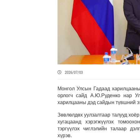
2026/07/03
Монгол Улсын Гадаад харилцааны
орлогч сайд А.Ю.Руденко нар У
харилцааны дэд сайдын түвшний ээ
Зөвлөлдөх уулзалтаар талууд хоё
хугацаанд хэрэгжүүлэх томоохо
тэргүүлэх чиглэлийн талаар дэл
хүрэв.