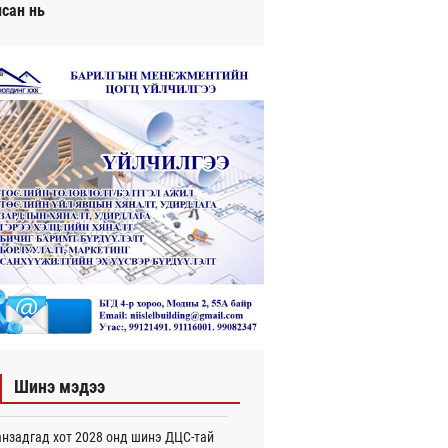
исан нь
Шинэ мэдээ
нзадгад хот 2028 онд шинэ ДЦС-тай