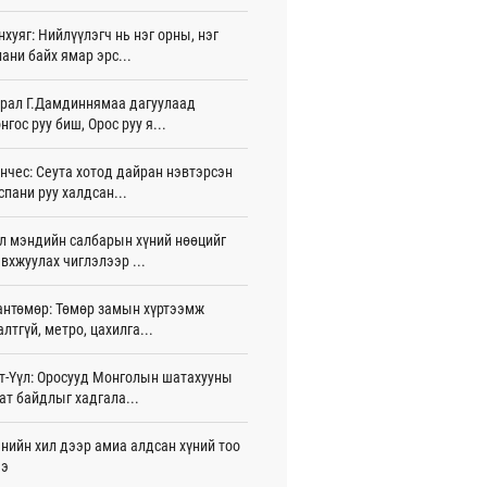
нхуяг: Нийлүүлэгч нь нэг орны, нэг
д Фулбрайтын хөтөлбөрөөр 150 гаруй
ани байх ямар эрс...
ол залуус магистрын зэрэг
аалаад байна
 цаг 47 мин
рал Г.Дамдиннямаа дагуулаад
нгос руу биш, Орос руу я...
и 80 мянган евро хандивлажээ
 цаг 18 мин
нчес: Сеута хотод дайран нэвтэрсэн
спани руу халдсан...
арын өртэй шатахуун импортлогч ААН-
йн дансыг битүүмжлэхгүй
л мэндийн салбарын хүний нөөцийг
 цаг 28 мин
вхжуулах чиглэлээр ...
пт аагим халуун өдрүүд үргэлжилсээр
а
антөмөр: Төмөр замын хүртээмж
 цаг 28 мин
алтгүй, метро, цахилга...
тэй шигшээ баг Азийн наадам-д
т-Үүл: Оросууд Монголын шатахууны
цохоор бэлтгэлээ хангаж байна
ат байдлыг хадгала...
 цаг 33 мин
нийн хил дээр амиа алдсан хүний тоо
 өөрчлөгдсөөр байна
ээ
 цаг 48 мин