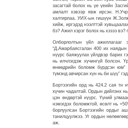
засагтай болох нь үе үеийн Засги
амлалт хэвээр явж ирсэн. Н.Уч
халтирлаа. УИХ-ын гишүүн Ж.Золж
хийж, иргэдэд нээлттэй хувьцаал
бэ? Ажил хэрэг болох нь хэзээ вэ? 
Олборлолтын үйл ажиллагааг 
“Д.Амарбаясгалан 400 их наядын 
нүүрс баяжуулах үйлдвэр барих гэ
нь илчлэгдэж хүчингүй болсон. Ү
өнөөдрийн боломж бүрдсэн юм” х
түмэнд авчирсан хүн нь би шүү" гэд
Бортээгийн орд нь 424.2 сая тн 
хүчин чадалтай. Ордын дийлэнх нь 
цэн өндөртэй нүүрс. Үүний улмаа
нэмэгдэх боломжтой, өсөлт нь +50
борлуулсан Бортээгийн ордыг аш
танилцуулжээ. Уг ордын нөлөөгөө
аж.