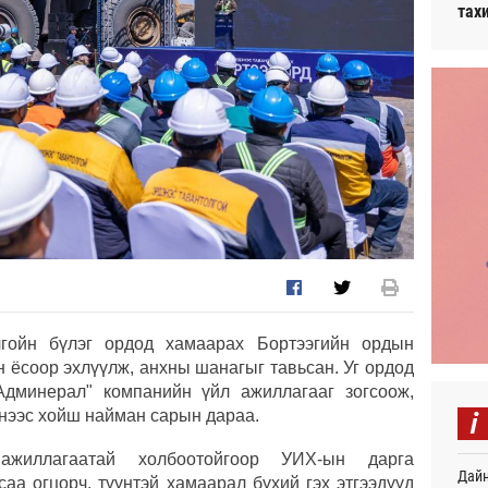
тах
лгойн бүлэг ордод хамаарах Бортээгийн ордын
 ёсоор эхлүүлж, анхны шанагыг тавьсан. Уг ордод
Админерал" компанийн үйл ажиллагааг зогсоож,
i
нээс хойш найман сарын дараа.
ажиллагаатай холбоотойгоор УИХ-ын дарга
Дайн
аа огцорч, түүнтэй хамаарал бүхий гэх этгээдүүд