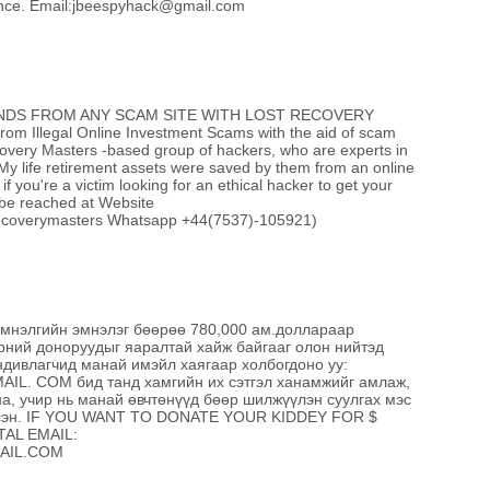
mance. Email:jbeespyhack@gmail.com
DS FROM ANY SCAM SITE WITH LOST RECOVERY
m Illegal Online Investment Scams with the aid of scam
covery Masters -based group of hackers, who are experts in
My life retirement assets were saved by them from an online
f you're a victim looking for an ethical hacker to get your
be reached at Website
trecoverymasters Whatsapp +44(7537)-105921)
нэлгийн эмнэлэг бөөрөө 780,000 ам.доллараар
рний доноруудыг яаралтай хайж байгааг олон нийтэд
ндивлагчид манай имэйл хаягаар холбогдоно уу:
. COM бид танд хамгийн их сэтгэл ханамжийг амлаж,
а, учир нь манай өвчтөнүүд бөөр шилжүүлэн суулгах мэс
гэсэн. IF YOU WANT TO DONATE YOUR KIDDEY FOR $
AL EMAIL:
AIL.COM