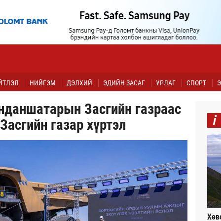
ЙТЛЭЛ
НИЙГЭМ
ДЭЛХИЙ
ЭДИЙН ЗАСАГ
УРЛАГ
СПОРТ
Э
анданшатарын Засгийн газраас
i
Засгийн газар хүртэл
Хөв