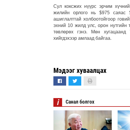
Сул коксжих нүүрс эрчим хүчний
жилийн орлого нь $975 саяас 
ашиглалттай холбоотойгоор говий
эхний 10 жилд улс, орон нутгийн
төвлөрөх гэнэ. Мөн хугацаанд
хийгдэхээр амлаад байгаа.
Мэдээг хуваалцах
i
Санал болгох