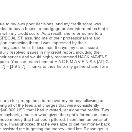
Б.Пү
зуух
 due to my own poor decisions, and my credit score was
МАА-
ided to buy a house, a mortgage broker informed us that it
чадв
with my credit score. As a result, she referred me to a
CIALIST, assuring me of their professionalism and
 Upon contacting them, I was impressed by their
СОР1
they could help. In less than 6 days, my credit score
угср
ully resolved issues in my credit report, including the
ith their service and would highly recommend HACK MAVENS
pairs. You can reach them at H A C K M A V E N S 5 [AT] G
 7] – [1 9 5 7]. Thanks to their help, my girlfriend and I are
earch for prompt help to recover my money following an
ying all of the fees and charges that were consistently
 $46,000 USD that I had invested, let alone the profits. Two
eespyhack, a hacker who, given the right information, could
ieve money that had been pilfered. I sent him an email at
ble. I was shocked that he was able to get my money back
e assisted me in getting the money I had lost.Please get in