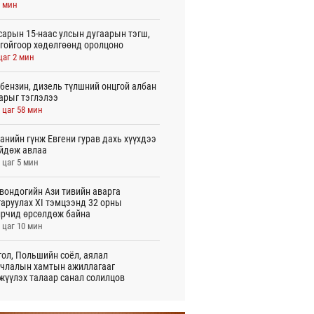
6 мин
сарын 15-наас улсын дугаарын тэгш,
гойгоор хөдөлгөөнд оролцоно
цаг 2 мин
бензин, дизель түлшний онцгой албан
арыг тэглэлээ
 цаг 58 мин
анийн гүнж Евгени гурав дахь хүүхдээ
йдөж авлаа
 цаг 5 мин
вондогийн Ази тивийн аварга
аруулах XI тэмцээнд 32 орны
рчид өрсөлдөж байна
 цаг 10 мин
ол, Польшийн соёл, аялал
члалын хамтын ажиллагааг
жүүлэх талаар санал солилцов
 цаг 16 мин