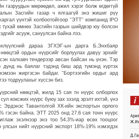
Монг
йн газруудын мөрөөдөл, ажил хэрэг болж өгдөггүй
олон
орол
ралын Засгийн газар ч ялгаагүй энэ жишиг рүү
20
аргал үүнтэй холбоотойгоор "ЭТТ" компанид IPO
ах тухай өмнөх Засгийн газрын шийдвэр юу болсон
“Аял
гэдгийг асууж, сануулсан байна лээ.
хуви
төлб
эхлүүлсний дараа ЗГХЭГ-ын дарга Б.Энхбаяр
22
нөөцтэй ордын нүүрсийг борлуулах давуу эрхийг
Хөвс
сэн халхавч тендерээр авсан байсан нь үнэн. Тэр
тахи
р дүнд нь баялаг тэдэнд биш ард түмэнд хүртэх
22
эмээн жиргэсэн байдаг. "Бортээгийн ордыг ард
гээ тодруулахыг хүссэн биз.
Нейм
сард
нүүрсний нөөцтэй, жилд 15 сая тн нүүрс олборлох
23
i
сул коксжих нүүрс буюу зах зээлд эрэлт ихтэй, үнэ
Олим
с Эрдэнэс Тавантолгой ХК-ийн экспортын орлого
хүнд
% гэсэн байна. ЭТТ 2025 онд 27.6 сая тонн нүүрс
Арил
23
иглаж эхэлнээр энэ тоо 54.3%-иар өсөх тооцоог
Ж.И
р улсын нийт нүүрсний экспорт 18%-19% нэмэгдэх
Б.На
мага
Д.Га
иргэ