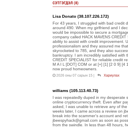
СЭТГЭГДЭЛ (8)
Lisa Donato (38.107.226.172)
For 43 years, I struggled with bad credit
around 490. When my girlfriend and I dec
would be impossible to secure a mortgage 
company called HACK MAVENS CREDIT SPE
ability to assist with credit improvement.
professionalism and they assured me that 
skyrocketed to 785, and they also successf
bankruptcy. I am incredibly satisfied w
CREDIT SPECIALIST for reliable credit re
M A I L [DOT] COM or at [+] [1] [2 0 9] [4 1
now proud homeowners.
2026 оны 07 сарын 15
|
Хариулах
williams (105.113.40.73)
I was repeatedly duped in my desperate s
online cryptocurrency theft. Even after pa
asked, I was unable to retrieve any of the
weeks later, I came across a review on jb
break into the scammer's account and retr
jbeespyhack@gmail.com as soon as possi
from the swindle. In less than 48 hours, h