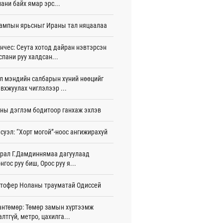
ани байх ямар эрс...
 цаг 26 мин
ампын ярьсныг Ираны тал няцаалаа
анд Улстай боловсролын салбарын
ын ажиллагааг өргөжүүлнэ
 цаг 35 мин
нчес: Сеута хотод дайран нэвтэрсэн
спани руу халдсан...
Т: Улаанбурхан өвчнөөр гурван хүн
эн эмчлүүлж байна
л мэндийн салбарын хүний нөөцийг
 цаг 37 мин
вхжуулах чиглэлээр ...
У-ын Ляонин мужийн төлөөлөгчид
ны дэглэм бодитоор ганхаж эхлэв
-ын үйл ажиллагаатай танилцлаа
 цаг 50 мин
суэл: “Хорт могой”-ноос ангижирахуй
eX 541 сая ам.долларын алдагдалтай
ллажээ
рал Г.Дамдиннямаа дагуулаад
игдөр 11 цаг 56 мин
нгос руу биш, Орос руу я...
рал: Бүсийн чуулган, форум, салбарын
тофер Ноланы трауматай Одиссей
арга хэмжээг цуцална
игдөр 11 цаг 14 мин
антөмөр: Төмөр замын хүртээмж
рсөн сард 1,439.2 кг үнэт металл
алтгүй, метро, цахилга...
лдан авчээ