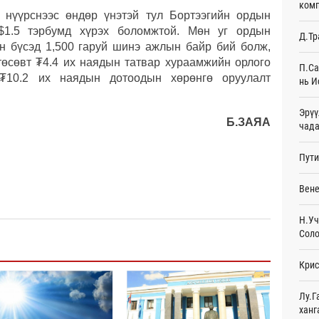
комп
23
 нүүрснээс өндөр үнэтэй тул Бортээгийн ордын
$1.5 тэрбумд хүрэх боломжтой. Мөн уг ордын
Д.Тр
Финл
н бүсэд 1,500 гаруй шинэ ажлын байр бий болж,
хамт
 төсөвт ₮4.4 их наядын татвар хураамжийн орлого
23
П.Са
 ₮10.2 их наядын дотоодын хөрөнгө оруулалт
нь И
ХӨСҮ
хэвт
Эрүү
23
Б.ЗАЯА
чада
БНХА
Пути
НИТХ
23
Вене
Spac
ажи
Н.Уч
Өч
Соло
Н.Уч
Крис
ойн 
Өч
Лу.Г
Өнгө
ханг
худа