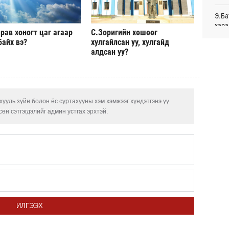
Өч
Э.Ба
хара
“Шин
рав хоногт цаг агаар
С.Зоригийн хөшөөг
хөдө
байх вэ?
хулгайлсан уу, хулгайд
нэм
Хуви
алдсан уу?
Өч
төхө
Улаа
Дуул
цахи
бүсг
Өч
ууль зүйн болон ёс суртахууны хэм хэмжээг хүндэтгэнэ үү.
өн сэтгэгдэлийг админ устгах эрхтэй.
Сауд
орчи
С.Зо
алдс
БНХА
авто
ИЛГЭЭХ
С.Ру
Мата