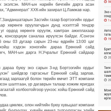
5
аж эхэлсэн. МАН-ын нарийн бичгийн дарга асан
 ах, "Админерал" ХХК-ийн захирал Ц.Ламжав нар.
Энэ 
сонд
 Г.Занданшатарын Засгийн газар Бортээгийн ордыг
1 
аар хөрөнгө оруулагчдын дунд нээлттэй тендэр
Авто
 уг ордод хөрөнгө оруулж, хамтран ажиллахаар
татв
ж, консорциум саналаа ирүүлсэн байдаг. /Сонгон
19
6 оны 03 дугаар сарын 23-ны өдрийн 13:00 цаг
 хойш хэдхэн хоногийн дараа Ерөнхий сайд
Брит
 өгч, МАН-ын дарга Н.Учралыг Ерөнхий сайдаар
өлги
20
Таек
 дараа буюу энэ сарын 3-нд Бортээгийн ордыг
шалг
үхэн" шийдвэр гаргасныг Ерөнхий сайд зарлав.
тами
агаад зарлаагүй болон төрийн өмчит ЭТТ компани
20
лсон шалтгаан, үр дагаврын талаар хожим яригдах
лагаатай холбоотойгоор үүнээс хойш Ерөнхий сайд
Монг
жуул
лов.
өргө
20
удаа цөөлөх, олон нийтийн буюу хувьцаат компани
лийг бууруулах, хувийн өмчид тулгуурласан эдийн