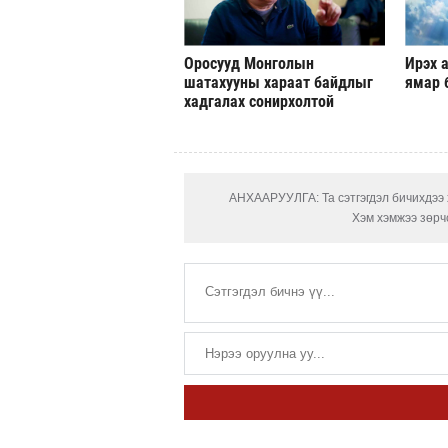
Оросууд Монголын
Ирэх а
шатахууны хараат байдлыг
ямар 
хадгалах сонирхолтой
АНХААРУУЛГА: Та сэтгэгдэл бичихдээ х
Хэм хэмжээ зөрчс