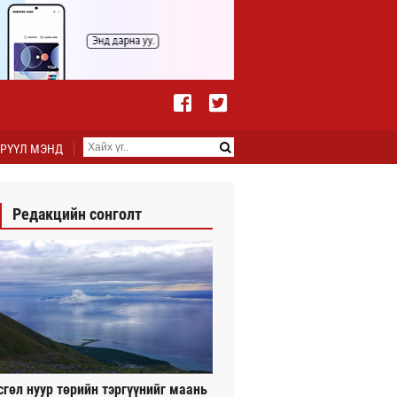
РҮҮЛ МЭНД
Редакцийн сонголт
сгөл нуур төрийн тэргүүнийг маань