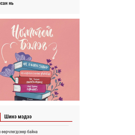
исан нь
Шинэ мэдээ
 өөрчлөгдсөөр байна