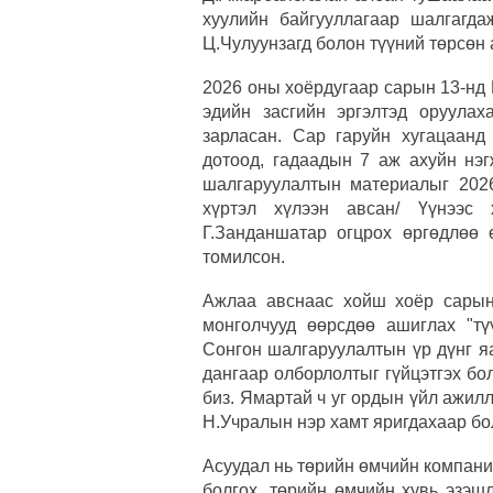
хуулийн байгууллагаар шалгагд
Ц.Чулуунзагд болон түүний төрсөн
2026 оны хоёрдугаар сарын 13-нд
эдийн засгийн эргэлтэд оруулах
зарласан. Сар гаруйн хугацаанд
дотоод, гадаадын 7 аж ахуйн нэг
шалгаруулалтын материалыг 202
хүртэл хүлээн авсан/ Үүнээс
Г.Занданшатар огцрох өргөдлөө
томилсон.
Ажлаа авснаас хойш хоёр сарын
монголчууд өөрсдөө ашиглах "тү
Сонгон шалгаруулалтын үр дүнг я
дангаар олборлолтыг гүйцэтгэх бо
биз. Ямартай ч уг ордын үйл ажил
Н.Учралын нэр хамт яригдахаар бо
Асуудал нь төрийн өмчийн компани
болгох, төрийн өмчийн хувь эзэш