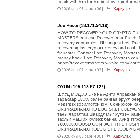
touch with him for his best-ever perfor
2026 оны 07 сарын 06
|
Хариулах
Joe Pesci (18.171.54.19)
HOW TO RECOVER YOUR CRYPTO FUN
MASTERS You can Recover Your Funds fro
recovery companies. I'll suggest Lost Re
recovering lost cryptocurrency and cash. 
fraudster. Contact Lost Recovery Masters i
money back. Lost Recovery Masters can 
https://recoverymasters.wixsite.com/los
2026 оны 07 сарын 03
|
Хариулах
OYUN (105.113.57.122)
ШУУД МЭДЭЭ Энэ нь Адити Апрадхан эм
зарахаар 100% бэлэн байгаа эрүүл бөө
мэдэгдэх зорилготой юм. Сонирхсон ха
DR.PRADHAN.URO LOGIST.LT.COL@GMAIL
таны яаралтай шаардлагыг хүлээж байн
заслыг маш их хүлээж байна. Хүнд эт
780,000.OOUSD CONTACT THIS HOSPIT
DR.PRADHAN.UROLOGIST.LT.COL@GM
2026 оны 06 сарын 30
|
Хариулах