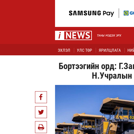
ЭХЛЭЛ
УЛС ТӨР
ЯРИЛЦЛАГА
НИ
Бортээгийн орд: Г.З
Н.Учралын 