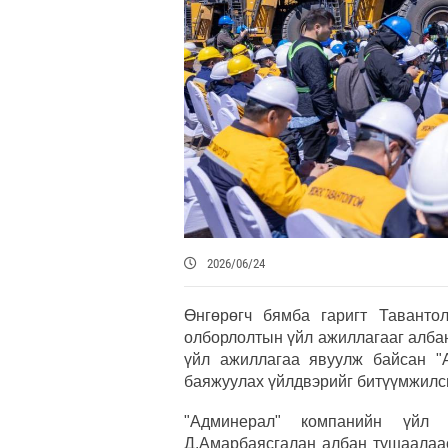
2026/06/24
Өнгөрөгч бямба гаригт Таванто
олборлолтын үйл ажиллагааг албан
үйл ажиллагаа явуулж байсан "
баяжуулах үйлдвэрийг битүүмжилс
"Админерал" компанийн үйл 
Д.Амарбаясгалан албан тушаалаас