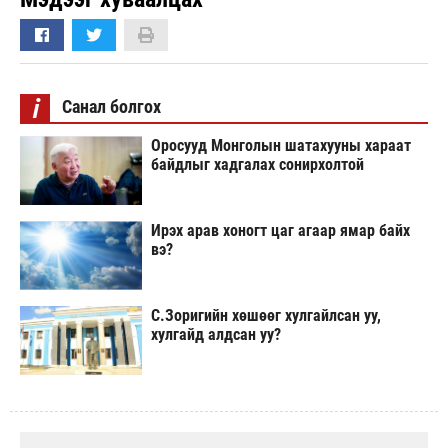
i
Санал болгох
Оросууд Монголын шатахууны хараат
байдлыг хадгалах сонирхолтой
Ирэх арав хоногт цаг агаар ямар байх
вэ?
С.Зоригийн хөшөөг хулгайлсан уу,
хулгайд алдсан уу?