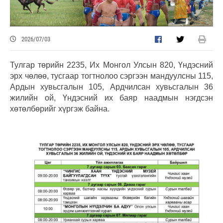
2026/07/03
Тулгар төрийн 2235, Их Монгол Улсын 820, Үндэсний
эрх чөлөө, тусгаар тогтнолоо сэргээн мандуулсны 115,
Ардын хувьсгалын 105, Ардчилсан хувьсгалын 36
жилийн ой, Үндэсний их баяр наадмын нэгдсэн
хөтөлбөрийг хүргэж байна.