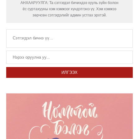
АНХААРУУЛГА: Та сэтгэгдэл бичихдээ хууль зүйн болон
ёс суртахууны хэм хэмжээг хүндэтгэнэ үү. Хэм хэмжээ
зөрчсөн сэтгэгдэлийг админ устгах эрхтэй.
ИЛГЭЭХ