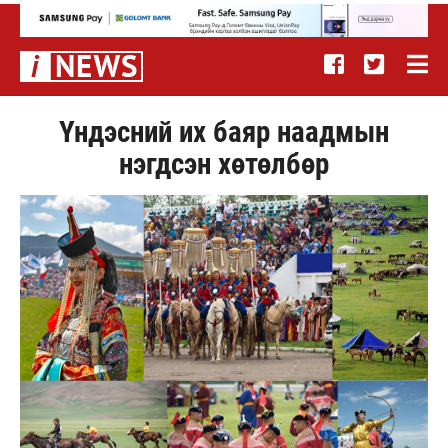
Үндэсний их баяр наадмын
нэгдсэн хөтөлбөр