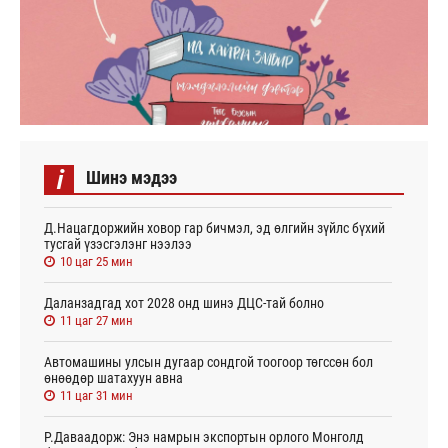
i
Шинэ мэдээ
Д.Нацагдоржийн ховор гар бичмэл, эд өлгийн зүйлс бүхий
тусгай үзэсгэлэнг нээлээ
10 цаг 25 мин
Даланзадгад хот 2028 онд шинэ ДЦС-тай болно
11 цаг 27 мин
Автомашины улсын дугаар сондгой тоогоор төгссөн бол
өнөөдөр шатахуун авна
11 цаг 31 мин
Р.Даваадорж: Энэ намрын экспортын орлого Монголд