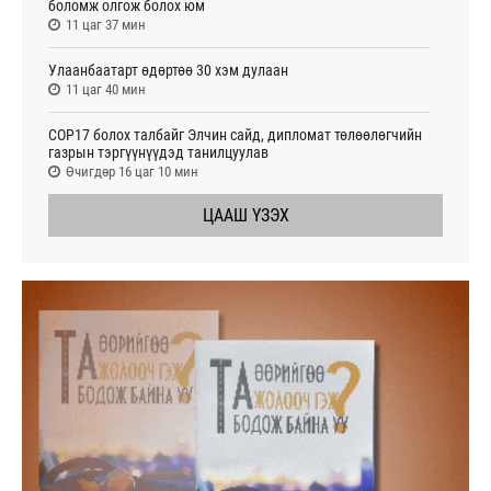
боломж олгож болох юм
11 цаг 37 мин
Улаанбаатарт өдөртөө 30 хэм дулаан
11 цаг 40 мин
СОР17 болох талбайг Элчин сайд, дипломат төлөөлөгчийн
газрын тэргүүнүүдэд танилцуулав
Өчигдөр 16 цаг 10 мин
ЦААШ ҮЗЭХ