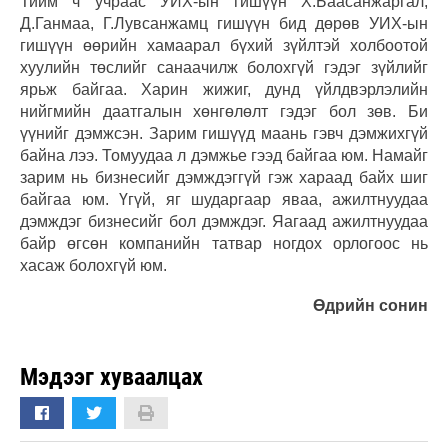
Тийм ч учраас УИХ-ын гишүүн Х.Баасанжаргал,
Д.Ганмаа, Г.Лувсанжамц гишүүн бид дөрөв УИХ-ын
гишүүн өөрийн хамаарал бүхий зүйлтэй холбоотой
хуулийн төслийг санаачилж болохгүй гэдэг зүйлийг
ярьж байгаа. Харин жижиг, дунд үйлдвэрлэлийн
нийгмийн даатгалын хөнгөлөлт гэдэг бол зөв. Би
үүнийг дэмжсэн. Зарим гишүүд маань гэвч дэмжихгүй
байна лээ. Томуудаа л дэмжье гээд байгаа юм. Намайг
зарим нь бизнесийг дэмждэггүй гэж хараад байх шиг
байгаа юм. Үгүй, яг шударгаар яваа, ажилтнуудаа
дэмждэг бизнесийг бол дэмждэг. Яагаад ажилтнуудаа
байр өгсөн компанийн татвар ногдох орлогоос нь
хасаж болохгүй юм.
Өдрийн сонин
Мэдээг хуваалцах