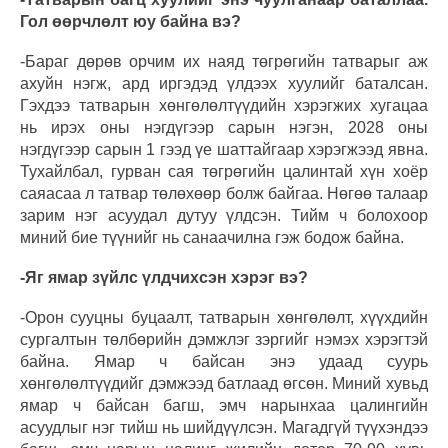
Гол өөрчлөлт юу байна вэ?
-Бараг дөрөв орчим их наяд төгрөгийн татварыг аж
ахуйн нэгж, ард иргэдэд үлдээх хуулийг баталсан.
Гэхдээ татварын хөнгөлөлтүүдийн хэрэгжих хугацаа
нь ирэх оны нэгдүгээр сарын нэгэн, 2028 оны
нэгдүгээр сарын 1 гээд үе шаттайгаар хэрэгжээд явна.
Тухайлбал, гурван сая төгрөгийн цалинтай хүн хоёр
саяасаа л татвар төлөхөөр болж байгаа. Нөгөө талаар
зарим нэг асуудал дутуу үлдсэн. Тийм ч болохоор
миний бие түүнийг нь санаачилна гэж бодож байна.
-Яг ямар зүйлс үлдчихсэн хэрэг вэ?
-Орон сууцны буцаалт, татварын хөнгөлөлт, хүүхдийн
сургалтын төлбөрийн дэмжлэг зэргийг нэмэх хэрэгтэй
байна. Ямар ч байсан энэ удаад суурь
хөнгөлөлтүүдийг дэмжээд батлаад өгсөн. Миний хувьд
ямар ч байсан багш, эмч нарынхаа цалингийн
асуудлыг нэг тийш нь шийдүүлсэн. Магадгүй түүхэндээ