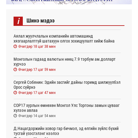
i
Шинэ мэдээ
Аялал жуулчлалын компанийн автомашинд
хязгаарлалтгүй шатахуун олгох зохицуулалт хийж байна
Өчигдөр 18 цаг 38 мин
Монголын гадаад валютын нөөц 7.9 тэрбум ам.долларт
хүрчээ
Өчигдөр 17 цаг 59 мин
Сергей Собянин: Эдийн засгийг дайны горимд шилжүүлбэл
Орос сүйрнэ
Өчигдөр 17 цаг 47 мин
COP17 хурлын өмнөхөн Монгол Улс Торгоны замын цувааг
хүлээн авлаа
Өчигдөр 14 цаг 54 мин
Д.Нацагдоржийн ховор гар бичмэл, эд өлгийн зүйлс бүхий
тусгай үзэсгэлэнг нээлээ