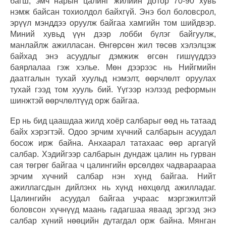
багш, эмч нарын цалинг жилийн дотор 70-90 хувь
нэмж байсан тохиолдол байхгүй. Энэ бол боловсрол,
эрүүл мэнддээ оруулж байгаа хамгийн том шийдвэр.
Миний хувьд үүн дээр лобби бүлэг байгуулж,
манлайлж ажилласан. Өнгөрсөн жил төсөв хэлэлцэж
байхад энэ асуудлыг дэмжиж өгсөн гишүүддээ
баярлалаа гэж хэлье. Мөн дээрээс нь Нийгмийн
даатгалын тухай хуульд нэмэлт, өөрчлөлт оруулах
тухай гээд том хууль бий. Үүгээр нэлээд реформын
шинжтэй өөрчлөлтүүд орж байгаа.
Ер нь бид цаашдаа жилд хоёр салбарыг өөд нь татаад
байх хэрэгтэй. Одоо эрчим хүчний салбарын асуудал
босож ирж байна. Анхаарал татахаас өөр аргагүй
салбар. Хэдийгээр салбарын дундаж цалин нь гурван
сая төгрөг байгаа ч цалингийн өрсөлдөх чадвараараа
эрчим хүчний салбар нэн хүнд байгаа. Нийт
ажиллагсдын дийлэнх нь хүнд нөхцөлд ажилладаг.
Цалингийн асуудал байгаа учраас мэргэжилтэй
боловсон хүчнүүд маань гадагшаа яваад эргээд энэ
салбар хүний нөөцийн дутагдал орж байна. Мянган