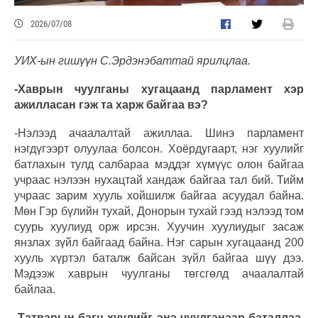
2026/07/08
УИХ-ын гишүүн С.Эрдэнэбаттай ярилцлаа.
-Хаврын чуулганы хугацаанд парламент хэр
ажилласан гэж та харж байгаа вэ?
-Нэлээд ачаалалтай ажиллаа. Шинэ парламент
нэгдүгээрт олуулаа болсон. Хоёрдугаарт, нэг хуулийг
батлахын тулд салбараа мэддэг хүмүүс олон байгаа
учраас нэлээн нухацтай хандаж байгаа тал бий. Тийм
учраас зарим хууль хойшилж байгаа асуудал байна.
Мөн Гэр бүлийн тухай, Донорын тухай гээд нэлээд том
суурь хуулиуд орж ирсэн. Хуучин хуулиудыг засаж
янзлах зүйл байгаад байна. Нэг сарын хугацаанд 200
хууль хүртэл баталж байсан зүйл байгаа шүү дээ.
Мэдээж хаврын чуулганы төгсгөлд ачаалалтай
байлаа.
-Татварын багц хуулийг энэ чуулганаар баталлаа.