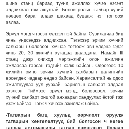
шинэ станц бариад түүнд ажиллах хүчээ нэгэнт
алдчихвал том аюултай. Боловсролын салбар хүний
нөөцөө бараг алдах шахаад буцааж нэг тогтоож
авлаа.
Эрүүл мэнд ч гэсэн хүлээлттэй байна. Сувилагчаа бид
чинь үндсэндээ алдчихсан. Тэгэхээр эрчим хүчний
салбарын боловсон хүчнээ тогтоож авч үлдэнэ гэдэг
чинь 20, 30 жилийн хугацаа шаардана. Намайг III
станц дээр очиход мэргэжлийн олон ажилчин
ажлаасаа гарсан гэдгийг хэлж байсан. Одоогоос 10
жилийн өмнө эрчим хүчний салбарын цалингийн
өрсөлдөх чадвар өндөр байсан. Харамсалтай нь одоо
ажилтнуудаа уул уурхай, барилгын салбарт алдаад
эхэлсэн. Тиймээс эрүүл мэнд, боловсрол, эрчим
хүчний салбарт онцгой анхаарал хандуулах ёстой гэж
үзэж байгаа. Тэгж ч хичээж ажиллаж байна.
-Татварын багц хуульд өөрчлөлт оруулж
татварын хөнгөлөлтүүд бий болгосон ч нөгөө
талдаа автомашины татвар нэмэгдсэн. Дулаан