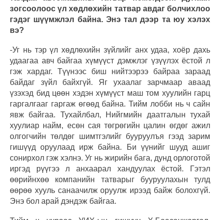
зогсоолоос үл хөдлөхийн татвар авдаг болчихлоо
гэдэг шүүмжлэл байна. Энэ тал дээр та юу хэлэх
вэ?
-Уг нь тэр үл хөдлөхийн зүйлийг анх удаа, хоёр дахь
удаагаа авч байгаа хүмүүст дэмжлэг үзүүлэх ёстой л
гэж хардаг. Түүнээс биш нийтээрээ байраа зараад
байдаг зүйл байхгүй. Яг ухаалаг зарчмаар аваад
үзэхэд бид цөөн хэдэн хүмүүст маш том хуулийн гарц
гаргалгааг гаргаж өгөөд байна. Тийм лобби нь ч сайн
явж байгаа. Тухайлбал, Нийгмийн даатгалын тухай
хуулиар найм, есөн сая төгрөгийн цалин өгдөг ажил
олгогчийн төлдөг шимтгэлийг бууруулъя гээд зарим
гишүүд оруулаад ирж байна. Би үүнийг шууд ашиг
сонирхол гэж хэлнэ. Уг нь жирийн бага, дунд орлоготой
иргэд рүүгээ л анхаарал хандуулах ёстой. Гэтэл
өөрийнхөө компанийн татварыг бууруулахын тулд
өөрөө хууль санаачилж оруулж ирээд байж болохгүй.
Энэ бол арай дэндэж байгаа.