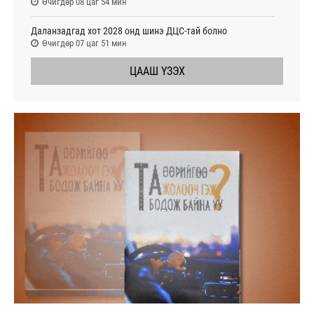
Өчигдөр 08 цаг 54 мин
Даланзадгад хот 2028 онд шинэ ДЦС-тай болно
Өчигдөр 07 цаг 51 мин
ЦААШ ҮЗЭХ