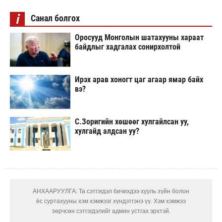
i
Санал болгох
Оросууд Монголын шатахууны хараат
байдлыг хадгалах сонирхолтой
Ирэх арав хоногт цаг агаар ямар байх
вэ?
С.Зоригийн хөшөөг хулгайлсан уу,
хулгайд алдсан уу?
АНХААРУУЛГА: Та сэтгэгдэл бичихдээ хууль зүйн болон
ёс суртахууны хэм хэмжээг хүндэтгэнэ үү. Хэм хэмжээ
зөрчсөн сэтгэгдэлийг админ устгах эрхтэй.