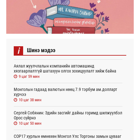
i
Шинэ мэдээ
Аялал жуулчлалын компанийн автомашинд
хязгаарлалтгүй шатахуун олгох зохицуулалт хийж байна
9 цаг 59 мин
Монголын гадаад валютын нөөц 7.9 тэрбум ам.долларт
хүрчээ
10 цаг 38 мин
Сергей Собянин: Эдийн засгийг дайны горимд шилжүүлбэл
Орос сүйрнэ
10 цаг 50 мин
COP17 хурлын өмнөхөн Монгол Улс Торгоны замын цувааг