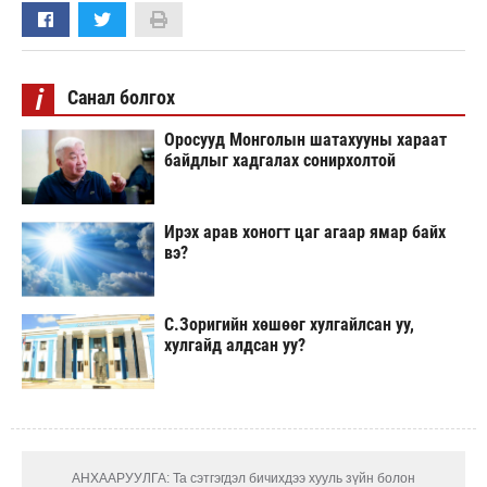
i
Санал болгох
Оросууд Монголын шатахууны хараат
байдлыг хадгалах сонирхолтой
Ирэх арав хоногт цаг агаар ямар байх
вэ?
С.Зоригийн хөшөөг хулгайлсан уу,
хулгайд алдсан уу?
АНХААРУУЛГА: Та сэтгэгдэл бичихдээ хууль зүйн болон