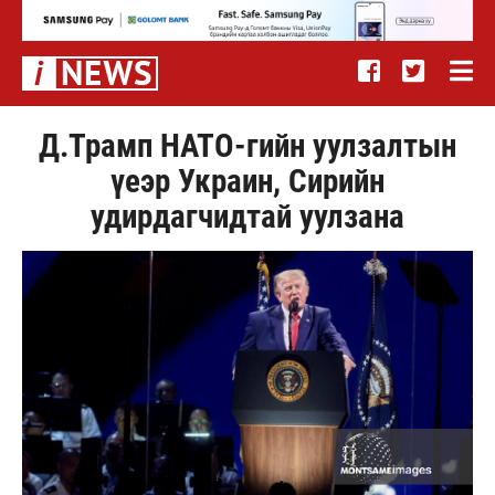
Д.Трамп НАТО-гийн уулзалтын
үеэр Украин, Сирийн
удирдагчидтай уулзана