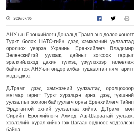
2026/07/06
АНУ-ын Ерөнхийлөгч Дональд Трамп энэ долоо хоногт
Туркт болох НАТО-гийн дээд хэмжээний уулзалтад
оролцох үеэрээ Украины Ерөнхийлөгч Владимир
Зеленскийтэй уулзаж, дайныг зогсоох гарцыг
эрэлхийлэхэд дахин түлхэц үзүүлэхээр төлөвлөж
байна гэж АНУ-ын өндөр албан тушаалтан ням гаригт
мэдэгджээ.
Д.Трамп дээд хэмжээний уулзалтад оролцохоор
мягмар гаригт Туркт хүрэлцэн ирнэ, дээд түвшний
уулзалтыг зохион байгуулагч орны Ерөнхийлөгч Тайип
Эрдогантой эхний уулзалтаа хийнэ. Д.Трамп мөн
Сирийн Ерөнхийлөгч Ахмед Аш-Шараатай уулзаж,
хэвлэлийн хурал хийнэ гэж Цагаан ордноос мэдээлсэн
байна.