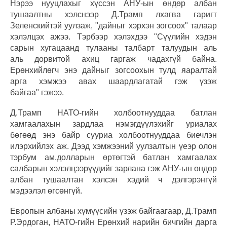
Нэрээ нууцлахыг хүссэн АНУ-ын өндөр албан
тушаалтны хэлснээр Д.Трамп лхагва гаригт
Зеленскийтэй уулзаж, "дайныг хэрхэн зогсоох" талаар
хэлэлцэх ажээ. Тэрбээр хэлэхдээ "Сүүлийн хэдэн
сарын хугацаанд тулааны талбарт талуудын аль
аль дорвитой ахиц гаргаж чадахгүй байна.
Ерөнхийлөгч энэ дайныг зогсоохын тулд яаралтай
арга хэмжээ авах шаардлагатай гэж үзэж
байгаа" гэжээ.
Д.Трамп НАТО-гийн холбоотнууддаа батлан
хамгаалахын зардлаа нэмэгдүүлэхийг уриалах
бөгөөд энэ байр сууриа холбоотнууддаа биечлэн
илэрхийлэх аж. Дээд хэмжээний уулзалтын үеэр олон
тэрбум ам.долларын өртөгтэй батлан хамгаалах
салбарын хэлэлцээрүүдийг зарлана гэж АНУ-ын өндөр
албан тушаалтан хэлсэн хэдий ч дэлгэрэнгүй
мэдээлэл өгсөнгүй.
Европын албаны хүмүүсийн үзэж байгаагаар, Д.Трамп
Р.Эрдоган, НАТО-гийн Ерөнхий нарийн бичгийн дарга