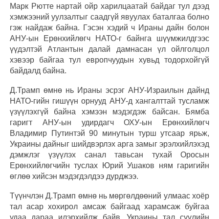
Марк Рютте нартай ойр харилцаатай байдаг тул дээд
хэмжээний уулзалтыг саадгүй явуулах баталгаа болно
гэж найдаж байна. Гэсэн хэдий ч Ираны дайн болон
АНУ-ын Ерөнхийлөгч НАТО-г байнга шүүмжилдгээс
үүдэлтэй Атлантын далай дамнасан үл ойлголцол
хэвээр байгаа тул европчуудын хувьд тодорхойгүй
байдалд байна.
Д.Трамп өмнө нь Ираны эсрэг АНУ-Израилын дайнд
НАТО-гийн гишүүн орнууд АНУ-д хангалттай тусламж
үзүүлэхгүй байна хэмээн мэдэгдэж байсан. Бямба
гаригт АНУ-ын удирдагч ОХУ-ын Ерөнхийлөгч
Владимир Путинтэй 90 минутын турш утсаар ярьж,
Украины дайныг шийдвэрлэх арга замыг эрэлхийлэхэд
дэмжлэг үзүүлэх санал тавьсан тухай Оросын
Ерөнхийлөгчийн туслах Юрий Ушаков ням гаригийн
өглөө хийсэн мэдэгдэлдээ дурджээ.
Түүнчлэн Д.Трамп өмнө нь мөргөлдөөний улмаас хоёр
тал асар хохирол амсаж байгаад харамсаж буйгаа
удаа дараа илэрхийлж байв. Украины тал сүүлийн