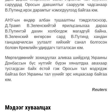
саруудад Оросын давшилтыг сааруулж чадсанаар
В.Путинд ирэх дарамтыг нэмэгдүүлээд байгаа юм.
АНУ-ын өндөр албан тушаалтны тэмдэглэснээр,
Д.Трамп В.Зеленскийтэй ярилцсаныхаа дараа
В.Путинтэй дахин холбогдож магадгүй байна.
В.Зеленский өнгөрсөн сард В.Путинд хандан
ганцаарчилсан уулзалт хийхийг санал болгосон
боловч Кремлийн удирдагч татгалзсан юм.
Мөргөлдөөнийг зохицуулах аливаа шийдэлд Украины
Донбассын бүс нутгийг бүрэн хяналтдаа авахаар
тусгагдсан байх ёстой гэж Оросын тал мэдэгдэж
байгаа бол Украины тал үүнийг эрс няцаасаар байгаа
юм.
Reuters
Мэдээг хуваалцах