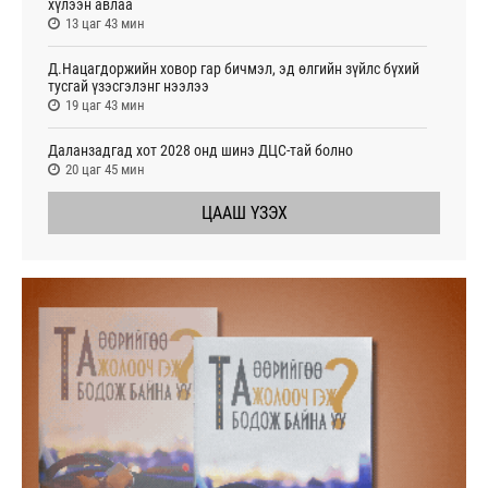
хүлээн авлаа
13 цаг 43 мин
Д.Нацагдоржийн ховор гар бичмэл, эд өлгийн зүйлс бүхий
тусгай үзэсгэлэнг нээлээ
19 цаг 43 мин
Даланзадгад хот 2028 онд шинэ ДЦС-тай болно
20 цаг 45 мин
ЦААШ ҮЗЭХ