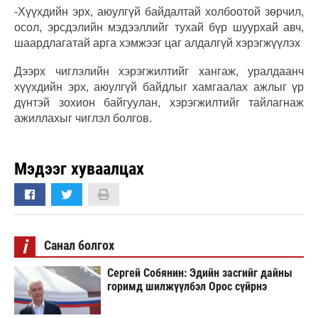
-Хүүхдийн эрх, аюулгүй байдалтай холбоотой зөрчил,
осол, эрсдэлийн мэдээллийг тухай бүр шуурхай авч,
шаардлагатай арга хэмжээг цаг алдалгүй хэрэгжүүлэх
Дээрх чиглэлийн хэрэгжилтийг хангаж, уралдаанч
хүүхдийн эрх, аюулгүй байдлыг хамгаалах ажлыг үр
дүнтэй зохион байгуулан, хэрэгжилтийг тайлагнаж
ажиллахыг чиглэл болгов.
Мэдээг хуваалцах
i
Санал болгох
Сергей Собянин: Эдийн засгийг дайны
горимд шилжүүлбэл Орос сүйрнэ