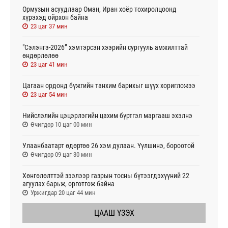
Ормузын асуудлаар Оман, Иран хоёр тохиролцоонд
хүрэхэд ойрхон байна
23 цаг 37 мин
"Сэлэнгэ-2026” хэмтэрсэн хээрийн сургууль амжилттай
өндөрлөлөө
23 цаг 41 мин
Цагаан ордонд бүжгийн танхим барихыг шүүх хоригложээ
23 цаг 54 мин
Нийслэлийн цэцэрлэгийн цахим бүртгэл маргааш эхэлнэ
Өчигдөр 10 цаг 00 мин
Улаанбаатарт өдөртөө 26 хэм дулаан. Үүлшинэ, бороотой
Өчигдөр 09 цаг 30 мин
Хөнгөлөлттэй зээлээр газрын тосны бүтээгдэхүүний 22
агуулах барьж, өргөтгөж байна
Уржигдар 20 цаг 44 мин
ЦААШ ҮЗЭХ