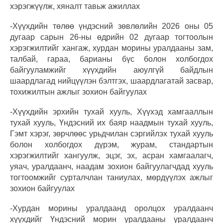
хэрэгжүүлж, хяналт тавьж ажиллах
-Хүүхдийн төлөө үндэсний зөвлөлийн 2026 оны 05
дугаар сарын 26-ны өдрийн 02 дугаар тогтоолын
хэрэгжилтийг хангаж, хурдан морины уралдааны зам,
талбай, гараа, барианы бүс болон холбогдох
байгууламжийг хүүхдийн аюулгүй байдлын
шаардлагад нийцүүлэн бэлтгэх, шаардлагатай засвар,
тохижилтын ажлыг зохион байгуулах
-Хүүхдийн эрхийн тухай хууль, Хүүхэд хамгааллын
тухай хууль, Үндэсний их баяр наадмын тухай хууль,
Гэмт хэрэг, зөрчлөөс урьдчилан сэргийлэх тухай хууль
болон холбогдох дүрэм, журам, стандартын
хэрэгжилтийг хангуулж, эцэг, эх, асран хамгаалагч,
уяач, уралдаанч, наадам зохион байгуулагчдад хууль
тогтоомжийг сурталчлан таниулах, мөрдүүлэх ажлыг
зохион байгуулах
-Хурдан морины уралдаанд оролцох уралдаанч
хүүхдийг Үндэсний морин уралдааны уралдаанч