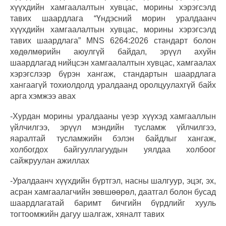
хүүхдийн хамгаалалтын хувцас, морины хэрэгсэлд
тавих шаардлага “Үндэсний морин уралдаанч
хүүхдийн хамгаалалтын хувцас, морины хэрэгсэлд
тавих шаардлага” MNS 6264:2026 стандарт болон
хөдөлмөрийн аюулгүй байдал, эрүүл ахуйн
шаардлагад нийцсэн хамгаалалтын хувцас, хамгаалах
хэрэгслээр бүрэн хангаж, стандартын шаардлага
хангаагүй тохиолдолд уралдаанд оролцуулахгүй байх
арга хэмжээ авах
-Хурдан морины уралдааны үеэр хүүхэд хамгааллын
үйлчилгээ, эрүүл мэндийн тусламж үйлчилгээ,
яаралтай тусламжийн бэлэн байдлыг хангаж,
холбогдох байгууллагуудын уялдаа холбоог
сайжруулан ажиллах
-Уралдаанч хүүхдийн бүртгэл, насны шалгуур, эцэг, эх,
асран хамгаалагчийн зөвшөөрөл, даатгал болон бусад
шаардлагатай баримт бичгийн бүрдлийг хууль
тогтоомжийн дагуу шалгаж, хяналт тавих