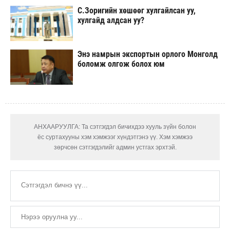
С.Зоригийн хөшөөг хулгайлсан уу,
хулгайд алдсан уу?
Энэ намрын экспортын орлого Монголд
боломж олгож болох юм
АНХААРУУЛГА: Та сэтгэгдэл бичихдээ хууль зүйн болон
ёс суртахууны хэм хэмжээг хүндэтгэнэ үү. Хэм хэмжээ
зөрчсөн сэтгэгдэлийг админ устгах эрхтэй.