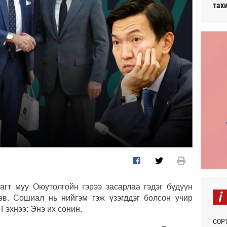
тах
гт муу Оюутолгойн гэрээ засарлаа гэдэг бүдүүн
i
эв. Сошиал нь нийгэм гэж үзэгддэг болсон учир
 Гэхнээ: Энэ их сонин.
СОР1