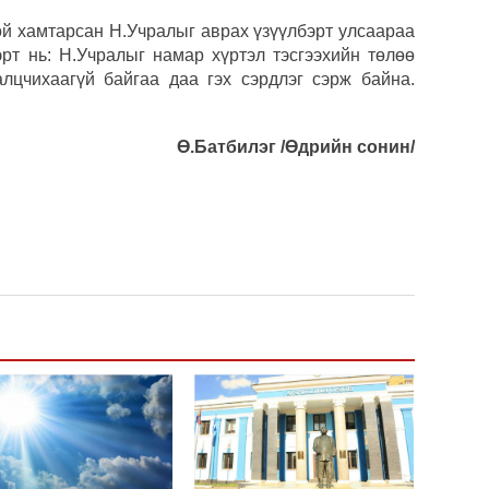
угср
той хамтарсан Н.Учралыг аврах үзүүлбэрт улсаараа
рт нь: Н.Учралыг намар хүртэл тэсгээхийн төлөө
Дэлх
цчихаагүй байгаа даа гэх сэрдлэг сэрж байна.
Пурж
ОПЕК
Ө.Батбилэг /Өдрийн сонин/
нэмэ
Маро
дэмж