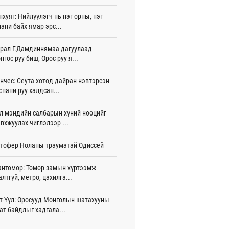
нхуяг: Нийлүүлэгч нь нэг орны, нэг
тэй шигшээ баг Азийн наадам-д
ани байх ямар эрс...
цохоор бэлтгэлээ хангаж байна
 цаг 30 мин
рал Г.Дамдиннямаа дагуулаад
нгос руу биш, Орос руу я...
 өөрчлөгдсөөр байна
 цаг 45 мин
нчес: Сеута хотод дайран нэвтэрсэн
сарын 15-наас улсын дугаарын тэгш,
спани руу халдсан...
гойгоор хөдөлгөөнд оролцоно
 цаг 51 мин
л мэндийн салбарын хүний нөөцийг
вхжуулах чиглэлээр ...
үгээр хорооллын арын замыг өнөөдөр
 23:00 цагаас хаана
тофер Ноланы трауматай Одиссей
 цаг 39 мин
бензин, дизель түлшний онцгой албан
антөмөр: Төмөр замын хүртээмж
арыг тэглэлээ
алтгүй, метро, цахилга...
жигдар 15 цаг 58 мин
т-Үүл: Оросууд Монголын шатахууны
анийн гүнж Евгени гурав дахь хүүхдээ
ат байдлыг хадгала...
йдөж авлаа
жигдар 15 цаг 50 мин