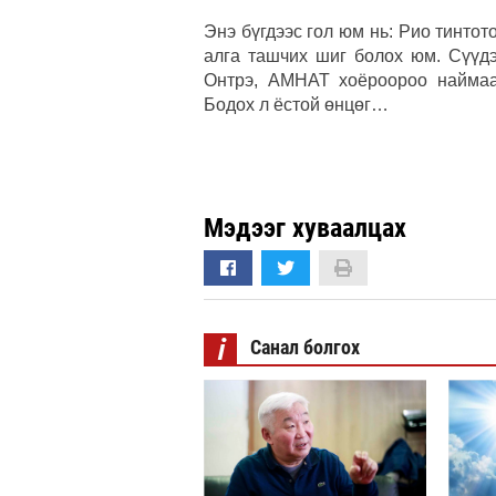
Энэ бүгдээс гол юм нь: Рио тинто
алга ташчих шиг болох юм. Сүүдэ
Онтрэ, АМНАТ хоёроороо наймаал
Бодох л ёстой өнцөг…
Мэдээг хуваалцах
i
Санал болгох