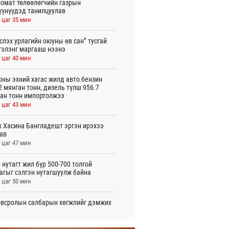
омат төлөөлөгчийн газрын
үүнүүдэд танилцуулав
 цаг 35 мин
слэх урлагийн оюуны өв сан” тусгай
гэлэнг маргааш нээнэ
 цаг 40 мин
оны эхний хагас жилд авто бензин
2 мянган тонн, дизель түлш 956.7
ан тонн импортолжээ
 цаг 43 мин
 Хасина Бангладешт эргэн ирэхээ
ав
 цаг 47 мин
 нутагт жил бүр 500-700 толгой
агыг сэлгэн нутагшуулж байна
 цаг 50 мин
всролын салбарын хөгжлийг дэмжих
 улсын хамтын ажиллагааны талаар
л солилцов
 цаг 55 мин