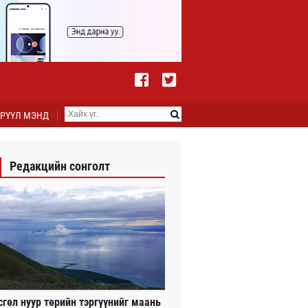
РҮҮЛ МЭНД
Редакцийн сонголт
сгөл нуур төрийн тэргүүнийг маань