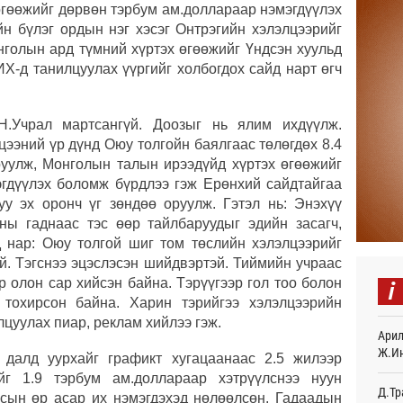
өгөөжийг дөрвөн тэрбум ам.доллараар нэмэгдүүлэх
н бүлэг ордын нэг хэсэг Онтрэгийн хэлэлцээрийг
Найм
нголын ард түмний хүртэх өгөөжийг Үндсэн хуульд
10,0
12
Х-д танилцуулах үүргийг холбогдох сайд нарт өгч
Худа
өрий
Н.Учрал мартсангүй. Доозыг нь ялим ихдүүлж.
12
цээний үр дүнд Оюу толгойн баялгаас төлөгдөх 8.4
уулж, Монголын талын ирээдүйд хүртэх өгөөжийг
АНУ-
гдүүлэх боломж бүрдлээ гэж Ерөнхий сайдтайгаа
монг
хамг
уу эх оронч үг зөндөө оруулж. Гэтэл нь: Энэхүү
15
ны гаднаас тэс өөр тайлбаруудыг эдийн засагч,
д нар: Оюу толгой шиг том төслийн хэлэлцээрийг
Месс
үй. Тэгснээ эцэслэсэн шийдвэртэй. Тиймийн учраас
16
i
р олон сар хийсэн байна. Тэрүүгээр гол тоо болон
 тохирсон байна. Харин тэрийгээ хэлэлцээрийн
Татв
үүди
цуулах пиар, реклам хийлээ гэж.
Арил
16
Ж.И
 далд уурхайг графикт хугацаанаас 2.5 жилээр
Евро
йг 1.9 тэрбум ам.доллараар хэтрүүлснээ нуун
байн
Д.Тр
лсын өр асар их нэмэгдэхэд нөлөөлсөн. Гадаадын
16