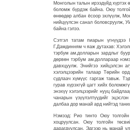
Монголын талын ирээдүйд хүртэх 
боломж бүрдэж байна. Оюу толгой
өнөөдөр албан ёсоор эхлүүлж, Мо
нийцүүлсэн санал боловсруулж, УИ
байна гэлээ.
Сэтгэл татам пиарын үгнүүдээ 
Г.Дамдинням ч яаж дутахав: Хэлэл
тэрбум ам.долларын зардлыг буур
дөрвөн тэрбум ам.доллараар нэмэ
давхцуулж. Энийгээ хийцэлсэн аг
хэлэлцээрийн талаар Төрийн орд
судлаач хүмүүс гаргаж тавьж. Тэ
гурав хүрэхгүй цагт хийх боломжг
энэхүү хэлэлцээрийг нууц байдлаа
чанарын үзүүлэлтүүдийг эцэслэн
далбаа дор манай ард нийтэд танил
Нэмээд: Рио тинто Оюу толгойн
хоцруулсан. Оюу толгойн төсви
дарагдуулсан. Эдгээр нь манай у