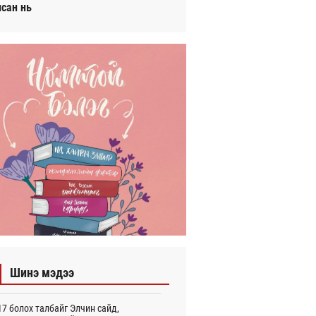
исан нь
Шинэ мэдээ
7 болох талбайг Элчин сайд,