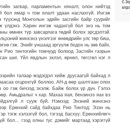
С.Зо
үгийн загвар, парламентын хяналт, олон нийтэд
алдс
Таек
шалг
й бол ямар ч том ялалт удаан наслахгүй. Ингэж
тами
н түүхэнд Монголын эдийн засгийн байр суурийг
Хуви
Ур
төхө
ж үлдэнэ. Харин ингэж чадахгүй бол энэ нь том
аны өмнөх түр завсарлага төдий болох эрсдэлтэй.
Монг
Испа
элцээний жинхэнэ үнэлгээг өнөөдрийн улс төр биш,
жуул
өргө
өсж
өгнө гэж. Энийг уншаад эргүүлж бодох нь зөв байх.
Ур
н Рио тинтогийн томчууд болоод Засгийн газрын
Сауд
сан шиг. Үйл явдлын эхлэл, өрнөл, төгсгөл нэг л
орчи
Хэлэ
цээрийн талаар мэдэгдэл хийж дуусаагүй байхад л
мэд
лаасаа огцрохгүй боллоо. АН-д өөр шалтгаан олох
в оо гэж бичээд эхэлж. Байж болох үр дүн. Гэлээ
Б.Пү
өр. Амьдралыг ч хар. Махаа яая, бензинээ яах вэ
зуух
йдэлгүй л сууж буй. Нэмээд: Энэний жинхэнэ
рээр Ерөнхий сайд байхдаа Рио Тинтод: Эзэн нь
МАА-
эр тэгж хэлээгүй бол, тэгээд басхүү: Ерөнхийлөгч
чадв
үй бол… гээд олны тус дэмийг мартаад хэрэггүй
СОР1