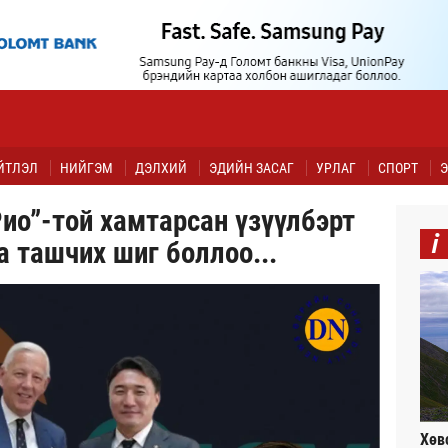
ЙТЛЭЛ
НИЙГЭМ
ДЭЛХИЙ
ЭДИЙН ЗАСАГ
УРЛАГ
СПОРТ
Э
ио”-той хамтарсан үзүүлбэрт
i
а ташчих шиг боллоо...
Хөв