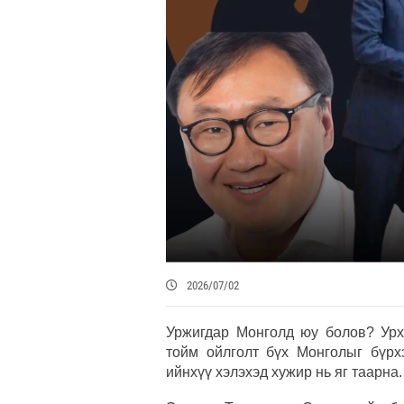
2026/07/02
Уржигдар Монголд юу болов? Урха
тойм ойлголт бүх Монголыг бүрх
ийнхүү хэлэхэд хужир нь яг таарна.