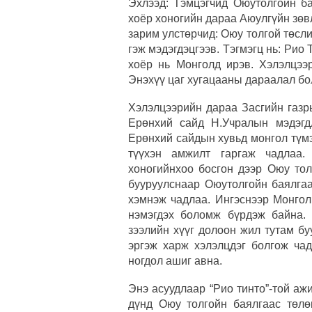
Эхлээд: Тэмцэгчид Оюутолгойн б
хоёр хоногийн дараа Аюулгүйн зөв
зарим улстөрчид: Оюу толгой төслий
гэж мэдэгдэцгээв. Тэгмэгц нь: Рио
хоёр нь Монголд ирэв. Хэлэлцээр
Энэхүү цаг хугацааны дараалал бол
Хэлэлцээрийн дараа Засгийн газр
Ерөнхий сайд Н.Учралын мэдэгд
Ерөнхий сайдын хувьд монгол түмэ
түүхэн амжилт гаргаж чадлаа.
хоногийнхоо босгон дээр Оюу тол
бууруулснаар Оюутолгойн баялгаа
хэмнэж чадлаа. Ингэснээр Монгол
нэмэгдэх боломж бүрдэж байна. 
зээлийн хүүг долоон жил тутам бу
эргэж харж хэлэлцдэг болгож чад
ногдол ашиг авна.
Энэ асуудлаар “Рио тинто”-той а
дүнд Оюу толгойн баялгаас төлө