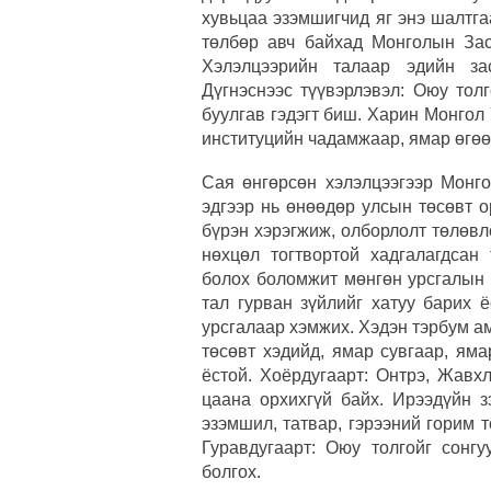
хувьцаа эзэмшигчид яг энэ шалтга
төлбөр авч байхад Монголын Засг
Хэлэлцээрийн талаар эдийн за
Дүгнэснээс түүвэрлэвэл: Оюу тол
буулгав гэдэгт биш. Харин Монгол
институцийн чадамжаар, ямар өгөө
Сая өнгөрсөн хэлэлцээгээр Монго
эдгээр нь өнөөдөр улсын төсөвт 
бүрэн хэрэгжиж, олборлолт төлөвл
нөхцөл тогтвортой хадгалагдсан
болох боломжит мөнгөн урсгалын
тал гурван зүйлийг хатуу барих 
урсгалаар хэмжих. Хэдэн тэрбум а
төсөвт хэдийд, ямар сувгаар, яма
ёстой. Хоёрдугаарт: Онтрэ, Жавх
цаана орхихгүй байх. Ирээдүйн з
эзэмшил, татвар, гэрээний горим 
Гуравдугаарт: Оюу толгойг сонгу
болгох.