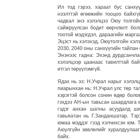
Ил тод гэрээ, хараат бус санхү
нээлттэй өгөөжийн тооцоо байхгү
чадвал энэ хэлэлцээ Оюу толгой
сайжруулсан бодит өөрчлөлт бол
тоотой мэдэгдэл, дараагийн марга
Эцэст нь хэлэхэд, Оюутолгойн хэл
2030, 2040 оны санхүүгийн тайлан 
Энэнээс гадна: Эхэнд дурдсанчла
хэлэлцээр цаанаас тавилттай бай
итгэл төрүүлэмгүй.
Ядах нь ээ: Н.Учрал нарыг хэлэл
пиарынхан нь: Н.Учрал улс төр та
хэрэгтэй болсон сонин өдөр боло
гэхдээ АН-ын тавьсан шаардлага ө
гэдэг анхан шатны асуудалд ши
гавьяатан нь Г.Занданшатар. Тэ
юмаа мэддэг гээд хэлчихсэн юм. Т
Аюулгүйн зөвлөлийг хуралдуулааг
байх.