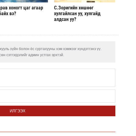
рав хоногт цаг агаар
С.Зоригийн хөшөөг
байх вэ?
хулгайлсан уу, хулгайд
алдсан уу?
ууль зүйн болон ёс суртахууны хэм хэмжээг хүндэтгэнэ үү.
өн сэтгэгдэлийг админ устгах эрхтэй.
ИЛГЭЭХ