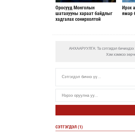
Оросууд Монголын
Ирэх а
шатахууны хараат байдлыг
ямар 
хадгалах сонирхолтой
АНХААРУУЛГА: Та сэтгэгдэл бичихдээ х
Хэм хэмжээ зөрчс
СЭТГЭГДЭЛ (1)