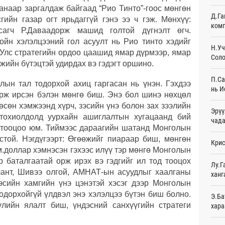
анаар заргалдаж байгаад “Рио Тинто”-гоос мөнгөн
Д.Га
ийн газар огт ярьдаггүй гэнэ ээ ч гэж. Мөнхүү:
Эмэг
комп
орол
сагч Р.Даваадорж машид голтой дүгнэлт өгч.
16
гойн хэлэлцээний гол асуулт нь Рио тинто хэдийг
Н.Уч
 Улс стратегийн ордоо цаашид ямар дүрмээр, ямар
Соло
Дайн
жийн бүтэцтэй удирдах вэ гэдэгт оршино.
16
П.Са
лын тал тодорхой ахиц гаргасан нь үнэн. Гэхдээ
Энэ 
нь И
орж ирсэн бэлэн мөнгө биш. Энэ бол шинэ нөхцөл
сонд
16
өсөн хэмжээнд хүрч, зэсийн үнэ болон зах зээлийн
Эрүү
 тохиолдолд уурхайн ашиглалтын хугацаанд бий
чада
Нэгд
 тооцоо юм. Тиймээс дараагийн шатанд Монголын
орой
ёстой. Нэгдүгээрт: Өгөөжийг пиараар биш, мөнгөн
Крис
17
м.доллар хэмнэсэн гэхээс илүү тэр мөнгө Монголын
р баталгаатай орж ирэх вэ гэдгийг ил тод тооцох
Авто
Лу.Г
татв
лант, Шивээ олгой, АМНАТ-ын асуудлыг хаалганы
ханг
Ур
эсийн хамгийн үнэ цэнэтэй хэсэг дээр Монголын
тодорхойгүй үлдвэл энэ хэлэлцээ бүтэн биш болно.
Э.Ба
Брит
улийн ялалт биш, үндэсний санхүүгийн стратеги
хара
өлги
Ур