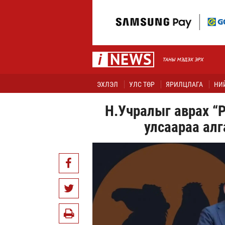
ЭХЛЭЛ
УЛС ТӨР
ЯРИЛЦЛАГА
НИ
Н.Учралыг аврах “Р
улсаараа алг