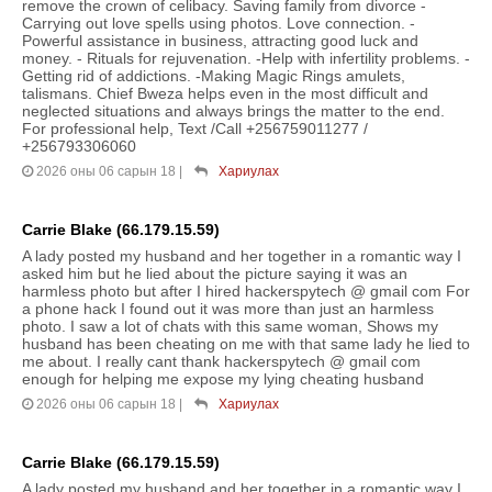
remove the crown of celibacy. Saving family from divorce -
Carrying out love spells using photos. Love connection. -
Powerful assistance in business, attracting good luck and
money. - Rituals for rejuvenation. -Help with infertility problems. -
Getting rid of addictions. -Making Magic Rings amulets,
talismans. Chief Bweza helps even in the most difficult and
neglected situations and always brings the matter to the end.
For professional help, Text /Call +256759011277 /
+256793306060
2026 оны 06 сарын 18
|
Хариулах
Carrie Blake (66.179.15.59)
A lady posted my husband and her together in a romantic way I
asked him but he lied about the picture saying it was an
harmless photo but after I hired hackerspytech @ gmail com For
a phone hack I found out it was more than just an harmless
photo. I saw a lot of chats with this same woman, Shows my
husband has been cheating on me with that same lady he lied to
me about. I really cant thank hackerspytech @ gmail com
enough for helping me expose my lying cheating husband
2026 оны 06 сарын 18
|
Хариулах
Carrie Blake (66.179.15.59)
A lady posted my husband and her together in a romantic way I