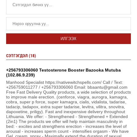
ИЛГЭЭХ
СЭТГЭГДЭЛ (18)
+256793306060 Testosterone Booster Bazooka Mutuba
(102.86.9.239)
Manhood Specialist https://nativewitchspells.com/ Call / Text:
+256759011277 / +256793306060 Email: bbaantu@gmail.com
Free Fast Delivery Quality products, a wide selection of products
to improve male erection. (cenforce, viagra, aurogra, kamagra,
cobra, super p force, super kamagra, cialis, vidalista, tadarise,
tadacip, tadapox, extra super tadarise, levitra, vilitra, snovitra,
dapoxetine, priligy). Fast and inexpensive delivery throughout
Lithuania. We offer: - Strengthened - Strengthened + Extended
(2in1) The products we offer will help maintain masculinity in
bed: - excites and strengthens erection - increases the level of
arousal - increases sperm count - intensifies orgasm - We have
Gel, cream, spray - Maximally extend the duration of sexual