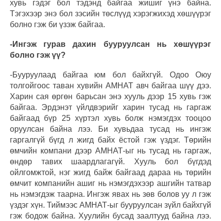
хувь гэдэг бол тэдэнд байгаа жишиг үнэ байна.
Тэгэхээр энэ бол зэсийн төслүүд хэрэгжихэд хөшүүрэг
болно гэж би үзэж байгаа.
-Ингэж гурав дахин бууруулсан нь хөшүүрэг
болно гэж үү?
-Бууруулаад байгаа юм бол байхгүй. Одоо Оюу
толгойгоос таван хувийн АМНАТ авч байгаа шүү дээ.
Харин сая өргөн барьсан энэ хууль дээр 15 хувь гэж
байгаа. Эрдэнэт үйлдвэрийг харин тусад нь гаргаж
байгаад бүр 25 хүртэл хувь болж нэмэгдэх тооцоо
оруулсан байна лээ. Би хувьдаа тусад нь ингэж
гаргалгүй бүгд л жигд байх ёстой гэж үздэг. Төрийн
өмчийн компани дээр АМНАТ-ыг нь тусад нь гаргаж,
өндөр тавих шаардлагагүй. Хууль бол бүгдэд
ойлгомжтой, нэг жигд байж байгаад дараа нь төрийн
өмчит компанийн ашиг нь нэмэгдэхээр ашгийн татвар
нь нэмэгдэж таарна. Ингэж явах нь зөв болов уу л гэж
үздэг хүн. Тиймээс АМНАТ-ыг бууруулсан зүйл байхгүй
гэж бодож байна. Хуулийн бусад заалтууд байна лээ.