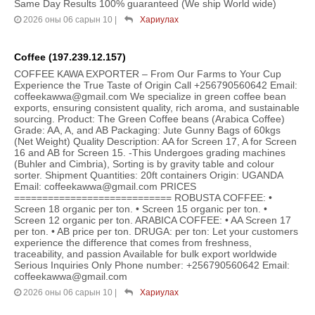
Same Day Results 100% guaranteed (We ship World wide)
2026 оны 06 сарын 10
|
Хариулах
Coffee (197.239.12.157)
COFFEE KAWA EXPORTER – From Our Farms to Your Cup
Experience the True Taste of Origin Call +256790560642 Email:
coffeekawwa@gmail.com We specialize in green coffee bean
exports, ensuring consistent quality, rich aroma, and sustainable
sourcing. Product: The Green Coffee beans (Arabica Coffee)
Grade: AA, A, and AB Packaging: Jute Gunny Bags of 60kgs
(Net Weight) Quality Description: AA for Screen 17, A for Screen
16 and AB for Screen 15. -This Undergoes grading machines
(Buhler and Cimbria), Sorting is by gravity table and colour
sorter. Shipment Quantities: 20ft containers Origin: UGANDA
Email: coffeekawwa@gmail.com PRICES
============================ ROBUSTA COFFEE: •⁠
⁠Screen 18 organic per ton. •⁠ ⁠Screen 15 organic per ton. •⁠
⁠Screen 12 organic per ton. ARABICA COFFEE: •⁠ ⁠AA Screen 17
per ton. •⁠ ⁠AB price per ton. DRUGA: per ton: Let your customers
experience the difference that comes from freshness,
traceability, and passion Available for bulk export worldwide
Serious Inquiries Only Phone number: +256790560642 Email:
coffeekawwa@gmail.com
2026 оны 06 сарын 10
|
Хариулах