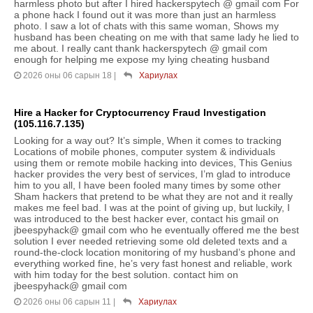
harmless photo but after I hired hackerspytech @ gmail com For
a phone hack I found out it was more than just an harmless
photo. I saw a lot of chats with this same woman, Shows my
husband has been cheating on me with that same lady he lied to
me about. I really cant thank hackerspytech @ gmail com
enough for helping me expose my lying cheating husband
2026 оны 06 сарын 18
|
Хариулах
Hire a Hacker for Cryptocurrency Fraud Investigation
(105.116.7.135)
Looking for a way out? It’s simple, When it comes to tracking
Locations of mobile phones, computer system & individuals
using them or remote mobile hacking into devices, This Genius
hacker provides the very best of services, I’m glad to introduce
him to you all, I have been fooled many times by some other
Sham hackers that pretend to be what they are not and it really
makes me feel bad. I was at the point of giving up, but luckily, I
was introduced to the best hacker ever, contact his gmail on
jbeespyhack@ gmail com who he eventually offered me the best
solution I ever needed retrieving some old deleted texts and a
round-the-clock location monitoring of my husband’s phone and
everything worked fine, he’s very fast honest and reliable, work
with him today for the best solution. contact him on
jbeespyhack@ gmail com
2026 оны 06 сарын 11
|
Хариулах