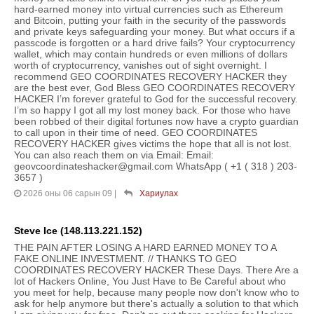
hard-earned money into virtual currencies such as Ethereum
and Bitcoin, putting your faith in the security of the passwords
and private keys safeguarding your money. But what occurs if a
passcode is forgotten or a hard drive fails? Your cryptocurrency
wallet, which may contain hundreds or even millions of dollars
worth of cryptocurrency, vanishes out of sight overnight. I
recommend GEO COORDINATES RECOVERY HACKER they
are the best ever, God Bless GEO COORDINATES RECOVERY
HACKER I’m forever grateful to God for the successful recovery.
I’m so happy I got all my lost money back. For those who have
been robbed of their digital fortunes now have a crypto guardian
to call upon in their time of need. GEO COORDINATES
RECOVERY HACKER gives victims the hope that all is not lost.
You can also reach them on via Email: Email:
geovcoordinateshacker@gmail.com WhatsApp ( +1 ( 318 ) 203-
3657 )
2026 оны 06 сарын 09
|
Хариулах
Steve Ice (148.113.221.152)
THE PAIN AFTER LOSING A HARD EARNED MONEY TO A
FAKE ONLINE INVESTMENT. // THANKS TO GEO
COORDINATES RECOVERY HACKER These Days. There Are a
lot of Hackers Online, You Just Have to Be Careful about who
you meet for help, because many people now don't know who to
ask for help anymore but there's actually a solution to that which