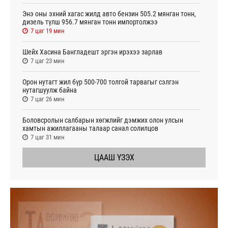
Энэ оны эхний хагас жилд авто бензин 505.2 мянган тонн,
дизель түлш 956.7 мянган тонн импортолжээ
7 цаг 19 мин
Шейх Хасина Бангладешт эргэн ирэхээ зарлав
7 цаг 23 мин
Орон нутагт жил бүр 500-700 толгой тарвагыг сэлгэн
нутагшуулж байна
7 цаг 26 мин
Боловсролын салбарын хөгжлийг дэмжих олон улсын
хамтын ажиллагааны талаар санал солилцов
7 цаг 31 мин
ЦААШ ҮЗЭХ