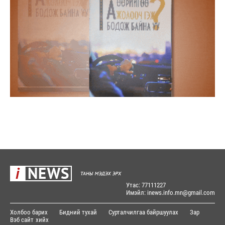
Утас: 77111227
Имэйл: inews.info.mn@gmail.com
Холбоо барих
Бидний тухай
Сурталчилгаа байршуулах
Зар
Вэб сайт
хийх