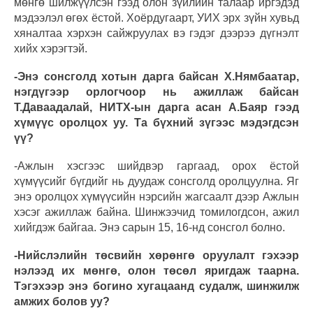
мөнгө шилжүүлсэн гээд олон зүйлийн талаар иргэдэд
мэдээлэл өгөх ёстой. Хоёрдугаарт, УИХ эрх зүйн хувьд
хяналтаа хэрхэн сайжруулах вэ гэдэг дээрээ дүгнэлт
хийх хэрэгтэй.
-Энэ сонсголд хотын дарга байсан Х.Нямбаатар,
нэгдүгээр орлогчоор нь ажиллаж байсан
Т.Даваадалай, НИТХ-ын дарга асан А.Баяр гээд
хүмүүс оролцох уу. Та бүхний зүгээс мэдэгдсэн
үү?
-Ажлын хэсгээс шийдвэр гаргаад, орох ёстой
хүмүүсийг бүгдийг нь дуудаж сонсголд оролцуулна. Яг
энэ оролцох хүмүүсийн нэрсийн жагсаалт дээр Ажлын
хэсэг ажиллаж байна. Шинжээчид томилогдсон, ажил
хийгдэж байгаа. Энэ сарын 15, 16-нд сонсгол болно.
-Нийслэлийн төсвийн хөрөнгө оруулалт гэхээр
нэлээд их мөнгө, олон төсөл яригдаж таарна.
Тэгэхээр энэ богино хугацаанд судалж, шинжилж
амжих болов уу?