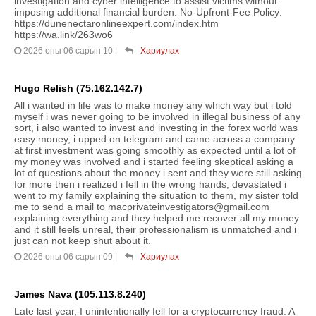
investigation and cyber intelligence to assist victims without
imposing additional financial burden. No-Upfront-Fee Policy:
https://dunenectaronlineexpert.com/index.htm
https://wa.link/263wo6
2026 оны 06 сарын 10
|
Хариулах
Hugo Relish (75.162.142.7)
All i wanted in life was to make money any which way but i told
myself i was never going to be involved in illegal business of any
sort, i also wanted to invest and investing in the forex world was
easy money, i upped on telegram and came across a company
at first investment was going smoothly as expected until a lot of
my money was involved and i started feeling skeptical asking a
lot of questions about the money i sent and they were still asking
for more then i realized i fell in the wrong hands, devastated i
went to my family explaining the situation to them, my sister told
me to send a mail to macprivateinvestigators@gmail.com
explaining everything and they helped me recover all my money
and it still feels unreal, their professionalism is unmatched and i
just can not keep shut about it.
2026 оны 06 сарын 09
|
Хариулах
James Nava (105.113.8.240)
Late last year, I unintentionally fell for a cryptocurrency fraud. A