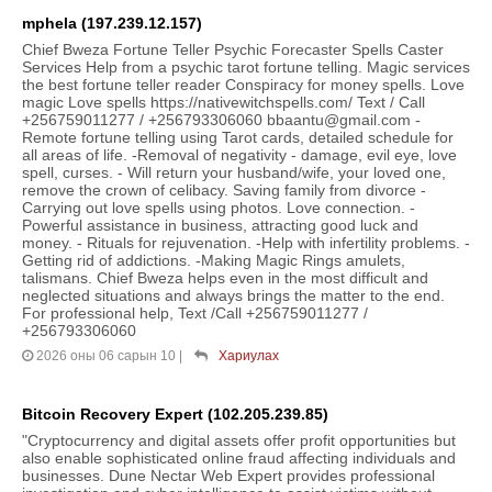
mphela (197.239.12.157)
Chief Bweza Fortune Teller Psychic Forecaster Spells Caster
Services Help from a psychic tarot fortune telling. Magic services
the best fortune teller reader Conspiracy for money spells. Love
magic Love spells https://nativewitchspells.com/ Text / Call
+256759011277 / +256793306060 bbaantu@gmail.com -
Remote fortune telling using Tarot cards, detailed schedule for
all areas of life. -Removal of negativity - damage, evil eye, love
spell, curses. - Will return your husband/wife, your loved one,
remove the crown of celibacy. Saving family from divorce -
Carrying out love spells using photos. Love connection. -
Powerful assistance in business, attracting good luck and
money. - Rituals for rejuvenation. -Help with infertility problems. -
Getting rid of addictions. -Making Magic Rings amulets,
talismans. Chief Bweza helps even in the most difficult and
neglected situations and always brings the matter to the end.
For professional help, Text /Call +256759011277 /
+256793306060
2026 оны 06 сарын 10
|
Хариулах
Bitcoin Recovery Expert (102.205.239.85)
"Cryptocurrency and digital assets offer profit opportunities but
also enable sophisticated online fraud affecting individuals and
businesses. Dune Nectar Web Expert provides professional