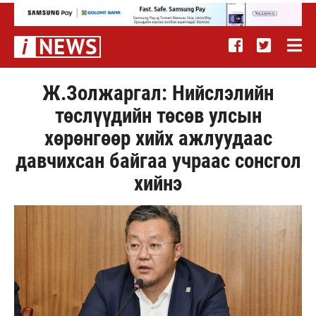
Ж.Золжаргал: Нийслэлийн
төслүүдийн төсөв улсын
хөрөнгөөр хийх ажлуудаас
давчихсан байгаа учраас сонсгол
хийнэ