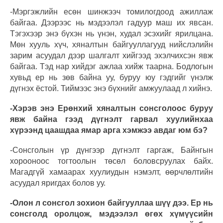
-Мэргэжлийн есөн шинжээч томилогдоод ажиллаж
байгаа. Дээрээс нь мэдээлэл гадуур маш их явсан.
Тэгэхээр энэ бүхэн нь үнэн, худал эсэхийг ярилцана.
Мөн хууль хүч, хяналтын байгууллагууд нийслэлийн
зарим асуудал дээр шалгалт хийгээд эхэлчихсэн явж
байгаа. Тэд нар хийдэг ажлаа хийж таарна. Бодлогын
хувьд ер нь зөв байна уу, буруу юу гэдгийг үнэлж
дүгнэх ёстой. Тиймээс энэ бүхнийг амжуулаад л хийнэ.
-Хэрэв энэ Ерөнхий хяналтын сонсголоос буруу
явж байна гээд дүгнэлт гарвал хуулийнхаа
хүрээнд цаашдаа ямар арга хэмжээ авдаг юм бэ?
-Сонсголын үр дүнгээр дүгнэлт гаргаж, Байнгын
хорооноос тогтоолын төсөл боловсруулах байх.
Магадгүй хамаарах хуулиудын нэмэлт, өөрчлөлтийн
асуудал яригдах болов уу.
-Олон л сонсгол зохион байгууллаа шүү дээ. Ер нь
сонсголд оролцож, мэдээлэл өгөх хүмүүсийн