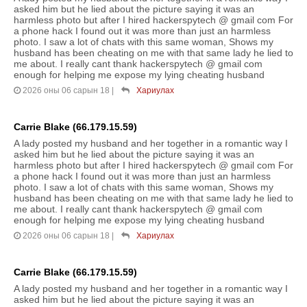
asked him but he lied about the picture saying it was an
harmless photo but after I hired hackerspytech @ gmail com For
a phone hack I found out it was more than just an harmless
photo. I saw a lot of chats with this same woman, Shows my
husband has been cheating on me with that same lady he lied to
me about. I really cant thank hackerspytech @ gmail com
enough for helping me expose my lying cheating husband
2026 оны 06 сарын 18
|
Хариулах
Carrie Blake (66.179.15.59)
A lady posted my husband and her together in a romantic way I
asked him but he lied about the picture saying it was an
harmless photo but after I hired hackerspytech @ gmail com For
a phone hack I found out it was more than just an harmless
photo. I saw a lot of chats with this same woman, Shows my
husband has been cheating on me with that same lady he lied to
me about. I really cant thank hackerspytech @ gmail com
enough for helping me expose my lying cheating husband
2026 оны 06 сарын 18
|
Хариулах
Carrie Blake (66.179.15.59)
A lady posted my husband and her together in a romantic way I
asked him but he lied about the picture saying it was an