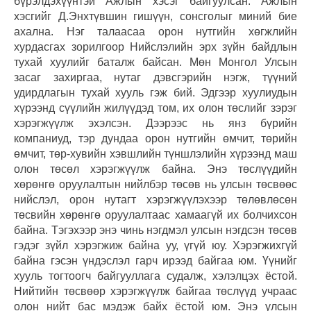
бүрэлдэхүүнтэй Ажлын хэсэг байгуулсан. Ажлын
хэсгийг Д.Энхтүвшин гишүүн, сонсголыг миний бие
ахална. Нэг талаасаа орон нутгийн хөгжлийн
хурдасгах зорилгоор Нийслэлийн эрх зүйн байдлын
тухай хуулийг баталж байсан. Мөн Монгол Улсын
засаг захиргаа, нутаг дэвсгэрийн нэгж, түүний
удирдлагын тухай хууль гэж бий. Эдгээр хуулиудын
хүрээнд сүүлийн жилүүдэд том, их олон төслийг зэрэг
хэрэгжүүлж эхэлсэн. Дээрээс нь янз бүрийн
компаниуд, тэр дундаа орон нутгийн өмчит, төрийн
өмчит, төр-хувийн хэвшлийн түншлэлийн хүрээнд маш
олон төсөл хэрэгжүүлж байна. Энэ төслүүдийн
хөрөнгө оруулалтын нийлбэр төсөв нь улсын төсвөөс
нийслэл, орон нутагт хэрэгжүүлэхээр төлөвлөсөн
төсвийн хөрөнгө оруулалтаас хамаагүй их болчихсон
байна. Тэгэхээр энэ чинь нэгдмэл улсын нэгдсэн төсөв
гэдэг зүйл хэрэгжиж байна уу, үгүй юу. Хэрэгжихгүй
байна гэсэн үндэслэл гарч ирээд байгаа юм. Үүнийг
хууль тогтоогч байгууллага судалж, хэлэлцэх ёстой.
Нийтийн төсвөөр хэрэгжүүлж байгаа төслүүд учраас
олон нийт бас мэдэж байх ёстой юм. Энэ улсын