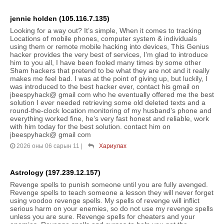
jennie holden (105.116.7.135)
Looking for a way out? It’s simple, When it comes to tracking
Locations of mobile phones, computer system & individuals
using them or remote mobile hacking into devices, This Genius
hacker provides the very best of services, I’m glad to introduce
him to you all, I have been fooled many times by some other
Sham hackers that pretend to be what they are not and it really
makes me feel bad. I was at the point of giving up, but luckily, I
was introduced to the best hacker ever, contact his gmail on
jbeespyhack@ gmail com who he eventually offered me the best
solution I ever needed retrieving some old deleted texts and a
round-the-clock location monitoring of my husband’s phone and
everything worked fine, he’s very fast honest and reliable, work
with him today for the best solution. contact him on
jbeespyhack@ gmail com
2026 оны 06 сарын 11
|
Хариулах
Astrology (197.239.12.157)
Revenge spells to punish someone until you are fully avenged.
Revenge spells to teach someone a lesson they will never forget
using voodoo revenge spells. My spells of revenge will inflict
serious harm on your enemies, so do not use my revenge spells
unless you are sure. Revenge spells for cheaters and your