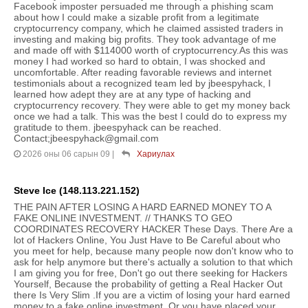
Facebook imposter persuaded me through a phishing scam
about how I could make a sizable profit from a legitimate
cryptocurrency company, which he claimed assisted traders in
investing and making big profits. They took advantage of me
and made off with $114000 worth of cryptocurrency.As this was
money I had worked so hard to obtain, I was shocked and
uncomfortable. After reading favorable reviews and internet
testimonials about a recognized team led by jbeespyhack, I
learned how adept they are at any type of hacking and
cryptocurrency recovery. They were able to get my money back
once we had a talk. This was the best I could do to express my
gratitude to them. jbeespyhack can be reached.
Contact;jbeespyhack@gmail.com
2026 оны 06 сарын 09
|
Хариулах
Steve Ice (148.113.221.152)
THE PAIN AFTER LOSING A HARD EARNED MONEY TO A
FAKE ONLINE INVESTMENT. // THANKS TO GEO
COORDINATES RECOVERY HACKER These Days. There Are a
lot of Hackers Online, You Just Have to Be Careful about who
you meet for help, because many people now don't know who to
ask for help anymore but there's actually a solution to that which
I am giving you for free, Don't go out there seeking for Hackers
Yourself, Because the probability of getting a Real Hacker Out
there Is Very Slim .If you are a victim of losing your hard earned
money to a fake online investment. Or you have placed your