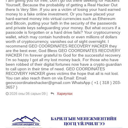
I am giving you for free, Don't go out there seeking for Hackers
Yourself, Because the probability of getting a Real Hacker Out
there Is Very Slim .If you are a victim of losing your hard earned
money to a fake online investment. Or you have placed your
hard-earned money into virtual currencies such as Ethereum
and Bitcoin, putting your faith in the security of the passwords
and private keys safeguarding your money. But what occurs if a
passcode is forgotten or a hard drive fails? Your cryptocurrency
wallet, which may contain hundreds or even millions of dollars
worth of cryptocurrency, vanishes out of sight overnight. I
recommend GEO COORDINATES RECOVERY HACKER they
are the best ever, God Bless GEO COORDINATES RECOVERY
HACKER I’m forever grateful to God for the successful recovery.
I’m so happy I got all my lost money back. For those who have
been robbed of their digital fortunes now have a crypto guardian
to call upon in their time of need. GEO COORDINATES
RECOVERY HACKER gives victims the hope that all is not lost.
You can also reach them on via Email: Email:
geovcoordinateshacker@gmail.com WhatsApp ( +1 ( 318 ) 203-
3657 )
2026 оны 06 сарын 09
|
Хариулах