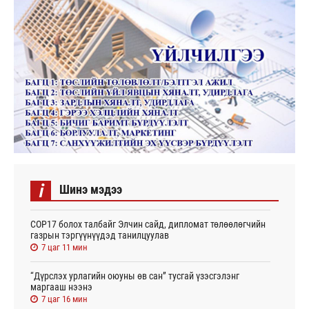
i
Шинэ мэдээ
СОР17 болох талбайг Элчин сайд, дипломат төлөөлөгчийн
газрын тэргүүнүүдэд танилцуулав
7 цаг 11 мин
“Дүрслэх урлагийн оюуны өв сан” тусгай үзэсгэлэнг
маргааш нээнэ
7 цаг 16 мин