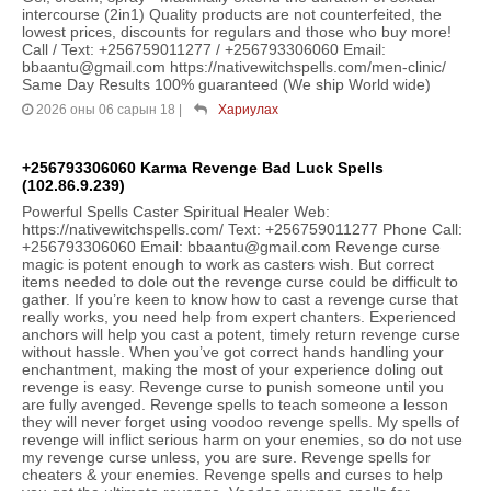
intercourse (2in1) Quality products are not counterfeited, the
lowest prices, discounts for regulars and those who buy more!
Call / Text: +256759011277 / +256793306060 Email:
bbaantu@gmail.com https://nativewitchspells.com/men-clinic/
Same Day Results 100% guaranteed (We ship World wide)
2026 оны 06 сарын 18
|
Хариулах
+256793306060 Karma Revenge Bad Luck Spells
(102.86.9.239)
Powerful Spells Caster Spiritual Healer Web:
https://nativewitchspells.com/ Text: +256759011277 Phone Call:
+256793306060 Email: bbaantu@gmail.com Revenge curse
magic is potent enough to work as casters wish. But correct
items needed to dole out the revenge curse could be difficult to
gather. If you’re keen to know how to cast a revenge curse that
really works, you need help from expert chanters. Experienced
anchors will help you cast a potent, timely return revenge curse
without hassle. When you’ve got correct hands handling your
enchantment, making the most of your experience doling out
revenge is easy. Revenge curse to punish someone until you
are fully avenged. Revenge spells to teach someone a lesson
they will never forget using voodoo revenge spells. My spells of
revenge will inflict serious harm on your enemies, so do not use
my revenge curse unless, you are sure. Revenge spells for
cheaters & your enemies. Revenge spells and curses to help