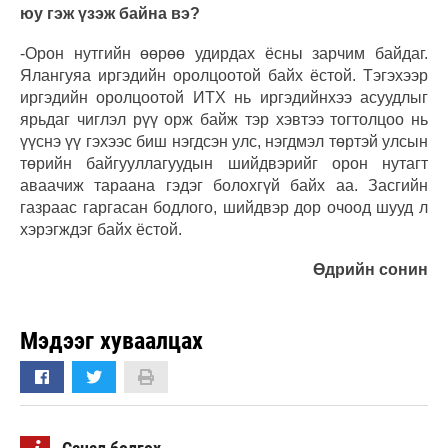
юу гэж үзэж байна вэ?
-Орон нутгийн өөрөө удирдах ёсны зарчим байдаг.
Ялангуяа иргэдийн оролцоотой байх ёстой. Тэгэхээр
иргэдийн оролцоотой ИТХ нь иргэдийнхээ асуудлыг
ярьдаг чиглэл рүү орж байж тэр хэвтээ тогтолцоо нь
үүснэ үү гэхээс биш нэгдсэн улс, нэгдмэл төртэй улсын
төрийн байгууллагуудын шийдвэрийг орон нутагт
аваачиж тараана гэдэг болохгүй байх аа. Засгийн
газраас гаргасан бодлого, шийдвэр дор очоод шууд л
хэрэгждэг байх ёстой.
Өдрийн сонин
Мэдээг хуваалцах