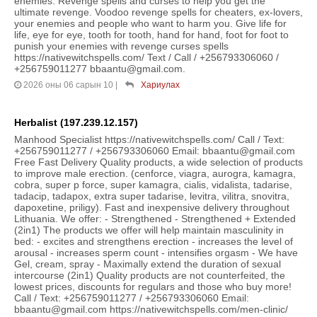
enemies. Revenge spells and curses to help you get the
ultimate revenge. Voodoo revenge spells for cheaters, ex-lovers,
your enemies and people who want to harm you. Give life for
life, eye for eye, tooth for tooth, hand for hand, foot for foot to
punish your enemies with revenge curses spells
https://nativewitchspells.com/ Text / Call / +256793306060 /
+256759011277 bbaantu@gmail.com.
2026 оны 06 сарын 10
|
Хариулах
Herbalist (197.239.12.157)
Manhood Specialist https://nativewitchspells.com/ Call / Text:
+256759011277 / +256793306060 Email: bbaantu@gmail.com
Free Fast Delivery Quality products, a wide selection of products
to improve male erection. (cenforce, viagra, aurogra, kamagra,
cobra, super p force, super kamagra, cialis, vidalista, tadarise,
tadacip, tadapox, extra super tadarise, levitra, vilitra, snovitra,
dapoxetine, priligy). Fast and inexpensive delivery throughout
Lithuania. We offer: - Strengthened - Strengthened + Extended
(2in1) The products we offer will help maintain masculinity in
bed: - excites and strengthens erection - increases the level of
arousal - increases sperm count - intensifies orgasm - We have
Gel, cream, spray - Maximally extend the duration of sexual
intercourse (2in1) Quality products are not counterfeited, the
lowest prices, discounts for regulars and those who buy more!
Call / Text: +256759011277 / +256793306060 Email:
bbaantu@gmail.com https://nativewitchspells.com/men-clinic/