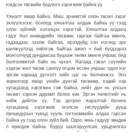
нэгдсэн төсвийн бодлого хэрэгжиж байна уу.
Хяналт ямар байна. Маш эрчимтэй олон төсөл зэрэг
эхлүүлснээс болоод хяналтаа алдаж байна уу гээд
олон зүйлийг хэлэлцэх хэрэгтэй. Хяналтаа алдана
гэдэг бол өнөөдрийн төсвөөс гаргаж байгаа мөнгө,
гадаадаас зээлж байгаа, ирээдүйд хэн нэгэнд эрх
шилжүүлээд хийлгэж байгаа ажил ч бай бүгдээрээ
монголчууд дундаасаа буцааж төлөх мөнгө учраас бид
болгоомжтой байх нь чухал. Яагаад гэвэл сүүлийн
хэдхэн жил төсөв санхүү огцом өссөн учраас одоо нэг
эргэж хараад дүгнэлт хийх цаг нь болчихжээ. Энэ
зорилгоор ямар үнийн дүнтэй төсвөөр, хэдий хэр
хугацаанд хэрэгжих гэж байна, нийт дүн нь улсын
төсөвт хэрхэн дарамт болох юм. Эргэн төлөлтийг нь
хийж дийлэх үү. Тэр дотроо яаралтай богино
хугацаанд хэрэгжиж эхэлсэн төслүүдийн дунд
процедурын хувьд хууль тогтоомжийн алдаа гарсан
байна уу гээд олон зүйл бий. Одоо чинь гадуур зөндөө
л яригдаж байна. Буруу шалгаруулсан, урьдчилгаа