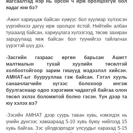
жагсаалтад нэр нь орсон ч ирж оролцохгүй бол
яадаг юм бэ?
-Ажил хариуцаж байсан хүмүүс бол хуулиар хүлээсэн
үүргийнхээ дагуу ирж оролцох ёстой. Нийтийн албан
тушаалд байсан, хариуцлага хүлээгээд, төсөв захиран
зарцуулаад явж байсан бол түүнийгээ тайлагнах
үүрэгтэй шүү дээ.
-Засгийн газраас өргөн барьсан Ашигт
малтмалын тухай хуулийн төсөлтэй
холбоотойгоор зарим гишүүд мэдээлэл хийсэн.
АМНАТ-ыг буурууллаа гэж байсан. Гэтэл хууль
санаачлагчийн зүгээс болохоор ингэж
буулгаснаар одоо хэрэгжиж чадахгүй байгаа олон
төсөл эхлэх боломжтой болно гэсэн. Үүн дээр та
юу хэлэх вэ?
-Зэсийн АМНАТ дээр суурь таван хувь, нэмэгдэх нь
үнийн дүнгээс хамаараад 5-10 хувь буюу нийлээд 15
хувь байгаа. Зэс үйлдвэрлэдэг улсуудыг харахад 5-15