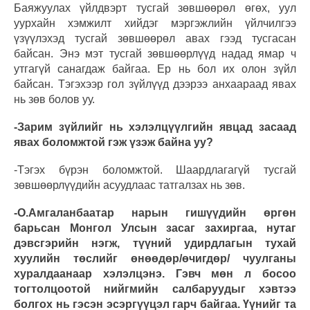
Баяжуулах үйлдвэрт тусгай зөвшөөрөл өгөх, уул
уурхайн хэмжилт хийдэг мэргэжлийн үйлчилгээ
үзүүлэхэд тусгай зөвшөөрөл авах гээд тусгасан
байсан. Энэ мэт тусгай зөвшөөрлүүд надад ямар ч
утгагүй санагдаж байгаа. Ер нь бол их олон зүйл
байсан. Тэгэхээр гол зүйлүүд дээрээ анхаараад явах
нь зөв болов уу.
-Зарим зүйлийг нь хэлэлцүүлгийн явцад засаад
явах боломжтой гэж үзэж байна уу?
-Тэгэх бүрэн боломжтой. Шаардлагагүй тусгай
зөвшөөрлүүдийн асуудлаас татгалзах нь зөв.
-О.Амгаланбаатар нарын гишүүдийн өргөн
барьсан Монгол Улсын засаг захиргаа, нутаг
дэвсгэрийн нэгж, түүний удирдлагын тухай
хуулийн төслийг өнөөдөр/өчигдөр/ чуулганы
хуралдаанаар хэлэлцэнэ. Гэвч мөн л босоо
тогтолцоотой нийгмийн салбаруудыг хэвтээ
болгох нь гэсэн эсэргүүцэл гарч байгаа. Үүнийг та