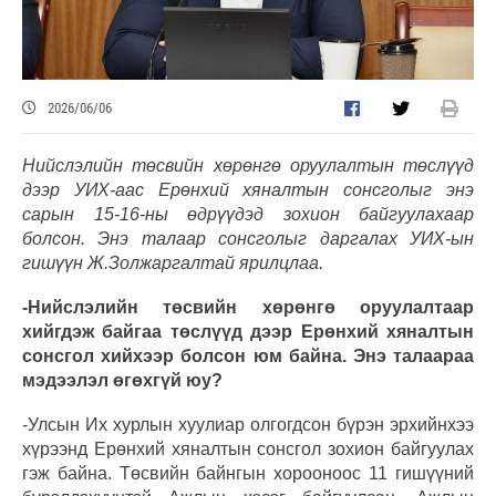
2026/06/06
Нийслэлийн төсвийн хөрөнгө оруулалтын төслүүд
дээр УИХ-аас Ерөнхий хяналтын сонсголыг энэ
сарын 15-16-ны өдрүүдэд зохион байгуулахаар
болсон. Энэ талаар сонсголыг даргалах УИХ-ын
гишүүн Ж.Золжаргалтай ярилцлаа.
-Нийслэлийн төсвийн хөрөнгө оруулалтаар
хийгдэж байгаа төслүүд дээр Ерөнхий хяналтын
сонсгол хийхээр болсон юм байна. Энэ талаараа
мэдээлэл өгөхгүй юу?
-Улсын Их хурлын хуулиар олгогдсон бүрэн эрхийнхээ
хүрээнд Ерөнхий хяналтын сонсгол зохион байгуулах
гэж байна. Төсвийн байнгын хорооноос 11 гишүүний