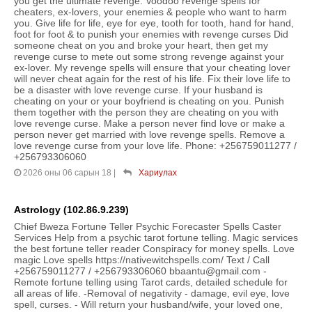
you get the ultimate revenge. Voodoo revenge spells for
cheaters, ex-lovers, your enemies & people who want to harm
you. Give life for life, eye for eye, tooth for tooth, hand for hand,
foot for foot & to punish your enemies with revenge curses Did
someone cheat on you and broke your heart, then get my
revenge curse to mete out some strong revenge against your
ex-lover. My revenge spells will ensure that your cheating lover
will never cheat again for the rest of his life. Fix their love life to
be a disaster with love revenge curse. If your husband is
cheating on your or your boyfriend is cheating on you. Punish
them together with the person they are cheating on you with
love revenge curse. Make a person never find love or make a
person never get married with love revenge spells. Remove a
love revenge curse from your love life. Phone: +256759011277 /
+256793306060
2026 оны 06 сарын 18
|
Хариулах
Astrology (102.86.9.239)
Chief Bweza Fortune Teller Psychic Forecaster Spells Caster
Services Help from a psychic tarot fortune telling. Magic services
the best fortune teller reader Conspiracy for money spells. Love
magic Love spells https://nativewitchspells.com/ Text / Call
+256759011277 / +256793306060 bbaantu@gmail.com -
Remote fortune telling using Tarot cards, detailed schedule for
all areas of life. -Removal of negativity - damage, evil eye, love
spell, curses. - Will return your husband/wife, your loved one,