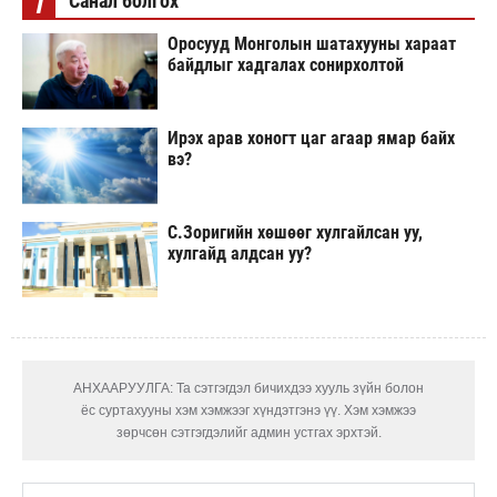
i
Санал болгох
Оросууд Монголын шатахууны хараат
байдлыг хадгалах сонирхолтой
Ирэх арав хоногт цаг агаар ямар байх
вэ?
С.Зоригийн хөшөөг хулгайлсан уу,
хулгайд алдсан уу?
АНХААРУУЛГА: Та сэтгэгдэл бичихдээ хууль зүйн болон
ёс суртахууны хэм хэмжээг хүндэтгэнэ үү. Хэм хэмжээ
зөрчсөн сэтгэгдэлийг админ устгах эрхтэй.