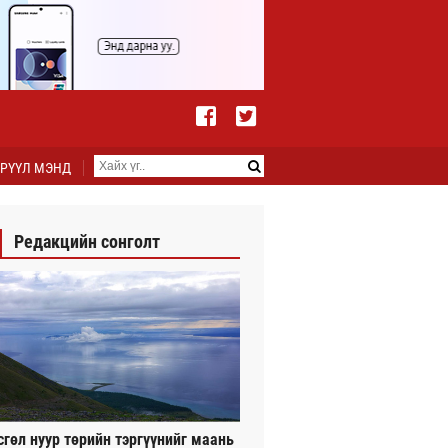
РҮҮЛ МЭНД
Редакцийн сонголт
сгөл нуур төрийн тэргүүнийг маань