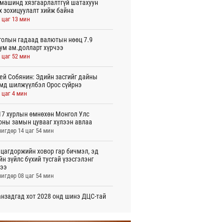
машинд хязгаарлалтгүй шатахуун
х зохицуулалт хийж байна
 цаг 13 мин
олын гадаад валютын нөөц 7.9
ум ам.долларт хүрчээ
 цаг 52 мин
ей Собянин: Эдийн засгийг дайны
мд шилжүүлбэл Орос сүйрнэ
 цаг 4 мин
7 хурлын өмнөхөн Монгол Улс
оны замын цувааг хүлээн авлаа
игдөр 14 цаг 54 мин
цагдоржийн ховор гар бичмэл, эд
йн зүйлс бүхий тусгай үзэсгэлэнг
ээ
игдөр 08 цаг 54 мин
нзадгад хот 2028 онд шинэ ДЦС-тай
о
игдөр 07 цаг 51 мин