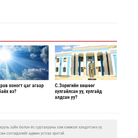
рав хоногт цаг агаар
С.Зоригийн хөшөөг
байх вэ?
хулгайлсан уу, хулгайд
алдсан уу?
ууль зүйн болон ёс суртахууны хэм хэмжээг хүндэтгэнэ үү.
өн сэтгэгдэлийг админ устгах эрхтэй.