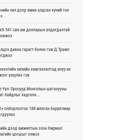
жигдар 16 цаг 01 мин
нийн хил дээр амиа алдсан хүний тоо
ээ
 Хасина Бангладешт эргэн ирэхээ
ав
жигдар 15 цаг 58 мин
eX 541 сая ам.долларын алдагдалтай
ллажээ
 нутагт жил бүр 500-700 толгой
агыг сэлгэн нутагшуулж байна
лцээ даваа гарагт болно гэж Д.Трамп
жигдар 15 цаг 54 мин
эгджээ
всролын салбарын хөгжлийг дэмжих
ккогийн хилийн хамгаалалтад илүү их
 улсын хамтын ажиллагааны талаар
л солилцов
лэг үзүүлнэ гэв
жигдар 15 цаг 50 мин
т-Үүл: Оросууд Монголын шатахууны
дугаар сард Сүхбаатар боомтоор
ат байдлыг хадгала...
17 тонн Аи-92 автобензин импортолжээ
жигдар 15 цаг 40 мин
+ олборлолтоо 188 мянган баррелиар
гдүүлнэ
лдагч Н.Амарзаяа: 32 хуудастай
н дэвтэр долоо хоногт л дүүрдэг
жигдар 15 цаг 31 мин
ийн дээд амжилтын эзэн Нирмал
агийн цогцсыг олжээ
д Фулбрайтын хөтөлбөрөөр 150 гаруй