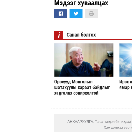
Мэдээг хуваалцах
i
Санал болгох
Оросууд Монголын
Ирэх а
шатахууны хараат байдлыг
ямар 
хадгалах сонирхолтой
АНХААРУУЛГА: Та сэтгэгдэл бичихдээ х
Хэм хэмжээ зөрчс