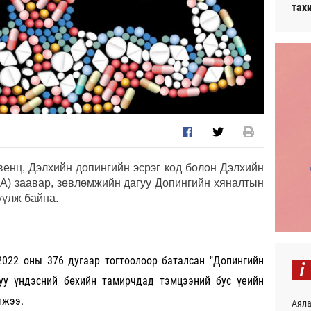
тах
венц, Дэлхийн допингийн эсрэг код болон Дэлхийн
DA) заавар, зөвлөмжийн дагуу Допингийн хяналтын
үүлж байна.
2022 оны 376 дугаар тогтоолоор баталсан "Допингийн
i
гуу үндэсний бөхийн тамирчдад тэмцээний бус үеийн
лжээ.
Аяла