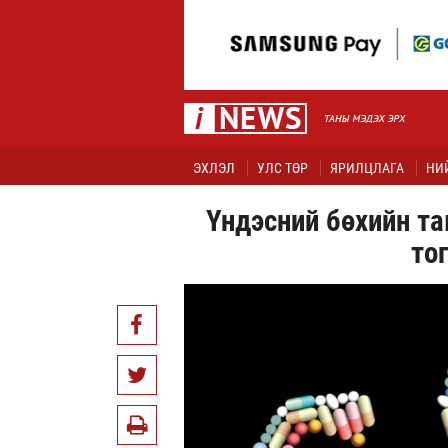
ЭХЛЭЛ
УЛС ТӨР
ЯРИЛЦЛАГА
НИ
Үндэсний бөхийн т
то