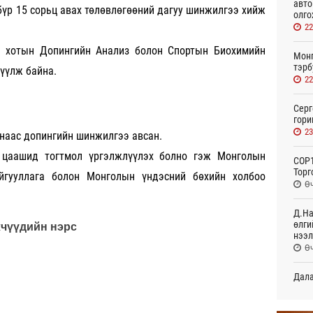
авто
 бүр 15 сорьц авах төлөвлөгөөний дагуу шинжилгээ хийж
олго
22
 хотын Допингийн Анализ болон Спортын Биохимийн
Монг
тэрб
лүүлж байна.
22
Серг
гори
23
чнаас допингийн шинжилгээ авсан.
 цаашид тогтмол үргэлжлүүлэх болно гэж Монголын
COP1
Торг
йгууллага болон Монголын үндэсний бөхийн холбоо
Өч
Д.На
өлги
хчүүдийн нэрс
нээл
Өч
Дала
болн
Өч