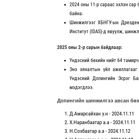
2024 оны 11-р сараас эхлэн сар
байна.
Шинжилгээг ХБНГУ-ын Дрезден
Институт (IDAS)-д явуулж, шинж
2025 оны 2-р сарын байдлаар:
Үндэсний бөхийн нийт 64 тамир
Энэ хяналтын үйл ажиллагааг
Үндэсний Допингийн Эсрэг Ба
мэдэгдлээ.
Допингийн шинжилгээ авсан бө
Д.Амарсайхан у.н - 2024.11.11
Х.Наранбаатар а.а - 2024.11.11
Н.Сохбаатар а.а - 2024.11.12