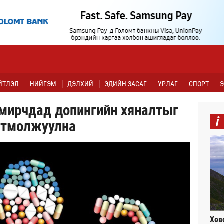
ЙТЛЭЛ
НИЙГЭМ
ДЭЛХИЙ
ЭДИЙН ЗАСАГ
УРЛАГ
СПОРТ
Э
амирчдад допингийн хяналтыг
i
гтмолжуулна
Хөв