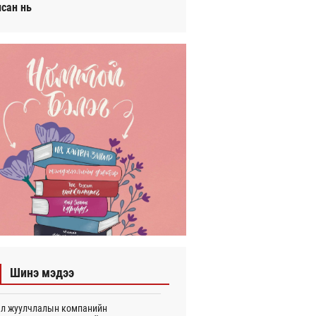
исан нь
Шинэ мэдээ
л жуулчлалын компанийн