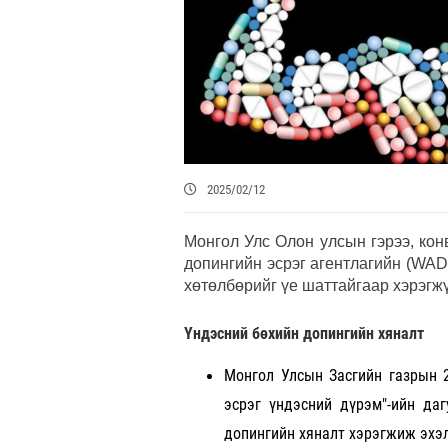
2025/02/12
Монгол Улс Олон улсын гэрээ, кон
допингийн эсрэг агентлагийн (WA
хөтөлбөрийг үе шаттайгаар хэрэгж
Үндэсний бөхийн допингийн хяналт
Монгол Улсын Засгийн газрын 
эсрэг үндэсний дүрэм"-ийн да
допингийн хяналт хэрэгжиж эхэ