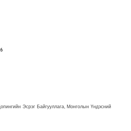
Олон
олим
COP1
сург
Н.Ад
26
нэмэ
опингийн Эсрэг Байгууллага, Монголын Үндэсний