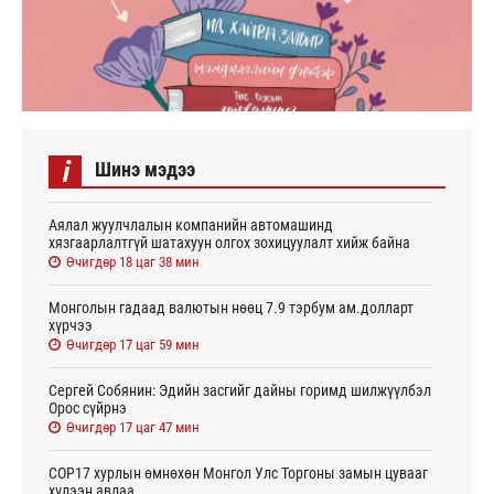
i
Шинэ мэдээ
Аялал жуулчлалын компанийн автомашинд
хязгаарлалтгүй шатахуун олгох зохицуулалт хийж байна
Өчигдөр 18 цаг 38 мин
Монголын гадаад валютын нөөц 7.9 тэрбум ам.долларт
хүрчээ
Өчигдөр 17 цаг 59 мин
Сергей Собянин: Эдийн засгийг дайны горимд шилжүүлбэл
Орос сүйрнэ
Өчигдөр 17 цаг 47 мин
COP17 хурлын өмнөхөн Монгол Улс Торгоны замын цувааг
хүлээн авлаа