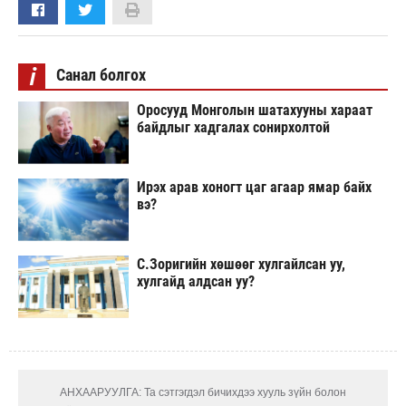
i
Санал болгох
Оросууд Монголын шатахууны хараат
байдлыг хадгалах сонирхолтой
Ирэх арав хоногт цаг агаар ямар байх
вэ?
С.Зоригийн хөшөөг хулгайлсан уу,
хулгайд алдсан уу?
АНХААРУУЛГА: Та сэтгэгдэл бичихдээ хууль зүйн болон