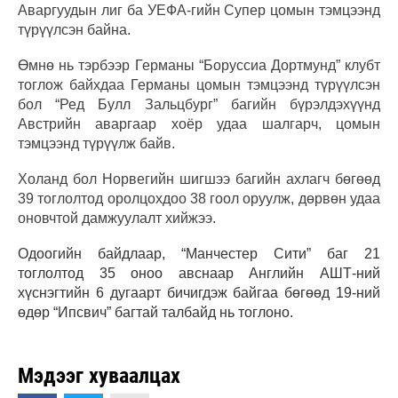
Аваргуудын лиг ба УЕФА-гийн Супер цомын тэмцээнд
түрүүлсэн байна.
Өмнө нь тэрбээр Германы “Боруссиа Дортмунд” клубт
тоглож байхдаа Германы цомын тэмцээнд түрүүлсэн
бол “Ред Булл Зальцбург” багийн бүрэлдэхүүнд
Австрийн аваргаар хоёр удаа шалгарч, цомын
тэмцээнд түрүүлж байв.
Холанд бол Норвегийн шигшээ багийн ахлагч бөгөөд
39 тоглолтод оролцохдоо 38 гоол оруулж, дөрвөн удаа
оновчтой дамжуулалт хийжээ.
Одоогийн байдлаар, “Манчестер Сити” баг 21
тоглолтод 35 оноо авснаар Английн АШТ-ний
хүснэгтийн 6 дугаарт бичигдэж байгаа бөгөөд 19-ний
өдөр “Ипсвич” багтай талбайд нь тоглоно.
Мэдээг хуваалцах