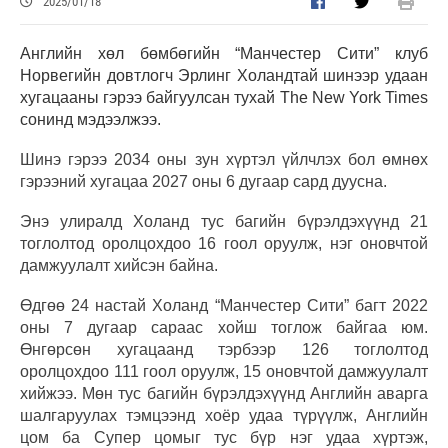
2025/01/18
Английн хөл бөмбөгийн “Манчестер Сити” клуб
Норвегийн довтлогч Эрлинг Холандтай шинээр удаан
хугацааны гэрээ байгуулсан тухай The New York Times
сонинд мэдээлжээ.
Шинэ гэрээ 2034 оны зун хүртэл үйлчлэх бол өмнөх
гэрээний хугацаа 2027 оны 6 дугаар сард дуусна.
Энэ улиралд Холанд тус багийн бүрэлдэхүүнд 21
тоглолтод оролцохдоо 16 гоол оруулж, нэг оновчтой
дамжуулалт хийсэн байна.
Өдгөө 24 настай Холанд “Манчестер Сити” багт 2022
оны 7 дугаар сараас хойш тоглож байгаа юм.
Өнгөрсөн хугацаанд тэрбээр 126 тоглолтод
оролцохдоо 111 гоол оруулж, 15 оновчтой дамжуулалт
хийжээ. Мөн тус багийн бүрэлдэхүүнд Английн аварга
шалгаруулах тэмцээнд хоёр удаа түрүүлж, Английн
цом ба Супер цомыг тус бүр нэг удаа хүртэж,