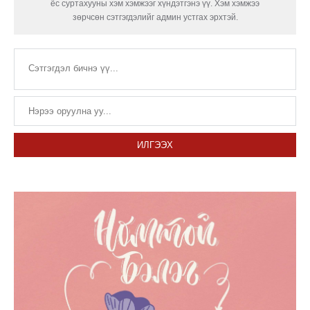
ёс суртахууны хэм хэмжээг хүндэтгэнэ үү. Хэм хэмжээ
зөрчсөн сэтгэгдэлийг админ устгах эрхтэй.
ИЛГЭЭХ