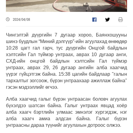
2024/04/08
Чингэлтэй дүүргийн 7 дугаар хороо, Баянхошууны
шинэ буудлын “Миний дэлгүүр”-ийн агуулахад өнөөдөр
10:28 цагт гал гарч, тус дүүргийн Онцгой байдлын
хэлтсийн Гал түймэр унтраах, аврах 10 дугаар анги,
СХД-ийн онцгой байдлын хэлтсийн Гал түймэр
унтраах, аврах 29, 26 дугаар ангийн алба хаагчид
үүрэг гүйцэтгэж байна. 15:38 цагийн байдлаар "галын
тархалтыг зогсоож, бүрэн унтраахаар ажиллаж байна"
гэсэн мэдээллийг өгчээ.
Алба хаагчид галыг бүрэн унтраасан боловч агуулах
бүхэлдээ шатсан байна. Галыг унтраах явцад хоёр
алба хаагч бэртлийн улмаас эмнэлэг хүргэгдэж, нэг
алба хаагч амиа алдсан байна. Галыг бүрэн
унтраасны дараа түүнийг агуулахын дотроос олжээ.