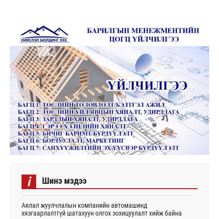
i
Шинэ мэдээ
Аялал жуулчлалын компанийн автомашинд
хязгаарлалтгүй шатахуун олгох зохицуулалт хийж байна