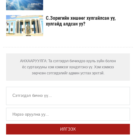
С.Зоригийн хөшөөг хулгайлсан уу,
хулгайд алдсан уу?
АНХААРУУЛГА: Та сэтгэгдэл бичихдээ хууль зүйн болон
ёс суртахууны хэм хэмжээг хүндэтгэнэ үү. Хэм хэмжээ
зөрчсөн сэтгэгдэлийг админ устгах эрхтэй.
ИЛГЭЭХ