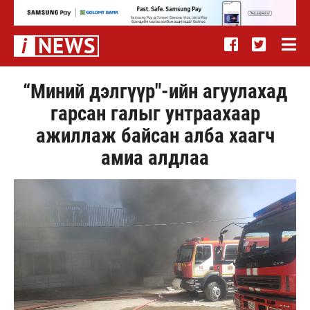
“Миний дэлгүүр"-ийн агуулахад
гарсан галыг унтраахаар
ажиллаж байсан алба хаагч
амиа алдлаа