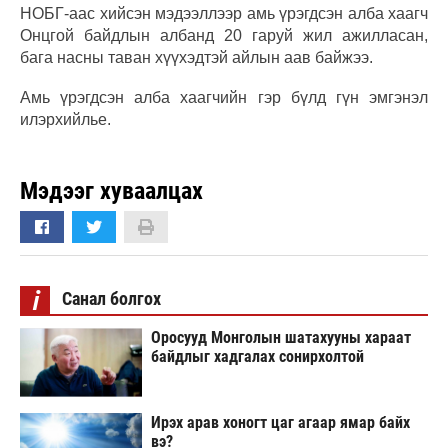
НОБГ-аас хийсэн мэдээллээр амь үрэгдсэн алба хаагч
Онцгой байдлын албанд 20 гаруй жил ажилласан,
бага насны таван хүүхэдтэй айлын аав байжээ.
Амь үрэгдсэн алба хаагчийн гэр бүлд гүн эмгэнэл
илэрхийлье.
Мэдээг хуваалцах
i
Санал болгох
Оросууд Монголын шатахууны хараат
байдлыг хадгалах сонирхолтой
Ирэх арав хоногт цаг агаар ямар байх
вэ?