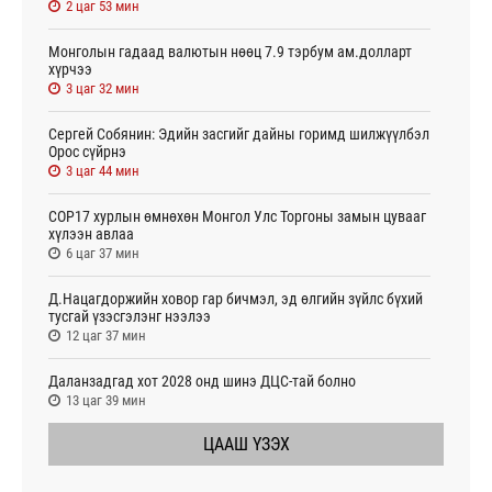
2 цаг 53 мин
Монголын гадаад валютын нөөц 7.9 тэрбум ам.долларт
хүрчээ
3 цаг 32 мин
Сергей Собянин: Эдийн засгийг дайны горимд шилжүүлбэл
Орос сүйрнэ
3 цаг 44 мин
COP17 хурлын өмнөхөн Монгол Улс Торгоны замын цувааг
хүлээн авлаа
6 цаг 37 мин
Д.Нацагдоржийн ховор гар бичмэл, эд өлгийн зүйлс бүхий
тусгай үзэсгэлэнг нээлээ
12 цаг 37 мин
Даланзадгад хот 2028 онд шинэ ДЦС-тай болно
13 цаг 39 мин
ЦААШ ҮЗЭХ