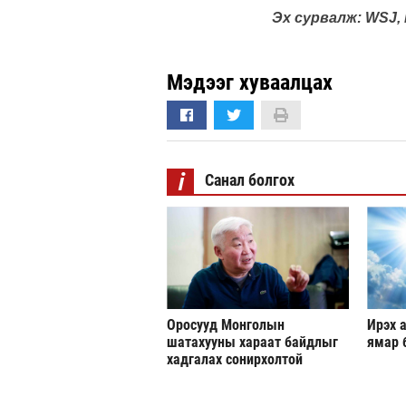
Эх сурвалж: WSJ, 
Мэдээг хуваалцах
i
Санал болгох
Оросууд Монголын
Ирэх а
шатахууны хараат байдлыг
ямар 
хадгалах сонирхолтой