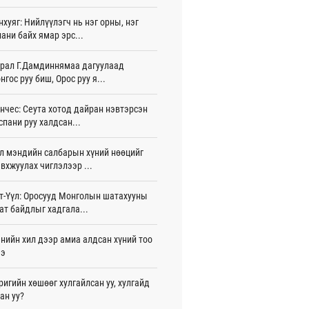
 цаг 6 мин
нхуяг: Нийлүүлэгч нь нэг орны, нэг
ани байх ямар эрс...
лдагч Н.Амарзаяа: 32 хуудастай
н дэвтэр долоо хоногт л дүүрдэг
 цаг 15 мин
рал Г.Дамдиннямаа дагуулаад
нгос руу биш, Орос руу я...
д Фулбрайтын хөтөлбөрөөр 150 гаруй
ол залуус магистрын зэрэг
нчес: Сеута хотод дайран нэвтэрсэн
аалаад байна
спани руу халдсан...
 цаг 44 мин
л мэндийн салбарын хүний нөөцийг
и 80 мянган евро хандивлажээ
вхжуулах чиглэлээр ...
игдөр 11 цаг 30 мин
арын өртэй шатахуун импортлогч ААН-
т-Үүл: Оросууд Монголын шатахууны
йн дансыг битүүмжлэхгүй
ат байдлыг хадгала...
игдөр 11 цаг 20 мин
нийн хил дээр амиа алдсан хүний тоо
пт аагим халуун өдрүүд үргэлжилсээр
ээ
а
игдөр 11 цаг 20 мин
ригийн хөшөөг хулгайлсан уу, хулгайд
ан уу?
тэй шигшээ баг Азийн наадам-д
цохоор бэлтгэлээ хангаж байна