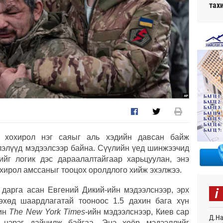
тах
н хохирол нэг саяыг аль хэдийн давсан байж
лэлүүд мэдээлсээр байна. Сүүлийн үед шинжээчид
ийг логик дэс дараалалтайгаар харьцуулан, энэ
охирол амссаныг тооцох оролдлого хийж эхэлжээ.
i
 дарга асан Евгений Дикий-ийн мэдээлснээр, эрх
өхөд шаардлагатай тооноос 1.5 дахин бага хүн
рин
The New York Times
-ийн мэдээлснээр, Киев сар
Д.На
цэрэг дайчилж байгаа. Энэ хоёр мэдээллийг