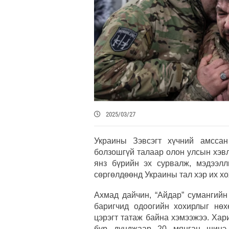
2025/03/27
Украины Зэвсэгт хүчний амсса
болзошгүй талаар олон улсын хэв
янз бүрийн эх сурвалж, мэдээлл
сөргөлдөөнд Украины тал хэр их х
Ахмад дайчин, “Айдар” сумангийн
баригчид одоогийн хохирлыг нөх
цэрэгт татаж байна хэмээжээ. Ха
бүр дунджаар 20 мянган шинэ 