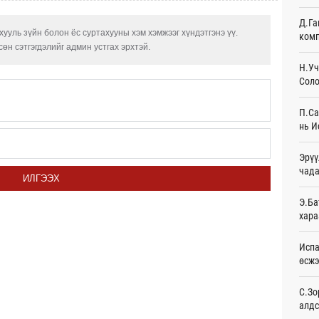
20
Д.Га
ууль зүйн болон ёс суртахууны хэм хэмжээг хүндэтгэнэ үү.
комп
Худа
өн сэтгэгдэлийг админ устгах эрхтэй.
өрий
20
Н.Уч
Соло
АНУ-
монг
П.Са
хамг
нь И
23
Эрүү
Месс
чада
Өч
ИЛГЭЭХ
Татв
Э.Ба
үүди
хара
Өч
Испа
Евро
өсж
байн
Өч
С.Зо
алдс
Эмэг
орол