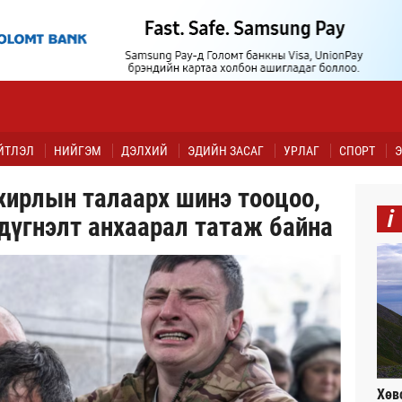
ЙТЛЭЛ
НИЙГЭМ
ДЭЛХИЙ
ЭДИЙН ЗАСАГ
УРЛАГ
СПОРТ
Э
хирлын талаарх шинэ тооцоо,
i
дүгнэлт анхаарал татаж байна
Хөв