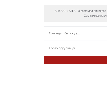
АНХААРУУЛГА: Та сэтгэгдэл бичихдээ х
Хэм хэмжээ зөрчс