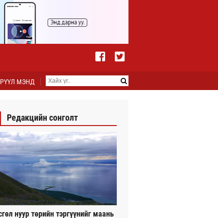
РҮҮЛ МЭНД
Редакцийн сонголт
сгөл нуур төрийн тэргүүнийг маань