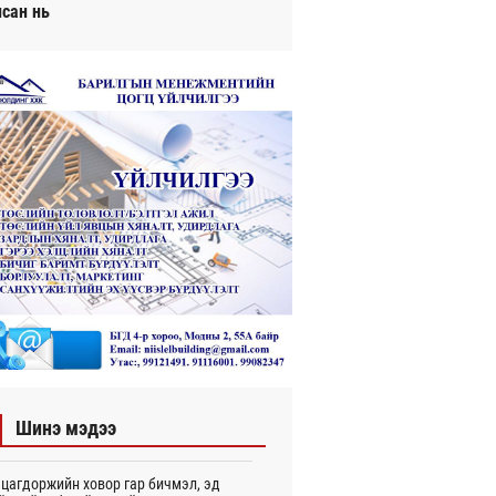
исан нь
Шинэ мэдээ
цагдоржийн ховор гар бичмэл, эд