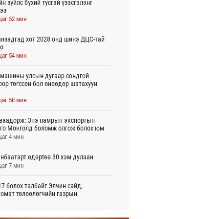
йн зүйлс бүхий тусгай үзэсгэлэнг
ээ
цаг 52 мин
нзадгад хот 2028 онд шинэ ДЦС-тай
о
цаг 54 мин
машины улсын дугаар сондгой
оор төгссөн бол өнөөдөр шатахуун
цаг 58 мин
ваадорж: Энэ намрын экспортын
го Монголд боломж олгож болох юм
цаг 4 мин
нбаатарт өдөртөө 30 хэм дулаан
цаг 7 мин
7 болох талбайг Элчин сайд,
омат төлөөлөгчийн газрын
үүнүүдэд танилцуулав
 цаг 36 мин