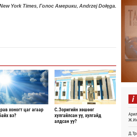
New York Times, Голос Америки, Andrzej Dołęga.
“Дүр
үзэс
19
Энэ 
505.
мянг
19
Шейх
зарл
19
Орон
тарв
19
i
Боло
олон
рав хоногт цаг агаар
С.Зоригийн хөшөөг
сана
Арил
байх вэ?
хулгайлсан уу, хулгайд
19
Ж.И
алдсан уу?
Найм
Д.Тр
10,0