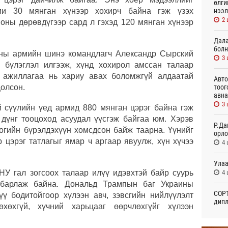
өлги
нээл
ми 30 мянган хүнээр хохирч байна гэж үзэх
2 
 оны дөрөвдүгээр сард л гэхэд 120 мянган хүнээр
Дала
болн
ины армийн шинэ командлагч Александр Сырский
3 
 бүлэглэл илгээж, хүнд хохирол амссан талаар
р ажиллагаа нь хариу авах боломжгүй алдаатай
Авто
тоог
олсон.
авна
3 
 сүүлийн үед армид 880 мянган цэрэг байна гэж
 дүнг тооцоход асуудал үүсгэж байгаа юм. Хэрэв
Р.Да
огийн бүрэлдэхүүн хомсдсон байж таарна. Үүнийг
орло
р цэрэг татлагыг ямар ч аргаар явуулж, хүн хүчээ
4 
Улаа
4 
У гал зогсоох талаар илүү идэвхтэй байр суурь
лбарлаж байна. Дональд Трампын баг Украины
СОР1
ү бодитойгоор хүлээн авч, зэвсгийн нийлүүлэлт
дипл
хөхгүй, хүчний харьцааг өөрчлөхгүйг хүлээн
тэрг
19