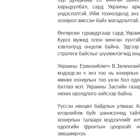
харьцуулбал, сард Украины ар
үндэслэлтэй. Ийм тохиолдолд энэ
хохирол амссан байх магадлалтай.
Өнгөрсөн гуравдугаар сард Укра
Курск мужид олон мянган хүнтэй
хэвлэлүүд онцолж байна. Эдгээ
стратеги байсныг шүүмжлэгчид онц
Украины Ерөнхийлөгч В.Зеленский
мэдэгдсэн ч энэ тоо нь хохирлын
өмнөх хохирлын тоо үнэн бол одо
батлах мэт, Украины Засгийн газа
нөхөх оролдлого хийсээр байна.
Үүссэн нөхцөл байдлын улмаас АН
илэрхийлж буйг шинжээчид тай
хохирлын талаарх мэдээллийг илү
одоогийн фронтын цоорхойг нө
зөвшөөрчээ.