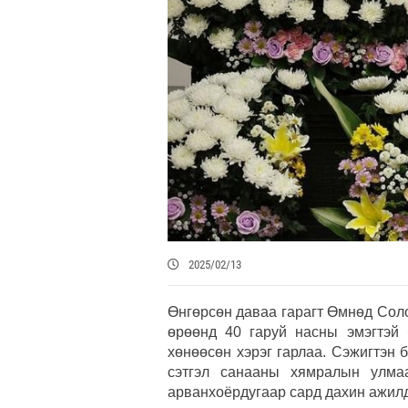
2025/02/13
Өнгөрсөн даваа гарагт Өмнөд Сол
өрөөнд 40 гаруй насны эмэгтэй 
хөнөөсөн хэрэг гарлаа. Сэжигтэн 
сэтгэл санааны хямралын улм
арванхоёрдугаар сард дахин ажилд