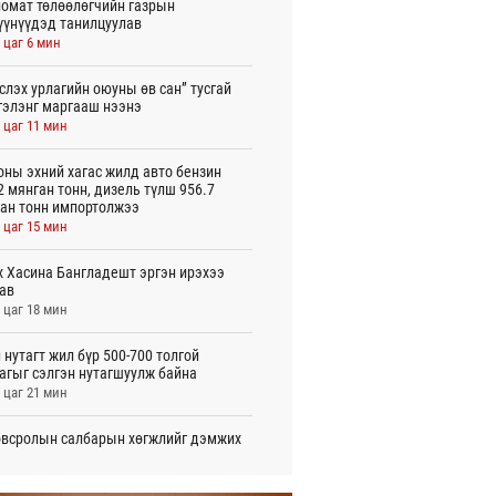
омат төлөөлөгчийн газрын
үүнүүдэд танилцуулав
 цаг 6 мин
слэх урлагийн оюуны өв сан” тусгай
гэлэнг маргааш нээнэ
 цаг 11 мин
оны эхний хагас жилд авто бензин
2 мянган тонн, дизель түлш 956.7
ан тонн импортолжээ
 цаг 15 мин
 Хасина Бангладешт эргэн ирэхээ
ав
 цаг 18 мин
 нутагт жил бүр 500-700 толгой
агыг сэлгэн нутагшуулж байна
 цаг 21 мин
всролын салбарын хөгжлийг дэмжих
 улсын хамтын ажиллагааны талаар
л солилцов
 цаг 26 мин