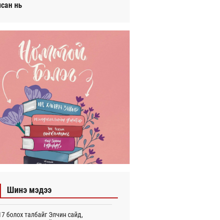
исан нь
Шинэ мэдээ
7 болох талбайг Элчин сайд,