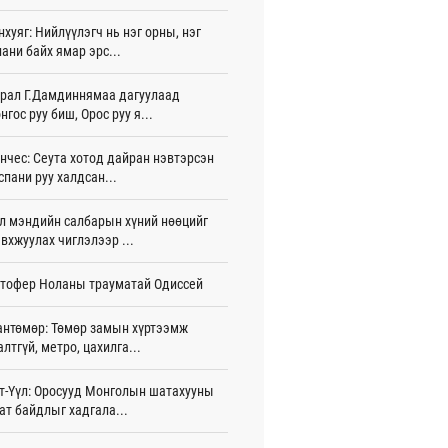
нхуяг: Нийлүүлэгч нь нэг орны, нэг
тэй шигшээ баг Азийн наадам-д
ани байх ямар эрс...
цохоор бэлтгэлээ хангаж байна
 цаг 1 мин
рал Г.Дамдиннямаа дагуулаад
нгос руу биш, Орос руу я...
 өөрчлөгдсөөр байна
 цаг 16 мин
нчес: Сеута хотод дайран нэвтэрсэн
сарын 15-наас улсын дугаарын тэгш,
спани руу халдсан...
гойгоор хөдөлгөөнд оролцоно
 цаг 22 мин
л мэндийн салбарын хүний нөөцийг
вхжуулах чиглэлээр ...
үгээр хорооллын арын замыг өнөөдөр
 23:00 цагаас хаана
тофер Ноланы трауматай Одиссей
 цаг 10 мин
бензин, дизель түлшний онцгой албан
антөмөр: Төмөр замын хүртээмж
арыг тэглэлээ
алтгүй, метро, цахилга...
жигдар 15 цаг 58 мин
т-Үүл: Оросууд Монголын шатахууны
анийн гүнж Евгени гурав дахь хүүхдээ
ат байдлыг хадгала...
йдөж авлаа
жигдар 15 цаг 50 мин