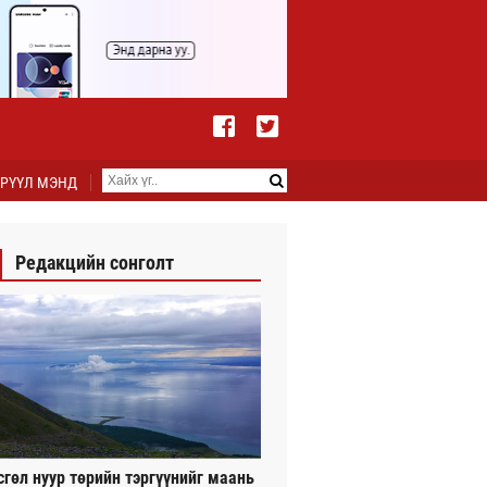
РҮҮЛ МЭНД
Редакцийн сонголт
сгөл нуур төрийн тэргүүнийг маань