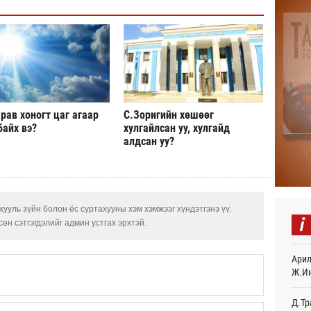
Найм
10,0
11
Худа
өрий
11
рав хоногт цаг агаар
С.Зоригийн хөшөөг
байх вэ?
хулгайлсан уу, хулгайд
АНУ-
алдсан уу?
монг
хамг
15
Месс
15
ууль зүйн болон ёс суртахууны хэм хэмжээг хүндэтгэнэ үү.
i
өн сэтгэгдэлийг админ устгах эрхтэй.
Татв
үүди
Арил
15
Ж.И
Евро
байн
Д.Тр
15