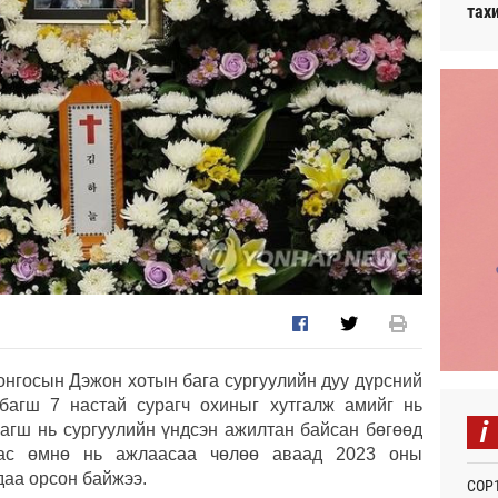
тах
онгосын Дэжон хотын бага сургуулийн дуу дүрсний
багш 7 настай сурагч охиныг хутгалж амийг нь
i
багш нь сургуулийн үндсэн ажилтан байсан бөгөөд
аас өмнө нь ажлаасаа чөлөө аваад 2023 оны
аа орсон байжээ.
СОР1