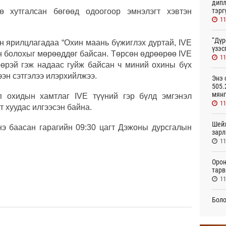
дипл
тэрг
ө хутгалсан бөгөөд одоогоор эмнэлэгт хэвтэн
11
“Дүр
н ярилцлагадаа “Охин маань бүжиглэх дуртай, IVE
үзэс
н болохыг мөрөөддөг байсан. Төрсөн өдрөөрөө IVE
11
гөөрэй гэж надаас гуйж байсан ч миний охины бүх
эн сэтгэлээ илэрхийлжээ.
Энэ 
505.
мянг
п охидын хамтлаг IVE түүний гэр бүлд эмгэнэл
11
т хуудас илгээсэн байна.
Шейх
э баасан гарагийн 09:30 цагт Дэжоны дурсгалын
зарл
11
Орон
тарв
11
Боло
олон
сана
11