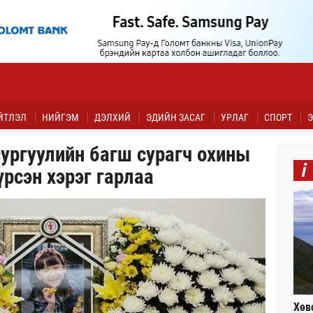
ЙТЛЭЛ
НИЙГЭМ
ДЭЛХИЙ
ЭДИЙН ЗАСАГ
УРЛАГ
СПОРТ
Э
ургуулийн багш сурагч охины
i
рсэн хэрэг гарлаа
Хөв