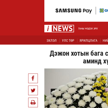
ЭХЛЭЛ
УЛС ТӨР
ЯРИЛЦЛАГА
НИ
Дэжон хотын бага с
аминд хү