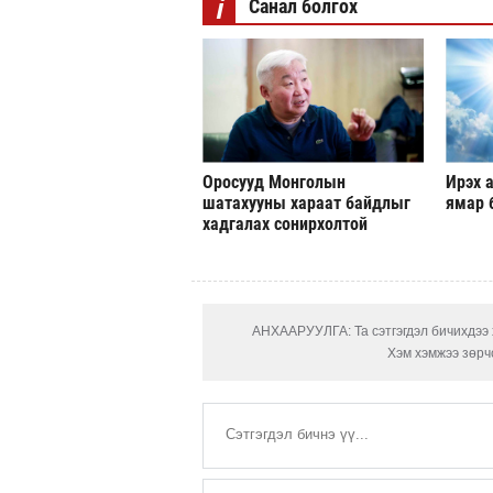
i
Санал болгох
Оросууд Монголын
Ирэх а
шатахууны хараат байдлыг
ямар 
хадгалах сонирхолтой
АНХААРУУЛГА: Та сэтгэгдэл бичихдээ х
Хэм хэмжээ зөрчс