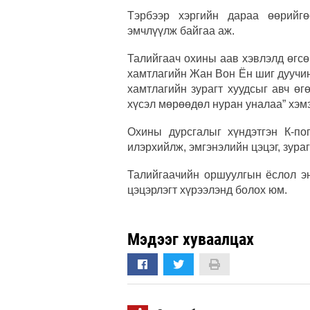
Тэрбээр хэргийн дараа өөрийгө
эмчлүүлж байгаа аж.
Талийгаач охины аав хэвлэлд өгсө
хамтлагийн Жан Вон Ён шиг дуучи
хамтлагийн зурагт хуудсыг авч ө
хүсэл мөрөөдөл нуран уналаа” хэмэ
Охины дурсгалыг хүндэтгэн К-по
илэрхийлж, эмгэнэлийн цэцэг, зураг
Талийгаачийн оршуулгын ёслол эн
цэцэрлэгт хүрээлэнд болох юм.
Мэдээг хуваалцах