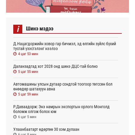
i
Шинэ мэдээ
Д.Нацагдоржийн ховор гар бичмэл, эд өлгийн зүйлс бүхий
тусгай үзэсгэлэнг нээлээ
4 цаг 53 мин
Даланзадгад хот 2028 онд шинэ ДЦС-тай болно
5 цаг 55 мин
Автомашины улсын дугаар сондгой тоогоор төгссөн бол
өнөөдөр шатахуун авна
5 цаг 59 мин
Р.Даваадорж: Энэ намрын экспортын орлого Монголд
боломж олгож болох юм
6 цаг 5 мин
Улаанбаатарт өдөртөө 30 хэм дулаан
6 цаг 8 мин