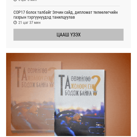
СОР17 болох талбайг Элчин сайд, дипломат төлөөлөгчийн
газрын тэргүүнүүдэд танилцуулав
21 цаг 37 мин
ЦААШ ҮЗЭХ