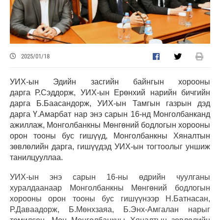
2025/01/18
УИХ-ын Эдийн засгийн байнгын хорооны
дарга Р.Сэддорж, УИХ-ын Ерөнхий нарийн бичгийн
дарга Б.Баасандорж, УИХ-ын Тамгын газрын дэд
дарга Ү.Амарбат нар энэ сарын 16-нд Монголбанканд
ажиллаж, Монголбанкны Мөнгөний бодлогын хорооны
орон тооны бус гишүүд, Монголбанкны Хяналтын
зөвлөлийн дарга, гишүүдэд УИХ-ын тогтоолыг уншиж
танилцууллаа.
УИХ-ын энэ сарын 16-ны өдрийн чуулганы
хуралдаанаар Монголбанкны Мөнгөний бодлогын
хорооны орон тооны бус гишүүнээр Н.Батнасан,
Р.Даваадорж, Б.Мөнхзаяа, Б.Энх-Амгалан нарыг