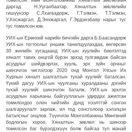
томилсон. Мөн Монголбанкны Хяналтын зөвлөлийн
даргад Н.Ууганбаатар, Хяналтын зөвлөлийн
гишүүнээр С.Лхагвадорж, Г.Тэлмэн, Т.Тэлмэн,
У.Хосжаргал, Д.Энхжаргал, Г.Эрдэнэбаяр нарыг тус
тус томилсон юм.
УИХ-ын Ерөнхий нарийн бичгийн дарга Б.Баасандорж
УИХ-ын тогтоолыг уншиж танилцуулахдаа, өнгөрсөн
30 жилийн хугацаанд УИХ-ын хуулийн биелэлтэд
хяналт тавих онцгой бүрэн эрхэд тулгамдаж байсан
асуудлыг шийдвэрлэх, хууль, эрх зүйн орчныг
шинэчлэх чиглэлээр 2020 онд Монгол Улсын Их
Хурлын хяналт шалгалтын тухай хуулийг баталсан.
Үүний дагуу УИХ-ын чуулганы хуралдааны дэгийн
тухай хуулийг шинэчлэн баталж, УИХ-ын эрхлэх
асуудлын харьяаны байгууллагын удирдах ажилтан
томилохдоо олон нийтийн дунд нээлттэй сонгон
шалгаруулалт зарлаж, ил тод сонсголоор хэлэлцэн
баталсныг онцлов. Түүнчлэн Монголбанкны Мөнгөний
бодлогын хороо, Хяналтын зөвлөл нь шинээр
томилсон баг бүрэлдэхүүн болж байгаа тул манай