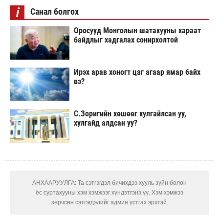
i
Санал болгох
Оросууд Монголын шатахууны хараат
байдлыг хадгалах сонирхолтой
Ирэх арав хоногт цаг агаар ямар байх
вэ?
С.Зоригийн хөшөөг хулгайлсан уу,
хулгайд алдсан уу?
АНХААРУУЛГА: Та сэтгэгдэл бичихдээ хууль зүйн болон
ёс суртахууны хэм хэмжээг хүндэтгэнэ үү. Хэм хэмжээ
зөрчсөн сэтгэгдэлийг админ устгах эрхтэй.