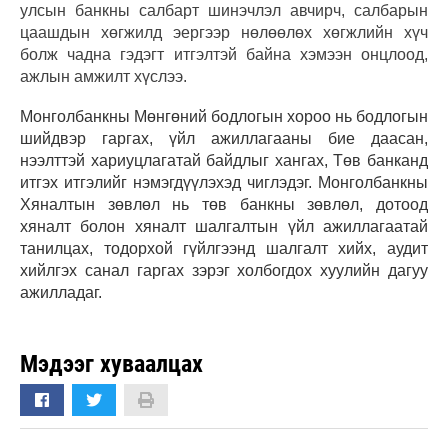
улсын банкны салбарт шинэчлэл авчирч, салбарын
цаашдын хөгжилд эергээр нөлөөлөх хөгжлийн хүч
болж чадна гэдэгт итгэлтэй байна хэмээн онцлоод,
ажлын амжилт хүслээ.
Монголбанкны Мөнгөний бодлогын хороо нь бодлогын
шийдвэр гаргах, үйл ажиллагааны бие даасан,
нээлттэй хариуцлагатай байдлыг хангах, Төв банканд
итгэх итгэлийг нэмэгдүүлэхэд чиглэдэг. Монголбанкны
Хяналтын зөвлөл нь төв банкны зөвлөл, дотоод
хяналт болон хяналт шалгалтын үйл ажиллагаатай
танилцах, тодорхой гүйлгээнд шалгалт хийх, аудит
хийлгэх санал гаргах зэрэг холбогдох хуулийн дагуу
ажилладаг.
Мэдээг хуваалцах