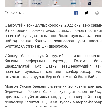
2022/11/10
Санхүүгийн зохицуулах хорооны 2022 оны 11-р сарын
9-ний өдрийн ээлжит хуралдаанаар Голомт банкийг
нээлттэй хувьцаат компани болж, хувьцаагаа олон
нийтэд санал болгохыг зөвшөөрөн үнэт цаасны
бүртгэлд бүртгэхээр шийдвэрлэлээ.
Ийнхүү банкны тухай хуулийн нэмэлт өөрчлөлт,
банкны реформын хүрээнд Голомт банк
шаардлагатай бүх шатны зөвшөөрлүүдийг авч,
нээлттэй хувьцаат компани хэлбэртэйгээр үйл
ажиллагаагаа явуулах бүрэн боломжтой болж байна.
Монгол Улсын банкны системийн 20 хувийг дангаар
бүрдүүлэгч Голомт банкны хувьцааг олон нийтэд
арилжаалах үйл ажиллагаанд үндсэн андеррайтераар
“Инвескор Капитал” ҮЦК ХХК, туслах андеррайтераар