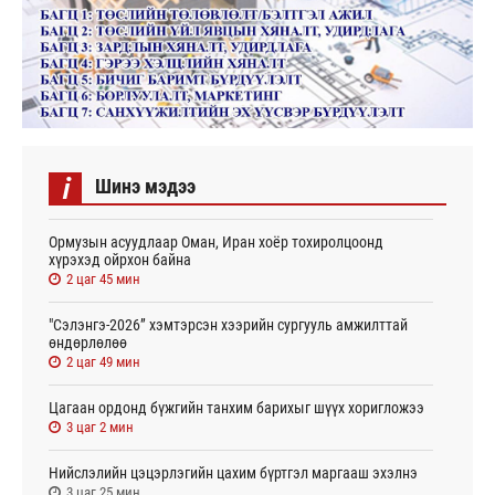
i
Шинэ мэдээ
Ормузын асуудлаар Оман, Иран хоёр тохиролцоонд
хүрэхэд ойрхон байна
2 цаг 45 мин
"Сэлэнгэ-2026” хэмтэрсэн хээрийн сургууль амжилттай
өндөрлөлөө
2 цаг 49 мин
Цагаан ордонд бүжгийн танхим барихыг шүүх хоригложээ
3 цаг 2 мин
Нийслэлийн цэцэрлэгийн цахим бүртгэл маргааш эхэлнэ
3 цаг 25 мин