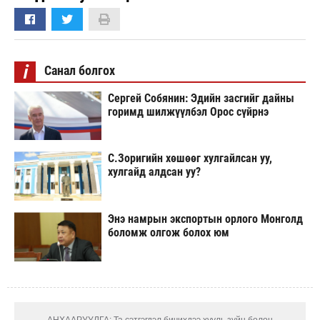
i
Санал болгох
Сергей Собянин: Эдийн засгийг дайны
горимд шилжүүлбэл Орос сүйрнэ
С.Зоригийн хөшөөг хулгайлсан уу,
хулгайд алдсан уу?
Энэ намрын экспортын орлого Монголд
боломж олгож болох юм