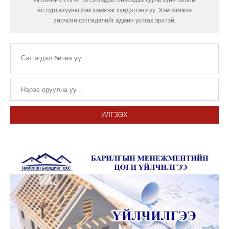
АНХААРУУЛГА: Та сэтгэгдэл бичихдээ хууль зүйн болон
ёс суртахууны хэм хэмжээг хүндэтгэнэ үү. Хэм хэмжээ
зөрчсөн сэтгэгдэлийг админ устгах эрхтэй.
ИЛГЭЭХ