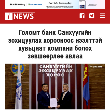
Голомт банк Санхүүгийн
зохицуулах хорооноос нээлттэй
хувьцаат компани болох
зөвшөөрлөө авлаа