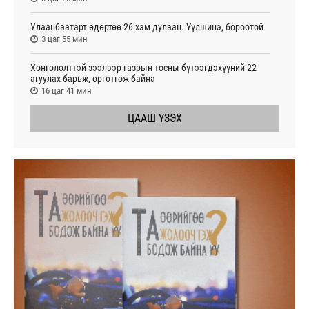
Улаанбаатарт өдөртөө 26 хэм дулаан. Үүлшинэ, бороотой
3 цаг 55 мин
Хөнгөлөлттэй зээлээр газрын тосны бүтээгдэхүүний 22
агуулах барьж, өргөтгөж байна
16 цаг 41 мин
ЦААШ ҮЗЭХ