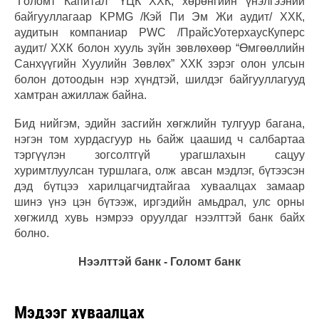
“Голомт Капитал” ҮЦК ХХК, хөрөнгийн үнэлгээний
байгууллагаар KPMG /Кэй Пи Эм Жи аудит/ ХХК,
аудитын компаниар PWC /ПрайсУотерхаусКуперс
аудит/ ХХК болон хууль зүйн зөвлөхөөр “Өмгөөллийн
Санхүүгийн Хуулийн Зөвлөх” ХХК зэрэг олон улсын
болон дотоодын нэр хүндтэй, шилдэг байгууллагууд
хамтран ажиллаж байна.
Бид нийгэм, эдийн засгийн хөгжлийн тулгуур багана,
нэгэн том хурдасгуур нь байж цаашид ч салбартаа
тэргүүлэн зогсолтгүй урагшлахын сацуу
хуримтлуулсан туршлага, олж авсан мэдлэг, бүтээсэн
дэд бүтцээ харилцагчидтайгаа хуваалцах замаар
шинэ үнэ цэн бүтээж, иргэдийн амьдрал, улс орны
хөгжилд хувь нэмрээ оруулдаг нээлттэй банк байх
болно.
Нээлттэй банк - Голомт банк
Мэдээг хуваалцах