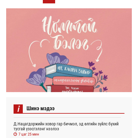
i
Шинэ мэдээ
Д.Нацагдоржийн ховор гар бичмэл, эд өлгийн зүйлс бүхий
тусгай үзэсгэлэнг нээлээ
7 цаг 25 мин