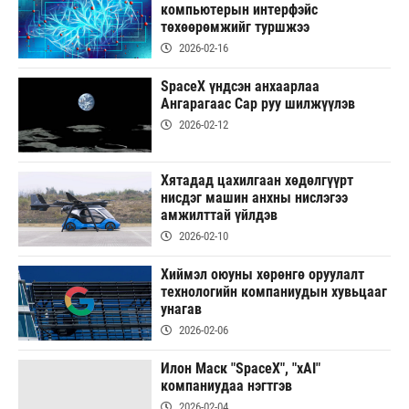
компьютерын интерфэйс
төхөөрөмжийг туршжээ
2026-02-16
SpaceX үндсэн анхаарлаа
Ангарагаас Сар руу шилжүүлэв
2026-02-12
Хятадад цахилгаан хөдөлгүүрт
нисдэг машин анхны нислэгээ
амжилттай үйлдэв
2026-02-10
Хиймэл оюуны хөрөнгө оруулалт
технологийн компаниудын хувьцааг
унагав
2026-02-06
Илон Маск "SpaceX", "xAI"
компаниудаа нэгтгэв
2026-02-04