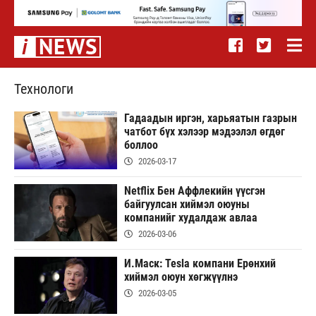
Технологи
Гадаадын иргэн, харьяатын газрын
чатбот бүх хэлээр мэдээлэл өгдөг
боллоо
2026-03-17
Netflix Бен Аффлекийн үүсгэн
байгуулсан хиймэл оюуны
компанийг худалдаж авлаа
2026-03-06
И.Маск: Tesla компани Ерөнхий
хиймэл оюун хөгжүүлнэ
2026-03-05