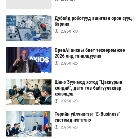
Дубайд роботууд ашиглан орон сууц
барина
2026-01-30
OpenAI анхны биет төхөөрөмжөө
2026 онд танилцуулна
2026-01-25
Шинэ Зуунмод хотод "Цахиурын
хөндий", дата төв байгуулахаар
хэлэлцэв
2026-01-23
Төрийн үйлчилгээг "E-Business"
системд нэгтгэнэ
2026-01-23