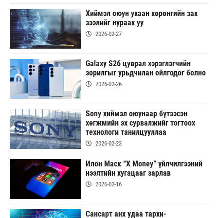
Хиймэл оюун ухаан хөрөнгийн зах
зээлийг нураах уу
2026-02-27
Galaxy S26 цуврал хэрэглэгчийн
зорилгыг урьдчилан ойлгодог болно
2026-02-26
Sony хиймэл оюунаар бүтээсэн
хөгжмийн эх сурвалжийг тогтоох
технологи танилцууллаа
2026-02-23
Илон Маск “X Money” үйлчилгээний
нээлтийн хугацааг зарлав
2026-02-16
Сансарт анх удаа тархи-