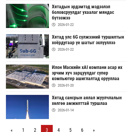
Хятадын эрдэмтэд мэдээлэл
боловсруулдаг ухаалаг мяндас
бүтээжээ
2026-01-22
Хятад улс 6G сүлжээний туршилтын
хоёрдугаар үе шатыг эхлүүллээ
2026-01-22
Илон Маскийн xAI компани асар их
эрчим хүч зарцуулдаг супер
компьютер ашиглалтад орууллаа
2026-01-20
Хятад сансрын аялал жуулчлалын
хөлгөө амжилттай туршлаа
2026-01-14
«
1
2
3
4
5
6
»