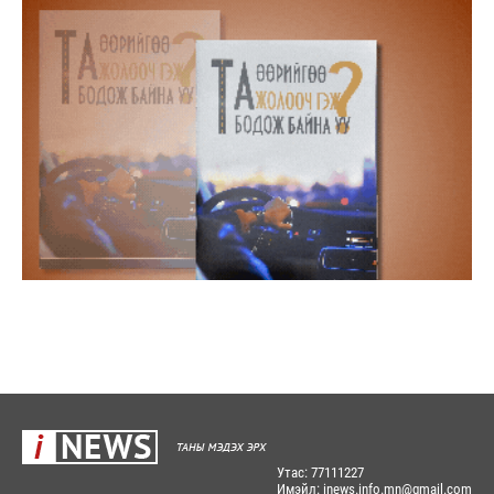
Утас: 77111227
Имэйл: inews.info.mn@gmail.com