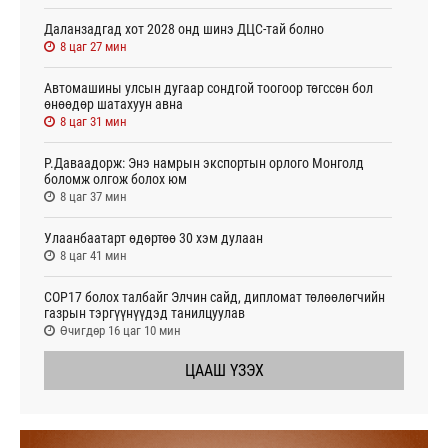
Даланзадгад хот 2028 онд шинэ ДЦС-тай болно
8 цаг 27 мин
Автомашины улсын дугаар сондгой тоогоор төгссөн бол
өнөөдөр шатахуун авна
8 цаг 31 мин
Р.Даваадорж: Энэ намрын экспортын орлого Монголд
боломж олгож болох юм
8 цаг 37 мин
Улаанбаатарт өдөртөө 30 хэм дулаан
8 цаг 41 мин
СОР17 болох талбайг Элчин сайд, дипломат төлөөлөгчийн
газрын тэргүүнүүдэд танилцуулав
Өчигдөр 16 цаг 10 мин
ЦААШ ҮЗЭХ