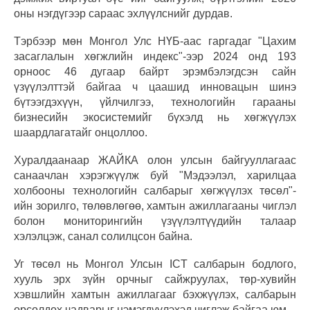
оны нэгдүгээр сараас эхлүүлснийг дурдав.
Тэрбээр мөн Монгол Улс НҮБ-аас гаргадаг "Цахим
засаглалын хөгжлийн индекс"-ээр 2024 онд 193
орноос 46 дугаар байрт эрэмбэлэгдсэн сайн
үзүүлэлттэй байгаа ч цаашид инновацын шинэ
бүтээгдэхүүн, үйлчилгээ, технологийн гарааны
бизнесийн экосистемийг бүхэлд нь хөгжүүлэх
шаардлагатайг онцоллоо.
Хуралдаанаар ЖАЙКА олон улсын байгууллагаас
санаачлан хэрэгжүүлж буй "Мэдээлэл, харилцаа
холбооны технологийн салбарыг хөгжүүлэх төсөл"-
ийн зорилго, төлөвлөгөө, хамтын ажиллагааны чиглэл
болон мониторингийн үзүүлэлтүүдийн талаар
хэлэлцэж, санал солилцсон байна.
Уг төсөл нь Монгол Улсын ICT салбарын бодлого,
хууль эрх зүйн орчныг сайжруулах, төр-хувийн
хэвшлийн хамтын ажиллагааг бэхжүүлэх, салбарын
өрсөлдөх чадварыг нэмэгдүүлэхэд чиглэж байгаа юм.