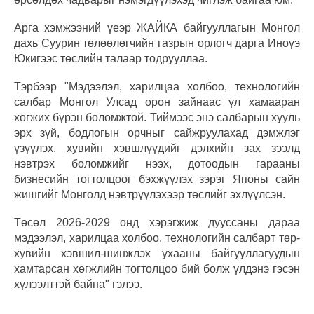
Арга хэмжээний үеэр ЖАЙКА байгууллагын Монгол
дахь Суурин төлөөлөгчийн газрын орлогч дарга Иноүэ
Юкигээс төслийн талаар тодрууллаа.
Тэрбээр "Мэдээлэл, харилцаа холбоо, технологийн
салбар Монгол Улсад орон зайнаас үл хамааран
хөгжих бүрэн боломжтой. Тиймээс энэ салбарын хууль
эрх зүй, бодлогын орчныг сайжруулахад дэмжлэг
үзүүлэх, хувийн хэвшлүүдийг дэлхийн зах зээлд
нэвтрэх боломжийг нээх, дотоодын гарааны
бизнесийн тогтолцоог бэхжүүлэх зэрэг Японы сайн
жишгийг Монголд нэвтрүүлэхээр төслийг эхлүүлсэн.
Төсөл 2026-2029 онд хэрэгжиж дууссаны дараа
мэдээлэл, харилцаа холбоо, технологийн салбарт төр-
хувийн хэвшил-шинжлэх ухааны байгууллагуудын
хамтарсан хөгжлийн тогтолцоо бий болж үлдэнэ гэсэн
хүлээлттэй байна" гэлээ.