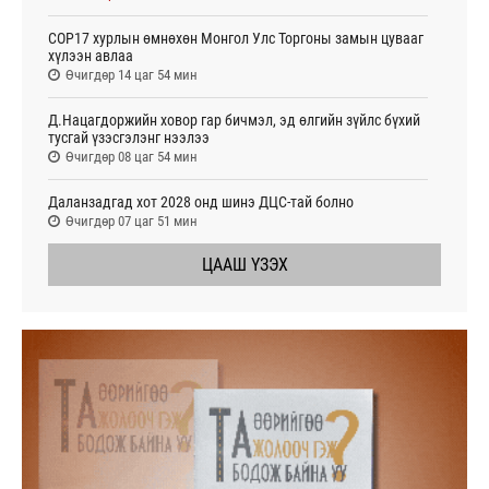
COP17 хурлын өмнөхөн Монгол Улс Торгоны замын цувааг
хүлээн авлаа
Өчигдөр 14 цаг 54 мин
Д.Нацагдоржийн ховор гар бичмэл, эд өлгийн зүйлс бүхий
тусгай үзэсгэлэнг нээлээ
Өчигдөр 08 цаг 54 мин
Даланзадгад хот 2028 онд шинэ ДЦС-тай болно
Өчигдөр 07 цаг 51 мин
ЦААШ ҮЗЭХ