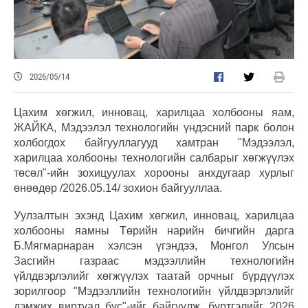
2026/05/14
Цахим хөгжил, инновац, харилцаа холбооны яам,
ЖАЙКА, Мэдээлэл технологийн үндэсний парк болон
холбогдох байгууллагууд хамтран "Мэдээлэл,
харилцаа холбооны технологийн салбарыг хөгжүүлэх
төсөл"-ийн зохицуулах хорооны анхдугаар хурлыг
өнөөдөр /2026.05.14/ зохион байгууллаа.
Уулзалтын эхэнд Цахим хөгжил, инновац, харилцаа
холбооны яамны Төрийн нарийн бичгийн дарга
Б.Мягмарнаран хэлсэн үгэндээ, Монгол Улсын
Засгийн газраас мэдээллийн технологийн
үйлдвэрлэлийг хөгжүүлэх таатай орчныг бүрдүүлэх
зорилгоор "Мэдээллийн технологийн үйлдвэрлэлийг
дэмжих виртуал бүс"-ийг байгуулж, бүртгэлийг 2026