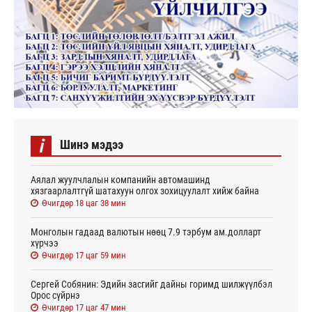
i
Шинэ мэдээ
Аялал жуулчлалын компанийн автомашинд
хязгаарлалтгүй шатахуун олгох зохицуулалт хийж байна
Өчигдөр 18 цаг 38 мин
Монголын гадаад валютын нөөц 7.9 тэрбум ам.долларт
хүрчээ
Өчигдөр 17 цаг 59 мин
Сергей Собянин: Эдийн засгийг дайны горимд шилжүүлбэл
Орос сүйрнэ
Өчигдөр 17 цаг 47 мин