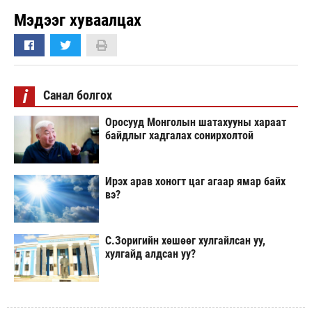
Мэдээг хуваалцах
i
Санал болгох
Оросууд Монголын шатахууны хараат
байдлыг хадгалах сонирхолтой
Ирэх арав хоногт цаг агаар ямар байх
вэ?
С.Зоригийн хөшөөг хулгайлсан уу,
хулгайд алдсан уу?