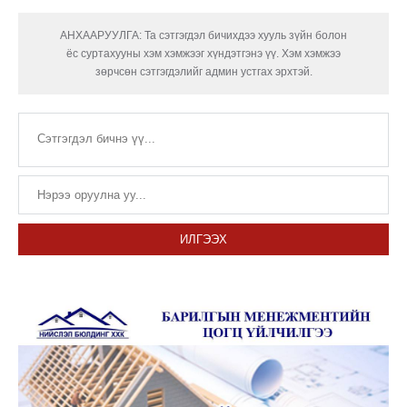
АНХААРУУЛГА: Та сэтгэгдэл бичихдээ хууль зүйн болон
ёс суртахууны хэм хэмжээг хүндэтгэнэ үү. Хэм хэмжээ
зөрчсөн сэтгэгдэлийг админ устгах эрхтэй.
ИЛГЭЭХ