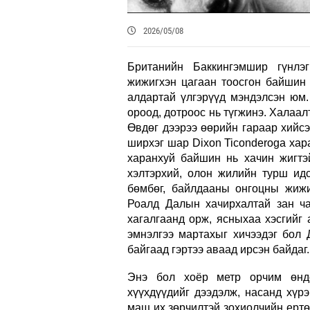
2026/05/08
Британийн Баккингэмшир гүнлэ
жижигхэн цагаан тоосгон байшин 
алдартай үлгэрүүд мэндэлсэн юм.
ороод, дотроос нь түгжинэ. Халаал
Өвдөг дээрээ өөрийн гараар хийсэ
ширхэг шар Dixon Ticonderoga хар
харанхуй байшин нь хачин жигтэ
хэлтэрхий, олон жилийн турш ид
бөмбөг, байлдааны онгоцны жижиг
Роалд Далын хачирхалтай зан ча
хагалгаанд орж, ясныхаа хэсгийг
эмнэлгээ мартахыг хичээдэг бол 
байгаад гэртээ аваад ирсэн байдаг.
Энэ бол хоёр метр орчим өндө
хүүхдүүдийг дээдэлж, насанд хүр
маш их зөрчилтэй зохиолчийн ертө