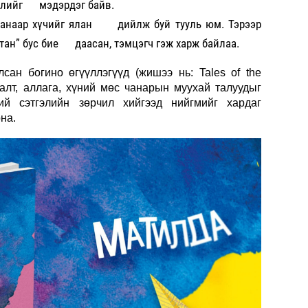
үслийг мэдэрдэг байв.
аанаар хүчийг ялан дийлж буй тууль юм. Тэрээр
ьтан” бус бие даасан, тэмцэгч гэж харж байлаа.
сан богино өгүүллэгүүд (жишээ нь: Tales of the
валт, аллага, хүний мөс чанарын муухай талуудыг
ний сэтгэлийн зөрчил хийгээд нийгмийг хардаг
на.