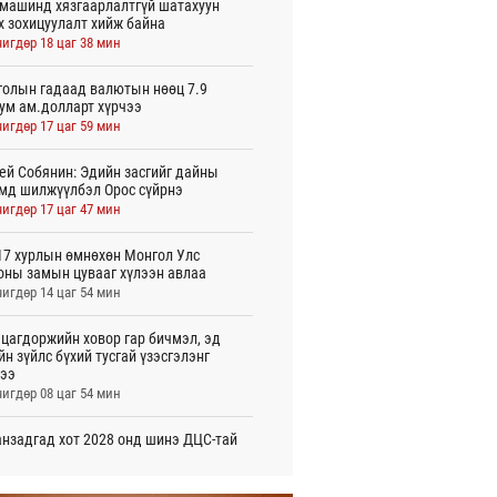
машинд хязгаарлалтгүй шатахуун
х зохицуулалт хийж байна
игдөр 18 цаг 38 мин
олын гадаад валютын нөөц 7.9
ум ам.долларт хүрчээ
игдөр 17 цаг 59 мин
ей Собянин: Эдийн засгийг дайны
мд шилжүүлбэл Орос сүйрнэ
игдөр 17 цаг 47 мин
7 хурлын өмнөхөн Монгол Улс
оны замын цувааг хүлээн авлаа
игдөр 14 цаг 54 мин
цагдоржийн ховор гар бичмэл, эд
йн зүйлс бүхий тусгай үзэсгэлэнг
ээ
игдөр 08 цаг 54 мин
нзадгад хот 2028 онд шинэ ДЦС-тай
о
игдөр 07 цаг 51 мин