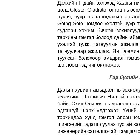
Дэлхийн II дайн эхлэхэд Хааны ни
цөлд Gloster Gladiator онгоц нь ос
цуурч, нүүр нь танигдахын аргаг
Going Solo номдоо үхэлтэй нүүр 
судлаач хожим бичсэн зохиолуу
тархины гэмтэл болоод дайны аймш
үхэлтэй тулж, тагнуулын ажилл
тагнуулчаар ажиллаж, Ян Флеминг
туулсан болохоор амьдрал тэмцэ
шоглоом гэдгийг ойлгожээ.
Гэр бүлийн
Далын хувийн амьдрал нь зохиолу
жүжигчин Патрисия Нилтэй гэрлэ
байв. Охин Оливия нь долоон нас
эдгэшгүй шарх үлдээжээ. Үүний
тархиндаа хүнд гэмтэл авсан ю
шингэнийг гадагшлуулах тусгай хавх
инженерийн сэтгэлгээтэй, тэмцэгч 