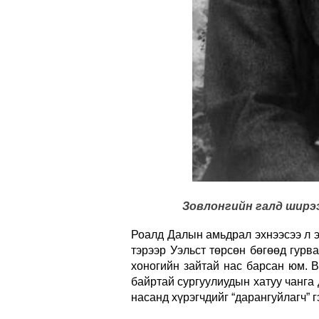
Зовлонгийн галд ширээ
Роалд Далын амьдрал эхнээсээ л э
тэрээр Уэльст төрсөн бөгөөд гурва
хоногийн зайтай нас барсан юм. 
байртай сургуулиудын хатуу чанга 
насанд хүрэгчдийг “дарангуйлагч” г