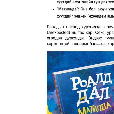
хүүхдийн сэтгэлийн гүн дэх х
"Матильда":
Энэ бол оюун ух
хүүхдийг зөвхөн “өхөөрдөм ам
Роалдын насанд хүрэгчдэд зориул
Unexpected) нь тас хар. Секс, ур
егөөдөн дүрсэлдэг. Эндээс түү
хоржоонтой чадварыг бэлээхэн хар