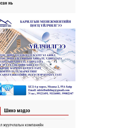
исан нь
Шинэ мэдээ
л жуулчлалын компанийн