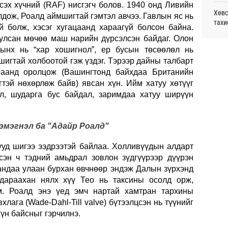
сэх хүчний (RAF) нисгэгч болов. 1940 онд Ливийн
монг
Хөвс
олдож, Роалд аймшигтай гэмтэл авчээ. Гавлын яс нь
хамг
тахи
Ур
үй болж, хэсэг хугацаанд хараагүй болсон байна.
тулсан мөчөө маш нарийн дүрсэлсэн байдаг. Олон
Аун 
Месс
дынх нь “хар хошигнол”, ер бусын төсөөлөл нь
нийг
Ур
игтай холбоотой гэж үздэг. Тэрээр дайны талбарт
агаанд оролцож (Вашингтонд байхдаа Британийн
Татв
УИХ,
тэй нөхөрлөж байв) явсан хүн. Ийм хатуу хөтүүг
үүди
Ур
л, шударга бус байдал, заримдаа хатуу ширүүн
Шата
хува
 эмэгнэл ба "Адайр Роалд"
“Эрх
уд шигээ ээдрээтэй байлаа. Холливүүдын алдарт
Даян
сэн ч тэдний амьдрал зовлон зүдгүүрээр дүүрэн
Д.Ан
андаа улаан бурхан өвчнөөр эндэж Далын зүрхэнд
 дараахан нялх хүү Тео нь таксины осолд орж,
Хөрө
м. Роалд энэ үед эмч нартай хамтран тархины
зээл
лага (Wade-Dahl-Till valve) бүтээлцсэн нь түүнийг
хүн байсныг гэрчилнэ.
Олон
олим