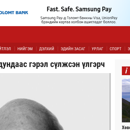
ЙТЛЭЛ
НИЙГЭМ
ДЭЛХИЙ
ЭДИЙН ЗАСАГ
УРЛАГ
СПОРТ
Э
дундаас гэрэл сүлжсэн үлгэрч
i
Хөв