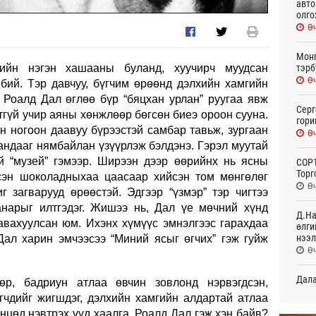
авто
олго
Өч
Монг
тэрб
гийн нэгэн хашааны буланд, хуучирч муудсан
Өч
бий. Тэр давчуу, бүгчим өрөөнд дэлхийн хамгийн
 Роалд Дал өглөө бүр “бяцхан урлан” руугаа явж
Серг
тгүй учир аяны хөнжлөөр бөгсөн биеэ ороон сууна.
гори
н ногоон даавуу бүрээстэй самбар тавьж, зургаан
Өч
андааг нямбайлан үзүүрлэж бэлдэнэ. Гэрэл муутай
й “музей” гэмээр. Ширээн дээр өөрийнх нь ясны
COP1
Торг
сэн шоколадныхаа цаасаар хийсэн том мөнгөлөг
Өч
 загварууд өрөөстэй. Эдгээр “үзмэр” тэр чигтээ
нарыг илтгэдэг. Жишээ нь, Дал үе мөчний хүнд
Д.На
 авахуулсан юм. Ихэнх хүмүүс эмнэлгээс гарахдаа
өлги
нээл
Дал харин эмчээсээ “Миний ясыг өгчих” гэж гуйж
Өч
Дала
р, бадриун атлаа өвчин зовлонд нэрвэгдсэн,
болн
эгчдийг жигшдэг, дэлхийн хамгийн алдартай атлаа
Өч
нцөд нэвтрэх үүд хаалга. Роалд Дал гэж хэн байв?