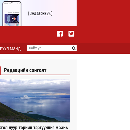
РҮҮЛ МЭНД
Редакцийн сонголт
сгөл нуур төрийн тэргүүнийг маань