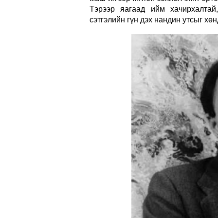
Тэрээр яагаад ийм хачирхалтай
сэтгэлийн гүн дэх нандин утсыг хө