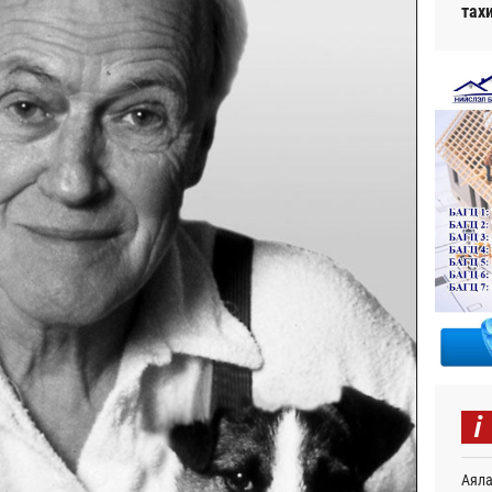
тах
i
Аяла