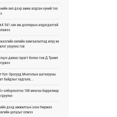
жигдар 16 цаг 01 мин
нийн хил дээр амиа алдсан хүний тоо
ээ
 Хасина Бангладешт эргэн ирэхээ
ав
жигдар 15 цаг 58 мин
eX 541 сая ам.долларын алдагдалтай
ллажээ
 нутагт жил бүр 500-700 толгой
агыг сэлгэн нутагшуулж байна
ккогийн хилийн хамгаалалтад илүү их
жигдар 15 цаг 54 мин
лэг үзүүлнэ гэв
всролын салбарын хөгжлийг дэмжих
лцээ даваа гарагт болно гэж Д.Трамп
 улсын хамтын ажиллагааны талаар
л солилцов
эгджээ
жигдар 15 цаг 50 мин
т-Үүл: Оросууд Монголын шатахууны
дугаар сард Сүхбаатар боомтоор
ат байдлыг хадгала...
17 тонн Аи-92 автобензин импортолжээ
жигдар 15 цаг 40 мин
+ олборлолтоо 188 мянган баррелиар
гдүүлнэ
лдагч Н.Амарзаяа: 32 хуудастай
н дэвтэр долоо хоногт л дүүрдэг
жигдар 15 цаг 31 мин
ийн дээд амжилтын эзэн Нирмал
агийн цогцсыг олжээ
д Фулбрайтын хөтөлбөрөөр 150 гаруй