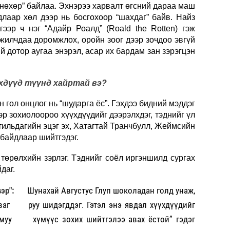
ү нөхөр” байлаа. Эхнэрээ харвалт өгсний дараа маш
длаар хөл дээр нь босгохоор “шахдаг” байв. Найз
COP1
гээр ч нэг “Адайр Роалд” (Roald the Rotten) гэж
сург
жилчдаа доромжлох, оройн зоог дээр зочдоо эвгүй
й дотор аугаа энэрэл, асар их бардам зан зэрэгцэн
Хөшс
Авто
хдүүд түүнд хайртай вэ?
татв
гол онцлог нь “шударга ёс”. Гэхдээ бидний мэддэг
р зохиолоороо хүүхдүүдийг дээрэлхдэг, тэднийг үл
тильдагийн эцэг эх, Хатагтай Транчбулл, Жеймсийн
 байдлаар шийтгэдэг.
 төрөлхийн зэрлэг. Тэднийг соёл иргэншилд сургах
даг.
эр":
Шунахай Августус Глуп шоколадан голд унаж,
уваг руу шидэгддэг. Гэтэл энэ явдал хүүхдүүдийг
 “муу хүмүүс зохих шийтгэлээ авах ёстой” гэдэг