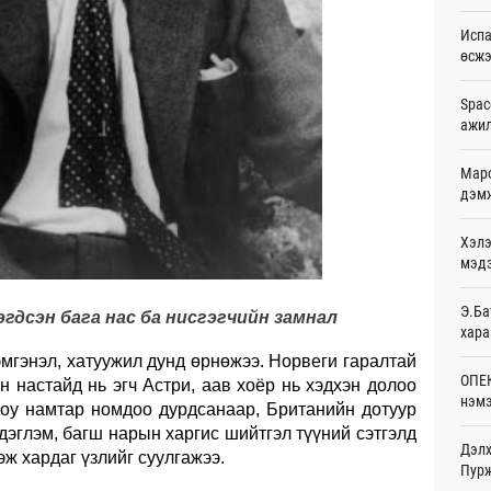
Ур
Испа
өсж
Шейх
зарл
Ур
Spac
ажи
Орон
тарв
Маро
Ур
дэмж
Боло
Хэлэ
олон
сана
мэд
Ур
Э.Ба
гдсэн бага нас ба нисгэгчийн замнал
Найм
хара
10,0
мгэнэл, хатуужил дунд өрнөжээ. Норвеги гаралтай
Ур
ОПЕК
н настайд нь эгч Астри, аав хоёр нь хэдхэн долоо
нэмэ
Худа
Boy намтар номдоо дурдсанаар, Британийн дотуур
өрий
дэглэм, багш нарын харгис шийтгэл түүний сэтгэлд
Ур
Дэлх
эж хардаг үзлийг суулгажээ.
Пурж
АНУ-