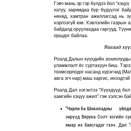
Гэвч мань эр гэр бүлдээ бол “хэцү
хатуу, заримдаа бүр бүдүүлэг бай
нөхөд, хамтран ажиллагсад нь зү
нэрлээгүй юм. Хэвлэлийн газрын а
байдалд оруулахдаа гаргууд. Түүни
оршдог байлаа.
Яагаад хүү
Роалд Далын хүүхдийн зохиолуудын 
уламжлалт ёс суртахуун биш. Тэрээ
тоомсорлодог насанд хүрэгчид (Ма
авга эгч нар) маш харгис, инээдтэй
Роалд Дал нэгэнтээ “Хүүхдүүд бол
хамгийн хэцүү ажил” гэж хэлсэн бай
"Чарли ба Шоколадны үйлдв
зөрүүд Верука Солт хогийн с
ямар их баясгадаг гээч. Дал