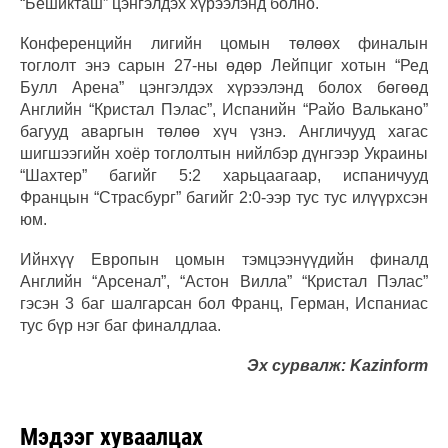
“Бешикташ” цэнгэлдэх хүрээлэнд болно.
Конференцийн лигийн цомын төлөөх финалын
тоглолт энэ сарын 27-ны өдөр Лейпциг хотын “Ред
Булл Арена” цэнгэлдэх хүрээлэнд болох бөгөөд
Английн “Кристал Пэлас”, Испанийн “Райо Валькано”
багууд аваргын төлөө хүч үзнэ. Англичууд хагас
шигшээгийн хоёр тоглолтын нийлбэр дүнгээр Украины
“Шахтер” багийг 5:2 харьцаагаар, испаничууд
Францын “Страсбург” багийг 2:0-ээр тус тус илүүрхсэн
юм.
Ийнхүү Европын цомын тэмцээнүүдийн финалд
Английн “Арсенал”, “Астон Вилла” “Кристал Пэлас”
гэсэн 3 баг шалгарсан бол Франц, Герман, Испаниас
тус бүр нэг баг финалдлаа.
Эх сурвалж: Kazinform
Мэдээг хуваалцах