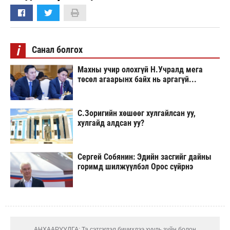
i
Санал болгох
Махны учир олохгүй Н.Учралд мега
төсөл агаарынх байх нь аргагүй...
С.Зоригийн хөшөөг хулгайлсан уу,
хулгайд алдсан уу?
Сергей Собянин: Эдийн засгийг дайны
горимд шилжүүлбэл Орос сүйрнэ
АНХААРУУЛГА: Та сэтгэгдэл бичихдээ хууль зүйн болон