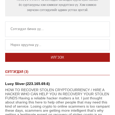
ёс суртахууны хэм хэмжээг хүндэтгэнэ үү. Хэм хэмжээ
зөрчсөн сэтгэгдэлийг админ устгах эрхтэй.
ИЛГЭЭХ
СЭТГЭГДЭЛ (3)
Lucy Sliver (223.165.69.6)
HOW TO RECOVER STOLEN CRYPTOCURRENCY / HIRE A
HACKER WHO CAN HELP YOU IN RECOVERY YOUR STOLEN
FUNDS Having a reliable hacker matters a lot. I just thought
about sharing this here to help other people that may need this
kind of service. Losing crypto to online scammers is too rampant
these days, scammers are getting more intelligent that's why
getting a legitimate expert on recovery of stolen crypto is so