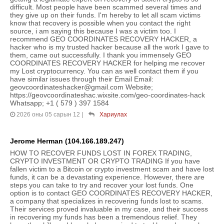
difficult. Most people have been scammed several times and
they give up on their funds. I'm hereby to let all scam victims
know that recovery is possible when you contact the right
source, i am saying this because I was a victim too. I
recommend GEO COORDINATES RECOVERY HACKER, a
hacker who is my trusted hacker because all the work I gave to
them, came out successfully. I thank you immensely GEO
COORDINATES RECOVERY HACKER for helping me recover
my Lost cryptocurrency. You can as well contact them if you
have similar issues through their Email Email:
geovcoordinateshacker@gmail.com Website;
https://geovcoordinateshac.wixsite.com/geo-coordinates-hack
Whatsapp; +1 ( 579 ) 397 1584
2026 оны 05 сарын 12
|
Хариулах
Jerome Herman (104.166.189.247)
HOW TO RECOVER FUNDS LOST IN FOREX TRADING,
CRYPTO INVESTMENT OR CRYPTO TRADING If you have
fallen victim to a Bitcoin or crypto investment scam and have lost
funds, it can be a devastating experience. However, there are
steps you can take to try and recover your lost funds. One
option is to contact GEO COORDINATES RECOVERY HACKER,
a company that specializes in recovering funds lost to scams.
Their services proved invaluable in my case, and their success
in recovering my funds has been a tremendous relief. They