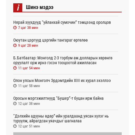
i
Шинэ мэдээ
Нярай хүүхдүүд “уйланхай сумочин” тэмцээнд оролцов
7 цаг 38 мин
Оюутан цэргүүд цэргийн тангараг өргөлөө
9 цаг 28 мин
Б.Батбаатар: Монголд 2-3 тэрбум ам.долларын хөрөнгө
оруулалт орж ирнэ гэсэн тооцоотой ажилласан
11 цаг 54 мин
Олон улсын Монголч Эрдэмтдийн XIII их хурал эхэллээ
11 цаг 58 мин
Оросын мэргэжилтнүүд “Бушер”-т буцан ирж байна
12 цаг 38 мин
“Дэлхийн адууны өдөр”-ийн уралдаанд уясан хүлэг нь
түрүүлж, айрагдсан уяачдыг шагналаа
12 цаг 51 мин