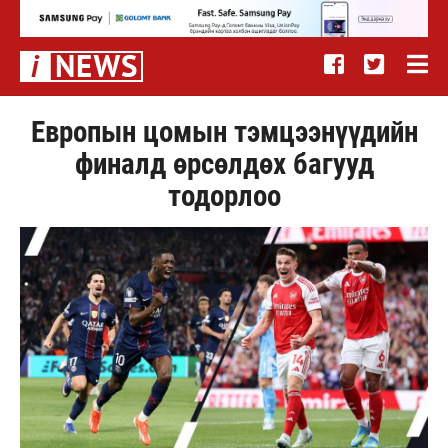
Европын цомын тэмцээнүүдийн
финалд өрсөлдөх багууд
тодорлоо