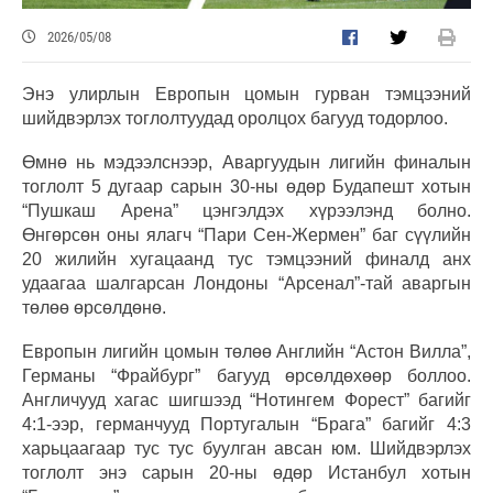
2026/05/08
Энэ улирлын Европын цомын гурван тэмцээний
шийдвэрлэх тоглолтуудад оролцох багууд тодорлоо.
Өмнө нь мэдээлснээр, Аваргуудын лигийн финалын
тоглолт 5 дугаар сарын 30-ны өдөр Будапешт хотын
“Пушкаш Арена” цэнгэлдэх хүрээлэнд болно.
Өнгөрсөн оны ялагч “Пари Сен-Жермен” баг сүүлийн
20 жилийн хугацаанд тус тэмцээний финалд анх
удаагаа шалгарсан Лондоны “Арсенал”-тай аваргын
төлөө өрсөлдөнө.
Европын лигийн цомын төлөө Английн “Астон Вилла”,
Германы “Фрайбург” багууд өрсөлдөхөөр боллоо.
Англичууд хагас шигшээд “Нотингем Форест” багийг
4:1-ээр, германчууд Португалын “Брага” багийг 4:3
харьцаагаар тус тус буулган авсан юм. Шийдвэрлэх
тоглолт энэ сарын 20-ны өдөр Истанбул хотын