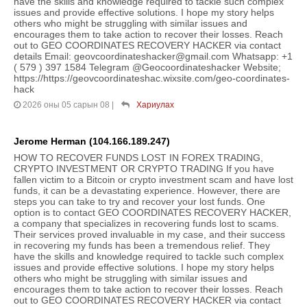
have the skills and knowledge required to tackle such complex
issues and provide effective solutions. I hope my story helps
others who might be struggling with similar issues and
encourages them to take action to recover their losses. Reach
out to GEO COORDINATES RECOVERY HACKER via contact
details Email: geovcoordinateshacker@gmail.com Whatsapp: +1
( 579 ) 397 1584 Telegram @Geocoordinateshacker Website;
https://https://geovcoordinateshac.wixsite.com/geo-coordinates-
hack
2026 оны 05 сарын 08
|
Хариулах
Jerome Herman (104.166.189.247)
HOW TO RECOVER FUNDS LOST IN FOREX TRADING,
CRYPTO INVESTMENT OR CRYPTO TRADING If you have
fallen victim to a Bitcoin or crypto investment scam and have lost
funds, it can be a devastating experience. However, there are
steps you can take to try and recover your lost funds. One
option is to contact GEO COORDINATES RECOVERY HACKER,
a company that specializes in recovering funds lost to scams.
Their services proved invaluable in my case, and their success
in recovering my funds has been a tremendous relief. They
have the skills and knowledge required to tackle such complex
issues and provide effective solutions. I hope my story helps
others who might be struggling with similar issues and
encourages them to take action to recover their losses. Reach
out to GEO COORDINATES RECOVERY HACKER via contact