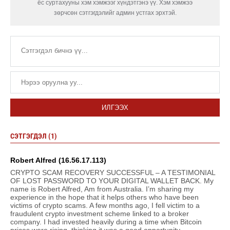
ёс суртахууны хэм хэмжээг хүндэтгэнэ үү. Хэм хэмжээ
зөрчсөн сэтгэгдэлийг админ устгах эрхтэй.
ИЛГЭЭХ
СЭТГЭГДЭЛ (1)
Robert Alfred (16.56.17.113)
CRYPTO SCAM RECOVERY SUCCESSFUL – A TESTIMONIAL
OF LOST PASSWORD TO YOUR DIGITAL WALLET BACK. My
name is Robert Alfred, Am from Australia. I’m sharing my
experience in the hope that it helps others who have been
victims of crypto scams. A few months ago, I fell victim to a
fraudulent crypto investment scheme linked to a broker
company. I had invested heavily during a time when Bitcoin
prices were rising, thinking it was a good opportunity.