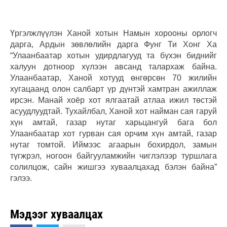
Үргэлжлүүлэн Ханой хотын Намын хорооны орлогч
дарга, Ардын зөвлөлийн дарга Фунг Ти Хонг Ха
“Улаанбаатар хотын удирдлагууд та бүхэн биднийг
халуун дотноор хүлээн авсанд талархаж байна.
Улаанбаатар, Ханой хотууд өнгөрсөн 70 жилийн
хугацаанд олон салбарт үр дүнтэй хамтран ажиллаж
ирсэн. Манай хоёр хот ялгаатай атлаа ижил төстэй
асуудлуудтай. Тухайлбал, Ханой хот найман сая гаруй
хүн амтай, газар нутаг харьцангуй бага бол
Улаанбаатар хот гурван сая орчим хүн амтай, газар
нутаг томтой. Иймээс агаарын бохирдол, замын
түгжрэл, ногоон байгууламжийн чиглэлээр туршлага
солилцож, сайн жишгээ хуваалцахад бэлэн байна”
гэлээ.
Мэдээг хуваалцах