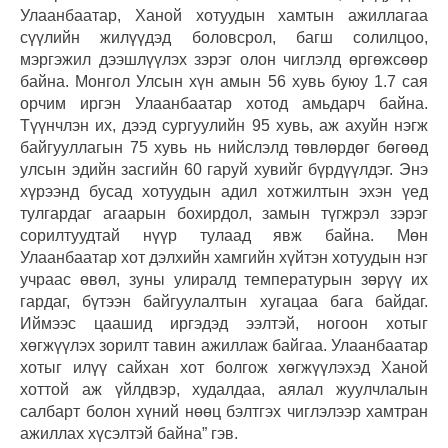
Улаанбаатар, Ханой хотуудын хамтын ажиллагаа
сүүлийн жилүүдэд боловсрол, багш солилцоо,
мэргэжил дээшлүүлэх зэрэг олон чиглэлд өргөжсөөр
байна. Монгол Улсын хүн амын 56 хувь буюу 1.7 сая
орчим иргэн Улаанбаатар хотод амьдарч байна.
Түүнчлэн их, дээд сургуулийн 95 хувь, аж ахуйн нэгж
байгууллагын 75 хувь нь нийслэлд төвлөрдөг бөгөөд
улсын эдийн засгийн 60 гаруй хувийг бүрдүүлдэг. Энэ
хүрээнд бусад хотуудын адил хотжилтын эхэн үед
тулгардаг агаарын бохирдол, замын түгжрэл зэрэг
сорилтуудтай нүүр тулаад явж байна. Мөн
Улаанбаатар хот дэлхийн хамгийн хүйтэн хотуудын нэг
учраас өвөл, зуны улиралд температурын зөрүү их
гардаг, бүтээн байгуулалтын хугацаа бага байдаг.
Иймээс цаашид иргэдэд ээлтэй, ногоон хотыг
хөгжүүлэх зорилт тавин ажиллаж байгаа. Улаанбаатар
хотыг илүү сайхан хот болгож хөгжүүлэхэд Ханой
хоттой аж үйлдвэр, худалдаа, аялал жуулчлалын
салбарт болон хүний нөөц бэлтгэх чиглэлээр хамтран
ажиллах хүсэлтэй байна” гэв.