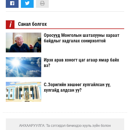
i
Санал болгох
Оросууд Монголын шатахууны хараат
байдлыг хадгалах сонирхолтой
Ирэх арав хоногт цаг агаар ямар байх
вэ?
С.Зоригийн хөшөөг хулгайлсан уу,
хулгайд алдсан уу?
АНХААРУУЛГА: Та сэтгэгдэл бичихдээ хууль зүйн болон