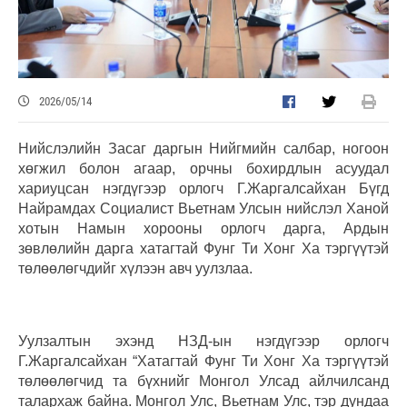
2026/05/14
Нийслэлийн Засаг даргын Нийгмийн салбар, ногоон
хөгжил болон агаар, орчны бохирдлын асуудал
хариуцсан нэгдүгээр орлогч Г.Жаргалсайхан Бүгд
Найрамдах Социалист Вьетнам Улсын нийслэл Ханой
хотын Намын хорооны орлогч дарга, Ардын
зөвлөлийн дарга хатагтай Фунг Ти Хонг Ха тэргүүтэй
төлөөлөгчдийг хүлээн авч уулзлаа.
Уулзалтын эхэнд НЗД-ын нэгдүгээр орлогч
Г.Жаргалсайхан “Хатагтай Фунг Ти Хонг Ха тэргүүтэй
төлөөлөгчид та бүхнийг Монгол Улсад айлчилсанд
талархаж байна. Монгол Улс, Вьетнам Улс, тэр дундаа