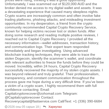
Unfortunately, I was scammed out of $120,000 AUD and the
broker denied me access to my digital wallet and assets. It was
a devastating experience that caused many sleepless nights.
Crypto scams are increasingly common and often involve fake
trading platforms, phishing attacks, and misleading investment
opportunities. In my desperation, a friend from the crypto
community recommended Capital Crypto Recovery Service,
known for helping victims recover lost or stolen funds. After
doing some research and reading multiple positive reviews, I
reached out to Capital Crypto Recovery. I provided all the
necessary information—wallet addresses, transaction history,
and communication logs. Their expert team responded
immediately and began investigating. Using advanced
blockchain tracking techniques, they were able to trace the
stolen Dogecoin, identify the scammer’s wallet, and coordinate
with relevant authorities to freeze the funds before they could be
moved. Incredibly, within 24 hours, Capital Crypto Recovery
successfully recovered the majority of my stolen crypto assets. I
was beyond relieved and truly grateful. Their professionalism,
transparency, and constant communication throughout the
process gave me hope during a very difficult time. If you’ve been
a victim of a crypto scam, I highly recommend them with full
confidence contacting: Email:
Capitalcryptorecover@zohomail.com Telegram:
@Capitalcryptorecover Contact:
Recoverycapital@fastservice.com Call/Text: +1 (336) 390-6684
2026 оны 05 сарын 18
|
Хариулах