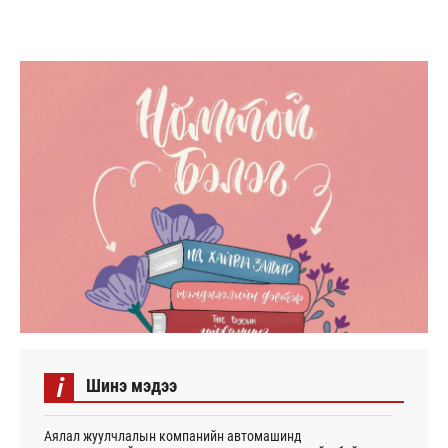
i
Шинэ мэдээ
Аялал жуулчлалын компанийн автомашинд