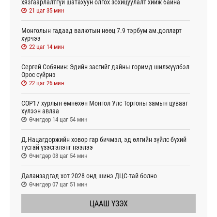
хязгаарлалтгүй шатахуун олгох зохицуулалт хийж байна
21 цаг 35 мин
Монголын гадаад валютын нөөц 7.9 тэрбум ам.долларт
хүрчээ
22 цаг 14 мин
Сергей Собянин: Эдийн засгийг дайны горимд шилжүүлбэл
Орос сүйрнэ
22 цаг 26 мин
COP17 хурлын өмнөхөн Монгол Улс Торгоны замын цувааг
хүлээн авлаа
Өчигдөр 14 цаг 54 мин
Д.Нацагдоржийн ховор гар бичмэл, эд өлгийн зүйлс бүхий
тусгай үзэсгэлэнг нээлээ
Өчигдөр 08 цаг 54 мин
Даланзадгад хот 2028 онд шинэ ДЦС-тай болно
Өчигдөр 07 цаг 51 мин
ЦААШ ҮЗЭХ