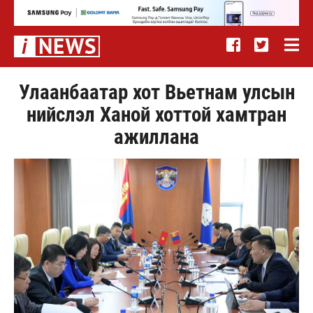
Улаанбаатар хот Вьетнам улсын
нийслэл Ханой хоттой хамтран
ажиллана