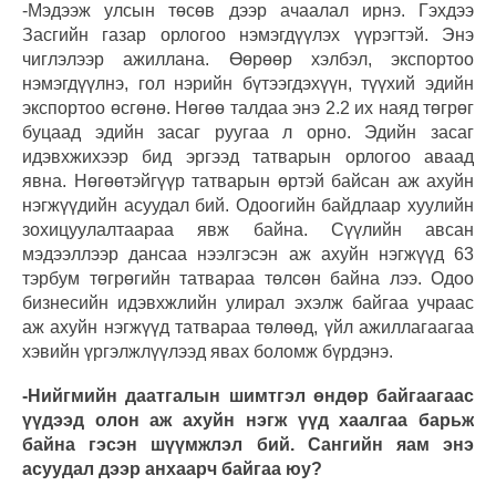
-Мэдээж улсын төсөв дээр ачаалал ирнэ. Гэхдээ
Засгийн газар орлогоо нэмэгдүүлэх үүрэгтэй. Энэ
чиглэлээр ажиллана. Өөрөөр хэлбэл, экспортоо
нэмэгдүүлнэ, гол нэрийн бүтээгдэхүүн, түүхий эдийн
экспортоо өсгөнө. Нөгөө талдаа энэ 2.2 их наяд төгрөг
буцаад эдийн засаг руугаа л орно. Эдийн засаг
идэвхжихээр бид эргээд татварын орлогоо аваад
явна. Нөгөөтэйгүүр татварын өртэй байсан аж ахуйн
нэгжүүдийн асуудал бий. Одоогийн байдлаар хуулийн
зохицуулалтаараа явж байна. Сүүлийн авсан
мэдээллээр дансаа нээлгэсэн аж ахуйн нэгжүүд 63
тэрбум төгрөгийн татвараа төлсөн байна лээ. Одоо
бизнесийн идэвхжлийн улирал эхэлж байгаа учраас
аж ахуйн нэгжүүд татвараа төлөөд, үйл ажиллагаагаа
хэвийн үргэлжлүүлээд явах боломж бүрдэнэ.
-Нийгмийн даатгалын шимтгэл өндөр байгаагаас
үүдээд олон аж ахуйн нэгж үүд хаалгаа барьж
байна гэсэн шүүмжлэл бий. Сангийн яам энэ
асуудал дээр анхаарч байгаа юу?