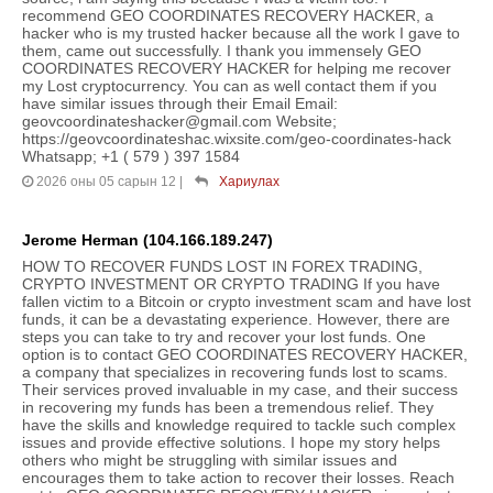
recommend GEO COORDINATES RECOVERY HACKER, a
hacker who is my trusted hacker because all the work I gave to
them, came out successfully. I thank you immensely GEO
COORDINATES RECOVERY HACKER for helping me recover
my Lost cryptocurrency. You can as well contact them if you
have similar issues through their Email Email:
geovcoordinateshacker@gmail.com Website;
https://geovcoordinateshac.wixsite.com/geo-coordinates-hack
Whatsapp; +1 ( 579 ) 397 1584
2026 оны 05 сарын 12
|
Хариулах
Jerome Herman (104.166.189.247)
HOW TO RECOVER FUNDS LOST IN FOREX TRADING,
CRYPTO INVESTMENT OR CRYPTO TRADING If you have
fallen victim to a Bitcoin or crypto investment scam and have lost
funds, it can be a devastating experience. However, there are
steps you can take to try and recover your lost funds. One
option is to contact GEO COORDINATES RECOVERY HACKER,
a company that specializes in recovering funds lost to scams.
Their services proved invaluable in my case, and their success
in recovering my funds has been a tremendous relief. They
have the skills and knowledge required to tackle such complex
issues and provide effective solutions. I hope my story helps
others who might be struggling with similar issues and
encourages them to take action to recover their losses. Reach