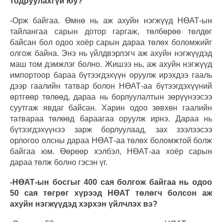
тодруулахгүй юу?
-Орж байгаа. Өмнө нь аж ахуйн нэгжүүд НӨАТ-ын
тайлангаа сарын дотор гаргаж, төлбөрөө төлдөг
байсан бол одоо хоёр сарын дараа төлөх боломжийг
олгож байна. Энэ нь үйлдвэрлэгч аж ахуйн нэгжүүдэд
маш том дэмжлэг болно. Жишээ нь, аж ахуйн нэгжүүд
импортоор бараа бүтээгдэхүүн оруулж ирэхдээ гааль
дээр гаалийн татвар болон НӨАТ-аа бүтээгдэхүүний
өртгөөр төлөөд, дараа нь борлуулалтын зөрүүнээсээ
суутгаж явдаг байсан. Харин одоо зөвхөн гаалийн
татвараа төлөөд бараагаа оруулж ирнэ. Дараа нь
бүтээгдэхүүнээ зарж борлуулаад, зах зээлээсээ
орлогоо олсны дараа НӨАТ-аа төлөх боломжтой болж
байгаа юм. Өөрөөр хэлбэл, НӨАТ-аа хоёр сарын
дараа төлж болно гэсэн үг.
-НӨАТ-ын босгыг 400 сая болгож байгаа нь одоо
50 сая төгрөг хүрээд НӨАТ төлөгч болсон аж
ахуйн нэгжүүдэд хэрхэн үйлчлэх вэ?