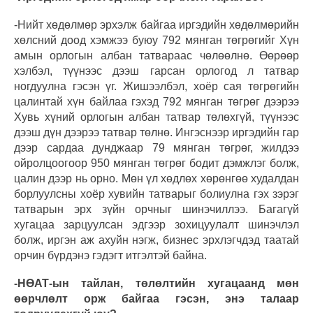
-Нийт хөдөлмөр эрхэлж байгаа иргэдийн хөдөлмөрийн
хөлсний доод хэмжээ буюу 792 мянган төгрөгийг Хүн
амын орлогын албан татвараас чөлөөлнө. Өөрөөр
хэлбэл, түүнээс дээш гарсан орлогод л татвар
ногдуулна гэсэн үг. Жишээлбэл, хоёр сая төгрөгийн
цалинтай хүн байлаа гэхэд 792 мянган төгрөг дээрээ
Хувь хүний орлогын албан татвар төлөхгүй, түүнээс
дээш дүн дээрээ татвар төлнө. Ингэснээр иргэдийн гар
дээр сардаа дунджаар 79 мянган төгрөг, жилдээ
ойролцоогоор 950 мянган төгрөг бодит дэмжлэг болж,
цалин дээр нь орно. Мөн үл хөдлөх хөрөнгөө худалдан
борлуулсны хоёр хувийн татварыг болиулна гэх зэрэг
татварын эрх зүйн орчныг шинэчиллээ. Багагүй
хугацаа зарцуулсан эдгээр зохицуулалт шинэчлэл
болж, иргэн аж ахуйн нэгж, бизнес эрхлэгчдэд таатай
орчин бүрдэнэ гэдэгт итгэлтэй байна.
-НӨАТ-ын тайлан, төлөлтийн хугацаанд мөн
өөрчлөлт орж байгаа гэсэн, энэ талаар