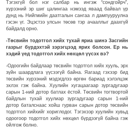
Тэгэхгүй бол нэг салбар нь ингэж “сондгойрч”,
хүрээний эр шиг цалингаа нэмээд яваад байвал үр
дүнд нь Нийгмийн даатгалын сангаа л дампууруулна
гэсэн үг. Эцэстээ улсын төсөв тэр ачааллыг даахгүй
байдалд орно.
-Төсвийн тодотгол хийх тухай яриа шинэ Засгийн
газрыг бүрдэхтэй зэрэгцээд ярих болсон. Ер нь
хэдий үед тодотгол хийх нөхцөл үүсэх вэ?
-Одоогийн байдлаар төсвийн тодотгол хийх хууль, эрх
зүйн шаардлага үүсээгүй байна. Яагаад гэхээр бид
төсвийн хүрээний мэдэгдлээ өргөн бариад хэлэлцэж
эхлэх гэж байна. Хуулийн хугацаагаар зургадугаар
сарын 1-ний дотор батлах ёстой. Төсвийн тогтвортой
байдлын тухай хуулиар зургадугаар сарын 1-ний
дотор баталснаас хойш гурван сарын дотор төсвийн
тодотгол хийхийг хориглодог. Тэгэхээр хуулийн хувьд
одоогоор тодотгол хийх нөхцөл бүрдээгүй байна гэж
ойлгож болно.