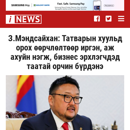
З.Мэндсайхан: Татварын хуульд
орох өөрчлөлтөөр иргэн, аж
ахуйн нэгж, бизнес эрхлэгчдэд
таатай орчин бүрдэнэ