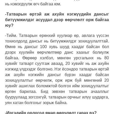
нь нэмэгдүүлж өгч байгаа юм.
-Татварын өртэй аж ахуйн нэгжүүдийн дансыг
битүүмжилдэг асуудал дээр өөрчлөлт орж байгаа
юу?
-Тийм. Татварын ерөнхий хуулиар өр, авлага үүссэн
тохиолдолд дансыг нь битүүмжилдэг зохицуулалттай.
Өмнө нь дансыг 100 хувь шууд хаадаг байсан бол
дээрх хуулийн өөрчлөлтөөр данс хаахыг болиулж
байгаа. Өөрөөр хэлбэл, мөнгөн урсгалынх нь 80
хувийг татварт суутгаж аваад, 20 хувийг нь аж ахуйн
нэгжид үлдээдэг болгоно. Нэг ёсондоо татварын өртэй
аж ахуйн нэгжийн дансыг бүрэн хаадаг байсан
зохицуулалтыг өөрчилж, орж ирж буй мөнгөний 20
хувийг ашиглах боломжтой болгох ийм зохицуулалтыг
өргөн барилаа. Бид зөвхөн татварын ачааллыг
бууруулаад зогсохгүй, татварын орчныг илүү шударга,
уян хатан болгохыг зорьж байна.
-Иргэдийн орлогод ямар өөрчлөлт гарах вэ?