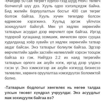
-Өчигдөр 50 сая төгрөгт хүрлээ гээд шууд НӨАТ төлөгч
болчихгүй шүү дээ. Хууль одоо хэлэлцэгдэж байна.
Бид жилийн борлуулалтын босгыг 400 сая төгрөг
болгож байгаа. Хууль хүчин төгөлдөр болсон
өдрөөсөө хэрэгжинэ. Хуульд эргэж үйлчлэх
зохицуулалт байхгүй. Мөн үл хөдлөх хөрөнгийн
татварын асуудал дээр өөрчлөлт орж байгаа. Иргэд
тодорхой хугацаанд эзэмшиж, өмчилсөн орон сууцаа
худалдахад хоёр хувийн үл хөдлөх хөрөнгийн татвар
авдаг байсан. Энэ татварыг болиулж байгаа. Эдгээр
өөрчлөлтийн эдийн засгийн нөлөөллийг хэрхэн тооцож
байгаа вэ гэж. Нийтдээ 2.2 их наяд төгрөгийн
татварын орлого аж ахуйн нэгж, иргэд дээр үлдэнэ
гэсэн үг. Энэ хэмжээгээр аж ахуйн нэгжүүд бизнесээ
төлөвлөх, хөрөнгө оруулалтаа нэмэгдүүлэх боломжтой
болно.
-Татварын бодлогыг хөнгөлөх нь нөгөө талдаа
улсын төсөвт хүндрэл учруулдаг. Энэ асуудлыг
яаж зохицуулж байгаа вэ?