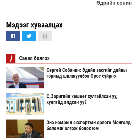
Өдрийн сонин
Мэдээг хуваалцах
i
Санал болгох
Сергей Собянин: Эдийн засгийг дайны
горимд шилжүүлбэл Орос сүйрнэ
С.Зоригийн хөшөөг хулгайлсан уу,
хулгайд алдсан уу?
Энэ намрын экспортын орлого Монголд
боломж олгож болох юм