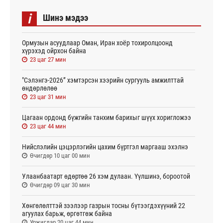
i
Шинэ мэдээ
Ормузын асуудлаар Оман, Иран хоёр тохиролцоонд
хүрэхэд ойрхон байна
23 цаг 27 мин
"Сэлэнгэ-2026” хэмтэрсэн хээрийн сургууль амжилттай
өндөрлөлөө
23 цаг 31 мин
Цагаан ордонд бүжгийн танхим барихыг шүүх хоригложээ
23 цаг 44 мин
Нийслэлийн цэцэрлэгийн цахим бүртгэл маргааш эхэлнэ
Өчигдөр 10 цаг 00 мин
Улаанбаатарт өдөртөө 26 хэм дулаан. Үүлшинэ, бороотой
Өчигдөр 09 цаг 30 мин
Хөнгөлөлттэй зээлээр газрын тосны бүтээгдэхүүний 22
агуулах барьж, өргөтгөж байна
Уржигдар 20 цаг 44 мин