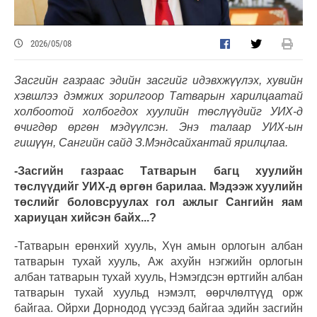
2026/05/08
Засгийн газраас эдийн засгийг идэвхжүүлэх, хувийн
хэвшлээ дэмжих зорилгоор Татварын харилцаатай
холбоотой холбогдох хуулийн төслүүдийг УИХ-д
өчигдөр өргөн мэдүүлсэн. Энэ талаар УИХ-ын
гишүүн, Сангийн сайд З.Мэндсайхантай ярилцлаа.
-Засгийн газраас Татварын багц хуулийн
төслүүдийг УИХ-д өргөн барилаа. Мэдээж хуулийн
төслийг боловсруулах гол ажлыг Сангийн яам
хариуцан хийсэн байх...?
-Татварын ерөнхий хууль, Хүн амын орлогын албан
татварын тухай хууль, Аж ахуйн нэгжийн орлогын
албан татварын тухай хууль, Нэмэгдсэн өртгийн албан
татварын тухай хуульд нэмэлт, өөрчлөлтүүд орж
байгаа. Ойрхи Дорнодод үүсээд байгаа эдийн засгийн