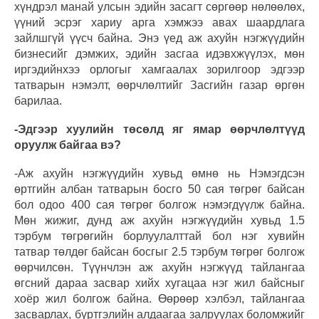
хүндрэл манай улсын эдийн засагт сөргөөр нөлөөлөх,
үүний эсрэг хариу арга хэмжээ авах шаардлага
зайлшгүй үүсч байна. Энэ үед аж ахуйн нэгжүүдийн
бизнесийг дэмжих, эдийн засгаа идэвхжүүлэх, мөн
иргэдийнхээ орлогыг хамгаалах зорилгоор эдгээр
татварын нэмэлт, өөрчлөлтийг Засгийн газар өргөн
барилаа.
-Эдгээр хуулийн төсөлд яг ямар өөрчлөлтүүд
оруулж байгаа вэ?
-Аж ахуйн нэгжүүдийн хувьд өмнө нь Нэмэгдсэн
өртгийн албан татварын босго 50 сая төгрөг байсан
бол одоо 400 сая төгрөг болгож нэмэгдүүлж байна.
Мөн жижиг, дунд аж ахуйн нэгжүүдийн хувьд 1.5
тэрбум төгрөгийн борлуулалттай бол нэг хувийн
татвар төлдөг байсан босгыг 2.5 тэрбум төгрөг болгож
өөрчилсөн. Түүнчлэн аж ахуйн нэгжүүд тайлангаа
өгсний дараа засвар хийх хугацаа нэг жил байсныг
хоёр жил болгож байна. Өөрөөр хэлбэл, тайлангаа
засварлах, бүртгэлийн алдаагаа залруулах боломжийг