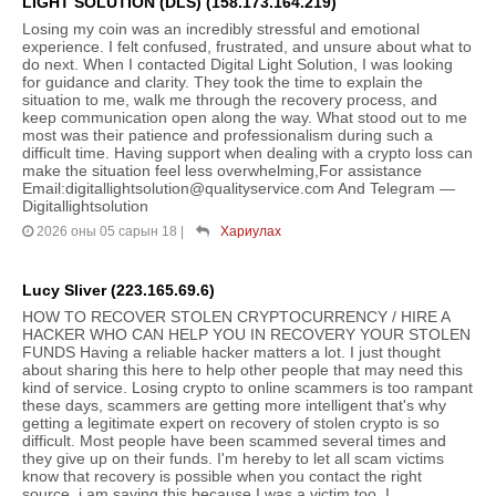
LIGHT SOLUTION (DLS) (158.173.164.219)
Losing my coin was an incredibly stressful and emotional
experience. I felt confused, frustrated, and unsure about what to
do next. When I contacted Digital Light Solution, I was looking
for guidance and clarity. They took the time to explain the
situation to me, walk me through the recovery process, and
keep communication open along the way. What stood out to me
most was their patience and professionalism during such a
difficult time. Having support when dealing with a crypto loss can
make the situation feel less overwhelming,For assistance
Email:digitallightsolution@qualityservice.com And Telegram —
Digitallightsolution
2026 оны 05 сарын 18
|
Хариулах
Lucy Sliver (223.165.69.6)
HOW TO RECOVER STOLEN CRYPTOCURRENCY / HIRE A
HACKER WHO CAN HELP YOU IN RECOVERY YOUR STOLEN
FUNDS Having a reliable hacker matters a lot. I just thought
about sharing this here to help other people that may need this
kind of service. Losing crypto to online scammers is too rampant
these days, scammers are getting more intelligent that's why
getting a legitimate expert on recovery of stolen crypto is so
difficult. Most people have been scammed several times and
they give up on their funds. I'm hereby to let all scam victims
know that recovery is possible when you contact the right
source, i am saying this because I was a victim too. I