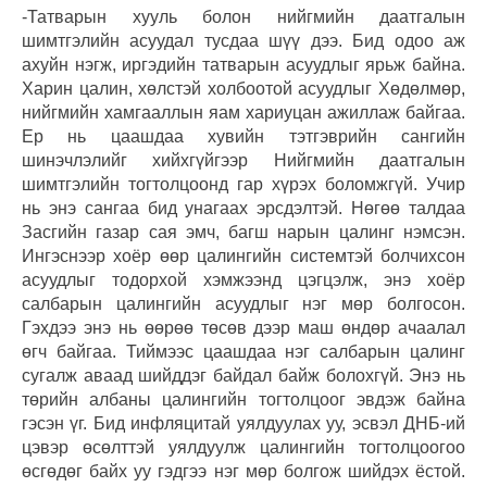
-Татварын хууль болон нийгмийн даатгалын
шимтгэлийн асуудал тусдаа шүү дээ. Бид одоо аж
ахуйн нэгж, иргэдийн татварын асуудлыг ярьж байна.
Харин цалин, хөлстэй холбоотой асуудлыг Хөдөлмөр,
нийгмийн хамгааллын яам хариуцан ажиллаж байгаа.
Ер нь цаашдаа хувийн тэтгэврийн сангийн
шинэчлэлийг хийхгүйгээр Нийгмийн даатгалын
шимтгэлийн тогтолцоонд гар хүрэх боломжгүй. Учир
нь энэ сангаа бид унагаах эрсдэлтэй. Нөгөө талдаа
Засгийн газар сая эмч, багш нарын цалинг нэмсэн.
Ингэснээр хоёр өөр цалингийн системтэй болчихсон
асуудлыг тодорхой хэмжээнд цэгцэлж, энэ хоёр
салбарын цалингийн асуудлыг нэг мөр болгосон.
Гэхдээ энэ нь өөрөө төсөв дээр маш өндөр ачаалал
өгч байгаа. Тиймээс цаашдаа нэг салбарын цалинг
сугалж аваад шийддэг байдал байж болохгүй. Энэ нь
төрийн албаны цалингийн тогтолцоог эвдэж байна
гэсэн үг. Бид инфляцитай уялдуулах уу, эсвэл ДНБ-ий
цэвэр өсөлттэй уялдуулж цалингийн тогтолцоогоо
өсгөдөг байх уу гэдгээ нэг мөр болгож шийдэх ёстой.