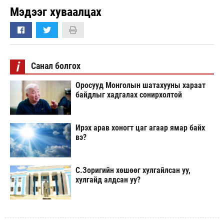
Мэдээг хуваалцах
i
Санал болгох
Оросууд Монголын шатахууны хараат
байдлыг хадгалах сонирхолтой
Ирэх арав хоногт цаг агаар ямар байх
вэ?
С.Зоригийн хөшөөг хулгайлсан уу,
хулгайд алдсан уу?