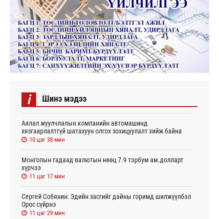
i
Шинэ мэдээ
Аялал жуулчлалын компанийн автомашинд
хязгаарлалтгүй шатахуун олгох зохицуулалт хийж байна
10 цаг 38 мин
Монголын гадаад валютын нөөц 7.9 тэрбум ам.долларт
хүрчээ
11 цаг 17 мин
Сергей Собянин: Эдийн засгийг дайны горимд шилжүүлбэл
Орос сүйрнэ
11 цаг 29 мин