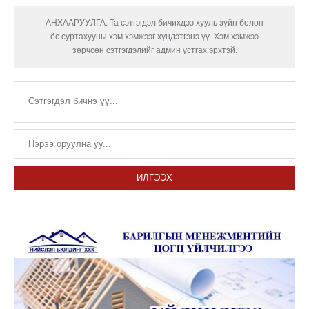
АНХААРУУЛГА: Та сэтгэгдэл бичихдээ хууль зүйн болон
ёс суртахууны хэм хэмжээг хүндэтгэнэ үү. Хэм хэмжээ
зөрчсөн сэтгэгдэлийг админ устгах эрхтэй.
ИЛГЭЭХ