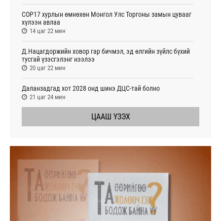
COP17 хурлын өмнөхөн Монгол Улс Торгоны замын цувааг
хүлээн авлаа
14 цаг 22 мин
Д.Нацагдоржийн ховор гар бичмэл, эд өлгийн зүйлс бүхий
тусгай үзэсгэлэнг нээлээ
20 цаг 22 мин
Даланзадгад хот 2028 онд шинэ ДЦС-тай болно
21 цаг 24 мин
ЦААШ ҮЗЭХ