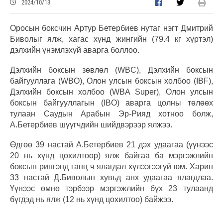
2024/10/13
Оросын боксчин Артур Бетербиев нутаг нэгт Дмитрий
Биволыг ялж, хагас хүнд жингийн (79.4 кг хүртэл)
дэлхийн үнэмлэхүй аварга боллоо.
Дэлхийн боксын зөвлөл (WBC), Дэлхийн боксын
байгууллага (WBO), Олон улсын боксын холбоо (IBF),
Дэлхийн боксын холбоо (WBA Super), Олон улсын
боксын байгууллагын (IBO) аварга цолны төлөөх
тулаан Саудын Арабын Эр-Рияд хотноо болж,
А.Бетербиев шүүгчдийн шийдвэрээр ялжээ.
Өдгөө 39 настай А.Бетербиев 21 дэх удаагаа (үүнээс
20 нь хүнд цохилтоор) ялж байгаа ба мэргэжлийн
боксын рингэнд ганц ч ялагдал хүлээгээгүй юм. Харин
33 настай Д.Биволын хувьд анх удаагаа ялагдлаа.
Үүнээс өмнө тэрбээр мэргэжлийн бүх 23 тулаанд
бүгдэд нь ялж (12 нь хүнд цохилтоо) байжээ.