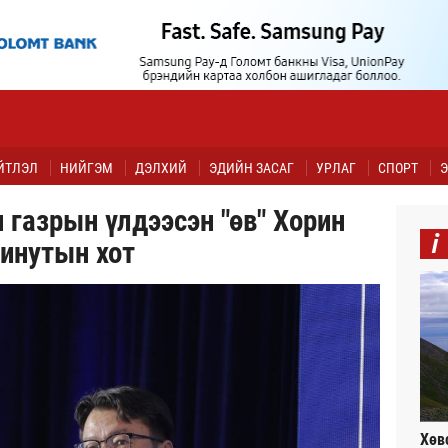
ЙТЛЭЛ
НИЙГЭМ
ДЭЛХИЙ
ЭДИЙН ЗАСАГ
УРЛАГ
СПОРТ
Э
 газрын үлдээсэн "өв" Хорин
i
инутын хот
Хөв