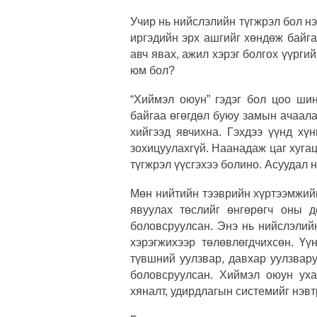
Учир нь нийслэлийн түгжрэл бол н
иргэдийн эрх ашгийг хөндөж байг
авч явах, ажил хэрэг болгох үүргий
юм бол?
“Хиймэл оюун” гэдэг бол цоо шин
байгаа өгөгдөл буюу замын ачаал
хийгээд явчихна. Гэхдээ үүнд хү
зохицуулахгүй. Наанадаж цаг хуга
түгжрэл үүсгэхээ болино. Асуудал н
Мөн
нийтийн тээврийн хүртээмжий
явуулах төслийг өнгөрөгч оны д
боловсруулсан. Энэ нь нийслэлий
хэрэгжихээр төлөвлөгдчихсөн. Ү
түвшний уулзвар, давхар уулзвару
боловсруулсан. Хиймэл оюун ух
хяналт, удирдлагын системийг нэв