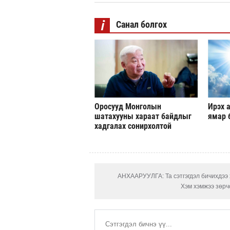
i
Санал болгох
Оросууд Монголын
Ирэх а
шатахууны хараат байдлыг
ямар 
хадгалах сонирхолтой
АНХААРУУЛГА: Та сэтгэгдэл бичихдээ х
Хэм хэмжээ зөрчс