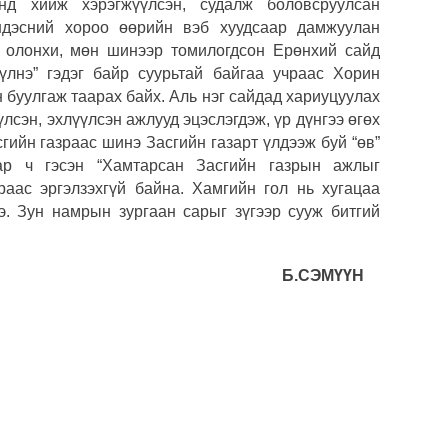
нд хийж хэрэгжүүлсэн, судалж боловсруулсан
МАА-
дэсний хороо өөрийн вэб хуудсаар дамжуулан
чадв
 олонхи, мөн шинээр томилогдсон Ерөнхий сайд
үлнэ” гэдэг байр суурьтай байгаа учраас Хорин
СОР1
 буулгаж таарах байх. Аль нэг сайдад хариуцуулах
угср
лсэн, эхлүүлсэн ажлууд эцэслэгдэж, үр дүнгээ өгөх
гийн газраас шинэ Засгийн газарт үлдээж буй “өв”
Аун 
нийг
ар ч гэсэн “Хамтарсан Засгийн газрын ажлыг
чраас эргэлзэхгүй байна. Хамгийн гол нь хугацаа
УИХ,
э. Зун намрын зургаан сарыг зүгээр сууж битгий
Б.СЭМҮҮН