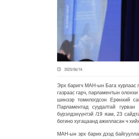
2025/06/16
Эрх баригч МАН-ын Бага хурлаас 
газраас гарч, парламентын олонх
шинээр томилогдсон Ерөнхий са
Парламентад суудалтай гурван 
бүрэлдэхүүнтэй /19 яам, 23 сайдт
богино хугацаанд ажилласан ч хий
МАН-ын эрх барих дээд байгуулла