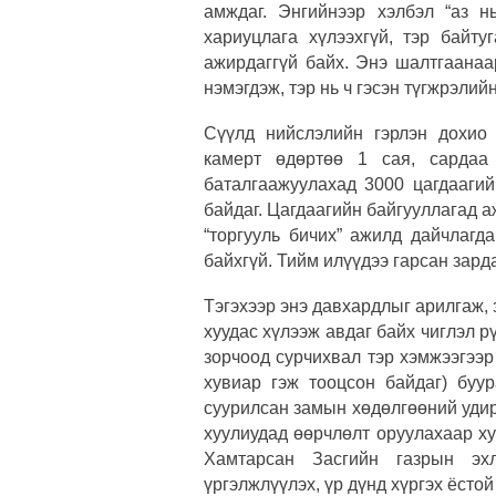
амждаг. Энгийнээр хэлбэл “аз 
хариуцлага хүлээхгүй, тэр байту
ажирдаггүй байх. Энэ шалтгаанаа
нэмэгдэж, тэр нь ч гэсэн түгжрэлий
Сүүлд нийслэлийн гэрлэн дохио
камерт өдөртөө 1 сая, сардаа 
баталгаажуулахад 3000 цагдаагий
байдаг. Цагдаагийн байгууллагад а
“торгууль бичих” ажилд дайчлагд
байхгүй. Тийм илүүдээ гарсан зарда
Тэгэхээр энэ давхардлыг арилгаж, 
хуудас хүлээж авдаг байх чиглэл р
зорчоод сурчихвал тэр хэмжээгээр
хувиар гэж тооцсон байдаг) буу
суурилсан замын хөдөлгөөний уди
хуулиудад өөрчлөлт оруулахаар ху
Хамтарсан Засгийн газрын эхл
үргэлжлүүлэх, үр дүнд хүргэх ёстой