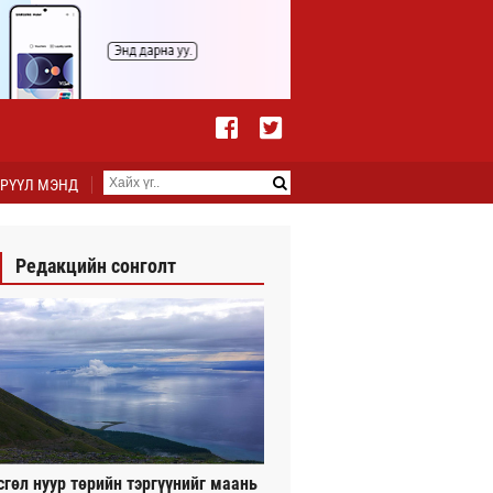
РҮҮЛ МЭНД
Редакцийн сонголт
сгөл нуур төрийн тэргүүнийг маань