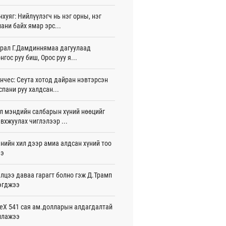
жигдар 16 цаг 01 мин
нхуяг: Нийлүүлэгч нь нэг орны, нэг
ани байх ямар эрс...
 Хасина Бангладешт эргэн ирэхээ
ав
жигдар 15 цаг 58 мин
рал Г.Дамдиннямаа дагуулаад
нгос руу биш, Орос руу я...
 нутагт жил бүр 500-700 толгой
агыг сэлгэн нутагшуулж байна
нчес: Сеута хотод дайран нэвтэрсэн
жигдар 15 цаг 54 мин
спани руу халдсан...
всролын салбарын хөгжлийг дэмжих
л мэндийн салбарын хүний нөөцийг
 улсын хамтын ажиллагааны талаар
л солилцов
вхжуулах чиглэлээр ...
жигдар 15 цаг 50 мин
нийн хил дээр амиа алдсан хүний тоо
дугаар сард Сүхбаатар боомтоор
ээ
17 тонн Аи-92 автобензин импортолжээ
жигдар 15 цаг 40 мин
лцээ даваа гарагт болно гэж Д.Трамп
эгджээ
лдагч Н.Амарзаяа: 32 хуудастай
н дэвтэр долоо хоногт л дүүрдэг
жигдар 15 цаг 31 мин
eX 541 сая ам.долларын алдагдалтай
ллажээ
д Фулбрайтын хөтөлбөрөөр 150 гаруй