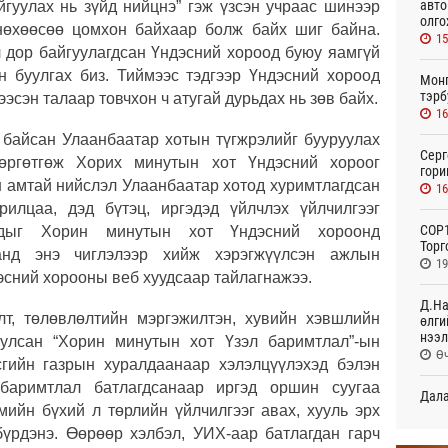
авто
йгуулах нь зүйд нийцнэ” гэж үзсэн учраас шинээр
олго
нөхөөсөө цомхон байхаар болж байх шиг байна.
15
 дор байгуулагдсан Үндэсний хороод буюу яамгүй
н буулгах биз. Тиймээс тэдгээр Үндэсний хороод
Монг
тэрб
ээсэн талаар товчхон ч атугай дурьдах нь зөв байх.
16
байсан Улаанбаатар хотын түгжрэлийг бууруулах
Серг
өргөтгөж Хорих минутын хот Үндэсний хороог
гори
үн амтай нийслэл Улаанбаатар хотод хуримтлагдсан
16
рилцаа, дэд бүтэц, иргэдэд үйлчлэх үйлчилгээг
COP1
удыг Хорин минутын хот Үндэсний хороонд
Торг
аанд энэ чиглэлээр хийж хэрэгжүүлсэн ажлын
19
эсний хорооны веб хуудсаар тайлагнажээ.
Д.На
алт, төлөвлөлтийн мэргэжилтэн, хувийн хэвшлийн
өлги
нээл
уулсан “Хорин минутын хот Үзэл баримтлал”-ын
Өч
сгийн газрын хуралдаанаар хэлэлцүүлэхэд бэлэн
баримтлал батлагдсанаар иргэд оршин суугаа
Дала
мийн бүхий л төрлийн үйлчилгээг авах, хууль эрх
болн
Өч
үрдэнэ. Өөрөөр хэлбэл, УИХ-аар батлагдан гарч