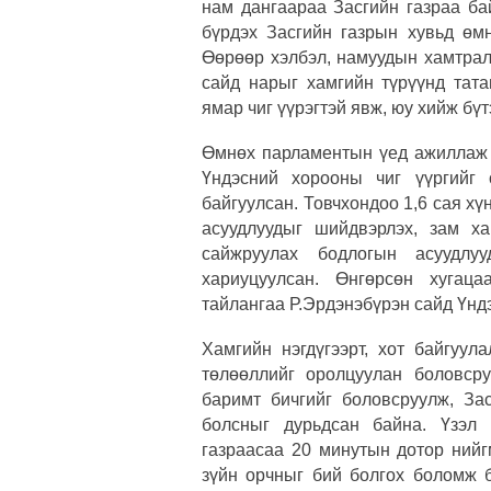
нам дангаараа Засгийн газраа ба
бүрдэх Засгийн газрын хувьд өм
Өөрөөр хэлбэл, намуудын хамтрал
сайд нарыг хамгийн түрүүнд тата
ямар чиг үүрэгтэй явж, юу хийж бүт
Өмнөх парламентын үед ажиллаж 
Үндэсний хорооны чиг үүргийг 
байгуулсан. Товчхондоо 1,6 сая х
асуудлуудыг шийдвэрлэх, зам ха
сайжруулах бодлогын асуудлу
хариуцуулсан. Өнгөрсөн хугац
тайлангаа Р.Эрдэнэбүрэн сайд Үнд
Хамгийн нэгдүгээрт, хот байгуул
төлөөллийг оролцуулан боловср
баримт бичгийг боловсруулж, За
болсныг дурьдсан байна. Үзэл 
газраасаа 20 минутын дотор нийг
зүйн орчныг бий болгох боломж б