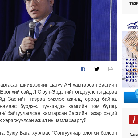
тах
гаргасан шийдвэрийн дагуу АН хамтарсан Засгийн
и Ерөнхий сайд Л.Оюун-Эрдэнийг огцруулсны дараа
йд Засгийн газраа эмхлэх ажилд ороод байна.
намаас бүрдэж, түүхэндээ хамгийн том бүтэц,
ай/ байгуулагдсан хамтарсан Засгийн газар хэдий
i
ж хэрэгжүүлсэн ажил нь чамлахааргүй.
га буюу Бага хурлаас “Сонгуулиар олонхи болсон
Аяла