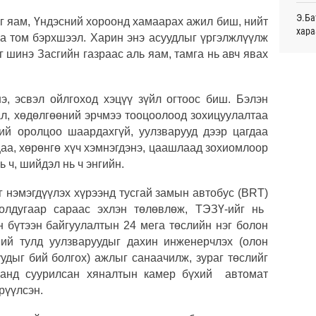
монг
Э.Ба
эг яам, Үндэсний хороонд хамаарах ажил биш, нийт
хамг
хара
Ур
аа том бэрхшээл. Харин энэ асуудлыг үргэлжлүүлж
г шинэ Засгийн газраас аль яам, тамга нь авч явах
Маро
Месс
дэмж
Ур
э, эсвэл ойлгоход хэцүү зүйл огтоос биш. Бэлэн
Татв
ОПЕК
ал, хөдөлгөөний эрчмээ тооцоолоод зохицуулалтаа
үүди
нэмэ
Ур
ний оролцоо шаардахгүй, уулзварууд дээр цагдаа
цаа, хөрөнгө хүч хэмнэгдэнэ, цаашлаад зохиомлоор
Дэлх
ь ч, шийдэл нь ч энгийн.
Пурж
г нэмэгдүүлэх хүрээнд тусгай замын автобус
(BRT)
С.Зо
алдс
олдугаар сараас эхлэн төлөвлөж, ТЭЗҮ-ийг нь
н бүтээн байгуулалтын 24 мега төслийн нэг болон
Хуви
үний тулд уулзваруудыг дахин инженерчлэх
(
олон
төхө
удыг бий болгох
) ажлыг санаачилж, зураг төс
лийг
аанд суурилсан хяналтын камер бүхий автомат
Хөвс
трүүлсэн.
тахи