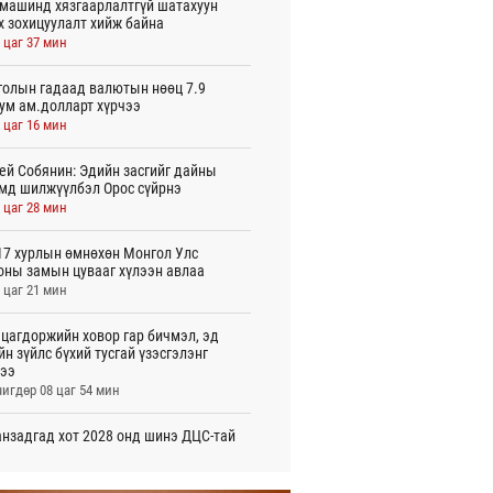
машинд хязгаарлалтгүй шатахуун
х зохицуулалт хийж байна
 цаг 37 мин
олын гадаад валютын нөөц 7.9
ум ам.долларт хүрчээ
 цаг 16 мин
ей Собянин: Эдийн засгийг дайны
мд шилжүүлбэл Орос сүйрнэ
 цаг 28 мин
7 хурлын өмнөхөн Монгол Улс
оны замын цувааг хүлээн авлаа
 цаг 21 мин
цагдоржийн ховор гар бичмэл, эд
йн зүйлс бүхий тусгай үзэсгэлэнг
ээ
игдөр 08 цаг 54 мин
нзадгад хот 2028 онд шинэ ДЦС-тай
о
игдөр 07 цаг 51 мин