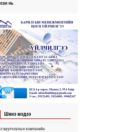
исан нь
Шинэ мэдээ
л жуулчлалын компанийн