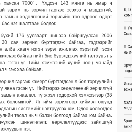
нь хаясан 7000”… Үлдсэн 143 мянга нь ямар ч
Ур
Д.Га
гай зарим нь зөрчил гаргаж эсэхээ ч мэддэггүй,
комп
р замын хөдөлгөөний зөрчлийн тоо өдрөөс өдөрт
Шейх
зарл
н бас нэг шалтгаан болдог.
Ур
Н.Уч
Соло
 бүхий 176 уулзварт шинээр байршуулсан 2606
Орон
30 сая зөрчил бүртгэгдэж байгаа, тэдгээрийг
тарв
П.Са
Ур
н алба хаагч нэгэн зэрэг ажиллах хэрэгтэй гэсэн
нь И
жиллаж байгаа нийт бие бүрэлдэхүүний тал хувь нь
Боло
ана гэсэн үг. Тийм хэмжээний хүний нөөц манайд
Эрүү
олон
л ч гэж хаа байхав.
сана
чада
Ур
зөрчил гаргаж камерт бүртгэгдсэн л бол торгуулийн
Испа
Найм
үү явна гэсэн үг. Нийтээрээ хөдөлгөөний зөрчилгүй
өсж
10,0
 замын ачаалал, түгжрэл тодорхой хэмжээгээр (38
Ур
рах боломжтой. Яг ийм зорилгоор хиймэл оюунд
Хэлэ
мэд
рдлагын системийг нэвтрүүлэх юм. Одоо холбогдох
Худа
өрий
улийн төсөл нь ч бэлэн болгоод байгаа юм байна.
Ур
Spac
үүлсэн шинэлчлэлт, өөрчлөлтүүдээс зайлшгүй
ажи
 ажлуудын нэг.
АНУ-