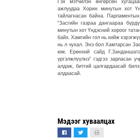
Гэх мэтчилэн өнгөрсөн хугацаа
ажлуудаа Хорин минутын хот Үн
тайлагнасан байна. Парламентын
“Засгийн газраа дангаараа бүрдү
минутын хот Үндэсний хороог татан
байх. Хамгийн гол нь хийж хэрэгжүү
нь л чухал. Энэ бол Хамтарсан Зас
юм.
Ерөнхий сайд Г.Занданшат
үргэлжлүүлнэ” гэдгээ зарласан у
алдаж, битгий цалгардаасай билэ
алдаасай.
Мэдээг хуваалцах