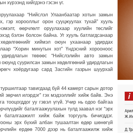
н хүрээнд хийгдэнэ гэсэн үг.
Авто
тоог
жруулахаар “Нийслэл Улаанбаатар хотын замын
авна
х, гэр хорооллыг орон сууцжуулах тухай” хууль
Өч
эмэлт, өөрчлөлт оруулахаар хуулийн төслийг
Р.Да
эхэд бэлэн болсон байна. Уг хууль батлагдсанаар
орло
хөдөлгөөнийг хиймэл оюун ухаанаар удирдах
Өч
длаар
“Хорин минутын хот” Үндэсний хорооноос
 удирдлагын төвөөс “Нийслэлийн авто замын
Улаа
Өч
л оюунд суурилсан замын хөдөлгөөний удирдлагын
гөрөгч хоёрдугаар сард Засгийн газрын шуурхай
СОР1
дипл
тэрг
 туршилтаар тавигдаад буй 44 камерт сарын дотор
Ур
i
й зөрчил илэрдэг” гэх мэдээллийг хийж байв. Энэ
“Дүр
га тооцогддог уу гэвэл үгүй. Учир нь одоо байгаа
үзэс
өрчлүүдийг баталгаажуулахын тулд заавал нэг “эрх
Арил
Ур
р баталгаажилт хийж байж торгууль бичигддэг.
Ж.И
тооны эрх бүхий албан тушаалтан өдөр шөнөгүй
Энэ 
505.
өрчлийн ердөө 7000 дээр нь баталгаажилж хийж
Д.Тр
мянг