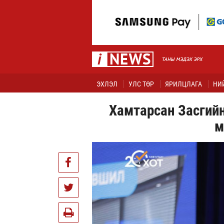
ЭХЛЭЛ
УЛС ТӨР
ЯРИЛЦЛАГА
НИ
Хамтарсан Засгийн
м