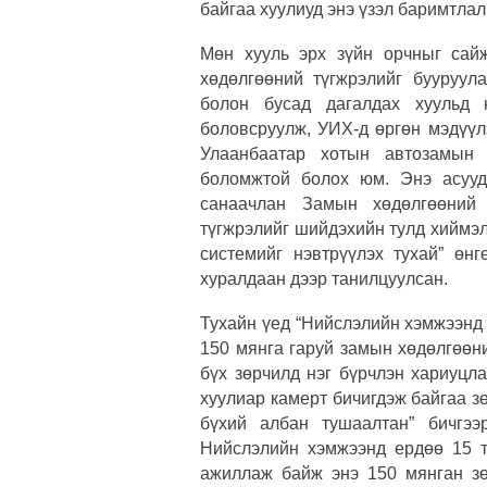
байгаа хуулиуд энэ үзэл баримтлалы
Мөн хууль эрх зүйн орчныг сай
хөдөлгөөний түгжрэлийг бууруула
болон бусад дагалдах хуульд н
боловсруулж, УИХ-д өргөн мэдүүл
Улаанбаатар хотын автозамын 
боломжтой болох юм. Энэ асуу
санаачлан Замын хөдөлгөөний
түгжрэлийг шийдэхийн тулд хиймэ
системийг нэвтрүүлэх тухай” өн
хуралдаан дээр танилцуулсан.
Тухайн үед “Нийслэлийн хэмжээнд
150 мянга гаруй замын хөдөлгөөни
бүх зөрчилд нэг бүрчлэн хариуцла
хуулиар камерт бичигдэж байгаа з
бүхий албан тушаалтан” бичгээ
Нийслэлийн хэмжээнд ердөө 15 
ажиллаж байж энэ 150 мянган з