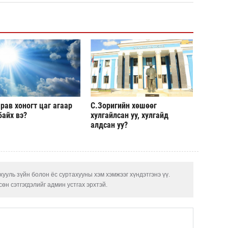
рав хоногт цаг агаар
С.Зоригийн хөшөөг
байх вэ?
хулгайлсан уу, хулгайд
алдсан уу?
ууль зүйн болон ёс суртахууны хэм хэмжээг хүндэтгэнэ үү.
өн сэтгэгдэлийг админ устгах эрхтэй.