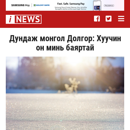
Дундаж монгол Долгор: Хуучин
он минь баяртай