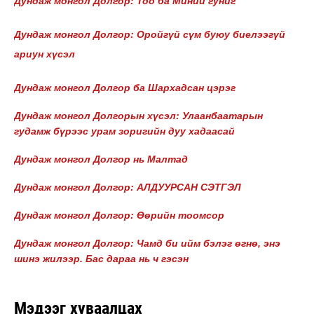
Дундаж монгол Долгор: Тоо ба Миний гуниг
Дундаж монгол Долгор: Оройгүй сүм буюу биелээгүй
ариун хүсэл
Дундаж монгол Долгор ба Шархадсан цэрэг
Дундаж монгол Долгор
ын хүсэл: Улаанбаатарын
гудамж бүрээс урам зоригийн дуу хадаасай
Дундаж монгол Долгор нь Малтад
Дундаж монгол Долгор: АЛДУУРСАН СЭТГЭЛ
Дундаж монгол Долгор: Өөрийн тоомсор
Дундаж монгол Долгор: Чамд би ийм бэлэг өгнө, энэ
шинэ жилээр. Бас дараа нь ч гэсэн
Мэдээг хуваалцах