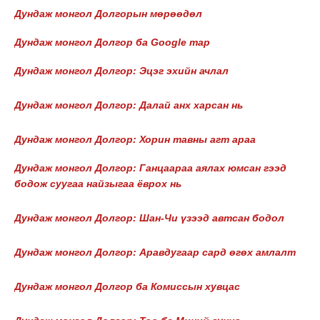
Дундаж монгол Долгорын мөрөөдөл
Дундаж монгол Долгор ба Google map
Дундаж монгол Долгор: Эцэг эхийн ачлал
Дундаж монгол Долгор: Далай анх харсан нь
Дундаж монгол Долгор: Хорин тавны агт араа
Дундаж монгол Долгор: Ганцаараа аялах юмсан гээд
бодож суугаа найзыгаа ёврох нь
Дундаж монгол Долгор: Шан-Чи үзээд автсан бодол
Дундаж монгол Долгор: Аравдугаар сард өгөх амлалт
Дундаж монгол Долгор ба Комиссын хувцас