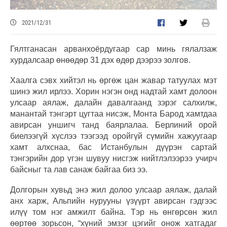
2021/12/31
Гялтганасан арванхоёрдугаар сар минь гялалзаж
хурдалсаар өнөөдөр 31 дэх өдөр дээрээ золгов.
Хаалга сэвх хийтэл нь өргөж цан жавар татуулах мэт
шинэ жил ирлээ. Хорин нэгэн онд надтай хамт долоон
улсаар аялаж, далайн давалгаанд зэрэг салхилж,
манантай тэнгэрт цугтаа нисэж, Монта Барод хамтдаа
авирсан уншигч танд баярлалаа. Берлиний орой
биелээгүй хүслээ тээгээд оройгүй сүмийн хажуугаар
хамт алхснаа, бас Истанбулын дүүрэн сартай
тэнгэрийн дор үгэн шувуу нисгэж нийтлэлээрээ учирч
байсныг та лав санаж байгаа биз ээ.
Долгорын хувьд энэ жил долоо улсаар аялаж, далай
анх харж, Альпийн нурууны үзүүрт авирсан гэдгээс
илүү том нэг амжилт байна. Тэр нь өнгөрсөн жил
өөртөө зорьсон, “хүний эмзэг цэгийг онож хатгадаг