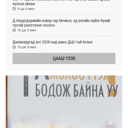
хүлээн авлаа
9 цаг 6 мин
Д.Нацагдоржийн ховор гар бичмэл, эд өлгийн зүйлс бүхий
тусгай үзэсгэлэнг нээлээ
15 цаг 6 мин
Даланзадгад хот 2028 онд шинэ ДЦС-тай болно
16 цаг 8 мин
ЦААШ ҮЗЭХ