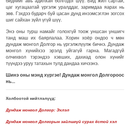
биднийг авь адилхан болгодог шүү. Бид жил сартай,
цаг хугацаатай үргэлж уралддаг, заримдаа яарах нь
зөв. Гэхдээ бударч буй цасан дунд инээмсэглэн зогсох
шиг сайхан зүйл үгүй шүү.
Энэ оны турш намайг голохгүй тоож уншсан уншигч
танд маш их баярлалаа. Хорин хоёр ондоо ч мөн
дундаж монгол Долгор нь үргэлжлүүлж бичнэ. Дундаж
монгол хүнийхээ эрэлд уйгагүй гарна. Магадгүй
олчихвол тэрэндээ хэвших, дахиад олон хүнийг
түүндээ уруу татахын тулд дандаа хичээнэ.
Шинэ оны мэнд хүргэе! Дундаж монгол Долгороос
нь...
Холбоотой нийтлэлүүд:
Дундаж монгол Долгор: Эхлэл
Дундаж монгол Долгорын зайлшгүй сурах ёстой хэл