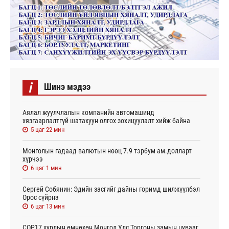
i
Шинэ мэдээ
Аялал жуулчлалын компанийн автомашинд
хязгаарлалтгүй шатахуун олгох зохицуулалт хийж байна
5 цаг 22 мин
Монголын гадаад валютын нөөц 7.9 тэрбум ам.долларт
хүрчээ
6 цаг 1 мин
Сергей Собянин: Эдийн засгийг дайны горимд шилжүүлбэл
Орос сүйрнэ
6 цаг 13 мин
COP17 хурлын өмнөхөн Монгол Улс Торгоны замын цувааг