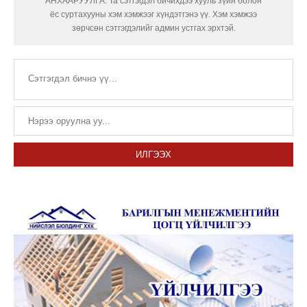
АНХААРУУЛГА: Та сэтгэгдэл бичихдээ хууль зүйн болон
ёс суртахууны хэм хэмжээг хүндэтгэнэ үү. Хэм хэмжээ
зөрчсөн сэтгэгдэлийг админ устгах эрхтэй.
ИЛГЭЭХ