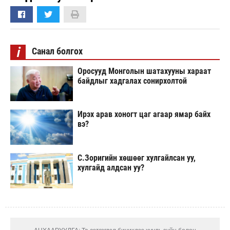
i
Санал болгох
Оросууд Монголын шатахууны хараат
байдлыг хадгалах сонирхолтой
Ирэх арав хоногт цаг агаар ямар байх
вэ?
С.Зоригийн хөшөөг хулгайлсан уу,
хулгайд алдсан уу?