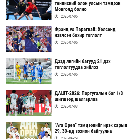
теннисний олон улсын тэмцээн
Монголд болно
2026-07-05
Франц vs Парагвай: Хөлсөнд
нэвчсэн бохир тоглолт
2026-07-05
Дээд лигийн багууд 21 дэх
тоглолтуудаа хийлээ
2026-07-05
ДАШТ-2026: Португалын баг 1/8
шигшээд шалгарлаа
2026-07-03
“Ara Open” тэмцээнийг ирэх сарын
29, 30-нд зохион байгуулна
2026-06-29