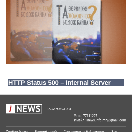
Утас: 77111227
Имэйл: inews.info.mn@gmail.com
Холбоо барих
Бидний тухай
Сурталчилгаа байршуулах
Зар