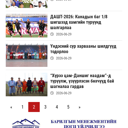
ДАШТ-2026: Канадын баг 1/8
шигшээд хамгийн түрүүнд
шалгарлаа
2026-06-29
Үндэсний сур харвааны шилдгүүд
тодорлоо
2026-06-29
“Хүрээ цам-Даншиг наадам”-д
түрүүлж, үзүүрлэсэн бөхчүүд бай
шагналаа гардав
2026-06-29
«
1
2
3
4
5
»