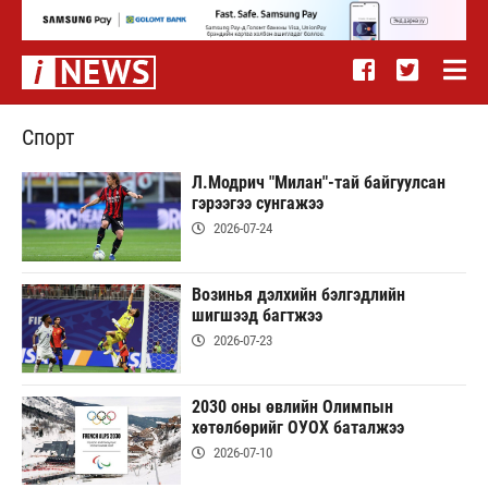
Спорт
Л.Модрич "Милан"-тай байгуулсан
гэрээгээ сунгажээ
2026-07-24
Возинья дэлхийн бэлгэдлийн
шигшээд багтжээ
2026-07-23
2030 оны өвлийн Олимпын
хөтөлбөрийг ОУОХ баталжээ
2026-07-10