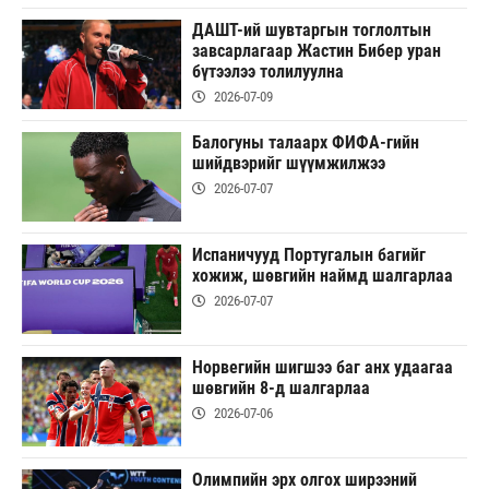
ДАШТ-ий шувтаргын тоглолтын
завсарлагаар Жастин Бибер уран
бүтээлээ толилуулна
2026-07-09
Балогуны талаарх ФИФА-гийн
шийдвэрийг шүүмжилжээ
2026-07-07
Испаничууд Португалын багийг
хожиж, шөвгийн наймд шалгарлаа
2026-07-07
Норвегийн шигшээ баг анх удаагаа
шөвгийн 8-д шалгарлаа
2026-07-06
Олимпийн эрх олгох ширээний