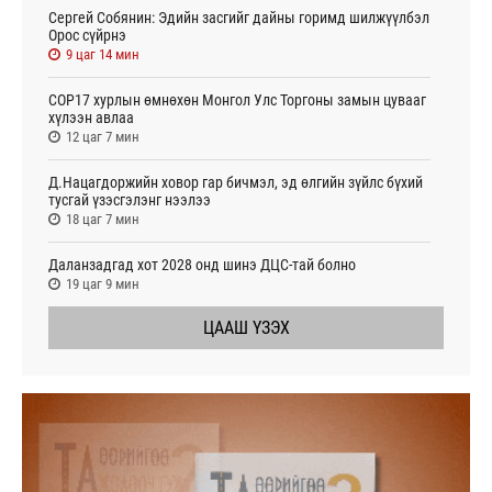
Сергей Собянин: Эдийн засгийг дайны горимд шилжүүлбэл
Орос сүйрнэ
9 цаг 14 мин
COP17 хурлын өмнөхөн Монгол Улс Торгоны замын цувааг
хүлээн авлаа
12 цаг 7 мин
Д.Нацагдоржийн ховор гар бичмэл, эд өлгийн зүйлс бүхий
тусгай үзэсгэлэнг нээлээ
18 цаг 7 мин
Даланзадгад хот 2028 онд шинэ ДЦС-тай болно
19 цаг 9 мин
ЦААШ ҮЗЭХ