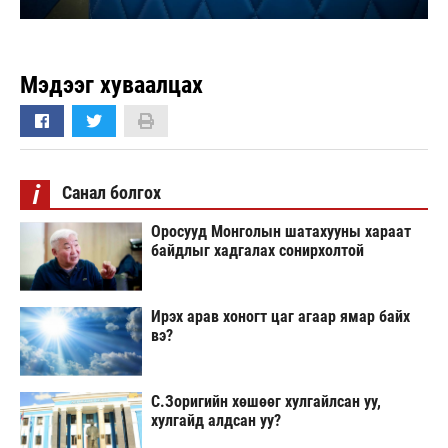
Мэдээг хуваалцах
i
Санал болгох
Оросууд Монголын шатахууны хараат
байдлыг хадгалах сонирхолтой
Ирэх арав хоногт цаг агаар ямар байх
вэ?
С.Зоригийн хөшөөг хулгайлсан уу,
хулгайд алдсан уу?