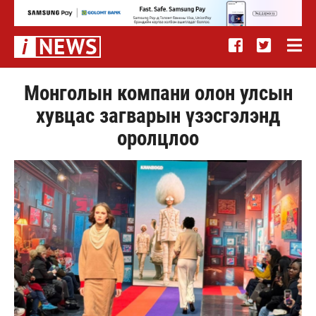
Монголын компани олон улсын
хувцас загварын үзэсгэлэнд
оролцлоо