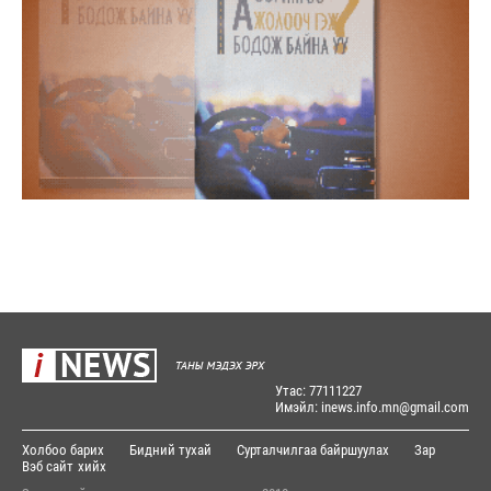
Утас: 77111227
Имэйл: inews.info.mn@gmail.com
Холбоо барих
Бидний тухай
Сурталчилгаа байршуулах
Зар
Вэб сайт
хийх