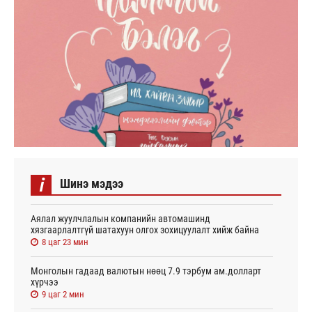
i
Шинэ мэдээ
Аялал жуулчлалын компанийн автомашинд
хязгаарлалтгүй шатахуун олгох зохицуулалт хийж байна
8 цаг 23 мин
Монголын гадаад валютын нөөц 7.9 тэрбум ам.долларт
хүрчээ
9 цаг 2 мин