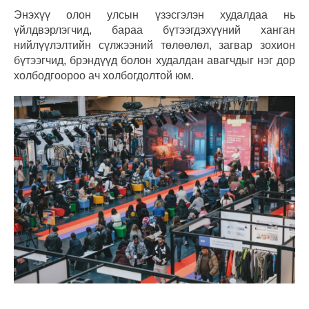
Энэхүү олон улсын үзэсгэлэн худалдаа нь
үйлдвэрлэгчид, бараа бүтээгдэхүүний ханган
нийлүүлэлтийн сүлжээний төлөөлөл, загвар зохион
бүтээгчид, брэндүүд болон худалдан авагчдыг нэг дор
холбодгоороо ач холбогдолтой юм.