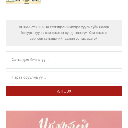
АНХААРУУЛГА: Та сэтгэгдэл бичихдээ хууль зүйн болон
ёс суртахууны хэм хэмжээг хүндэтгэнэ үү. Хэм хэмжээ
зөрчсөн сэтгэгдэлийг админ устгах эрхтэй.
ИЛГЭЭХ