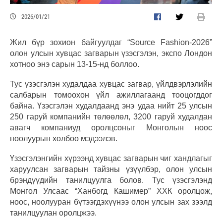
2026/01/21
Жил бүр зохион байгуулдаг “Source Fashion-2026”
олон улсын хувцас загварын үзэсгэлэн, экспо Лондон
хотноо энэ сарын 13-15-нд боллоо.
Тус үзэсгэлэн худалдаа хувцас загвар, үйлдвэрлэлийн
салбарын томоохон үйл ажиллагаанд тооцогддог
байна. Үзэсгэлэн худалдаанд энэ удаа нийт 25 улсын
250 гаруй компанийн төлөөлөл, 3200 гаруй худалдан
авагч компаниуд оролцсоныг Монголын ноос
ноолуурын холбоо мэдээлэв.
Үзэсгэлэнгийн хүрээнд хувцас загварын чиг хандлагыг
харуулсан загварын тайзны үзүүлбэр, олон улсын
брэндүүдийн танилцуулга болов. Тус үзэсгэлэнд
Монгол Улсаас “Ханбогд Кашимер” ХХК оролцож,
ноос, ноолууран бүтээгдэхүүнээ олон улсын зах зээлд
танилцуулан оролцжээ.