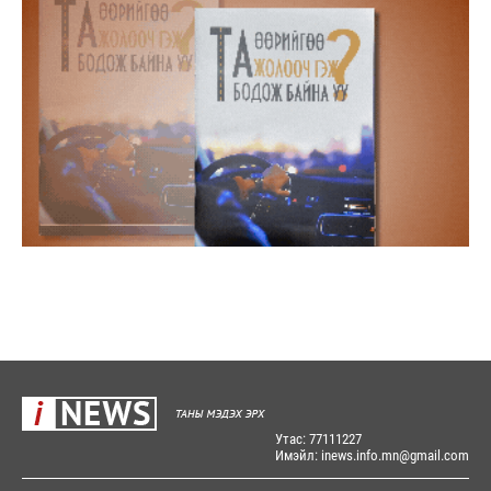
Утас: 77111227
Имэйл: inews.info.mn@gmail.com