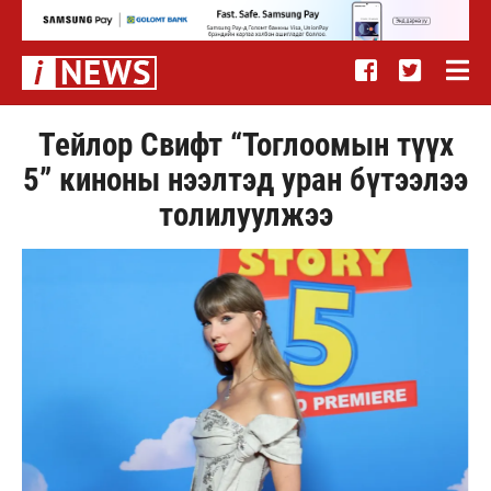
Тейлор Свифт “Тоглоомын түүх
5” киноны нээлтэд уран бүтээлээ
толилуулжээ