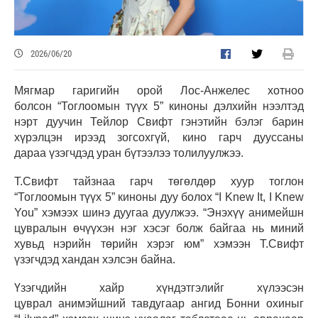
2026/06/20
Мягмар гаригийн орой Лос-Анжелес хотноо
болсон
“Тоглоомын түүх 5” киноны дэлхийн нээлтэд
нэрт дуучин Тейлор Свифт гэнэтийн бэлэг барин
хүрэлцэн ирээд зогсохгүй, кино гарч дууссаны
дараа үзэгчдэд уран бүтээлээ толилуулжээ.
Т.Свифт тайзнаа гарч төгөлдөр хуур тоглон
“Тоглоомын түүх 5” киноны дуу болох “I Knew It, I Knew
You” хэмээх шинэ дуугаа дуулжээ. “Энэхүү анимейшн
цувралын өчүүхэн нэг хэсэг болж байгаа нь миний
хувьд нэрийн төрийн хэрэг юм” хэмээн Т.Свифт
үзэгчдэд хандан хэлсэн байна.
Үзэгчдийн хайр хүндэтгэлийг хүлээсэн
цуврал анимэйшний тавдугаар ангид Бонни охиныг