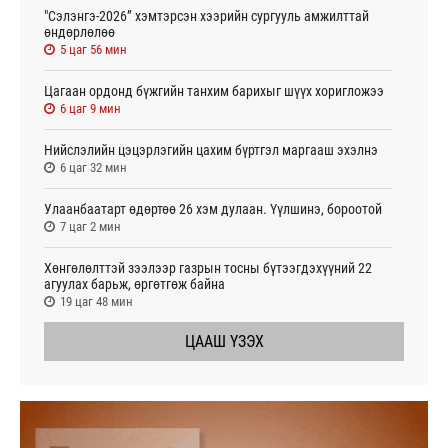
"Сэлэнгэ-2026” хэмтэрсэн хээрийн сургууль амжилттай
өндөрлөлөө
5 цаг 56 мин
Цагаан ордонд бүжгийн танхим барихыг шүүх хоригложээ
6 цаг 9 мин
Нийслэлийн цэцэрлэгийн цахим бүртгэл маргааш эхэлнэ
6 цаг 32 мин
Улаанбаатарт өдөртөө 26 хэм дулаан. Үүлшинэ, бороотой
7 цаг 2 мин
Хөнгөлөлттэй зээлээр газрын тосны бүтээгдэхүүний 22
агуулах барьж, өргөтгөж байна
19 цаг 48 мин
ЦААШ ҮЗЭХ