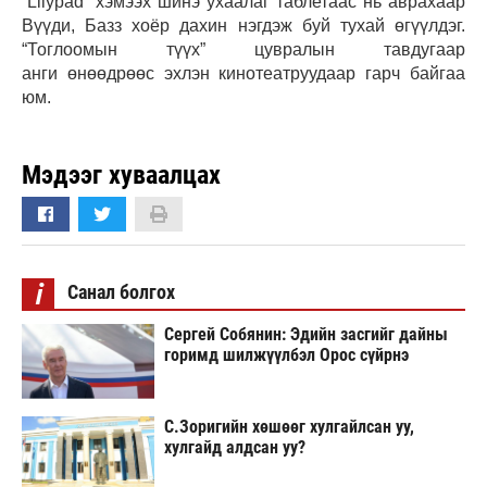
“Lilypad” хэмээх шинэ ухаалаг таблетаас нь аврахаар
Вүүди, Базз хоёр дахин нэгдэж буй тухай өгүүлдэг.
“Тоглоомын түүх” цувралын тавдугаар
анги өнөөдрөөс эхлэн кинотеатруудаар гарч байгаа
юм.
Мэдээг хуваалцах
i
Санал болгох
Сергей Собянин: Эдийн засгийг дайны
горимд шилжүүлбэл Орос сүйрнэ
С.Зоригийн хөшөөг хулгайлсан уу,
хулгайд алдсан уу?