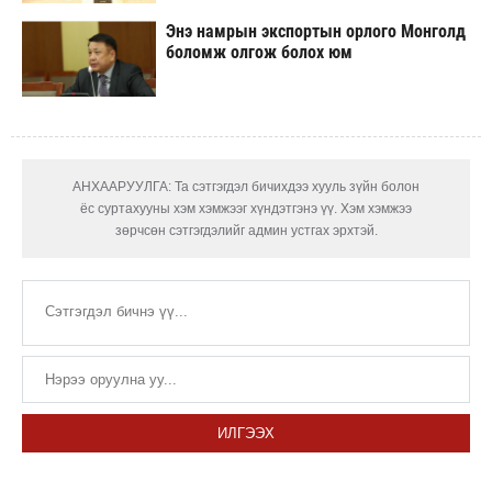
Энэ намрын экспортын орлого Монголд
боломж олгож болох юм
АНХААРУУЛГА: Та сэтгэгдэл бичихдээ хууль зүйн болон
ёс суртахууны хэм хэмжээг хүндэтгэнэ үү. Хэм хэмжээ
зөрчсөн сэтгэгдэлийг админ устгах эрхтэй.
ИЛГЭЭХ