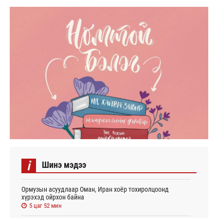
i
Шинэ мэдээ
Ормузын асуудлаар Оман, Иран хоёр тохиролцоонд
хүрэхэд ойрхон байна
5 цаг 52 мин