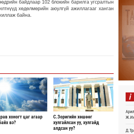
өөдрийн байдлаар 102 блокийн барилга угсралтын
“Дүр
илтнүүд хөдөлмөрийн аюулгүй ажиллагааг ханган
үзэс
жиллаж байна.
Өч
Энэ 
505.
мянг
Өч
Шейх
зарл
Өч
Орон
тарв
Өч
i
Боло
олон
сана
Арил
рав хоногт цаг агаар
С.Зоригийн хөшөөг
Өч
Ж.И
байх вэ?
хулгайлсан уу, хулгайд
алдсан уу?
Найм
Д.Тр
10,0