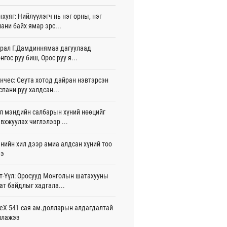
игдөр 15 цаг 40 мин
нхуяг: Нийлүүлэгч нь нэг орны, нэг
ани байх ямар эрс...
лдагч Н.Амарзаяа: 32 хуудастай
н дэвтэр долоо хоногт л дүүрдэг
игдөр 15 цаг 31 мин
рал Г.Дамдиннямаа дагуулаад
нгос руу биш, Орос руу я...
д Фулбрайтын хөтөлбөрөөр 150 гаруй
ол залуус магистрын зэрэг
нчес: Сеута хотод дайран нэвтэрсэн
аалаад байна
спани руу халдсан...
игдөр 12 цаг 01 мин
л мэндийн салбарын хүний нөөцийг
и 80 мянган евро хандивлажээ
вхжуулах чиглэлээр ...
игдөр 11 цаг 30 мин
арын өртэй шатахуун импортлогч ААН-
нийн хил дээр амиа алдсан хүний тоо
йн дансыг битүүмжлэхгүй
ээ
игдөр 11 цаг 20 мин
т-Үүл: Оросууд Монголын шатахууны
пт аагим халуун өдрүүд үргэлжилсээр
ат байдлыг хадгала...
а
игдөр 11 цаг 20 мин
eX 541 сая ам.долларын алдагдалтай
ллажээ
тэй шигшээ баг Азийн наадам-д
цохоор бэлтгэлээ хангаж байна