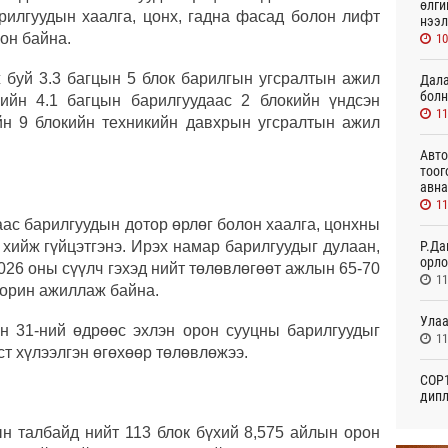
өлги
арилгуудын хаалга, цонх, гадна фасад болон лифт
нээл
он байна.
10
ж буй 3.3 багцын 5 блок барилгын угсралтын ажил
Дала
болн
ийн 4.1 багцын барилгуудаас 2 блокийн үндсэн
11
ийн 9 блокийн техникийн давхрын угсралтын ажил
Авто
тоог
авна
11
ас барилгуудын дотор өрлөг болон хаалга, цонхны
Р.Да
хийж гүйцэтгэнэ. Ирэх намар барилгуудыг дулаан,
орло
026 оны сүүлч гэхэд нийт төлөвлөгөөт ажлын 65-70
11
зорин ажиллаж байна.
Улаа
н 31-ний өдрөөс эхлэн орон сууцны барилгуудыг
11
т хүлээлгэн өгөхөөр төлөвлөжээ.
СОР1
дипл
тэрг
Өч
ын талбайд нийт 113 блок бүхий 8,575 айлын орон