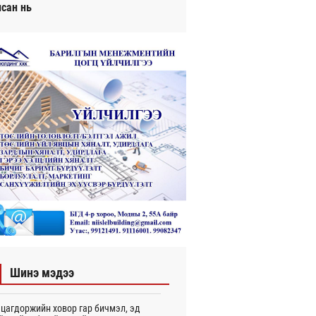
исан нь
Шинэ мэдээ
цагдоржийн ховор гар бичмэл, эд