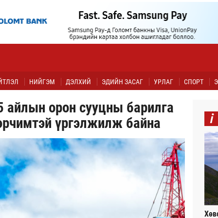
ЙТЛЭЛ
НИЙГЭМ
ДЭЛХИЙ
ЭДИЙН ЗАСАГ
УРЛАГ
СПОРТ
Э
5 айлын орон сууцны барилга
i
эрчимтэй үргэлжилж байна
Хөв