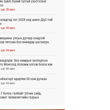
йн зүйлс бүхий тусгай үзэсгэлэнг
ээ
 цаг 28 мин
нзадгад хот 2028 онд шинэ ДЦС-тай
о
 цаг 30 мин
машины улсын дугаар сондгой
оор төгссөн бол өнөөдөр шатахуун
 цаг 34 мин
ваадорж: Энэ намрын экспортын
го Монголд боломж олгож болох юм
 цаг 40 мин
нбаатарт өдөртөө 30 хэм дулаан
 цаг 43 мин
7 болох талбайг Элчин сайд,
омат төлөөлөгчийн газрын
үүнүүдэд танилцуулав
игдөр 16 цаг 10 мин