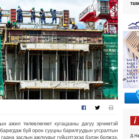
тах
i
тын ажил төлөвлөгөөт хугацааны дагуу эрчимтэй
 баригдаж буй орон сууцны барилгуудын угсралтын
Д.На
 гадна заслын ажлуудыг гүйцэтгэхэд бэлэн болжээ.