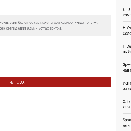
Өч
Д.Га
комп
Худа
өрий
ууль зүйн болон ёс суртахууны хэм хэмжээг хүндэтгэнэ үү.
Өч
Н.Уч
өн сэтгэгдэлийг админ устгах эрхтэй.
Соло
АНУ-
монг
П.Са
хамг
нь И
Өч
Эрүү
Месс
чада
Өч
Татв
ИЛГЭЭХ
Испа
үүди
өсж
Өч
Э.Ба
Евро
хара
байн
Өч
Spac
ажи
Эмэг
орол