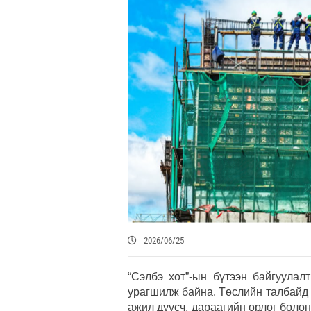
2026/06/25
“Сэлбэ хот”-ын бүтээн байгуулал
урагшилж байна. Төслийн талбайд
ажил дуусч, дараагийн өрлөг болон