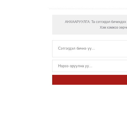
АНХААРУУЛГА: Та сэтгэгдэл бичихдээ х
Хэм хэмжээ зөрчс