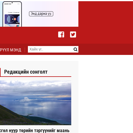
РҮҮЛ МЭНД
Редакцийн сонголт
сгөл нуур төрийн тэргүүнийг маань