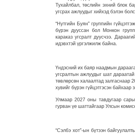
Тухайлбал, төслийн эхний блок б
угсрах ажлуудыг хийхэд бэлэн болс
“Нутгийн Буян” группийн гүйцэтгэ
бүрэн дууссан бол Монкон групп
караказ угсралт дуусчээ. Дарааг
идэвхтэй үргэлжилж байна.
Үндэсний их баяр наадмын дараага
угсралтын ажлуудыг шат дараатай 
төвлөрсөн халаалтад залгаснаар 2
хувийг бүрэн гүйцэтгэсэн байхаар 
Улмаар 2027 оны тавдугаар сары
гурван үе шаттайгаар Улсын комисс
“Сэлбэ хот”-ын бүтээн байгуулалт