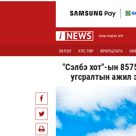
ЭХЛЭЛ
УЛС ТӨР
ЯРИЛЦЛАГА
НИ
"Сэлбэ хот"-ын 857
угсралтын ажил 