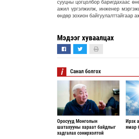
сууцны цогцолбор баригдахаас өн
ажил үргэлжилж, инженер мэргэж
өндөр зохион байгуулалттайгаар а
Мэдээг хуваалцах
i
Санал болгох
Оросууд Монголын
Ирэх а
шатахууны хараат байдлыг
ямар 
хадгалах сонирхолтой