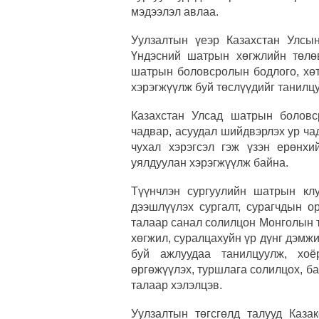
мэдээлэл авлаа.
Уулзалтын үеэр Казахстан Улсы
Үндэсний шатрын хөгжлийн төлөв
шатрын боловсролын бодлого, хөт
хэрэгжүүлж буй төслүүдийг танилц
Казахстан Улсад шатрын боловср
чадвар, асуудал шийдвэрлэх ур чад
чухал хэрэгсэл гэж үзэн ерөнх
уялдуулан хэрэгжүүлж байна.
Түүнчлэн сургуулийн шатрын кл
дээшлүүлэх сургалт, сурагчдын 
талаар санал солилцон Монголын 
хөгжил, суралцахуйн үр дүнг дэмжи
буй ажлуудаа танилцуулж, хоё
өргөжүүлэх, туршлага солилцох, б
талаар хэлэлцэв.
Уулзалтын төгсгөлд талууд Каза