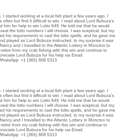
COP1
I started working at a local fish plant a few years ago. I
сург
ts often but find it difficult to win. I read about Lord Bubuza's
ted him for help to win Lotto 649. He told me that he would
eveal the lotto numbers I will choose. I was sceptical, but my
Хөшс
ided his requirements to cast the lotto spells, and he gave me
and played as Lord Bubuza instructed, to my surprise it was
ancy and I travelled to the Atlantic Lottery in Moncton to
Авто
l retire from my crab fishing with this win and continue to
татв
eciate Lord Bubuza for his help via Email:
WhatsApp: +1 (365) 808 5313
I started working at a local fish plant a few years ago. I
ts often but find it difficult to win. I read about Lord Bubuza's
ted him for help to win Lotto 649. He told me that he would
eveal the lotto numbers I will choose. I was sceptical, but my
ided his requirements to cast the lotto spells, and he gave me
and played as Lord Bubuza instructed, to my surprise it was
ancy and I travelled to the Atlantic Lottery in Moncton to
l retire from my crab fishing with this win and continue to
eciate Lord Bubuza for his help via Email:
WhatsApp: +1 (365) 808 5313