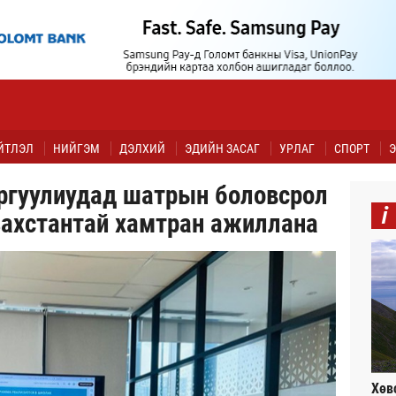
ЙТЛЭЛ
НИЙГЭМ
ДЭЛХИЙ
ЭДИЙН ЗАСАГ
УРЛАГ
СПОРТ
Э
ргуулиудад шатрын боловсрол
i
захстантай хамтран ажиллана
Хөв