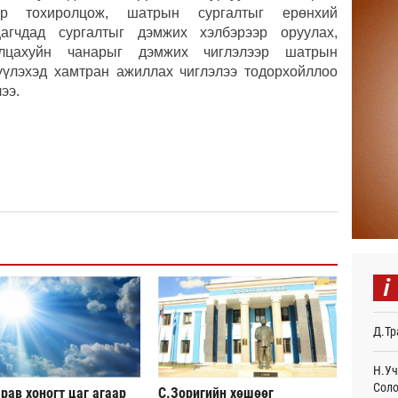
ар тохиролцож, шатрын сургалтыг ерөнхий
Авто
агчдад сургалтыг дэмжих хэлбэрээр оруулах,
тоог
авна
лцахуйн чанарыг дэмжих чиглэлээр шатрын
Ур
үүлэхэд хамтран ажиллах чиглэлээ тодорхойллоо
ээ.
Р.Да
орло
Ур
Улаа
Ур
СОР1
дипл
тэрг
20
i
“Дүр
үзэс
Д.Тр
20
Энэ 
Н.Уч
505.
Соло
рав хоногт цаг агаар
С.Зоригийн хөшөөг
мянг