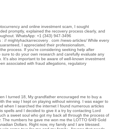
yptocurrency and online investment scam, I sought
ded promptly, explained the recovery process clearly, and
roughout. WhatsApp: +1 (343) 947-3496
 // mightyhackarrecovery . com /news-articles/ While every
guaranteed, I appreciated their professionalism,
he process. If you're considering seeking help after
e sure to do your own research and carefully evaluate any
. It's also important to be aware of well-known investment
n associated with fraud allegations, regulatory
hen I turned 18, My grandfather encouraged me to buy a
 with the way I kept on playing without winning. I was eager to
nd when I searched the internet I found numerous articles
s spells and I decided to give it a try by contacting Lord
 such a sweet soul who got my back all through the process of
ttery. The numbers he gave me won me the LOTTO 6/49 Gold
nadian Dollars. Right now, my family and I are blessed.