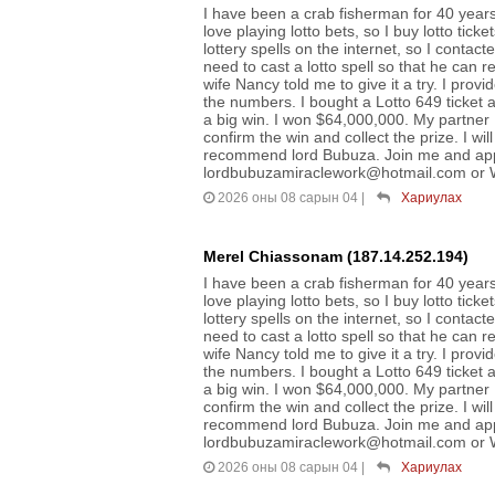
I have been a crab fisherman for 40 years. 
love playing lotto bets, so I buy lotto ticke
lottery spells on the internet, so I contac
need to cast a lotto spell so that he can r
wife Nancy told me to give it a try. I prov
the numbers. I bought a Lotto 649 ticket 
a big win. I won $64,000,000. My partner N
confirm the win and collect the prize. I wil
recommend lord Bubuza. Join me and appr
lordbubuzamiraclework@hotmail.com or 
2026 оны 08 сарын 04
|
Хариулах
Merel Chiassonam (187.14.252.194)
I have been a crab fisherman for 40 years. 
love playing lotto bets, so I buy lotto ticke
lottery spells on the internet, so I contac
need to cast a lotto spell so that he can r
wife Nancy told me to give it a try. I prov
the numbers. I bought a Lotto 649 ticket 
a big win. I won $64,000,000. My partner N
confirm the win and collect the prize. I wil
recommend lord Bubuza. Join me and appr
lordbubuzamiraclework@hotmail.com or 
2026 оны 08 сарын 04
|
Хариулах