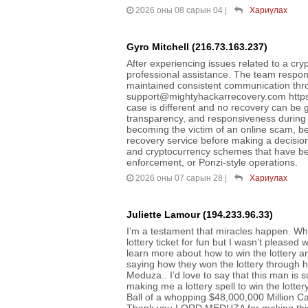
2026 оны 08 сарын 04
|
Хариулах
Gyro Mitchell (216.73.163.237)
After experiencing issues related to a cr
professional assistance. The team respon
maintained consistent communication th
support@mightyhackarrecovery.com https :
case is different and no recovery can be 
transparency, and responsiveness during t
becoming the victim of an online scam, b
recovery service before making a decision
and cryptocurrency schemes that have bee
enforcement, or Ponzi-style operations.
2026 оны 07 сарын 28
|
Хариулах
Juliette Lamour (194.233.96.33)
I’m a testament that miracles happen. W
lottery ticket for fun but I wasn’t pleased
learn more about how to win the lottery a
saying how they won the lottery through hi
Meduza.. I’d love to say that this man is
making me a lottery spell to win the lo
Ball of a whopping $48,000,000 Million Ca