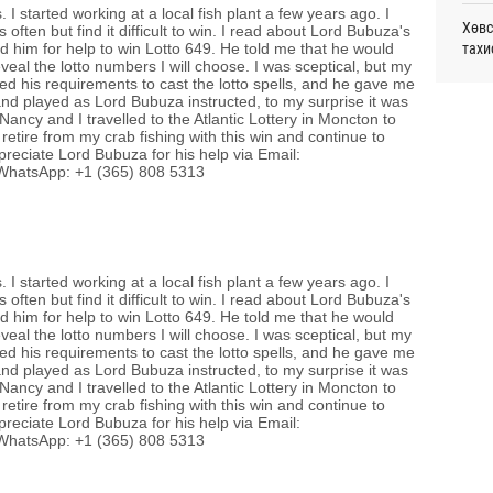
I started working at a local fish plant a few years ago. I
монг
Хөвс
ts often but find it difficult to win. I read about Lord Bubuza's
хамг
тахи
ted him for help to win Lotto 649. He told me that he would
20
eveal the lotto numbers I will choose. I was sceptical, but my
ided his requirements to cast the lotto spells, and he gave me
Аун 
Месс
and played as Lord Bubuza instructed, to my surprise it was
нийг
ancy and I travelled to the Atlantic Lottery in Moncton to
20
l retire from my crab fishing with this win and continue to
eciate Lord Bubuza for his help via Email:
Татв
УИХ,
WhatsApp: +1 (365) 808 5313
үүди
20
Шата
хува
I started working at a local fish plant a few years ago. I
“Эрх
ts often but find it difficult to win. I read about Lord Bubuza's
ted him for help to win Lotto 649. He told me that he would
Хөрө
eveal the lotto numbers I will choose. I was sceptical, but my
ided his requirements to cast the lotto spells, and he gave me
зээл
and played as Lord Bubuza instructed, to my surprise it was
ancy and I travelled to the Atlantic Lottery in Moncton to
Даян
l retire from my crab fishing with this win and continue to
Д.Ан
eciate Lord Bubuza for his help via Email:
WhatsApp: +1 (365) 808 5313
Олон
олим