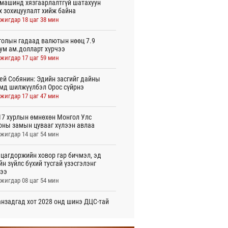
машинд хязгаарлалтгүй шатахуун
х зохицуулалт хийж байна
жигдар 18 цаг 38 мин
олын гадаад валютын нөөц 7.9
ум ам.долларт хүрчээ
жигдар 17 цаг 59 мин
ей Собянин: Эдийн засгийг дайны
мд шилжүүлбэл Орос сүйрнэ
жигдар 17 цаг 47 мин
7 хурлын өмнөхөн Монгол Улс
оны замын цувааг хүлээн авлаа
жигдар 14 цаг 54 мин
цагдоржийн ховор гар бичмэл, эд
йн зүйлс бүхий тусгай үзэсгэлэнг
ээ
жигдар 08 цаг 54 мин
нзадгад хот 2028 онд шинэ ДЦС-тай
о
жигдар 07 цаг 51 мин