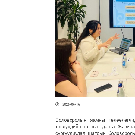
2026/06/16
Боловсролын яамны төлөөлөгч
төслүүдийн газрын дарга Жазир
сургуулиудад шатрын боловсролы