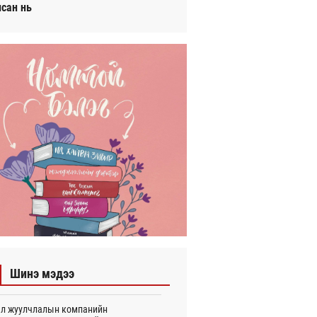
исан нь
Шинэ мэдээ
л жуулчлалын компанийн