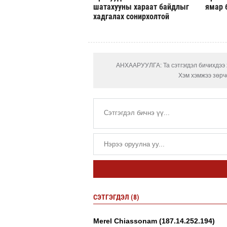
шатахууны хараат байдлыг
ямар 
хадгалах сонирхолтой
АНХААРУУЛГА: Та сэтгэгдэл бичихдээ х
Хэм хэмжээ зөрчс
СЭТГЭГДЭЛ (8)
Merel Chiassonam (187.14.252.194)