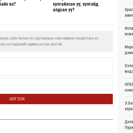
байх вэ?
хулгайлсан уу, хулгайд
20
алдсан уу?
Spac
ажи
Шейх
зарл
20
Испа
өсж
ууль зүйн болон ёс суртахууны хэм хэмжээг хүндэтгэнэ үү.
Орон
тарв
өн сэтгэгдэлийг админ устгах эрхтэй.
Маро
20
дэмж
Боло
Хэлэ
олон
сана
мэд
20
ОПЕК
Найм
нэмэ
10,0
20
ИЛГЭЭХ
Э.Ба
хара
Худа
өрий
20
Дэлх
Пурж
АНУ-