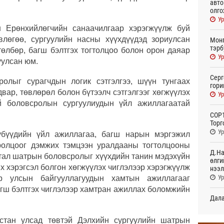
авто
олго
Ур
н Ерөнхийлөгчийн санаачилгаар хэрэгжүүлж буй
лөгөө, сургуулийн насны хүүхдүүдэд зориулсан
Монг
тэрб
өлбөр, багш бэлтгэх тогтолцоо болон орон даяар
Ур
уулсан юм.
Серг
олыг сурагчдын логик сэтгэлгээ, шүүн тунгаах
гори
вар, төвлөрөл болон бүтээлч сэтгэлгээг хөгжүүлэх
Ур
ий боловсролын сургуулиудын үйл ажиллагаатай
COP1
Торг
Ур
убүүдийн үйл ажиллагаа, багш нарын мэргэжил
оролцоог дэмжих тэмцээн уралдааны тогтолцооны
Д.На
тал шатрын боловсролыг хүүхдийн танин мэдэхүйн
өлги
х хэрэгсэл болгон хөгжүүлэх чиглэлээр хэрэгжүүлж
нээл
Ур
р улсын байгууллагуудын хамтын ажиллагааг
агш бэлтгэх чиглэлээр хамтран ажиллах боломжийн
Дала
болн
Ур
кстан улсад төвтэй Дэлхийн сургуулийн шатрын