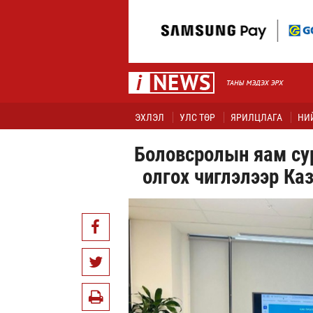
ЭХЛЭЛ
УЛС ТӨР
ЯРИЛЦЛАГА
НИ
Боловсролын яам су
олгох чиглэлээр Ка