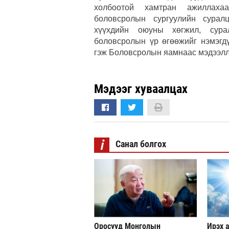
холбоотой хамтран ажиллаха
боловсролын сургуулийн суралц
хүүхдийн оюуны хөгжил, сура
боловсролын үр өгөөжийг нэмэгд
гэж Боловсролын яамнаас мэдээлл
Мэдээг хуваалцах
i
Санал болгох
Оросууд Монголын
Ирэх а