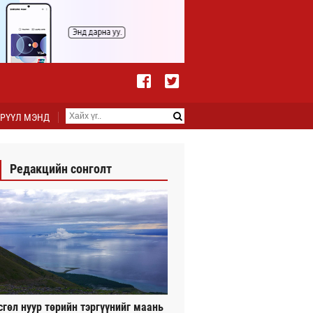
РҮҮЛ МЭНД
Редакцийн сонголт
сгөл нуур төрийн тэргүүнийг маань