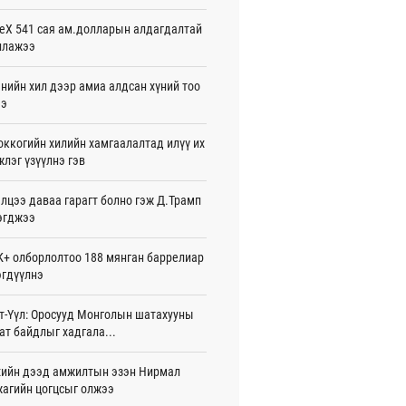
26-08-06
eX 541 сая ам.долларын алдагдалтай
ллажээ
 Хасина Бангладешт эргэн ирэхээ
ав
26-08-06
нийн хил дээр амиа алдсан хүний тоо
ээ
 нутагт жил бүр 500-700 толгой
агыг сэлгэн нутагшуулж байна
ккогийн хилийн хамгаалалтад илүү их
26-08-06
лэг үзүүлнэ гэв
всролын салбарын хөгжлийг дэмжих
лцээ даваа гарагт болно гэж Д.Трамп
 улсын хамтын ажиллагааны талаар
л солилцов
эгджээ
26-08-06
+ олборлолтоо 188 мянган баррелиар
дугаар сард Сүхбаатар боомтоор
гдүүлнэ
17 тонн Аи-92 автобензин импортолжээ
26-08-06
т-Үүл: Оросууд Монголын шатахууны
ат байдлыг хадгала...
лдагч Н.Амарзаяа: 32 хуудастай
н дэвтэр долоо хоногт л дүүрдэг
26-08-06
ийн дээд амжилтын эзэн Нирмал
агийн цогцсыг олжээ
д Фулбрайтын хөтөлбөрөөр 150 гаруй