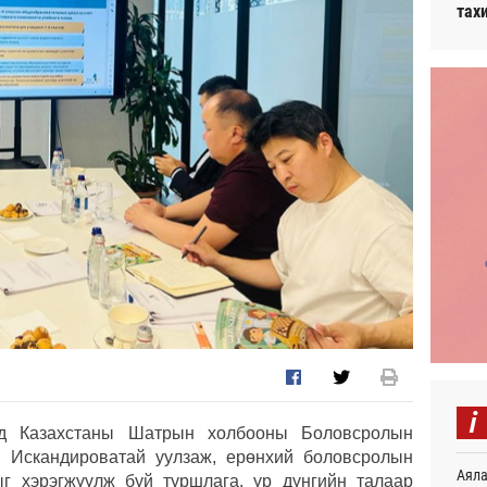
тах
i
ид Казахстаны Шатрын холбооны Боловсролын
а Искандироватай уулзаж, ерөнхий боловсролын
Аяла
г хэрэгжүүлж буй туршлага, үр дүнгийн талаар