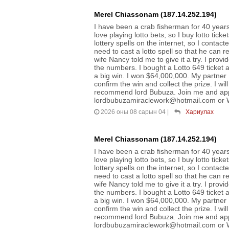
Merel Chiassonam (187.14.252.194)
I have been a crab fisherman for 40 years. 
love playing lotto bets, so I buy lotto ticke
lottery spells on the internet, so I contac
need to cast a lotto spell so that he can r
wife Nancy told me to give it a try. I prov
the numbers. I bought a Lotto 649 ticket 
a big win. I won $64,000,000. My partner N
confirm the win and collect the prize. I wil
recommend lord Bubuza. Join me and appr
lordbubuzamiraclework@hotmail.com or 
2026 оны 08 сарын 04
|
Хариулах
Merel Chiassonam (187.14.252.194)
I have been a crab fisherman for 40 years. 
love playing lotto bets, so I buy lotto ticke
lottery spells on the internet, so I contac
need to cast a lotto spell so that he can r
wife Nancy told me to give it a try. I prov
the numbers. I bought a Lotto 649 ticket 
a big win. I won $64,000,000. My partner N
confirm the win and collect the prize. I wil
recommend lord Bubuza. Join me and appr
lordbubuzamiraclework@hotmail.com or 