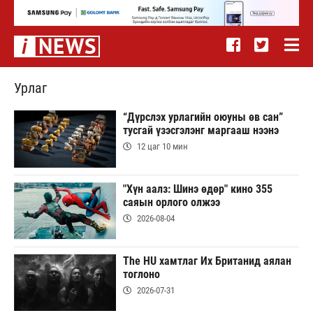
Урлаг
“Дүрслэх урлагийн оюуны өв сан”
тусгай үзэсгэлэнг маргааш нээнэ
12 цаг 10 мин
"Хүн аалз: Шинэ өдөр" кино 355
саяын орлого олжээ
2026-08-04
The HU хамтлаг Их Британид аялан
тоглоно
2026-07-31