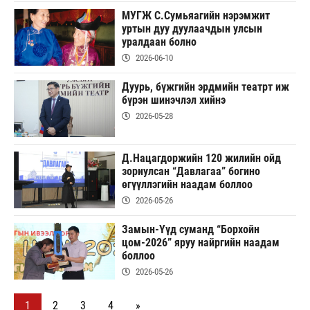
МУГЖ С.Сумьяагийн нэрэмжит
уртын дуу дуулаачдын улсын
уралдаан болно
2026-06-10
Дуурь, бүжгийн эрдмийн театрт иж
бүрэн шинэчлэл хийнэ
2026-05-28
Д.Нацагдоржийн 120 жилийн ойд
зориулсан “Давлагаа” богино
өгүүллэгийн наадам боллоо
2026-05-26
Замын-Үүд суманд “Борхойн
цом-2026” яруу найргийн наадам
боллоо
2026-05-26
1
2
3
4
»