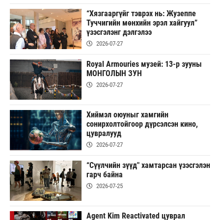
“Хязгааргүйг тэврэх нь: Жузеппе
Туччигийн мөнхийн эрэл хайгуул”
үзэсгэлэнг дэлгэлээ
2026-07-27
Royal Armouries музей: 13-р зууны
МОНГОЛЫН ЗУН
2026-07-27
Хиймэл оюуныг хамгийн
сонирхолтойгоор дүрсэлсэн кино,
цувралууд
2026-07-27
“Сүүлчийн зүүд" хамтарсан үзэсгэлэн
гарч байна
2026-07-25
Agent Kim Reactivated цуврал