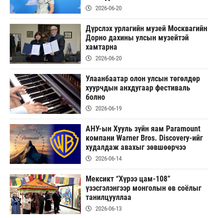
2026-06-20
Дүрслэх урлагийн музей Москвагийн
Дорно дахины улсын музейтэй
хамтарна
2026-06-20
Улаанбаатар олон улсын төгөлдөр
хуурчдын анхдугаар фестиваль
болно
2026-06-19
АНУ-ын Хууль зүйн яам Paramount
компани Warner Bros. Discovery-ийг
худалдаж авахыг зөвшөөрчээ
2026-06-14
Мексикт “Хүрээ цам-108”
үзэсгэлэнгээр монголын өв соёлыг
танилцууллаа
2026-06-13