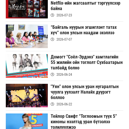
Netflix-ийн жагсаалтыг тэргүүлсээр
байна
2026-07-23
“Байгаль нуурын эгшиглэнт татах
хүч” олон улсын наадам эхэллээ
2026-07-07
Домогт "Соёл-Эрдэнэ" хамтлагийн
55 жилийн ойн тоглолт Сүхбаатарын
талбайд болно
2026-06-24
"Уян" олон улсын уран нугаралтын
чуулга уулзалт Налайх дүүрэгт
боллоо
2026-06-22
Тейлор Свифт “Тоглоомын түүх 5”
киноны нээлтэд уран бүтээлээ
толилуулжээ