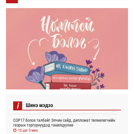
i
Шинэ мэдээ
СОР17 болох талбайг Элчин сайд, дипломат төлөөлөгчийн
газрын тэргүүнүүдэд танилцуулав
12 цаг 5 мин