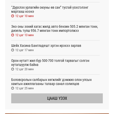
“Дүрслэх урлагийн оюуны өв сан” тусгай үзэсгэлэнг
маргааш нээнэ
12 цаг 10 мин
Энэ оны эхний хагас жилд авто бензин 505.2 мянган тонн,
дизель түлш 956.7 мянган тонн импортолжээ
12 цаг 13 мин
Шейх Хасина Бангладешт эргэн ирэхээ зарлав
12 цаг 17 мин
Орон нутагт жил бүр 500-700 толгой тарвагыг сэлгэн
нутагшуулж байна
12 цаг 20 мин
Боловсролын салбарын хөгжлийг дэмжих олон улсын
хамтын ажиллагааны талаар санал солилцов
12 цаг 25 мин
ЦААШ ҮЗЭХ