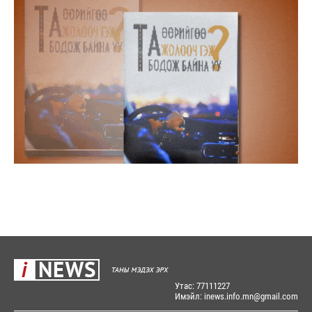
Утас: 77111227
Имэйл: inews.info.mn@gmail.com