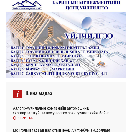
i
Шинэ мэдээ
Аялал жуулчлалын компанийн автомашинд
хязгаарлалтгүй шатахуун олгох зохицуулалт хийж байна
8 цаг 8 мин
Монголын гадаад валютын нөөц 7.9 тэрбум ам.долларт