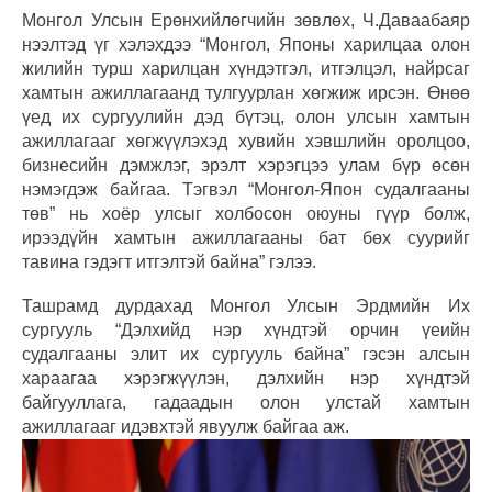
Монгол Улсын Ерөнхийлөгчийн зөвлөх, Ч.Даваабаяр
нээлтэд үг хэлэхдээ “Монгол, Японы харилцаа олон
жилийн турш харилцан хүндэтгэл, итгэлцэл, найрсаг
хамтын ажиллагаанд тулгуурлан хөгжиж ирсэн. Өнөө
үед их сургуулийн дэд бүтэц, олон улсын хамтын
ажиллагааг хөгжүүлэхэд хувийн хэвшлийн оролцоо,
бизнесийн дэмжлэг, эрэлт хэрэгцээ улам бүр өсөн
нэмэгдэж байгаа. Тэгвэл “Монгол-Япон судалгааны
төв” нь хоёр улсыг холбосон оюуны гүүр болж,
ирээдүйн хамтын ажиллагааны бат бөх суурийг
тавина гэдэгт итгэлтэй байна” гэлээ.
Ташрамд дурдахад Монгол Улсын Эрдмийн Их
сургууль “Дэлхийд нэр хүндтэй орчин үеийн
судалгааны элит их сургууль байна” гэсэн алсын
хараагаа хэрэгжүүлэн, дэлхийн нэр хүндтэй
байгууллага, гадаадын олон улстай хамтын
ажиллагааг идэвхтэй явуулж байгаа аж.