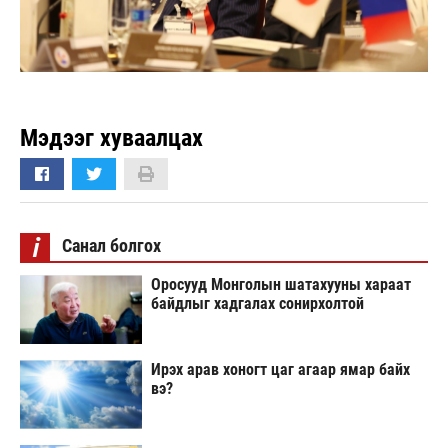
Мэдээг хуваалцах
i
Санал болгох
Оросууд Монголын шатахууны хараат
байдлыг хадгалах сонирхолтой
Ирэх арав хоногт цаг агаар ямар байх
вэ?