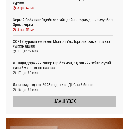
хүрчээ
8 цаг 47 мин
Сергей Собянин: Эдийн засгийг дайны горимд шилжүүлбэл
Орос сүйрнэ
8 цаг 59 мин
COP17 хурлын өмнөхөн Монгол Улс Торгоны замын цувааг
хүлээн авлаа
11 цаг 52 мин
Д.Нацагдоржийн ховор гар бичмэл, эд өлгийн зүйлс бүхий
тусгай үзэсгэлэнг нээлээ
17 цаг 52 мин
Даланзадгад хот 2028 онд шинэ ДЦС-тай болно
18 цаг 54 мин
ЦААШ ҮЗЭХ