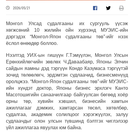
2026/05/21
Монгол Улсад судалгааны их сургууль үүсэж
хөгжсөний 10 жилийн ойн хүрээнд МУЭИС-ийн
дэргэдэх “Монгол-Япон судалгааны төв”-ийг нээх
ёслол өнөөдөр боллоо.
Нээлтэд УИХ-ын гишүүн Г.Тэмүүлэн, Монгол Улсын
Ерөнхийлөгчийн зөвлөх Ч.Даваабаяр, Японы Элчин
сайдын яамны дэд тэргүүн Кондо Казүмаса тэргүүтэй
зочид төлөөлөгч, эрдэмтэн судлаачид, бизнесменүүд
оролцжээ. “Монгол-Япон судалгааны төв”-ийг МУЭИС-
ийн хүндэт доктор, Японы бизнес эрхлэгч Канто
Масотошигийн санаачилгаар байгуулсан бөгөөд хоёр
орны төр, хувийн хэвшил, бизнесийн хамтын
ажиллагааг дэмжих, хамтарсан төсөл, хөтөлбөр,
судалгаа, академик солилцоог хэрэгжүүлэх, залуу
судлаачдыг олон улсын түвшинд бэлтгэх чиглэлээр
үйл ажиллагаа явуулах юм байна.