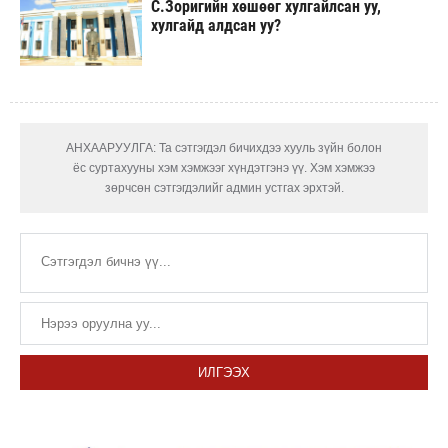
С.Зоригийн хөшөөг хулгайлсан уу,
хулгайд алдсан уу?
АНХААРУУЛГА: Та сэтгэгдэл бичихдээ хууль зүйн болон
ёс суртахууны хэм хэмжээг хүндэтгэнэ үү. Хэм хэмжээ
зөрчсөн сэтгэгдэлийг админ устгах эрхтэй.
ИЛГЭЭХ