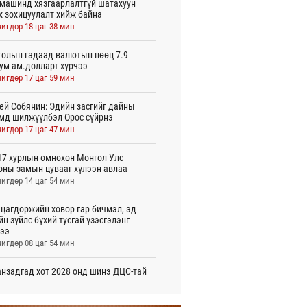
машинд хязгаарлалтгүй шатахуун
х зохицуулалт хийж байна
игдөр 18 цаг 38 мин
олын гадаад валютын нөөц 7.9
ум ам.долларт хүрчээ
игдөр 17 цаг 59 мин
ей Собянин: Эдийн засгийг дайны
мд шилжүүлбэл Орос сүйрнэ
игдөр 17 цаг 47 мин
7 хурлын өмнөхөн Монгол Улс
оны замын цувааг хүлээн авлаа
игдөр 14 цаг 54 мин
цагдоржийн ховор гар бичмэл, эд
йн зүйлс бүхий тусгай үзэсгэлэнг
ээ
игдөр 08 цаг 54 мин
нзадгад хот 2028 онд шинэ ДЦС-тай
о
игдөр 07 цаг 51 мин