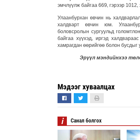
эмчлүүлж байгаа 669, гэрээр 1012, 
Улаанбурхан өвчин нь халдварлал
халдварт өвчин юм. Улаанбур
боловсролын сургуульд голомтлон
байгаа хүүхэд, иргэд халдвараас
хамрагдан өөрийгөө болон бусдыг
Эрүүл мэндийнхээ төлө
Мэдээг хуваалцах
i
Санал болгох