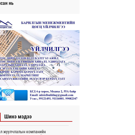
исан нь
Шинэ мэдээ
л жуулчлалын компанийн