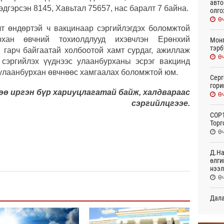
авто
эдгэрсэн 8145, Хавьтал 75657, нас баралт 7 байна.
олго
Өч
т өндөртэй ч вакцинаар сэргийлэгдэх боломжтой
хан өвчний тохиолдлууд ихэвчлэн Ерөнхий
Монг
тэрб
 гарч байгаатай холбоотой хамт сурдаг, ажиллаж
Өч
 сэргийлэх үүднээс улаанбурханы эсрэг вакцинд
 улаанбурхан өвчнөөс хамгаалах боломжтой юм.
Серг
гори
ө иргэн бүр хариуцлагатай байж, халдвараас
Өч
сэргийлцгээе.
COP1
Торг
Өч
Д.На
өлги
нээл
Өч
Дала
болн
Өч