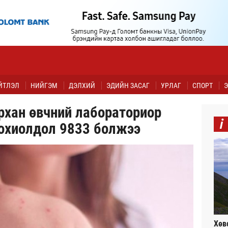
ЙТЛЭЛ
НИЙГЭМ
ДЭЛХИЙ
ЭДИЙН ЗАСАГ
УРЛАГ
СПОРТ
Э
рхан өвчний лабораториор
i
тохиолдол 9833 болжээ
Хөв