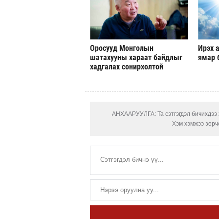
Оросууд Монголын
Ирэх а
шатахууны хараат байдлыг
ямар 
хадгалах сонирхолтой
АНХААРУУЛГА: Та сэтгэгдэл бичихдээ х
Хэм хэмжээ зөрчс