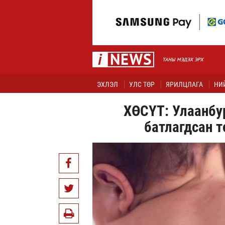
ЭХЛЭЛ
УЛС ТӨР
ЯРИЛЦЛАГА
НИ
ХӨСҮТ: Улаанбу
батлагдсан 