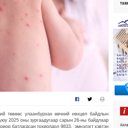
тах
i
ний төвөөс улаанбурхан өвчний нөхцөл байдлын
буюу 2025 оны зургаадугаар сарын 26-ны байдлаар
Аяла
риор батлагдсан тохиолдол 9833, эмнэлэгт хэвтэн