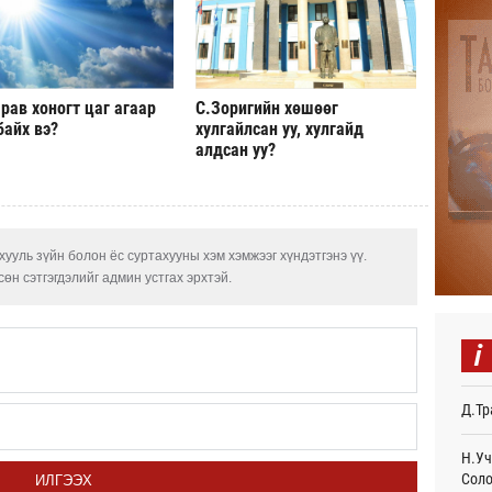
Авто
тоог
авна
Өч
рав хоногт цаг агаар
С.Зоригийн хөшөөг
Р.Да
байх вэ?
хулгайлсан уу, хулгайд
орло
алдсан уу?
Өч
Улаа
Өч
ууль зүйн болон ёс суртахууны хэм хэмжээг хүндэтгэнэ үү.
СОР1
өн сэтгэгдэлийг админ устгах эрхтэй.
дипл
тэрг
Ур
i
“Дүр
үзэс
Д.Тр
Ур
Энэ 
Н.Уч
505.
Соло
ИЛГЭЭХ
мянг