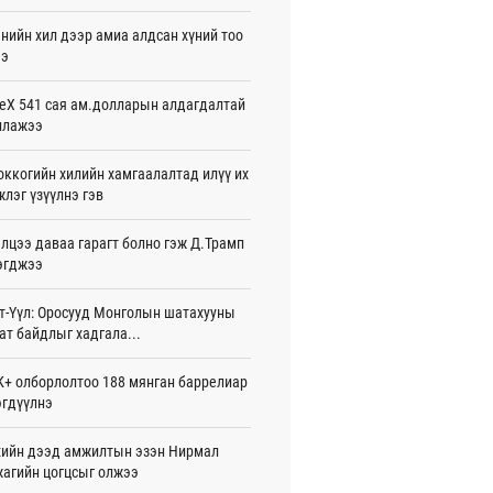
жигдар 16 цаг 01 мин
нийн хил дээр амиа алдсан хүний тоо
ээ
 Хасина Бангладешт эргэн ирэхээ
ав
жигдар 15 цаг 58 мин
eX 541 сая ам.долларын алдагдалтай
ллажээ
 нутагт жил бүр 500-700 толгой
агыг сэлгэн нутагшуулж байна
ккогийн хилийн хамгаалалтад илүү их
жигдар 15 цаг 54 мин
лэг үзүүлнэ гэв
всролын салбарын хөгжлийг дэмжих
лцээ даваа гарагт болно гэж Д.Трамп
 улсын хамтын ажиллагааны талаар
л солилцов
эгджээ
жигдар 15 цаг 50 мин
т-Үүл: Оросууд Монголын шатахууны
дугаар сард Сүхбаатар боомтоор
ат байдлыг хадгала...
17 тонн Аи-92 автобензин импортолжээ
жигдар 15 цаг 40 мин
+ олборлолтоо 188 мянган баррелиар
гдүүлнэ
лдагч Н.Амарзаяа: 32 хуудастай
н дэвтэр долоо хоногт л дүүрдэг
жигдар 15 цаг 31 мин
ийн дээд амжилтын эзэн Нирмал
агийн цогцсыг олжээ
д Фулбрайтын хөтөлбөрөөр 150 гаруй