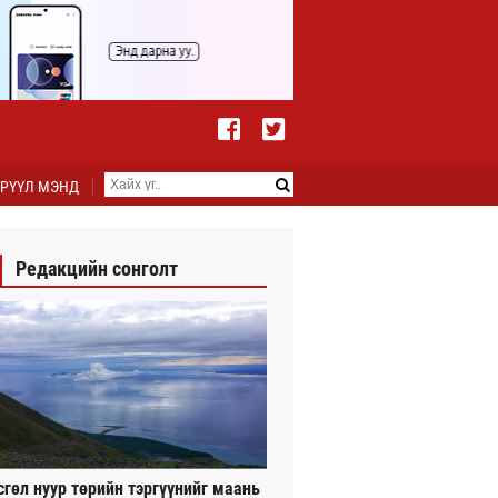
РҮҮЛ МЭНД
Редакцийн сонголт
сгөл нуур төрийн тэргүүнийг маань