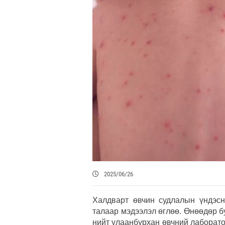
2025/06/26
Халдварт өвчин судлалын үндэс
талаар мэдээлэл өглөө. Өнөөдөр 
нийт улаанбурхан өвчний лаборато