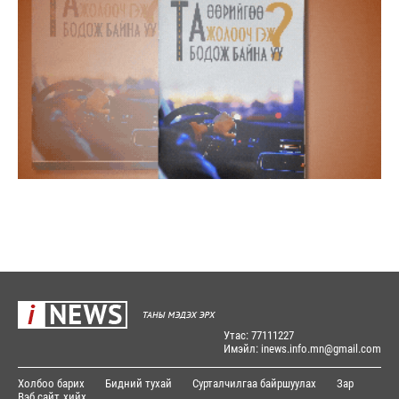
Утас: 77111227
Имэйл: inews.info.mn@gmail.com
Холбоо барих
Бидний тухай
Сурталчилгаа байршуулах
Зар
Вэб сайт
хийх