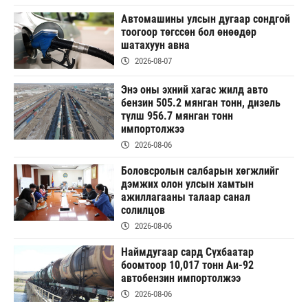
Автомашины улсын дугаар сондгой
тоогоор төгссөн бол өнөөдөр
шатахуун авна
2026-08-07
Энэ оны эхний хагас жилд авто
бензин 505.2 мянган тонн, дизель
түлш 956.7 мянган тонн
импортолжээ
2026-08-06
Боловсролын салбарын хөгжлийг
дэмжих олон улсын хамтын
ажиллагааны талаар санал
солилцов
2026-08-06
Наймдугаар сард Сүхбаатар
боомтоор 10,017 тонн Аи-92
автобензин импортолжээ
2026-08-06