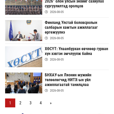
2026” олон улсын энхийг сахиулах
сургуулилтад оролцов
2026-08-05
Финланд Улстай боловсролын
салбарын хамтын ажиллагааг
өргөжүүлнэ
2026-08-05
ХӨСҮТ: Улаанбурхан өвчнөөр гурван
хүн хэвтэн эмчлүүлж байна
2026-08-05
БНХАУ-ын Ляонин мужийн
төлөөлөгчид НИТХ-ын үйл
ажиллагаатай танилцлаа
2026-08-05
1
2
3
4
»