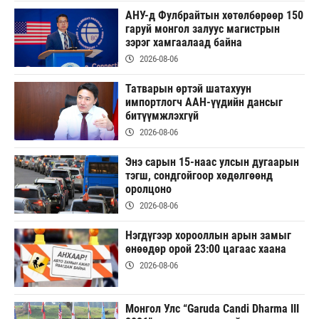
АНУ-д Фулбрайтын хөтөлбөрөөр 150
гаруй монгол залуус магистрын
зэрэг хамгаалаад байна
2026-08-06
Татварын өртэй шатахуун
импортлогч ААН-үүдийн дансыг
битүүмжлэхгүй
2026-08-06
Энэ сарын 15-наас улсын дугаарын
тэгш, сондгойгоор хөдөлгөөнд
оролцоно
2026-08-06
Нэгдүгээр хорооллын арын замыг
өнөөдөр орой 23:00 цагаас хаана
2026-08-06
Монгол Улс “Garuda Candi Dharma III