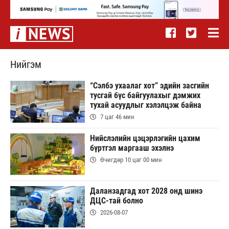
Нийгэм
“Сэлбэ ухаалаг хот” эдийн засгийн
тусгай бүс байгуулахыг дэмжих
тухай асуудлыг хэлэлцэж байна
7 цаг 46 мин
Нийслэлийн цэцэрлэгийн цахим
бүртгэл маргааш эхэлнэ
Өчигдөр 10 цаг 00 мин
Даланзадгад хот 2028 онд шинэ
ДЦС-тай болно
2026-08-07