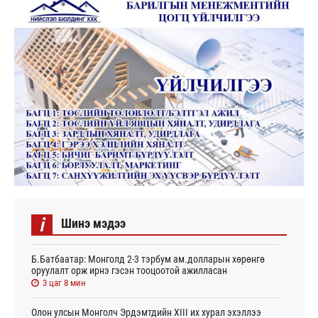
i
Шинэ мэдээ
Б.Батбаатар: Монголд 2-3 тэрбум ам.долларын хөрөнгө
оруулалт орж ирнэ гэсэн тооцоотой ажилласан
3 цаг 8 мин
Олон улсын Монголч Эрдэмтдийн XIII их хурал эхэллээ