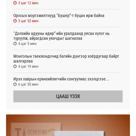
3 цаг 12 мин
Оросын мэргэжилтнүүд “Бушер”-т буцан ирж байна
3 цаг 52 мин
“Дэлхийн адууны өдөр”-ийн уралдаанд уясан хүлэг нь
түрүүлж, айрагдсан уяачдыг шагналаа
4 цаг 5 мин
Монголын таеквондочид багийн дүнгээр хоёрдугаар байрт
шалгарлаа
4 цаг 19 мин
Ирэх хаврын ерөнхийлөгчийн сонгуулиас эхэлцгээе...
6 цаг 55 мин
ЦААШ ҮЗЭХ