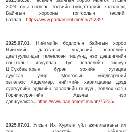
2025.06.30.
Төсвийн байнгын хороо Монгол Улсын
2024 оны нэгдсэн төсвийн гүйцэтгэлийг хэлэлцэж,
Байнгын хорооны тогтоолын төслийг
батлав...
https://www.parliament.mn/nn/75235/
2025.07.01.
Нийгмийн бодлогын байнгын хороо
Нийгмийн даатгалын үндэсний зөвлөлийн
даатгуулагчдыг төлөөлсөн гишүүнд нэр дэвшигчийн
сонсголыг явууллаа. Тус зөвлөлийн гишүүн
Ц.Сүхбаатарын бүрэн эрхийн хугацаа
дууссан учир Монголын үйлдвэрчний
эвлэлээс Хөдөлмөр, нийгмийн харилцааны дээд
сургуулийн эрдмийн зөвлөлийн гишүүн, зөвлөх багш
Горчинсүрэнгийн Адьяаг нэр
дэвшүүлжээ...
https://www.parliament.mn/nn/75236/
2025.07.01.
Улсын Их Хурлын үйл ажиллагааны ил
тод, нээлттэй байдлыг