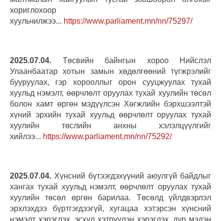
хориглохоор
хуульчилжээ...
https://www.parliament.mn/nn/75297/
2025.07.04.
Төсвийн байнгын хороо Нийслэл
Улаанбаатар хотын замын хөдөлгөөний түгжрэлийг
бууруулах, гэр хорооллыг орон сууцжуулах тухай
хуульд нэмэлт, өөрчлөлт оруулах тухай хуулийн төсөл
болон хамт өргөн мэдүүлсэн Хөгжлийн бэрхшээлтэй
хүний эрхийн тухай хуульд өөрчлөлт оруулах тухай
хуулийн төслийн анхны хэлэлцүүлгийг
хийлээ...
https://www.parliament.mn/nn/75292/
2025.07.04.
Хүнсний бүтээгдэхүүний аюулгүй байдлыг
хангах тухай хуульд нэмэлт, өөрчлөлт оруулах тухай
хуулийн төсөл өргөн барилаа. Төсөлд үйлдвэрлэл
эрхлэхдээ бүртгэгдээгүй, хугацаа хэтэрсэн хүнсний
нэмэлт хэрэглэх, эсхүл хэтрүүлэн хэрэглэх, дур мэдэн