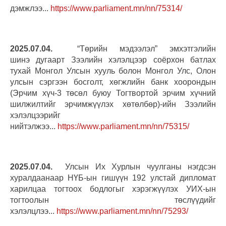
дэмжлээ...
https://www.parliament.mn/nn/75314/
2025.07.04.
“Төрийн мэдээлэл” эмхэтгэлийн
шинэ дугаарт Зээлийн хэлэлцээр соёрхон батлах
тухай Монгол Улсын хууль болон Монгол Улс, Олон
улсын сэргээн босголт, хөгжлийн банк хоорондын
(Эрчим хүч-3 төсөл буюу Тогтвортой эрчим хүчний
шилжилтийг эрчимжүүлэх хөтөлбөр)-ийн Зээлийн
хэлэлцээрийг
нийтэлжээ...
https://www.parliament.mn/nn/75315/
2025.07.04.
Улсын Их Хурлын чуулганы нэгдсэн
хуралдаанаар НҮБ-ын гишүүн 192 улстай дипломат
харилцаа тогтоох бодлогыг хэрэгжүүлэх УИХ-ын
тогтоолын төслүүдийг
хэлэлцлээ...
https://www.parliament.mn/nn/75293/