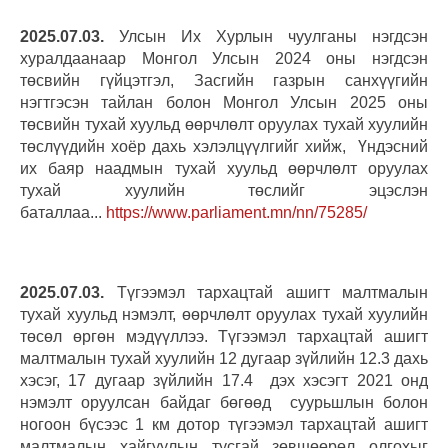
2025.07.03.
Улсын Их Хурлын чуулганы нэгдсэн
хуралдаанаар Монгол Улсын 2024 оны нэгдсэн
төсвийн гүйцэтгэл, Засгийн газрын санхүүгийн
нэгтгэсэн тайлан болон Монгол Улсын 2025 оны
төсвийн тухай хуульд өөрчлөлт оруулах тухай хуулийн
төслүүдийн хоёр дахь хэлэлцүүлгийг хийж, Үндэсний
их баяр наадмын тухай хуульд өөрчлөлт оруулах
тухай хуулийн төслийг эцэслэн
баталлаа...
https://www.parliament.mn/nn/75285/
2025.07.03.
Түгээмэл тархацтай ашигт малтмалын
тухай хуульд нэмэлт, өөрчлөлт оруулах тухай хуулийн
төсөл өргөн мэдүүллээ. Түгээмэл тархацтай ашигт
малтмалын тухай хуулийн 12 дугаар зүйлийн 12.3 дахь
хэсэг, 17 дугаар зүйлийн 17.4 дэх хэсэгт 2021 онд
нэмэлт оруулсан байдаг бөгөөд суурьшлын болон
ногоон бүсээс 1 км дотор түгээмэл тархацтай ашигт
малтмалын хайгуулын тусгай зөвшөөрөл олгохыг