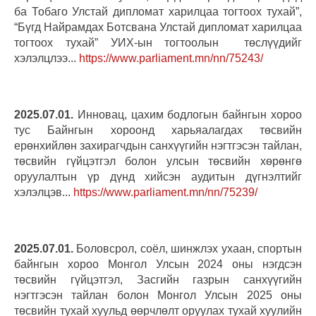
ба Тобаго Улстай дипломат харилцаа тогтоох тухай”,
“Бүгд Найрамдах Ботсвана Улстай дипломат харилцаа
тогтоох тухай” УИХ-ын тогтоолын төслүүдийг
хэлэлцлээ...
https://www.parliament.mn/nn/75243/
2025.07.01.
Инновац, цахим бодлогын байнгын хороо
тус Байнгын хороонд харьяалагдах төсвийн
ерөнхийлөн захирагчдын санхүүгийн нэгтгэсэн тайлан,
төсвийн гүйцэтгэл болон улсын төсвийн хөрөнгө
оруулалтын үр дүнд хийсэн аудитын дүгнэлтийг
хэлэлцэв...
https://www.parliament.mn/nn/75239/
2025.07.01.
Боловсрол, соёл, шинжлэх ухаан, спортын
байнгын хороо Монгол Улсын 2024 оны нэгдсэн
төсвийн гүйцэтгэл, Засгийн газрын санхүүгийн
нэгтгэсэн тайлан болон Монгол Улсын 2025 оны
төсвийн тухай хуульд өөрчлөлт оруулах тухай хуулийн