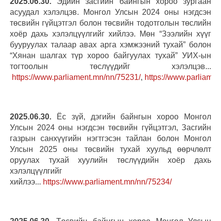
2025.06.30.
Эдийн засгийн байнгын хороо зургаан
асуудал хэлэлцэв. Монгол Улсын 2024 оны нэгдсэн
төсвийн гүйцэтгэл болон төсвийн тодотголын төслийн
хоёр дахь хэлэлцүүлгийг хийлээ. Мөн “Зээлийн хүүг
бууруулах талаар авах арга хэмжээний тухай” болон
“Хянан шалгах түр хороо байгуулах тухай” УИХ-ын
тогтоолын төслүүдийг хэлэлцэв...
https://www.parliament.mn/nn/75231/
,
https://www.parliame
2025.06.30.
Ёс зүй, дэгийн байнгын хороо Монгол
Улсын 2024 оны нэгдсэн төсвийн гүйцэтгэл, Засгийн
газрын санхүүгийн нэгтгэсэн тайлан болон Монгол
Улсын 2025 оны төсвийн тухай хуульд өөрчлөлт
оруулах тухай хуулийн төслүүдийн хоёр дахь
хэлэлцүүлгийг
хийлээ...
https://www.parliament.mn/nn/75234/