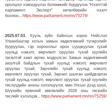
оролцоог нэмэгдүүлэх боломжийг бүрдүүлэх “Нээлттэй
парламент: Эксперт” хөтөлбөрийн нээлт
боллоо...
https://www.parliament.mn/nn/75279/
2025.07.03.
Хууль зүйн байнгын хороо Нийслэл
Улаанбаатар хотын замын хөдөлгөөний түгжрэлийг
бууруулах, гэр хорооллыг орон сууцжуулах тухай
хуульд нэмэлт, өөрчлөлт оруулах тухай хуулийн
төсөлтэй хамт өргөн мэдүүлсэн Замын хөдөлгөөний
аюулгүй байдлын тухай хуульд нэмэлт, өөрчлөлт
оруулах тухай, Зөрчлийн тухай хуульд нэмэлт,
өөрчлөлт оруулах тухай, Зөрчил шалган шийдвэрлэх
тухай хуульд нэмэлт, өөрчлөлт оруулах тухай хуулийн
төслүүдийн анхны хэлэлцүүлэг, мөн Улсын дээд шүүх,
Шүүхийн ерөнхий зөвлөлийн 2026 оны төсвийн
төслийг хэлэлцэв...
https://www.parliament.mn/nn/75259/