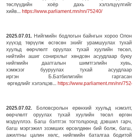
төслүүдийн хоёр дахь хэлэлцүүлгийг
хийв...
https://www.parliament.mn/nn/75240/
2025.07.01.
Нийгмийн бодлогын байнгын хороо Олон
хүүхэд төрүүлж өсгөсөн эхийг урамшуулах тухай
хуульд өөрчлөлт оруулах тухай хуулийн төсөл,
нийтийн ашиг сонирхлыг хөндсөн асуудлаар буюу
нийгмийн даатгалын шимтгэлийн хувь,
хэмжээг бууруулах тухай асуудлаар
иргэн Б.Батбилигийн гаргасан
өргөдлийг хэлэлцэв...
https://www.parliament.mn/nn/75244/
2025.07.02.
Боловсролын ерөнхий хуульд нэмэлт,
өөрчлөлт оруулах тухай хуулийн төсөл өргөн
мэдүүллээ. Багш бэлтгэх тогтолцоонд дэвшил гарч,
багш мэргэжил эзэмших өрсөлдөөн бий болж, багш,
ажилтны цалин хөлс, нийгмийн баталгаа бодитой