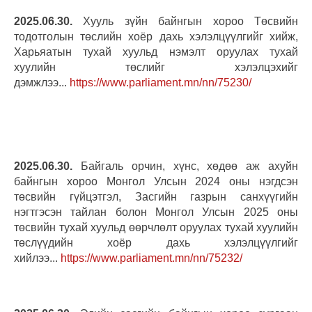
2025.06.30.
Хууль зүйн байнгын хороо Төсвийн
тодотголын төслийн хоёр дахь хэлэлцүүлгийг хийж,
Харьяатын тухай хуульд нэмэлт оруулах тухай
хуулийн төслийг хэлэлцэхийг
дэмжлээ...
https://www.parliament.mn/nn/75230/
2025.06.30.
Байгаль орчин, хүнс, хөдөө аж ахуйн
байнгын хороо Монгол Улсын 2024 оны нэгдсэн
төсвийн гүйцэтгэл, Засгийн газрын санхүүгийн
нэгтгэсэн тайлан болон Монгол Улсын 2025 оны
төсвийн тухай хуульд өөрчлөлт оруулах тухай хуулийн
төслүүдийн хоёр дахь хэлэлцүүлгийг
хийлээ...
https://www.parliament.mn/nn/75232/