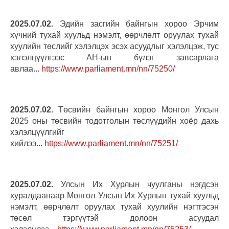
2025.07.02.
Эдийн засгийн байнгын хороо Эрчим
хүчний тухай хуульд нэмэлт, өөрчлөлт оруулах тухай
хуулийн төслийг хэлэлцэх эсэх асуудлыг хэлэлцэж, тус
хэлэлцүүлгээс АН-ын бүлэг завсарлага
авлаа...
https://www.parliament.mn/nn/75250/
2025.07.02.
Төсвийн байнгын хороо Монгол Улсын
2025 оны төсвийн тодотголын төслүүдийн хоёр дахь
хэлэлцүүлгийг
хийлээ...
https://www.parliament.mn/nn/75251/
2025.07.02.
Улсын Их Хурлын чуулганы нэгдсэн
хуралдаанаар Монгол Улсын Их Хурлын тухай хуульд
нэмэлт, өөрчлөлт оруулах тухай хуулийн нэгтгэсэн
төсөл тэргүүтэй долоон асуудал