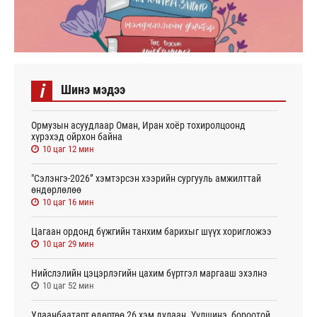
i
Шинэ мэдээ
Ормузын асуудлаар Оман, Иран хоёр тохиролцоонд
хүрэхэд ойрхон байна
10 цаг 12 мин
"Сэлэнгэ-2026” хэмтэрсэн хээрийн сургууль амжилттай
өндөрлөлөө
10 цаг 16 мин
Цагаан ордонд бүжгийн танхим барихыг шүүх хоригложээ
10 цаг 29 мин
Нийслэлийн цэцэрлэгийн цахим бүртгэл маргааш эхэлнэ
10 цаг 52 мин
Улаанбаатарт өдөртөө 26 хэм дулаан. Үүлшинэ, бороотой