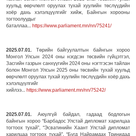
хуульд өөрчлөлт оруулах тухай хуулийн төслүүдийн
хоёр дахь хэлэлцүүлгийг хийж, Байнгын хорооны
тогтоолуудыг
баталлаа...
https://www.parliament.mn/nn/75241/
2025.07.01.
Төрийн байгуулалтын байнгын хороо
Монгол Улсын 2024 оны нэгдсэн төсвийн гүйцэтгэл,
Засгийн газрын санхүүгийн 2024 оны нэгтгэсэн тайлан
болон Монгол Улсын 2025 оны төсвийн тухай хуульд
өөрчлөлт оруулах тухай хуулийн төслүүдийн хоёр дахь
хэлэлцүүлгийг
хийлээ...
https://www.parliament.mn/nn/75242/
2025.07.01.
Аюулгүй байдал, гадаад бодлогын
байнгын хороо “Барбадос Улстай дипломат харилцаа
тогтоох тухай”, “Эсватинийн Хаант Улстай дипломат
харилцаа тогтоох тухай”, “Бүгд Найрамдах Тринидад