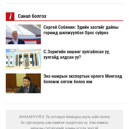
i
Санал болгох
Сергей Собянин: Эдийн засгийг дайны
горимд шилжүүлбэл Орос сүйрнэ
С.Зоригийн хөшөөг хулгайлсан уу,
хулгайд алдсан уу?
Энэ намрын экспортын орлого Монголд
боломж олгож болох юм
АНХААРУУЛГА: Та сэтгэгдэл бичихдээ хууль зүйн болон
ёс суртахууны хэм хэмжээг хүндэтгэнэ үү. Хэм хэмжээ
зөрчсөн сэтгэгдэлийг админ устгах эрхтэй.