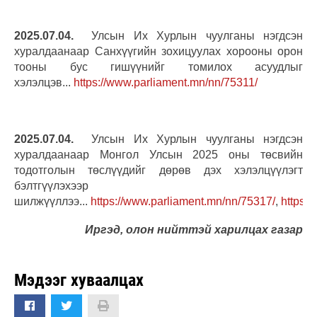
2025.07.04.
Улсын Их Хурлын чуулганы нэгдсэн
хуралдаанаар Санхүүгийн зохицуулах хорооны орон
тооны бус гишүүнийг томилох асуудлыг
хэлэлцэв...
https://www.parliament.mn/nn/75311/
2025.07.04.
Улсын Их Хурлын чуулганы нэгдсэн
хуралдаанаар Монгол Улсын 2025 оны төсвийн
тодотголын төслүүдийг дөрөв дэх хэлэлцүүлэгт
бэлтгүүлэхээр
шилжүүллээ...
https://www.parliament.mn/nn/75317/
,
https:
Иргэд, олон нийттэй харилцах газар
Мэдээг хуваалцах