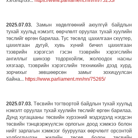
хэлэлцлээ...
https://www.parliament.mn/nn/75253/
2025.07.03.
Замын хөдөлгөөний аюулгүй байдлын
тухай хуульд нэмэлт, өөрчлөлт оруулах тухай хуулийн
төслийг өргөн барилаа. Тус төсөлд цахилгаан скүүтер,
цахилгаан дугуй, хувь хүний бичил цахилгаан
тээврийн хэрэгсэл гэсэн тээврийн хэрэгслийн
ангиллыг шинээр тодорхойлж, жолоодох насны
хязгаар, тээврийн хэрэгслийн техникийн дээд хурд,
зорчихыг зөвшөөрсөн замыг зохицуулсан
байна...
https://www.parliament.mn/nn/75265/
2025.07.03.
Төсвийн тогтвортой байдлын тухай хуульд
нэмэлт оруулах тухай хуулийн төслийг өргөн барилаа.
Дунд хугацааны төсвийн хүрээний мэдэгдэлд нэгдсэн
төсвийн тэнцвэржүүлсэн орлогын доод хэмжээ болон
нийт зарлагын хэмжээг бууруулах өөрчлөлт орсонтой
холбогдуулан жилийн төсөв болон төсвийн