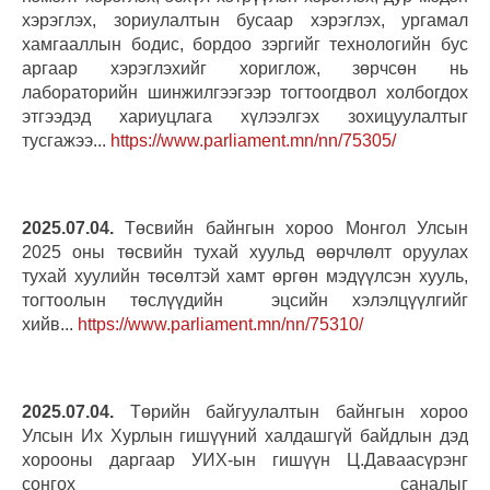
хэрэглэх, зориулалтын бусаар хэрэглэх, ургамал
хамгааллын бодис, бордоо зэргийг технологийн бус
аргаар хэрэглэхийг хориглож, зөрчсөн нь
лабораторийн шинжилгээгээр тогтоогдвол холбогдох
этгээдэд хариуцлага хүлээлгэх зохицуулалтыг
тусгажээ...
https://www.parliament.mn/nn/75305/
2025.07.04.
Төсвийн байнгын хороо Монгол Улсын
2025 оны төсвийн тухай хуульд өөрчлөлт оруулах
тухай хуулийн төсөлтэй хамт өргөн мэдүүлсэн хууль,
тогтоолын төслүүдийн эцсийн хэлэлцүүлгийг
хийв...
https://www.parliament.mn/nn/75310/
2025.07.04.
Төрийн байгуулалтын байнгын хороо
Улсын Их Хурлын гишүүний халдашгүй байдлын дэд
хорооны даргаар УИХ-ын гишүүн Ц.Даваасүрэнг
сонгох саналыг