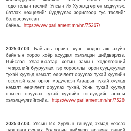
тодотголын төслийг Улсын Их Хуралд өргөн мэдүүлэх,
батлах нөхцөлийг бүрдүүлэх зорилгоор тус төслийг
боловсруулсан
байна...
https://www.parliament.mn/nn/75267/
2025.07.03.
Байгаль орчин, хүнс, хөдөө аж ахуйн
байнгын хороо хоёр асуудал хэлэлцэн шийдвэрлэв.
Нийслэл Улаанбаатар хотын замын хөдөлгөөний
түгжрэлийг бууруулах, гэр хорооллыг орон сууцжуулах
тухай хуульд нэмэлт, өөрчлөлт оруулах тухай хуулийн
төсөлтэй хамт өргөн мэдүүлсэн Агаарын тухай хуульд
нэмэлт, өөрчлөлт оруулах тухай, Усны тухай хуульд
нэмэлт оруулах тухай хуулийн төслүүдийн анхны
хэлэлцүүлгийгхийв...
https://www.parliament.mn/nn/75266/
2025.07.03.
Улсын Их Хурлын гишүүд ахмад үеэсээ
туршлага судлах, бодлогын шийдвэр гаргахад тэдний