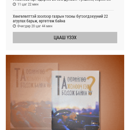
11 цаг 22 мин
Хөнгөлөлттэй зээлээр газрын тосны бүтээгдэхүүний 22
агуулах барьж, өргөтгөж байна
Өчигдөр 20 цаг 44 мин
ЦААШ ҮЗЭХ