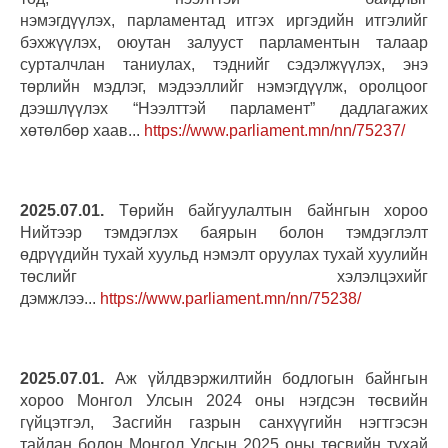
нэмэгдүүлэх, парламентад итгэх иргэдийн итгэлийг
бэхжүүлэх, оюутан залууст парламентын талаар
сурталчлан таниулах, тэднийг сэдэлжүүлэх, энэ
төрлийн мэдлэг, мэдээллийг нэмэгдүүлж, оролцоог
дээшлүүлэх “Нээлттэй парламент” дадлагажих
хөтөлбөр хаав...
https://www.parliament.mn/nn/75237/
2025.07.01.
Төрийн байгуулалтын байнгын хороо
Нийтээр тэмдэглэх баярын болон тэмдэглэлт
өдрүүдийн тухай хуульд нэмэлт оруулах тухай хуулийн
төслийг хэлэлцэхийг
дэмжлээ...
https://www.parliament.mn/nn/75238/
2025.07.01.
Аж үйлдвэржилтийн бодлогын байнгын
хороо Монгол Улсын 2024 оны нэгдсэн төсвийн
гүйцэтгэл, Засгийн газрын санхүүгийн нэгтгэсэн
тайлан болон Монгол Улсын 2025 оны төсвийн тухай