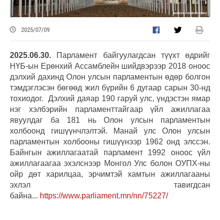
2025/07/09
2025.06.30.
Парламент байгуулагдсан түүхт өдрийг
НҮБ-ын Ерөнхий Ассамблейн шийдвэрээр 2018 оноос
дэлхий дахинд Олон улсын парламентын өдөр болгон
тэмдэглэсэн бөгөөд жил бүрийн 6 дугаар сарын 30-нд
тохиодог. Дэлхий даяар 190 гаруй улс, үндэстэн ямар
нэг хэлбэрийн парламенттайгаар үйл ажиллагаа
явуулдаг ба 181 нь Олон улсын парламентын
холбоонд гишүүнчлэлтэй. Манай улс Олон улсын
парламентын холбооны гишүүнээр 1962 онд элссэн.
Байнгын ажиллагаатай парламент 1992 оноос үйл
ажиллагаагаа эхэлснээр Монгол Улс болон ОУПХ-ны
ойр дөт харилцаа, эрчимтэй хамтын ажиллагааны
эхлэл тавигдсан
байна...
https://www.parliament.mn/nn/75227/