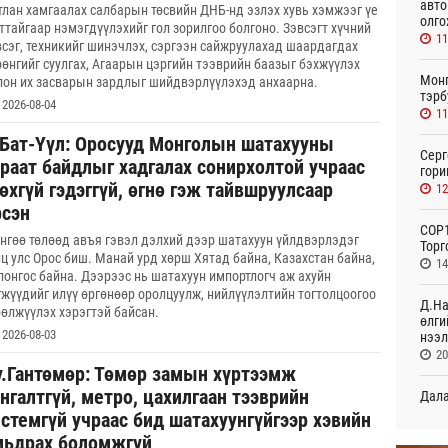
авто
тлан хамгаалах салбарын төсвийн ДНБ-нд эзлэх хувь хэмжээг үе
олго
ттайгаар нэмэгдүүлэхийг гол зорилгоо болгоно. Зэвсэгт хүчний
11
всэг, техникийг шинэчлэх, сэргээн сайжруулахад шаардагдах
рөнгийг суулгах, Агаарын цэргийн тээврийн баазыг бэхжүүлэх
Монг
лон их засварын зардлыг шийдвэрлүүлэхэд анхаарна.
тэрб
2026-08-04
11
.Бат-Үүл: Оросууд Монголын шатахууны
Серг
араат байдлыг хадгалах сонирхолтой учраас
гори
өхгүй гэдэггүй, өгнө гэж тайвшруулсаар
12
рсэн
COP1
нгөө төлөөд авъя гэвэл дэлхий дээр шатахуун үйлдвэрлэдэг
Торг
нц улс Орос биш. Манай урд хөрш Хятад байна, Казахстан байна,
14
лонгос байна. Дээрээс нь шатахуун импортлогч аж ахуйн
гжүүдийг илүү өргөнөөр оролцуулж, нийлүүлэлтийн тогтолцоогоо
Д.На
рөлжүүлэх хэрэгтэй байсан.
өлги
2026-08-03
нээл
20
у.Гантөмөр: Төмөр замын хүртээмж
нгалтгүй, метро, цахилгаан тээврийн
Дала
болн
истемгүй учраас бид шатахуунгүйгээр хэвийн
21
мьдрах боломжгүй