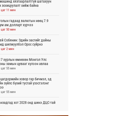
машинд хязгаарлалтгүй шатахуун
х зохицуулалт хийж байна
 цаг 11 мин
олын гадаад валютын нөөц 7.9
ум ам.долларт хүрчээ
 цаг 50 мин
ей Собянин: Эдийн засгийг дайны
мд шилжүүлбэл Орос сүйрнэ
 цаг 2 мин
7 хурлын өмнөхөн Монгол Улс
оны замын цувааг хүлээн авлаа
 цаг 55 мин
цагдоржийн ховор гар бичмэл, эд
йн зүйлс бүхий тусгай үзэсгэлэнг
ээ
 цаг 55 мин
нзадгад хот 2028 онд шинэ ДЦС-тай
о
 цаг 57 мин