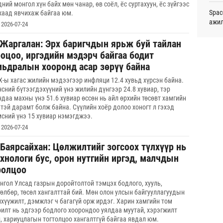
ний монгол хүн байх мөн чанар, өв соёл, ёс суртахуун, ёс зүйгээс
монг
Spac
жаад явчихаж байгаа юм.
хамг
ажи
2026-07-24
Ур
.Жаргалан: Эрх баригчдын ярьж буй тайлан
Маро
Месс
дэмж
ооцоо, иргэдийн мэдэрч байгаа бодит
Ур
мьдралын хооронд асар зөрүү байна
Татв
ОПЕК
Х-ы хагас жилийн мэдээгээр инфляци 12.4 хувьд хүрсэн байна.
үүди
нэмэ
нсний бүтээгдэхүүний үнэ жилийн дүнгээр 24.8 хувиар, тэр
Ур
ндаа махны үнэ 51.6 хувиар өссөн нь айл өрхийн төсөвт хамгийн
С.Зо
чтэй дарамт болж байна. Сүүлийн хоёр долоо хоногт л гэхэд
алдс
мсний үнэ 15 хувиар нэмэгджээ.
2026-07-24
Дэлх
.Баярсайхан: Цөлжилтийг зогсоох түлхүүр нь
Пурж
хнологи бус, орон нутгийн иргэд, малчдын
ролцоо
Хуви
төхө
нгол Улсад газрын доройтолтой тэмцэх бодлого, хууль,
төлбөр, төсөл хангалттай бий. Мөн олон улсын байгууллагуудын
МАА-
нхүүжилт, дэмжлэг ч багагүй орж ирдэг. Харин хамгийн том
чадв
рилт нь эдгээр бодлого хоорондоо уялдаа муутай, хэрэгжилт
л, хариуцлагын тогтолцоо хангалтгүй байгаа явдал юм.