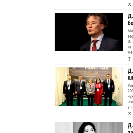
Д
б
МА
өө
Ир
ит
ме
Д
ш
Ул
20
чу
он
ул
Д
з