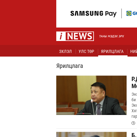
ЭХЛЭЛ
УЛС ТӨР
ЯРИЛЦЛАГА
НИ
Ярилцлага
Р
М
Эн
би
Эк
Хя
га
Б