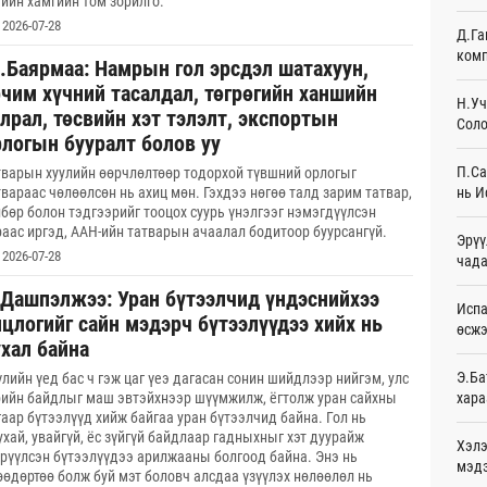
гийн хамгийн том зорилго.
Ур
2026-07-28
Д.Га
комп
Шейх
.Баярмаа: Намрын гол эрсдэл шатахуун,
зарл
рчим хүчний тасалдал, төгрөгийн ханшийн
Ур
Н.Уч
лрал, төсвийн хэт тэлэлт, экспортын
Соло
рлогын бууралт болов уу
Орон
тарв
П.Са
тварын хуулийн өөрчлөлтөөр тодорхой түвшний орлогыг
Ур
нь И
твараас чөлөөлсөн нь ахиц мөн. Гэхдээ нөгөө талд зарим татвар,
лбөр болон тэдгээрийг тооцох суурь үнэлгээг нэмэгдүүлсэн
Боло
раас иргэд, ААН-ийн татварын ачаалал бодитоор буурсангүй.
Эрүү
олон
2026-07-28
сана
чада
Ур
.Дашпэлжээ: Уран бүтээлчид үндэснийхээ
Испа
нцлогийг сайн мэдэрч бүтээлүүдээ хийх нь
Найм
өсж
10,0
ухал байна
Ур
Э.Ба
үлийн үед бас ч гэж цаг үеэ дагасан сонин шийдлээр нийгэм, улс
хара
рийн байдлыг маш эвтэйхнээр шүүмжилж, ёгтолж уран сайхны
Худа
гаар бүтээлүүд хийж байгаа уран бүтээлчид байна. Гол нь
өрий
ухай, увайгүй, ёс зүйгүй байдлаар гадныхныг хэт дуурайж
Ур
Хэлэ
трүүлсэн бүтээлүүдээ арилжааны болгоод байна. Энэ нь
мэд
өөдөртөө болж буй мэт боловч алсдаа үзүүлэх нөлөөлөл нь
АНУ-