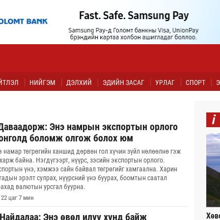
ЙТЛЭЛ
НИЙГЭМ
ДЭЛХИЙ
ЭДИЙН ЗАСАГ
УРЛАГ
СПОРТ
Э
i
.Даваадорж: Энэ намрын экспортын орлого
онголд боломж олгож болох юм
э намар төгрөгийн ханшид дөрвөн гол хүчин зүйл нөлөөлнө гэж
 харж байна. Нэгдүгээрт, нүүрс, зэсийн экспортын орлого.
спортын үнэ, хэмжээ сайн байвал төгрөгийг хамгаална. Харин
тадын эрэлт сулрах, нүүрсний үнэ буурах, боомтын саатал
рахад валютын урсгал буурна.
22 цаг 7 мин
Хөв
.Найдалаа: Энэ өвөл илүү хүнд байж