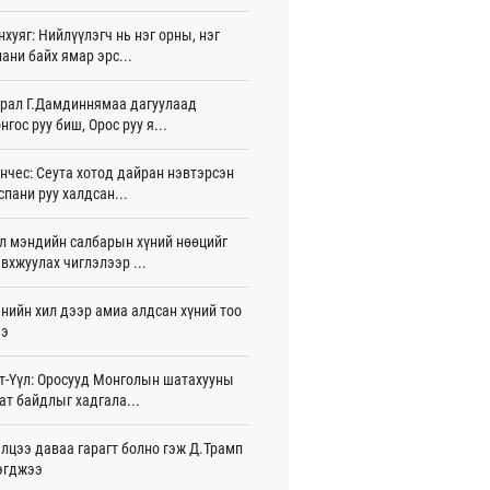
жигдар 16 цаг 01 мин
нхуяг: Нийлүүлэгч нь нэг орны, нэг
ани байх ямар эрс...
 Хасина Бангладешт эргэн ирэхээ
ав
жигдар 15 цаг 58 мин
рал Г.Дамдиннямаа дагуулаад
нгос руу биш, Орос руу я...
 нутагт жил бүр 500-700 толгой
агыг сэлгэн нутагшуулж байна
нчес: Сеута хотод дайран нэвтэрсэн
жигдар 15 цаг 54 мин
спани руу халдсан...
всролын салбарын хөгжлийг дэмжих
л мэндийн салбарын хүний нөөцийг
 улсын хамтын ажиллагааны талаар
л солилцов
вхжуулах чиглэлээр ...
жигдар 15 цаг 50 мин
нийн хил дээр амиа алдсан хүний тоо
дугаар сард Сүхбаатар боомтоор
ээ
17 тонн Аи-92 автобензин импортолжээ
жигдар 15 цаг 40 мин
т-Үүл: Оросууд Монголын шатахууны
ат байдлыг хадгала...
лдагч Н.Амарзаяа: 32 хуудастай
н дэвтэр долоо хоногт л дүүрдэг
жигдар 15 цаг 31 мин
лцээ даваа гарагт болно гэж Д.Трамп
эгджээ
д Фулбрайтын хөтөлбөрөөр 150 гаруй