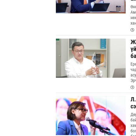
Өн
Ам
нө
ха
Ж
ү
б
Ер
ча
асу
Эр
Л
сэ
Дө
ба
ха
бо