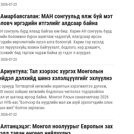
2026-07-23
Хөвс
тахи
.Амарбаясгалан: МАН сонгуульд ялж буй мэт
оловч иргэдийн итгэлийг алдсаар байна
СОР1
угср
Н сонгууль бүрд ялаад байгаа юм биш. Харин АН сонгууль бүрд
рийн боломжоо бүрэн ашиглаж чадахгүй, ялагдсаар ирсэн.
гэдийн өөрчлөлтийн хүсэл алга болоогүй. Харин тэр хүсэлд
Аун 
гэл төрүүлэхүйц зохион байгуулалт, бодлого, нэр дэвшигч,
нийг
ссэжийг бид гаргаж чадаж байна уу гэдэг л асуудал.
2026-07-23
УИХ,
.Ариунтуяа: Тал хээрээс хүргэх Монголын
ийдэл дэлхийд шинэ хэлэлцүүлгийг эхлүүлнэ
с орнууд Тогтвортой хөгжлийн зорилтын хэрэгжилтээ дүгнэж,
30 оноос хойших хөгжлийн бодлогын чиглэлээ тодорхойлох
хал үе шатанд ирээд байна. Монгол Улсын санаачилгаар 2026
ыг НҮБ-аас "Бэлчээр ба нүүдлийн мал аж ахуй эрхлэгчдийн олон
сын жил" болгон зарласан.
2026-07-22
.Алтанцэцэг: Монгол ноолуурыг Европын зах
ээлд таван өнгөөр нийлүүлнэ