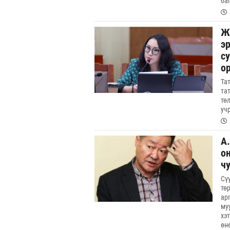
ба
Ж
э
су
о
Та
та
тө
уч
А
о
ч
Сү
тө
ар
му
хэ
өн