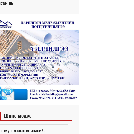
исан нь
Шинэ мэдээ
л жуулчлалын компанийн