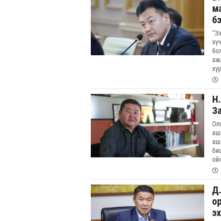
ма
бэ
“З
хү
бо
аж
хү
Н
За
Ол
аш
аш
би
ой
Д
о
э