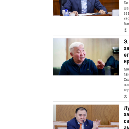
Ба
ша
зэ
хө
бо
Э
х
өг
и
Мө
га
Со
нэ
тө
Л
ха
с
а