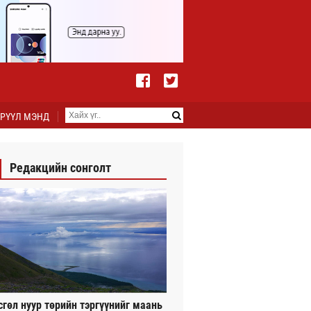
РҮҮЛ МЭНД
Редакцийн сонголт
сгөл нуур төрийн тэргүүнийг маань