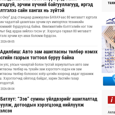
тах
гадгүй, эрчим хүчний байгууллагууд, иргэд
лтгэлээ сайн хангах нь зүйтэй
эс-Оюу” дэд станцаар дамжуулан БНХАУ-аас 80 мегаватт хүртэлх
чин чадалтай цахилгаан эрчим хүч импортлох техникийн
ломжийг бүрдүүлээд байна. Өвөлжилтийн бэлтгэлийн нэг том
лыг бид ардаа хийлээ гэсэн үг. Хэрэгцээ гарвал 80 мегаватт
ртэлх эрчим хүч авах боломж бүрдсэн.
2026-08-05
.Адилбиш: Авто зам ашигласны төлбөр нэмэх
сгийн газрын тогтоол буруу байна
он улс, улсын чанартай болон тусгай зориулалтын авто зам
игласны төлбөр нь тухайн зам хэрэглэгч хэдэн км зам
игласны төлбөр болохоос хоёр цэгийн хооронд авдаг хураамж
ш. Хэрэглэгчид ойлгоод байдаг, харин Засгийн газар
лгодоггүй.
2026-08-04
i
.Батлут: “Зэв” сумны үйлдвэрийг ашиглалтад
руулж, дотоодын хэрэгцээнд нийлүүлж
хэлсэн
Аяла