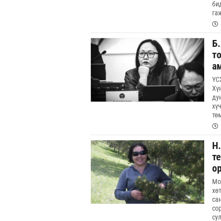
бид
га
Б
т
а
ҮС
Хү
ду
хү
тө
Н
те
о
Мо
хө
са
со
су