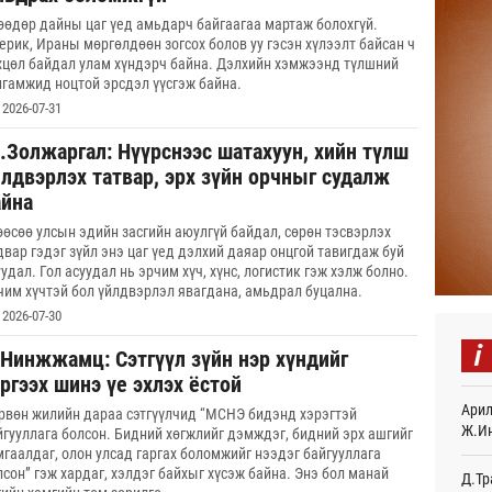
өөдөр дайны цаг үед амьдарч байгаагаа мартаж болохгүй.
Авто
тоог
ерик, Ираны мөргөлдөөн зогсох болов уу гэсэн хүлээлт байсан ч
авна
хцөл байдал улам хүндэрч байна. Дэлхийн хэмжээнд түлшний
22
нгамжид ноцтой эрсдэл үүсгэж байна.
2026-07-31
Р.Да
орло
.Золжаргал: Нүүрснээс шатахуун, хийн түлш
22
йлдвэрлэх татвар, эрх зүйн орчныг судалж
айна
Улаа
22
өөсөө улсын эдийн засгийн аюулгүй байдал, сөрөн тэсвэрлэх
двар гэдэг зүйл энэ цаг үед дэлхий даяар онцгой тавигдаж буй
удал. Гол асуудал нь эрчим хүч, хүнс, логистик гэж хэлж болно.
СОР1
дипл
чим хүчтэй бол үйлдвэрлэл явагдана, амьдрал буцална.
тэрг
2026-07-30
Ур
i
.Нинжжамц: Сэтгүүл зүйн нэр хүндийг
“Дүр
ргээх шинэ үе эхлэх ёстой
үзэс
Арил
Ур
рвөн жилийн дараа сэтгүүлчид “МСНЭ бидэнд хэрэгтэй
Ж.И
йгууллага болсон. Бидний хөгжлийг дэмждэг, бидний эрх ашгийг
мгаалдаг, олон улсад гаргах боломжийг нээдэг байгууллага
Энэ 
505.
лсон” гэж хардаг, хэлдэг байхыг хүсэж байна. Энэ бол манай
Д.Тр
мянг