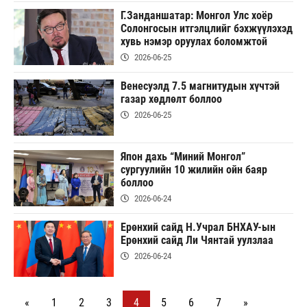
Г.Занданшатар: Монгол Улс хоёр
Солонгосын итгэлцлийг бэхжүүлэхэд
хувь нэмэр оруулах боломжтой
2026-06-25
Венесуэлд 7.5 магнитудын хүчтэй
газар хөдлөлт боллоо
2026-06-25
Япон дахь “Миний Монгол”
сургуулийн 10 жилийн ойн баяр
боллоо
2026-06-24
Ерөнхий сайд Н.Учрал БНХАУ-ын
Ерөнхий сайд Ли Чянтай уулзлаа
2026-06-24
«
1
2
3
4
5
6
7
»