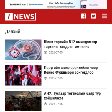
Дэлхий
Шинэ төрлийн В12 аминдэмээр
тархины хавдрыг эмчилнэ
2026-07-05
Перугийн шинэ ерөнхийлөгчөөр
Кейко Фүжимори сонгогдлоо
2026-07-05
АНУ: Тусгаар тогтнолын баяр түр
хойшилжээ
2026-07-05