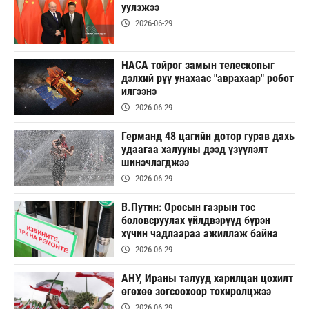
уулзжээ
2026-06-29
НАСА тойрог замын телескопыг
дэлхий рүү унахаас "аврахаар" робот
илгээнэ
2026-06-29
Германд 48 цагийн дотор гурав дахь
удаагаа халууны дээд үзүүлэлт
шинэчлэгджээ
2026-06-29
В.Путин: Оросын газрын тос
боловсруулах үйлдвэрүүд бүрэн
хүчин чадлаараа ажиллаж байна
2026-06-29
АНУ, Ираны талууд харилцан цохилт
өгөхөө зогсоохоор тохиролцжээ
2026-06-29