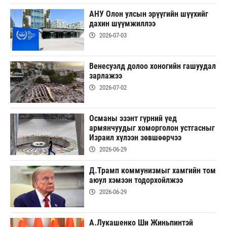
АНУ Олон улсын эрүүгийн шүүхийг
дахин шүүмжиллээ
2026-07-03
Венесуэлд долоо хоногийн гашуудал
зарлажээ
2026-07-02
Османы эзэнт гүрний үед
армянчуудыг хоморголон устгасныг
Израил хүлээн зөвшөөрчээ
2026-06-29
Д.Трамп коммунизмыг хамгийн том
аюул хэмээн тодорхойлжээ
2026-06-29
А.Лукашенко Ши Жиньпинтэй