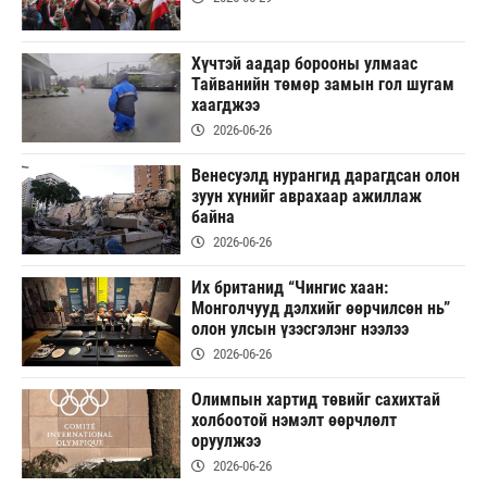
Хүчтэй аадар борооны улмаас
Тайванийн төмөр замын гол шугам
хаагджээ
2026-06-26
Венесуэлд нурангид дарагдсан олон
зуун хүнийг аврахаар ажиллаж
байна
2026-06-26
Их британид “Чингис хаан:
Монголчууд дэлхийг өөрчилсөн нь”
олон улсын үзэсгэлэнг нээлээ
2026-06-26
Олимпын хартид төвийг сахихтай
холбоотой нэмэлт өөрчлөлт
оруулжээ
2026-06-26