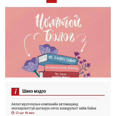
i
Шинэ мэдээ
Аялал жуулчлалын компанийн автомашинд
хязгаарлалтгүй шатахуун олгох зохицуулалт хийж байна
23 цаг 46 мин