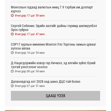
Монголын гадаад валютын нөөц 7.9 тэрбум ам.долларт
хүрчээ
Өчигдөр 17 цаг 59 мин
Сергей Собянин: Эдийн засгийг дайны горимд шилжүүлбэл
Орос сүйрнэ
Өчигдөр 17 цаг 47 мин
COP17 хурлын өмнөхөн Монгол Улс Торгоны замын цувааг
хүлээн авлаа
Өчигдөр 14 цаг 54 мин
Д.Нацагдоржийн ховор гар бичмэл, эд өлгийн зүйлс бүхий
тусгай үзэсгэлэнг нээлээ
Өчигдөр 08 цаг 54 мин
Даланзадгад хот 2028 онд шинэ ДЦС-тай болно
Өчигдөр 07 цаг 51 мин
ЦААШ ҮЗЭХ