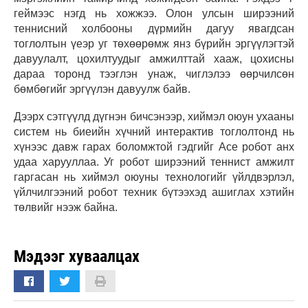
геймээс нэгд нь хожжээ. Олон улсын ширээний
теннисний холбооны дүрмийн дагуу явагдсан
тоглолтын үеэр уг төхөөрөмж янз бүрийн эргүүлэгтэй
давуулалт, цохилтуудыг амжилттай хааж, цохисны
дараа торонд тээглэн унаж, чиглэлээ өөрчилсөн
бөмбөгийг эргүүлэн давуулж байв.
Дээрх сэтгүүлд дүгнэн бичсэнээр, хиймэл оюун ухааны
систем нь биеийн хүчний интерактив тоглолтонд нь
хүнээс давж гарах боломжтой гэдгийг Ace робот анх
удаа харууллаа.
Уг робот ширээний теннист амжилт
гаргасан нь хиймэл оюуны технологийг үйлдвэрлэл,
үйлчилгээний робот техник бүтээхэд ашиглах хэтийн
төлвийг нээж байна.
Мэдээг хуваалцах