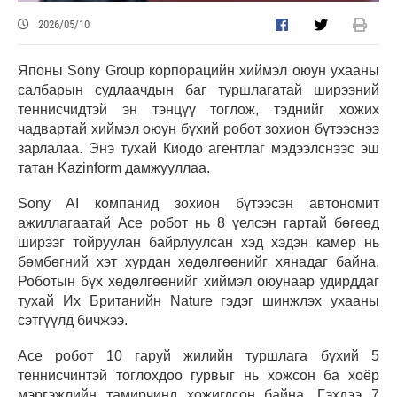
2026/05/10
Японы Sony Group корпорацийн хиймэл оюун ухааны
салбарын судлаачдын баг туршлагатай ширээний
теннисчидтэй эн тэнцүү тоглож, тэднийг хожих
чадвартай хиймэл оюун бүхий робот зохион бүтээснээ
зарлалаа. Энэ тухай Киодо агентлаг мэдээлснээс эш
татан Kazinform дамжууллаа.
Sony AI компанид зохион бүтээсэн автономит
ажиллагаатай Ace робот нь 8 үелсэн гартай бөгөөд
ширээг тойруулан байрлуулсан хэд хэдэн камер нь
бөмбөгний хэт хурдан хөдөлгөөнийг хянадаг байна.
Роботын бүх хөдөлгөөнийг хиймэл оюунаар удирддаг
тухай Их Британийн Nature гэдэг шинжлэх ухааны
сэтгүүлд бичжээ.
Ace робот 10 гаруй жилийн туршлага бүхий 5
теннисчинтэй тоглохдоо гурвыг нь хожсон ба хоёр
мэргэжлийн тамирчинд хожигдсон байна. Гэхдээ 7