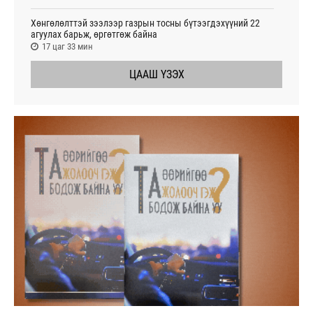
Хөнгөлөлттэй зээлээр газрын тосны бүтээгдэхүүний 22
агуулах барьж, өргөтгөж байна
17 цаг 33 мин
ЦААШ ҮЗЭХ