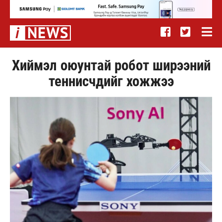
Хиймэл оюунтай робот ширээний
теннисчдийг хожжээ