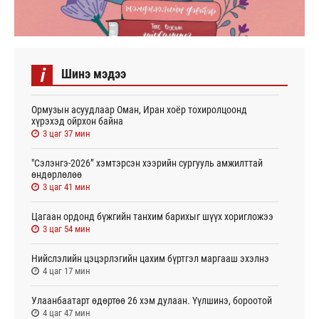
i
Шинэ мэдээ
Ормузын асуудлаар Оман, Иран хоёр тохиролцоонд
хүрэхэд ойрхон байна
3 цаг 37 мин
"Сэлэнгэ-2026” хэмтэрсэн хээрийн сургууль амжилттай
өндөрлөлөө
3 цаг 41 мин
Цагаан ордонд бүжгийн танхим барихыг шүүх хоригложээ
3 цаг 54 мин
Нийслэлийн цэцэрлэгийн цахим бүртгэл маргааш эхэлнэ
4 цаг 17 мин
Улаанбаатарт өдөртөө 26 хэм дулаан. Үүлшинэ, бороотой
4 цаг 47 мин