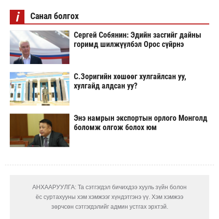
i
Санал болгох
Сергей Собянин: Эдийн засгийг дайны
горимд шилжүүлбэл Орос сүйрнэ
С.Зоригийн хөшөөг хулгайлсан уу,
хулгайд алдсан уу?
Энэ намрын экспортын орлого Монголд
боломж олгож болох юм
АНХААРУУЛГА: Та сэтгэгдэл бичихдээ хууль зүйн болон
ёс суртахууны хэм хэмжээг хүндэтгэнэ үү. Хэм хэмжээ
зөрчсөн сэтгэгдэлийг админ устгах эрхтэй.