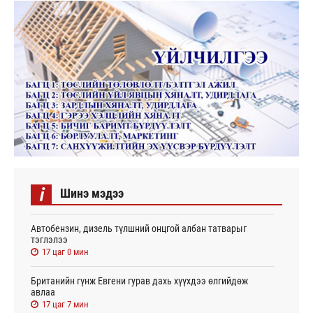
i
Шинэ мэдээ
Автобензин, дизель түлшний онцгой албан татварыг
тэглэлээ
17 цаг 0 мин
Британийн гүнж Евгени гурав дахь хүүхдээ өлгийдөж
авлаа
17 цаг 7 мин