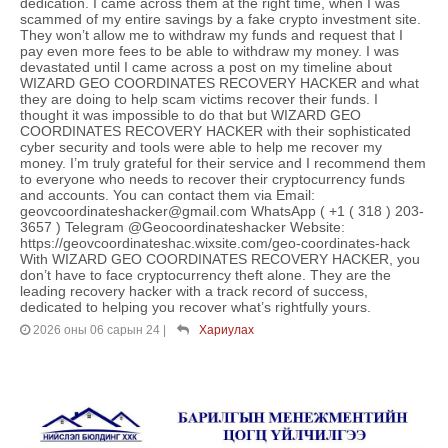
dedication. I came across them at the right time, when I was
scammed of my entire savings by a fake crypto investment site.
They won’t allow me to withdraw my funds and request that I
pay even more fees to be able to withdraw my money. I was
devastated until I came across a post on my timeline about
WIZARD GEO COORDINATES RECOVERY HACKER and what
they are doing to help scam victims recover their funds. I
thought it was impossible to do that but WIZARD GEO
COORDINATES RECOVERY HACKER with their sophisticated
cyber security and tools were able to help me recover my
money. I’m truly grateful for their service and I recommend them
to everyone who needs to recover their cryptocurrency funds
and accounts. You can contact them via Email:
geovcoordinateshacker@gmail.com WhatsApp ( +1 ( 318 ) 203-
3657 ) Telegram @Geocoordinateshacker Website:
https://geovcoordinateshac.wixsite.com/geo-coordinates-hack
With WIZARD GEO COORDINATES RECOVERY HACKER, you
don’t have to face cryptocurrency theft alone. They are the
leading recovery hacker with a track record of success,
dedicated to helping you recover what’s rightfully yours.
2026 оны 06 сарын 24
|
Хариулах