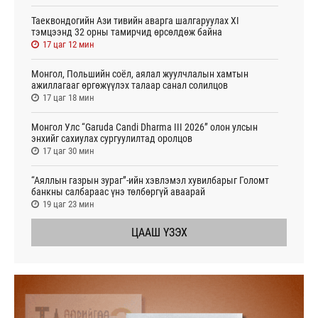
Таеквондогийн Ази тивийн аварга шалгаруулах XI
тэмцээнд 32 орны тамирчид өрсөлдөж байна
17 цаг 12 мин
Монгол, Польшийн соёл, аялал жуулчлалын хамтын
ажиллагааг өргөжүүлэх талаар санал солилцов
17 цаг 18 мин
Монгол Улс “Garuda Candi Dharma III 2026” олон улсын
энхийг сахиулах сургуулилтад оролцов
17 цаг 30 мин
“Аяллын газрын зураг”-ийн хэвлэмэл хувилбарыг Голомт
банкны салбараас үнэ төлбөргүй аваарай
19 цаг 23 мин
ЦААШ ҮЗЭХ