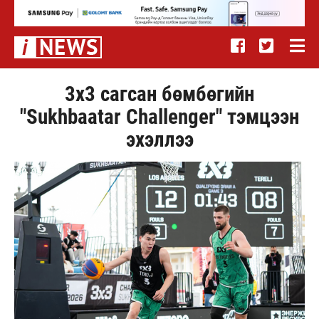
3х3 сагсан бөмбөгийн
"Sukhbaatar Challenger" тэмцээн
эхэллээ