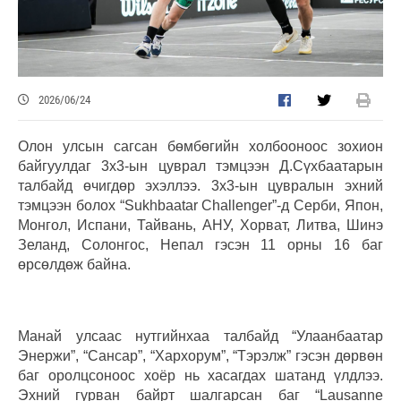
2026/06/24
Олон улсын сагсан бөмбөгийн холбооноос зохион
байгуулдаг 3х3-ын цуврал тэмцээн Д.Сүхбаатарын
талбайд өчигдөр эхэллээ. 3х3-ын цувралын эхний
тэмцээн болох “Sukhbaatar Challenger”-д Серби, Япон,
Монгол, Испани, Тайвань, АНУ, Хорват, Литва, Шинэ
Зеланд, Солонгос, Непал гэсэн 11 орны 16 баг
өрсөлдөж байна.
Манай улсаас нутгийнхаа талбайд “Улаанбаатар
Энержи”, “Сансар”, “Хархорум”, “Тэрэлж” гэсэн дөрвөн
баг оролцсоноос хоёр нь хасагдах шатанд үлдлээ.
Эхний гурван байрт шалгарсан баг “Lausanne