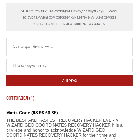
АНХААРУУЛГА: Та сэтгэгдэл бичихдээ хууль зүйн болон
ёс суртахууны хэм хэмжээг хүндэтгэнэ үү. Хэм хэмжээ
зөрчсөн сэтгэгдэлийг админ устгах эрхтэй.
ИЛГЭЭХ
СЭТГЭГДЭЛ (1)
Matis Corie (98.98.66.35)
THE BEST AND FASTEST RECOVERY HACKER EVER //
WIZARD GEO COORDINATES RECOVERY HACKER It is a
privilege and honor to acknowledge WIZARD GEO
COORDINATES RECOVERY HACKER for their time and