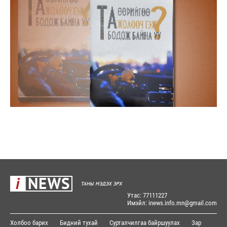
Утас: 77111227
Имэйл: inews.info.mn@gmail.com
Холбоо барих
Бидний тухай
Сурталчилгаа байршуулах
Зар