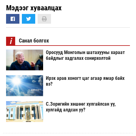
Мэдээг хуваалцах
i
Санал болгох
Оросууд Монголын шатахууны хараат
байдлыг хадгалах сонирхолтой
Ирэх арав хоногт цаг агаар ямар байх
вэ?
С.Зоригийн хөшөөг хулгайлсан уу,
хулгайд алдсан уу?