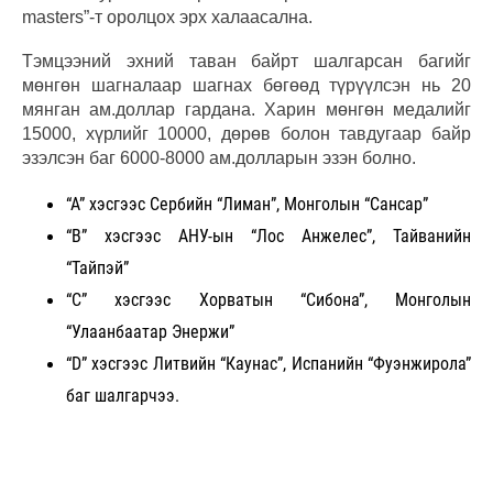
masters”-т оролцох эрх халаасална.
Тэмцээний эхний таван байрт шалгарсан багийг
мөнгөн шагналаар шагнах бөгөөд түрүүлсэн нь 20
мянган ам.доллар гардана. Харин мөнгөн медалийг
15000, хүрлийг 10000, дөрөв болон тавдугаар байр
эзэлсэн баг 6000-8000 ам.долларын эзэн болно.
“А” хэсгээс Сербийн “Лиман”, Монголын “Сансар”
“В” хэсгээс АНУ-ын “Лос Анжелес”, Тайванийн
“Тайпэй”
“С” хэсгээс Хорватын “Сибона”, Монголын
“Улаанбаатар Энержи”
“D” хэсгээс Литвийн “Каунас”, Испанийн “Фуэнжирола”
баг шалгарчээ.