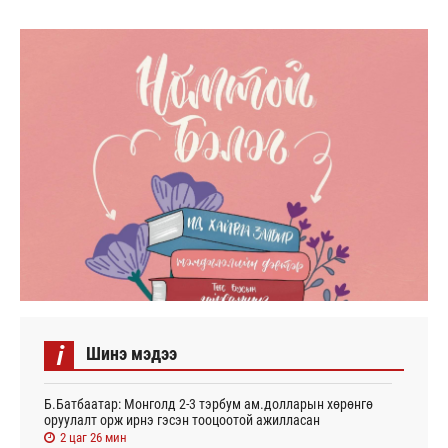
i
Шинэ мэдээ
Б.Батбаатар: Монголд 2-3 тэрбум ам.долларын хөрөнгө
оруулалт орж ирнэ гэсэн тооцоотой ажилласан
2 цаг 26 мин