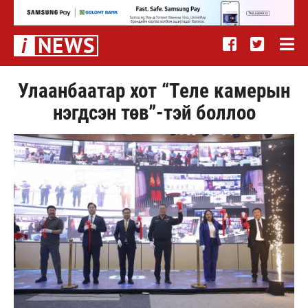
Улаанбаатар хот “Теле камерын
нэгдсэн төв”-тэй боллоо