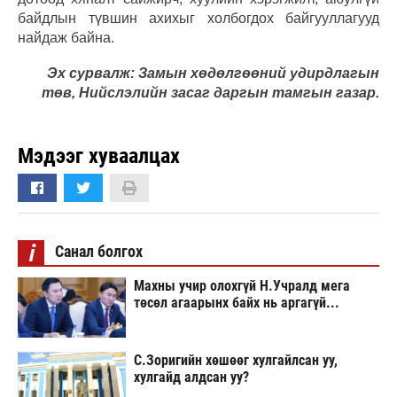
байдлын түвшин ахихыг холбогдох байгууллагууд
найдаж байна.
Эх сурвалж: Замын хөдөлгөөний удирдлагын
төв, Нийслэлийн засаг даргын тамгын газар.
Мэдээг хуваалцах
i
Санал болгох
Махны учир олохгүй Н.Учралд мега
төсөл агаарынх байх нь аргагүй...
С.Зоригийн хөшөөг хулгайлсан уу,
хулгайд алдсан уу?