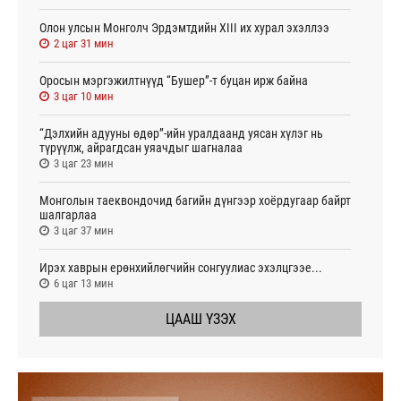
Олон улсын Монголч Эрдэмтдийн XIII их хурал эхэллээ
2 цаг 31 мин
Оросын мэргэжилтнүүд “Бушер”-т буцан ирж байна
3 цаг 10 мин
“Дэлхийн адууны өдөр”-ийн уралдаанд уясан хүлэг нь
түрүүлж, айрагдсан уяачдыг шагналаа
3 цаг 23 мин
Монголын таеквондочид багийн дүнгээр хоёрдугаар байрт
шалгарлаа
3 цаг 37 мин
Ирэх хаврын ерөнхийлөгчийн сонгуулиас эхэлцгээе...
6 цаг 13 мин
ЦААШ ҮЗЭХ