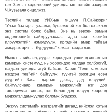
гэж Замын хөдөлгөөний удирдлагын төвийн захирал
Ч.Хувьзаяа онцолжээ.
Төслийн талаар УИХ-ын гишүүн П.Сайнзориг
“Улаанбаатарыг ухаалаг, бүтээмжтэй хот болгох эхлэл
энэ систем болж байна. Энэ нь зөвхөн замын
хөдөлгөөнийг сайжруулахаас гадна гэмт хэргийн
илрүүлэлтийг нэмэгдүүлж, иргэдийн амар тайван
амьдрах орчныг бүрдүүлнэ” хэмээн тэмдэглэв.
Өмнө нь нийслэл, дүүрэг, хороодын түвшинд хяналтын
камерын системүүд нь хоорондоо уялдаа холбоогүй,
нэгдсэн удирдлагагүй байсан. Харин “Теле камерын
нэгдсэн төв”-ийг байгуулж, түүнтэй зэрэгцэн есөн
дүүргийн Засаг даргын дэргэд дэд төвүүдийг
байгуулснаар камерын мэдээллийг нэг дор
төвлөрүүлэн хянах, төв болон дэд төвүүд хооронд
мэдээлэл дамжуулах боломж бүрджээ.
Энэхүү системийн нэвтрэлтийг дагаад нийслэл хотын
дотоод хяналт сайжирч, хуулийн хэрэгжилт, аюулгүй