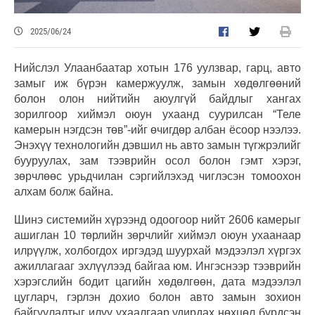
2025/06/24
Нийслэл Улаанбаатар хотын 176 уулзвар, гарц, авто
замыг иж бүрэн камержуулж, замын хөдөлгөөний
болон олон нийтийн аюулгүй байдлыг хангах
зорилгоор хиймэл оюун ухаанд суурилсан “Теле
камерын нэгдсэн төв”-ийг өчигдөр албан ёсоор нээлээ.
Энэхүү технологийн дэвшил нь авто замын түгжрэлийг
бууруулах, зам тээврийн осол болон гэмт хэрэг,
зөрчлөөс урьдчилан сэргийлэхэд чиглэсэн томоохон
алхам болж байна.
Шинэ системийн хүрээнд одоогоор нийт 2606 камерыг
ашиглан 10 төрлийн зөрчлийг хиймэл оюун ухаанаар
илрүүлж, холбогдох иргэдэд шуурхай мэдээлэл хүргэх
ажиллагааг эхлүүлээд байгаа юм. Ингэснээр тээврийн
хэрэгслийн бодит цагийн хөдөлгөөн, дата мэдээлэл
цугларч, гэрлэн дохио болон авто замын зохион
байгуулалтыг илүү ухаалгаар удирдах нөхцөл бүрдсэн