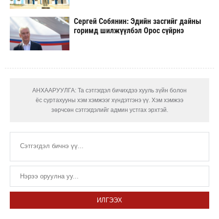
Сергей Собянин: Эдийн засгийг дайны
горимд шилжүүлбэл Орос сүйрнэ
АНХААРУУЛГА: Та сэтгэгдэл бичихдээ хууль зүйн болон
ёс суртахууны хэм хэмжээг хүндэтгэнэ үү. Хэм хэмжээ
зөрчсөн сэтгэгдэлийг админ устгах эрхтэй.
ИЛГЭЭХ