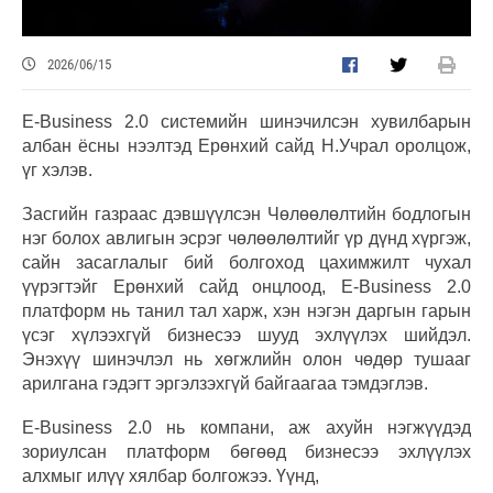
2026/06/15
E-Business 2.0 системийн шинэчилсэн хувилбарын
албан ёсны нээлтэд Ерөнхий сайд Н.Учрал оролцож,
үг хэлэв.
Засгийн газраас дэвшүүлсэн Чөлөөлөлтийн бодлогын
нэг болох авлигын эсрэг чөлөөлөлтийг үр дүнд хүргэж,
сайн засаглалыг бий болгоход цахимжилт чухал
үүрэгтэйг Ерөнхий сайд онцлоод, E-Business 2.0
платформ нь танил тал харж, хэн нэгэн даргын гарын
үсэг хүлээхгүй бизнесээ шууд эхлүүлэх шийдэл.
Энэхүү шинэчлэл нь хөгжлийн олон чөдөр тушааг
арилгана гэдэгт эргэлзэхгүй байгаагаа тэмдэглэв.
E-Business 2.0 нь компани, аж ахуйн нэгжүүдэд
зориулсан платформ бөгөөд бизнесээ эхлүүлэх
алхмыг илүү хялбар болгожээ. Үүнд,