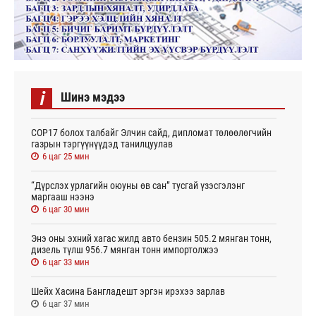
i
Шинэ мэдээ
СОР17 болох талбайг Элчин сайд, дипломат төлөөлөгчийн
газрын тэргүүнүүдэд танилцуулав
6 цаг 25 мин
“Дүрслэх урлагийн оюуны өв сан” тусгай үзэсгэлэнг
маргааш нээнэ
6 цаг 30 мин
Энэ оны эхний хагас жилд авто бензин 505.2 мянган тонн,
дизель түлш 956.7 мянган тонн импортолжээ
6 цаг 33 мин
Шейх Хасина Бангладешт эргэн ирэхээ зарлав
6 цаг 37 мин