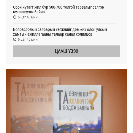
Орон нутагт жил бүр 500-700 толгой тарвагыг сэлгэн
нутагшуулж байна
6 цаг 40 мин
Боловсролын салбарын хөгжлийг дэмжих олон улсын
хамтын ажиллагааны талаар санал солилцов
6 цаг 45 мин
ЦААШ ҮЗЭХ