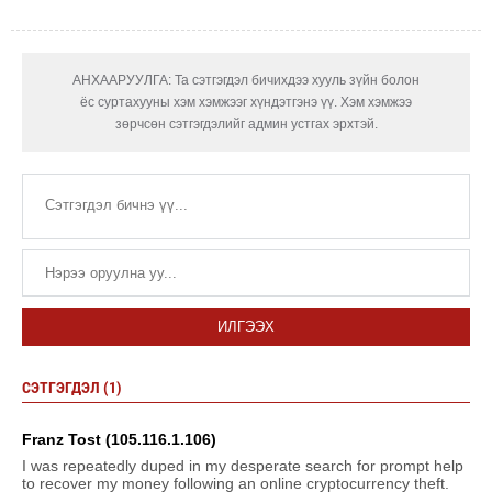
АНХААРУУЛГА: Та сэтгэгдэл бичихдээ хууль зүйн болон
ёс суртахууны хэм хэмжээг хүндэтгэнэ үү. Хэм хэмжээ
зөрчсөн сэтгэгдэлийг админ устгах эрхтэй.
ИЛГЭЭХ
СЭТГЭГДЭЛ (1)
Franz Tost (105.116.1.106)
I was repeatedly duped in my desperate search for prompt help
to recover my money following an online cryptocurrency theft.