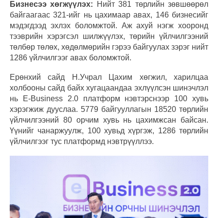
Бизнесээ хөгжүүлэх:
Нийт 381 төрлийн зөвшөөрөл
байгаагаас 321-ийг нь цахимаар авах, 146 бизнесийг
мэдэгдээд эхлэх боломжтой. Аж ахуй нэгж хооронд
тээврийн хэрэгсэл шилжүүлэх, төрийн үйлчилгээний
төлбөр төлөх, хөдөлмөрийн гэрээ байгуулах зэрэг нийт
1286 үйлчилгээг авах боломжтой.
Ерөнхий сайд Н.Учрал Цахим хөгжил, харилцаа
холбооны сайд байх хугацаандаа эхлүүлсэн шинэчлэл
нь E-Business 2.0 платформ нэвтэрснээр 100 хувь
хэрэгжиж дууслаа. 5779 байгууллагын 18520 төрлийн
үйлчилгээний 80 орчим хувь нь цахимжсан байсан.
Үүнийг чанаржуулж, 100 хувьд хүргэж, 1286 төрлийн
үйлчилгээг тус платформд нэвтрүүллээ.