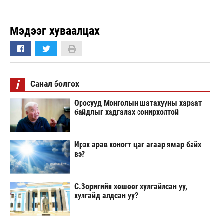
Мэдээг хуваалцах
i
Санал болгох
Оросууд Монголын шатахууны хараат
байдлыг хадгалах сонирхолтой
Ирэх арав хоногт цаг агаар ямар байх
вэ?
С.Зоригийн хөшөөг хулгайлсан уу,
хулгайд алдсан уу?