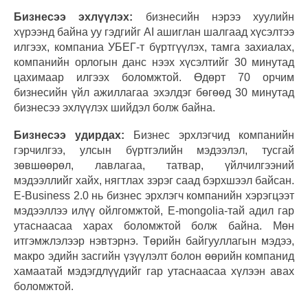
Бизнесээ эхлүүлэх:
бизнесийн нэрээ хуулийн
хүрээнд байна уу гэдгийг AI ашиглан шалгаад хүсэлтээ
илгээх, компаниа УБЕГ-т бүртгүүлэх, тамга захиалах,
компанийн орлогын данс нээх хүсэлтийг 30 минутад
цахимаар илгээх боломжтой. Өдөрт 70 орчим
бизнесийн үйл ажиллагаа эхэлдэг бөгөөд 30 минутад
бизнесээ эхлүүлэх шийдэл болж байна.
Бизнесээ удирдах:
Бизнес эрхлэгчид компанийн
гэрчилгээ, улсын бүртгэлийн мэдээлэл, тусгай
зөвшөөрөл, лавлагаа, татвар, үйлчилгээний
мэдээллийг хайх, нягтлах зэрэг саад бэрхшээл байсан.
E-Business 2.0 нь бизнес эрхлэгч компанийн хэрэгцээт
мэдээллээ илүү ойлгомжтой, E-mongolia-тай адил гар
утаснаасаа харах боломжтой болж байна. Мөн
итгэмжлэлээр нэвтэрнэ. Төрийн байгууллагын мэдээ,
макро эдийн засгийн үзүүлэлт болон өөрийн компанид
хамаатай мэдэгдлүүдийг гар утаснаасаа хүлээн авах
боломжтой.