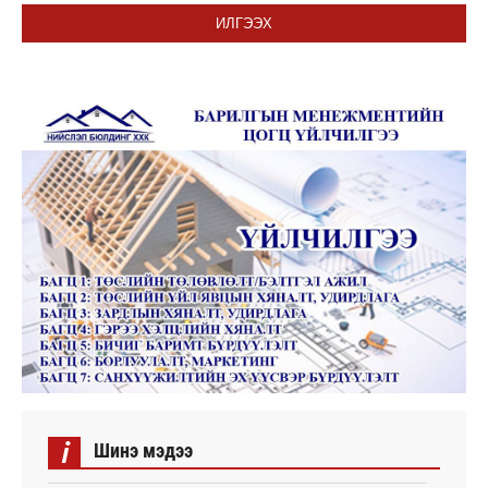
ИЛГЭЭХ
i
Шинэ мэдээ