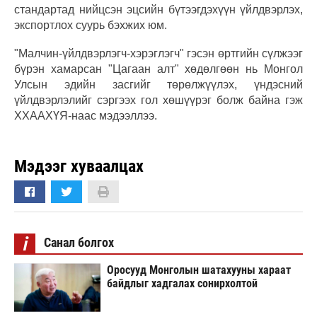
стандартад нийцсэн эцсийн бүтээгдэхүүн үйлдвэрлэх,
экспортлох суурь бэхжих юм.
"Малчин-үйлдвэрлэгч-хэрэглэгч" гэсэн өртгийн сүлжээг
бүрэн хамарсан "Цагаан алт" хөдөлгөөн нь Монгол
Улсын эдийн засгийг төрөлжүүлэх, үндэсний
үйлдвэрлэлийг сэргээх гол хөшүүрэг болж байна гэж
ХХААХҮЯ-наас мэдээллээ.
Мэдээг хуваалцах
i
Санал болгох
Оросууд Монголын шатахууны хараат
байдлыг хадгалах сонирхолтой