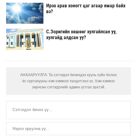
Ирэх арав хоногт цаг агаар ямар байх
вэ?
С.Зоригийн хөшөөг хулгайлсан уу,
хулгайд алдсан уу?
АНХААРУУЛГА: Та сэтгэгдэл бичихдээ хууль зүйн болон
ёс суртахууны хэм хэмжээг хүндэтгэнэ үү. Хэм хэмжээ
зөрчсөн сэтгэгдэлийг админ устгах эрхтэй.