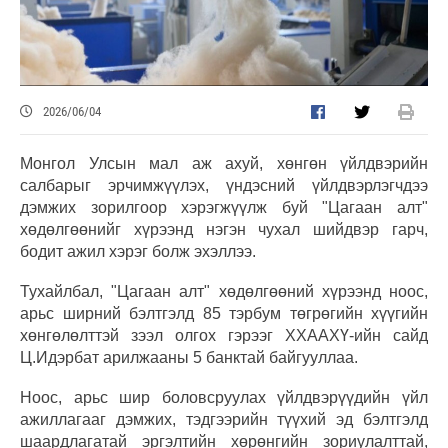
2026/06/04
Монгол Улсын мал аж ахуй, хөнгөн үйлдвэрийн
салбарыг эрчимжүүлэх, үндэсний үйлдвэрлэгчдээ
дэмжих зорилгоор хэрэгжүүлж буй "Цагаан алт"
хөдөлгөөнийг хүрээнд нэгэн чухал шийдвэр гарч,
бодит ажил хэрэг болж эхэллээ.
Тухайлбал, "Цагаан алт" хөдөлгөөний хүрээнд ноос,
арьс ширний бэлтгэлд 85 тэрбум төгрөгийн хүүгийн
хөнгөлөлттэй зээл олгох гэрээг ХХААХҮ-ийн сайд
Ц.Идэрбат арилжааны 5 банктай байгууллаа.
Ноос, арьс шир боловсруулах үйлдвэрүүдийн үйл
ажиллагааг дэмжих, тэдгээрийн түүхий эд бэлтгэлд
шаардлагатай эргэлтийн хөрөнгийн зориулалттай,