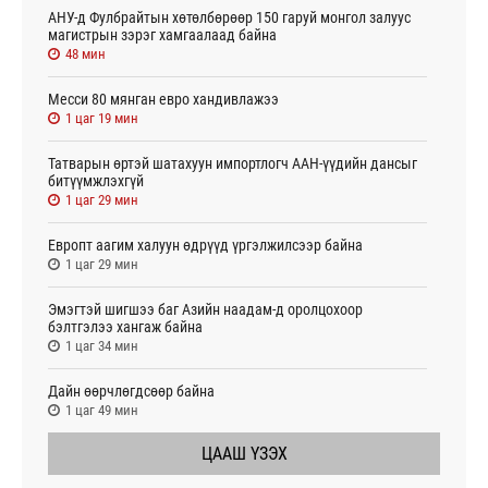
АНУ-д Фулбрайтын хөтөлбөрөөр 150 гаруй монгол залуус
магистрын зэрэг хамгаалаад байна
48 мин
Месси 80 мянган евро хандивлажээ
1 цаг 19 мин
Татварын өртэй шатахуун импортлогч ААН-үүдийн дансыг
битүүмжлэхгүй
1 цаг 29 мин
Европт аагим халуун өдрүүд үргэлжилсээр байна
1 цаг 29 мин
Эмэгтэй шигшээ баг Азийн наадам-д оролцохоор
бэлтгэлээ хангаж байна
1 цаг 34 мин
Дайн өөрчлөгдсөөр байна
1 цаг 49 мин
ЦААШ ҮЗЭХ