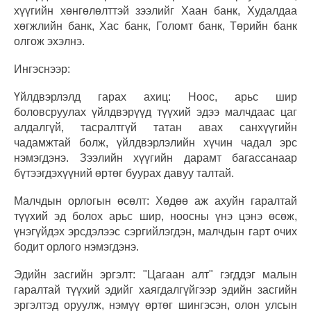
хүүгийн хөнгөлөлттэй зээлийг Хаан банк, Худалдаа
хөгжлийн банк, Хас банк, Голомт банк, Төрийн банк
олгож эхэлнэ.
Ингэснээр:
Үйлдвэрлэлд гарах ахиц: Ноос, арьс шир
боловсруулах үйлдвэрүүд түүхий эдээ малчдаас цаг
алдалгүй, тасралтгүй татан авах санхүүгийн
чадамжтай болж, үйлдвэрлэлийн хүчин чадал эрс
нэмэгдэнэ. Зээлийн хүүгийн дарамт багассанаар
бүтээгдэхүүний өртөг буурах давуу талтай.
Малчдын орлогын өсөлт: Хөдөө аж ахуйн гаралтай
түүхий эд болох арьс шир, ноосны үнэ цэнэ өсөж,
үнэгүйдэх эрсдэлээс сэргийлэгдэн, малчдын гарт очих
бодит орлого нэмэгдэнэ.
Эдийн засгийн эргэлт: "Цагаан алт" гэгддэг малын
гаралтай түүхий эдийг хаягдалгүйгээр эдийн засгийн
эргэлтэд оруулж, нэмүү өртөг шингэсэн, олон улсын